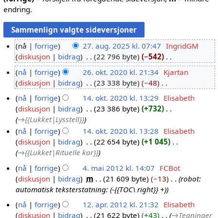
endring.
nå
forrige
27. aug. 2025 kl. 07:47
IngridGM
diskusjon
bidrag
22 796 byte
−542
2
I
7
nå
forrige
26. okt. 2020 kl. 21:34
Kjartan
n
.
diskusjon
bidrag
23 338 byte
−48
2
g
a
I
6
nå
forrige
14. okt. 2020 kl. 13:29
Elisabeth
e
u
n
.
diskusjon
bidrag
23 386 byte
+732
1
n
g
g
o
→
{{Lukket|Lysstell}}
r
4
.
e
k
e
nå
forrige
14. okt. 2020 kl. 13:28
Elisabeth
.
2
n
t
d
diskusjon
bidrag
22 654 byte
+1 045
o
r
0
.
i
→
{{Lukket|Rituelle kar}}
k
e
2
2
g
t
d
nå
forrige
4. mai 2012 kl. 14:07
FCBot
5
0
e
.
i
diskusjon
bidrag
m
21 609 byte
−13
robot:
4
2
r
2
g
automatisk teksterstatning: (-{{TOC\ right}} +)
.
i
0
0
e
m
nå
forrige
12. apr. 2012 kl. 21:32
Elisabeth
n
2
r
a
diskusjon
bidrag
21 622 byte
+43
→
Tegninger
1
g