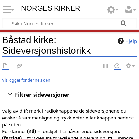
NORGES KIRKER
Båstad kirke:
Hjelp
Sideversjonshistorikk
Vis logger for denne siden
Filtrer sideversjoner
Valg av diff: merk i radioknappene de sideversjonene du
ønsker å sammenligne og trykk enter eller knappen nederst
på siden.
Forklaring:
(nå)
= forskjell fra nåværende sideversjon,
(forrige)
= forskjell fra foregående sideversjon,
m
= mindre