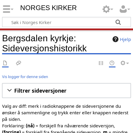
NORGES KIRKER
Bergsdalen kyrkje:
Hjelp
Sideversjonshistorikk
Vis logger for denne siden
Filtrer sideversjoner
Valg av diff: merk i radioknappene de sideversjonene du
ønsker å sammenligne og trykk enter eller knappen nederst
på siden.
Forklaring:
(nå)
= forskjell fra nåværende sideversjon,
(forrige)
= forskjell fra foregående sideversjon,
m
= mindre