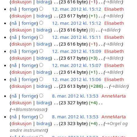
r
d
diskusjon
bidrag
23 616 byte
−1
→
Bilder
.
0
.
i
nå
forrige
12. mar. 2012 kl. 15:12
Elisabeth
m
1
2
g
diskusjon
bidrag
23 617 byte
+1
→
Bilder
a
2
0
e
nå
forrige
12. mar. 2012 kl. 15:12
Elisabeth
r
1
r
diskusjon
bidrag
23 616 byte
0
→
Bilder
.
i
2
nå
forrige
12. mar. 2012 kl. 15:11
Elisabeth
2
n
diskusjon
bidrag
23 616 byte
−1
→
Bilder
0
g
nå
forrige
12. mar. 2012 kl. 15:09
Elisabeth
1
s
diskusjon
bidrag
23 617 byte
+3
→
Bilder
2
f
nå
forrige
12. mar. 2012 kl. 15:07
Elisabeth
o
diskusjon
bidrag
23 614 byte
+1
→
Bilder
r
nå
forrige
12. mar. 2012 kl. 15:06
Elisabeth
k
diskusjon
bidrag
23 613 byte
+286
→
Bilder
l
nå
forrige
8. mar. 2012 kl. 13:53
AnneMarta
a
diskusjon
bidrag
23 327 byte
+4
r
8
→
Blomstervasar
i
.
n
nå
forrige
8. mar. 2012 kl. 13:53
AnneMarta
m
g
diskusjon
bidrag
23 323 byte
+4
→
Orgel og
a
andre instrument
r