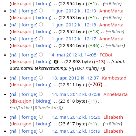
i
0
diskusjon
bidrag
22 954 byte
+1
→
Bilete
n
s
n
nå
forrige
1. jun. 2012 kl. 12:19
AnneMarta
.
f
g
diskusjon
bidrag
22 953 byte
+1
→
Bilete
2
o
s
nå
forrige
1. jun. 2012 kl. 12:18
AnneMarta
0
r
f
diskusjon
bidrag
22 952 byte
+18
→
Bilete
1
k
o
nå
forrige
1. jun. 2012 kl. 12:17
AnneMarta
2
l
r
diskusjon
bidrag
22 934 byte
+36
→
Bilder
a
k
r
nå
forrige
4. mai 2012 kl. 14:05
FCBot
l
i
diskusjon
bidrag
m
22 898 byte
−13
robot:
4
a
n
automatisk teksterstatning: (-{{TOC\ right}} +)
r
.
g
i
m
nå
forrige
18. apr. 2012 kl. 12:37
Kambestad
n
a
diskusjon
bidrag
22 911 byte
−707
1
g
i
I
8
nå
forrige
14. mar. 2012 kl. 07:58
AnneMarta
2
n
.
diskusjon
bidrag
23 618 byte
+1
1
0
g
a
→
{{Lukket|Rituelle kar}}
4
1
e
p
.
nå
forrige
12. mar. 2012 kl. 15:20
Elisabeth
n
2
r
m
diskusjon
bidrag
23 617 byte
+1
→
Bilder
1
r
.
a
e
nå
forrige
12. mar. 2012 kl. 15:19
Elisabeth
2
2