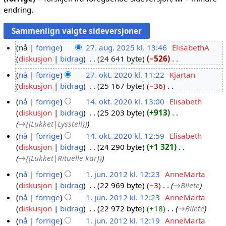
endring.
nå
forrige
27. aug. 2025 kl. 13:46
ElisabethA
diskusjon
bidrag
24 641 byte
−526
2
I
7
nå
forrige
27. okt. 2020 kl. 11:22
Kjartan
n
.
diskusjon
bidrag
25 167 byte
−36
2
g
a
I
7
nå
forrige
14. okt. 2020 kl. 13:00
Elisabeth
e
u
n
.
diskusjon
bidrag
25 203 byte
+913
1
n
g
g
o
→
{{Lukket|Lysstell}}
r
4
.
e
k
e
nå
forrige
14. okt. 2020 kl. 12:59
Elisabeth
.
2
n
t
d
diskusjon
bidrag
24 290 byte
+1 321
o
r
0
.
i
→
{{Lukket|Rituelle kar}}
k
e
2
2
g
t
d
nå
forrige
1. jun. 2012 kl. 12:23
AnneMarta
5
0
e
.
i
diskusjon
bidrag
22 969 byte
−3
→
Bilete
1
2
r
2
g
nå
forrige
1. jun. 2012 kl. 12:23
AnneMarta
.
i
0
0
e
diskusjon
bidrag
22 972 byte
+18
→
Bilete
j
n
2
r
nå
forrige
1. jun. 2012 kl. 12:19
AnneMarta
u
g