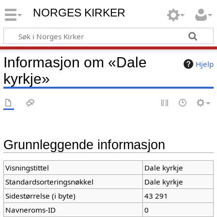
NORGES KIRKER
Informasjon om «Dale
Hjelp
kyrkje»
Grunnleggende informasjon
Visningstittel
Dale kyrkje
Standardsorteringsnøkkel
Dale kyrkje
Sidestørrelse (i byte)
43 291
Navneroms-ID
0