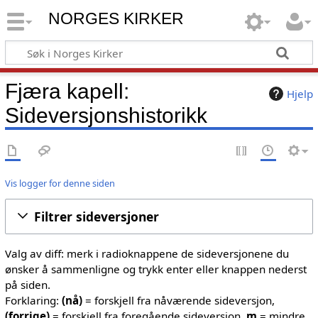
NORGES KIRKER
Fjæra kapell:
Hjelp
Sideversjonshistorikk
Vis logger for denne siden
Filtrer sideversjoner
Valg av diff: merk i radioknappene de sideversjonene du
ønsker å sammenligne og trykk enter eller knappen nederst
på siden.
Forklaring:
(nå)
= forskjell fra nåværende sideversjon,
(forrige)
= forskjell fra foregående sideversjon,
m
= mindre