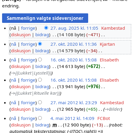
endring.
nå
forrige
27. aug. 2025 kl. 11:05
Kambestad
diskusjon
bidrag
14 108 byte
−471
2
I
7
nå
forrige
27. okt. 2020 kl. 11:36
Kjartan
n
.
diskusjon
bidrag
14 579 byte
−34
2
g
a
I
7
nå
forrige
16. okt. 2020 kl. 15:08
Elisabeth
e
u
n
.
diskusjon
bidrag
14 613 byte
+672
1
n
g
g
o
→
{{Lukket|Lysstell}}
r
6
.
e
k
e
nå
forrige
16. okt. 2020 kl. 15:08
Elisabeth
.
2
n
t
d
diskusjon
bidrag
13 941 byte
+976
o
r
0
.
i
→
{{Lukket|Rituelle kar}}
k
e
2
2
g
t
d
nå
forrige
27. mai 2012 kl. 23:29
Kambestad
5
0
e
.
i
diskusjon
bidrag
12 965 byte
+65
→
Bilder
2
2
r
2
g
7
nå
forrige
4. mai 2012 kl. 14:09
FCBot
i
0
0
e
.
diskusjon
bidrag
m
12 900 byte
−13
robot:
4
n
2
r
m
automatisk teksterstatning: (-{{TOC\ right}} +)
.
g