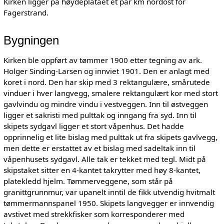
Kirken ligger på høydeplatået et par km nordost for
Fagerstrand.
Bygningen
Kirken ble oppført av tømmer 1900 etter tegning av ark.
Holger Sinding-Larsen og innviet 1901. Den er anlagt med
koret i nord. Den har skip med 3 rektangulære, smårutede
vinduer i hver langvegg, smalere rektangulært kor med stort
gavlvindu og mindre vindu i vestveggen. Inn til østveggen
ligger et sakristi med pulttak og inngang fra syd. Inn til
skipets sydgavl ligger et stort våpenhus. Det hadde
opprinnelig et lite bislag med pulttak ut fra skipets gavlvegg,
men dette er erstattet av et bislag med sadeltak inn til
våpenhusets sydgavl. Alle tak er tekket med tegl. Midt på
skipstaket sitter en 4-kantet takrytter med høy 8-kantet,
platekledd hjelm. Tømmerveggene, som står på
granittgrunnmur, var upanelt inntil de fikk utvendig hvitmalt
tømmermannspanel 1950. Skipets langvegger er innvendig
avstivet med strekkfisker som korresponderer med