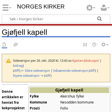
NORGES KIRKER
Gjøfjell kapell
Sideversjon per 26. okt. 2020 kl. 12:43 av
Kjartan
(
diskusjon
|
bidrag
)
(
diff
)
← Eldre sideversjon
|
Nåværende sideversjon
(
diff
) |
Nyere sideversjon →
(
diff
)
Gjøfjell kapell
Denne
Fylke
Akershus fylke
artikkelen er
Kommune
Nesodden kommune
hentet fra
Prosti
Follo
bokprosjektet