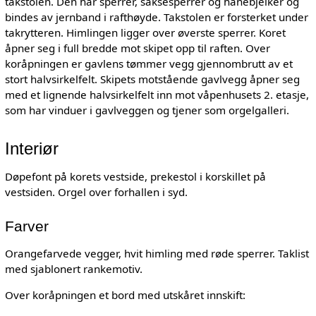
takstolen. Den har sperrer, saksesperrer og hanebjelker og
bindes av jernband i rafthøyde. Takstolen er forsterket under
takrytteren. Himlingen ligger over øverste sperrer. Koret
åpner seg i full bredde mot skipet opp til raften. Over
koråpningen er gavlens tømmer vegg gjennombrutt av et
stort halvsirkelfelt. Skipets motstående gavlvegg åpner seg
med et lignende halvsirkelfelt inn mot våpenhusets 2. etasje,
som har vinduer i gavlveggen og tjener som orgelgalleri.
Interiør
Døpefont på korets vestside, prekestol i korskillet på
vestsiden. Orgel over forhallen i syd.
Farver
Orangefarvede vegger, hvit himling med røde sperrer. Taklist
med sjablonert rankemotiv.
Over koråpningen et bord med utskåret innskift: