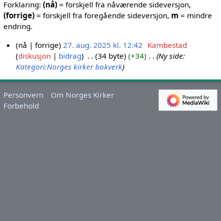
Forklaring:
(nå)
= forskjell fra nåværende sideversjon,
(forrige)
= forskjell fra foregående sideversjon,
m
= mindre
endring.
nå
forrige
27. aug. 2025 kl. 12:42
Kambestad
diskusjon
bidrag
34 byte
+34
Ny side:
2
Kategori:Norges kirker bokverk
7
.
a
Personvern
Om Norges Kirker
u
Forbehold
g
.
2
0
2
5