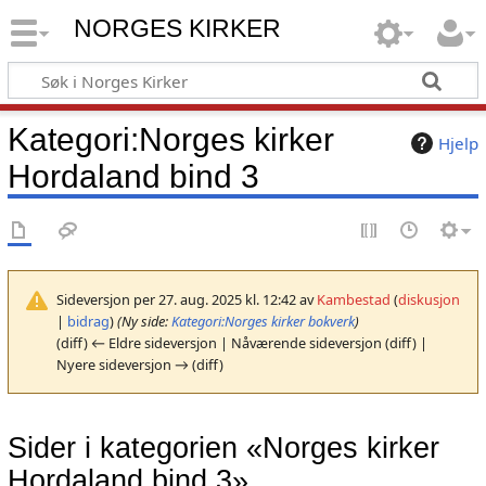
NORGES KIRKER
Kategori
:
Norges kirker
Hjelp
Hordaland bind 3
Sideversjon per 27. aug. 2025 kl. 12:42 av
Kambestad
(
diskusjon
|
bidrag
)
(Ny side:
Kategori:Norges kirker bokverk
)
(diff) ← Eldre sideversjon | Nåværende sideversjon (diff) |
Nyere sideversjon → (diff)
Sider i kategorien «Norges kirker
Hordaland bind 3»