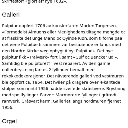
Skriftestol† «giort aff nye 1632».
Galleri
Pulpitur oppført 1706 av konsterfaren Morten Torgersen,
«Formedelst Almuens eller Menighedens tiltagne mengde oc
at fraskilte det unge Mand oc Qyinde Kiøn, som tilforne paa
det eene Pulpitue tilsammen var bestaaende er langs med
den Nordre Kircke væg opbygt it nyt Pulpitue». Det nye
pulpitur fikk «Tralværk» fortil, samt «Gulf oc Bencker udi».
Samtidig ble pulpituret† i vest reparert. Av den gamle
galleribrystning fantes 2 fyllinger bemalt med
rokokkodekorasjoner. Det nåværende galleri ved vestmuren
ble oppført ca. 1864. Det hviler på dragere over 4-kantede
stolper som inntil 1956 hadde sveifede skråstivere. Brystning
med speilfyllinger. Farver: Marmorerte fyllinger i grårødt
ramverk. Gråsvart karm. Galleriet langs nordmuren fjernet
1956.
Orgel