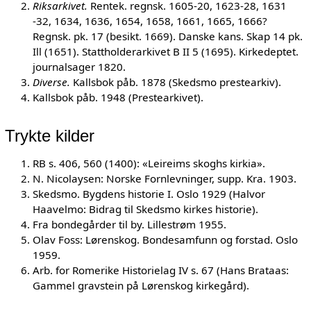
Riksarkivet.
Rentek. regnsk. 1605-20, 1623-28, 1631
-32, 1634, 1636, 1654, 1658, 1661, 1665, 1666?
Regnsk. pk. 17 (besikt. 1669). Danske kans. Skap 14 pk.
Ill (1651). Stattholderarkivet B II 5 (1695). Kirkedeptet.
journalsager 1820.
Diverse.
Kallsbok påb. 1878 (Skedsmo prestearkiv).
Kallsbok påb. 1948 (Prestearkivet).
Trykte kilder
RB s. 406, 560 (1400): «Leireims skoghs kirkia».
N. Nicolaysen: Norske Fornlevninger, supp. Kra. 1903.
Skedsmo. Bygdens historie I. Oslo 1929 (Halvor
Haavelmo: Bidrag til Skedsmo kirkes historie).
Fra bondegårder til by. Lillestrøm 1955.
Olav Foss: Lørenskog. Bondesamfunn og forstad. Oslo
1959.
Arb. for Romerike Historielag IV s. 67 (Hans Brataas:
Gammel gravstein på Lørenskog kirkegård).