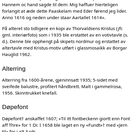
Hannem oc hand sagde til dem: Mig haffuer hierteligen
forlangit at æde dette Paaskelam med Eder førend jeg lider.
Anno 1616 og neden under staar Aartallet 1614».
På alteret sto tidligere en kopi av Thorvaldsens Kristus (jfr.
gml. interiørfoto) som i 1935 ble erstattet av en votivtavle (s.
d.). Denne ble opphengt på skipets nordmur og erstattet av
altertavle med Kristus-motiv utført i glassmosaikk av Borgar
Hauglid 1962.
Alterring
Alterring fra 1600-årene, gjeninnsatt 1935; 5-sidet med
sveifede balustre, profilert håndbrett. Malt i gammelrosa,
1956. Skinntrukket knefall.
Døpefont
Døpefont† anskaffet 1607; «Til itt fontbeckenn giortt enn Font
aff Thre» for 1 Dr. I 1658 ble laget en ny «Fundt»† med «Jern
til» for i alt 3 rdr.