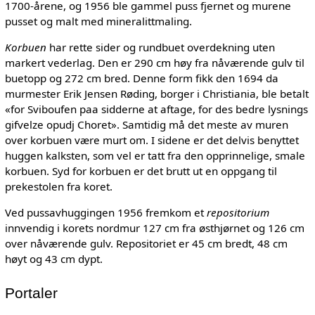
1700-årene, og 1956 ble gammel puss fjernet og murene
pusset og malt med mineralittmaling.
Korbuen
har rette sider og rundbuet overdekning uten
markert vederlag. Den er 290 cm høy fra nåværende gulv til
buetopp og 272 cm bred. Denne form fikk den 1694 da
murmester Erik Jensen Røding, borger i Christiania, ble betalt
«for Sviboufen paa sidderne at aftage, for des bedre lysnings
gifvelze opudj Choret». Samtidig må det meste av muren
over korbuen være murt om. I sidene er det delvis benyttet
huggen kalksten, som vel er tatt fra den opprinnelige, smale
korbuen. Syd for korbuen er det brutt ut en oppgang til
prekestolen fra koret.
Ved pussavhuggingen 1956 fremkom et
repositorium
innvendig i korets nordmur 127 cm fra østhjørnet og 126 cm
over nåværende gulv. Repositoriet er 45 cm bredt, 48 cm
høyt og 43 cm dypt.
Portaler