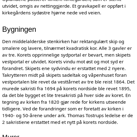
utvidet, omgis av nettinggjerde. Et gravkapell er oppført i
kirkegårdens sydøstre hjørne nede ved veien.
Bygningen
Den middelalderske stenkirken har rektangulært skip og
smalere og lavere, tilnærmet kvadratisk kor. Alle 3 gavler er
av tre. Korets opprinnelige sydportal er bevart, men skipets
vestportal er utvidet. Korets vindu mot øst og mot syd er
forandret. Skipets ene sydvindu er erstattet med 2 nyere.
Takrytteren midt på skipets sadeltak og våpenhuset foran
vestportalen ble revet da vesttårnet av tre ble reist 1864. Det
murede sakristi fra 1694 på korets nordside ble revet 1895,
da det ble bygget et lite tresakristi på hver side av koret. En
tegning av kirken fra 1820 gjør rede for kirkens utseende
tidligere. Ved de forandringer som er foretatt av kirken i
1940- og 50-årene under ark. Thomas Tostrups ledelse er de
2 sakristiene erstattet med et nytt på korets nordside.
Murer