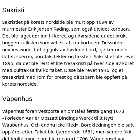
Sakristi
Sakristiet på korets nordside ble murt opp 1694 av
murmester Erik Jensen Røding, som også utvidet korbuen.
Det ble laget dør inn til koret, og i dørsidene er det brukt
huggen kalksten som vel er tatt fra korbuen. Dessuten
nevnes vindu, loft og gulv av høvlede bord, bjelker under
loftet, sperrer, bordtak, lekter og taksten. Sakristiet ble revet
1895, da det ble reist et lite tresakristi på hver side av koret
med pulttak ut fra kortaket. Disse ble revet 1946, og et
tresakristi med rom for prest og dåpsbarn ble oppført på
korets nordside.
Våpenhus
Våpenhus foran vestportalen omtales første gang 1673.
«Forleden Aar er Opszatt Bindings Werck til It Nytt
Waabenhus, Och endnu icke Kled». Bordkledningen ble satt
opp året etter. Taket ble tjærebredd 1681, men senere fikk
det tegltekning, som ble reparert 1706. Våpenhuset var