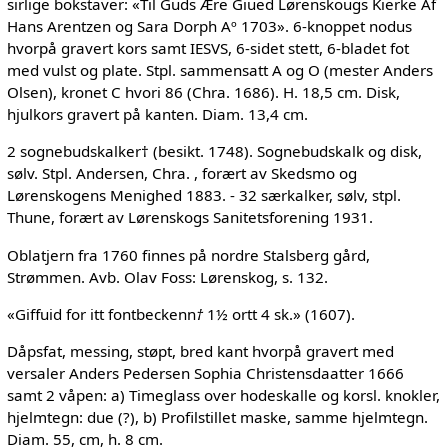
sirlige bokstaver: «Til Guds Ære Giued Lørenskougs Kierke Af
Hans Arentzen og Sara Dorph Aº 1703». 6-knoppet nodus
hvorpå gravert kors samt IESVS, 6-sidet stett, 6-bladet fot
med vulst og plate. Stpl. sammensatt A og O (mester Anders
Olsen), kronet C hvori 86 (Chra. 1686). H. 18,5 cm. Disk,
hjulkors gravert på kanten. Diam. 13,4 cm.
2 sognebudskalker† (besikt. 1748). Sognebudskalk og disk,
sølv. Stpl. Andersen, Chra. , forært av Skedsmo og
Lørenskogens Menighed 1883. - 32 særkalker, sølv, stpl.
Thune, forært av Lørenskogs Sanitetsforening 1931.
Oblatjern fra 1760 finnes på nordre Stalsberg gård,
Strømmen. Avb. Olav Foss: Lørenskog, s. 132.
«Giffuid for itt fontbeckenn
†
1½ ortt 4 sk.» (1607).
Dåpsfat, messing, støpt, bred kant hvorpå gravert med
versaler Anders Pedersen Sophia Christensdaatter 1666
samt 2 våpen: a) Timeglass over hodeskalle og korsl. knokler,
hjelmtegn: due (?), b) Profilstillet maske, samme hjelmtegn.
Diam. 55, cm, h. 8 cm.