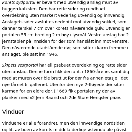
Korets sydportal
er bevart med utvendig anslag murt av
huggen kalksten. Den har rette sider og rundbuet
overdekning uten markert vederlag utvendig og innvendig.
Anslagets sider avsluttes nedentil mot utvendig sokkel, som
danner terskel 7 cm over korets nåværende gulv. Utvendig er
portalen 55 cm bred og 2 m høy i lysmål. Vestre anslag har 2
jernstabler på innsiden for dør som har slått inn mot venstre.
Den nåværende utadslående dør, som sitter i karm fremme i
anslaget, ble satt inn 1946.
Skipets vestportal
har ellipsebuet overdekning og rette sider
uten anslag. Denne form fikk den ant. i 1860-årene, samtidig
med at muren over ble brutt ut for dør fra annen etasje i det
nye tårnet til galleriet. Utenfor den nye 2-fløyede dør sitter
karmen for en eldre dør. I 1669 fikk portalen ny dør av
planker med «2 Jern Baand och 2de Store Hengsler paa».
Vinduer
Vinduene er alle forandret, men den innvendige nordsiden
og litt av buen av korets middelalderlige østvindu ble påvist