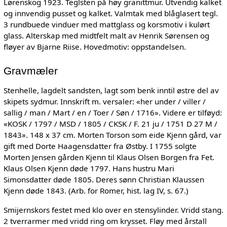
Lørenskog 1923. Teglsten på høy granittmur. Utvendig kalket
og innvendig pusset og kalket. Valmtak med blåglasert tegl.
3 rundbuede vinduer med mattglass og korsmotiv i kulørt
glass. Alterskap med midtfelt malt av Henrik Sørensen og
fløyer av Bjarne Riise. Hovedmotiv: oppstandelsen.
Gravmæler
Stenhelle, lagdelt sandsten, lagt som benk inntil østre del av
skipets sydmur. Innskrift m. versaler: «her under / viller /
sallig / man / Mart / en / Toer / Søn / 1716». Videre er tilføyd:
«KOSK / 1797 / MSD / 1805 / CKSK / F. 21 ju / 1751 D 27 M /
1843». 148 x 37 cm. Morten Torson som eide Kjenn gård, var
gift med Dorte Haagensdatter fra Østby. I 1755 solgte
Morten Jensen gården Kjenn til Klaus Olsen Borgen fra Fet.
Klaus Olsen Kjenn døde 1797. Hans hustru Mari
Simonsdatter døde 1805. Deres sønn Christian Klaussen
Kjenn døde 1843. (Arb. for Romer, hist. lag IV, s. 67.)
Smijernskors festet med klo over en stensylinder. Vridd stang.
2 tverrarmer med vridd ring om krysset. Fløy med årstall