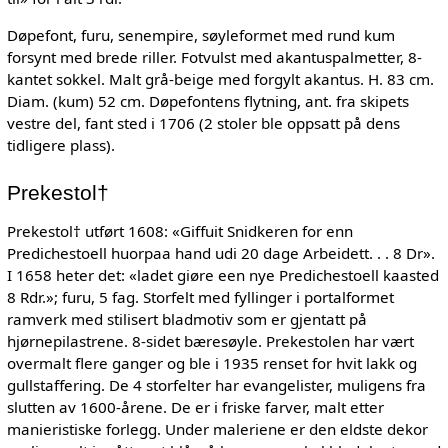
Døpefont, furu, senempire, søyleformet med rund kum
forsynt med brede riller. Fotvulst med akantuspalmetter, 8-
kantet sokkel. Malt grå-beige med forgylt akantus. H. 83 cm.
Diam. (kum) 52 cm. Døpefontens flytning, ant. fra skipets
vestre del, fant sted i 1706 (2 stoler ble oppsatt på dens
tidligere plass).
Prekestol†
Prekestol† utført 1608: «Giffuit Snidkeren for enn
Predichestoell huorpaa hand udi 20 dage Arbeidett. . . 8 Dr».
I 1658 heter det: «ladet giøre een nye Predichestoell kaasted
8 Rdr.»; furu, 5 fag. Storfelt med fyllinger i portalformet
ramverk med stilisert bladmotiv som er gjentatt på
hjørnepilastrene. 8-sidet bæresøyle. Prekestolen har vært
overmalt flere ganger og ble i 1935 renset for hvit lakk og
gullstaffering. De 4 storfelter har evangelister, muligens fra
slutten av 1600-årene. De er i friske farver, malt etter
manieristiske forlegg. Under maleriene er den eldste dekor