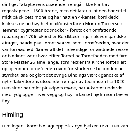
dårlige. Takrytterens utseende fremgår ikke klart av
regnskapene i 1600-årene, men det later til at den har sittet
midt på skipets møne og har hatt en 4-kantet, bordkledd
klokkestue og høy hjelm. «Konsterfaren Morten Torgersen
Tømmer bygmester oc snedker» foretok en omfattende
reparasjon 1706. «Først er Bordklædningen bleven gandske
aftaget, baade paa Tornet saa vel som Tornefoeden, hvor det
var forraadned. Saa er alt det indvendige forraadnede reisse
oc bindings værk hvor effter Tornet oc Tornefoeden med fiire
Store Master 26 alne lange, som recker fra Kirche loffted alt
op igiennum tornefoeden oven for Klockerne bebunden oc
styrchet, saa oc giort det øvrige Bindings Værck gandske af
nyt.» Takrytterens utseende fremgår av tegningen fra 1820.
Den sitter her midt på skipets møne, har 4-kantet underdel
med lydglugge i hver vegg og høy, firkantet hjelm som bærer
fløy.
Himling
Himlingen i koret ble lagt opp på 7 nye bjelker 1620. Det kan