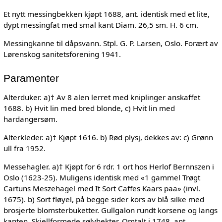
Et nytt messingbekken kjøpt 1688, ant. identisk med et lite,
dypt messingfat med smal kant Diam. 26,5 sm. H. 6 cm.
Messingkanne til dåpsvann. Stpl. G. P. Larsen, Oslo. Forært av
Lørenskog sanitetsforening 1941.
Paramenter
Alterduker. a)† Av 8 alen lerret med kniplinger anskaffet
1688. b) Hvit lin med bred blonde, c) Hvit lin med
hardangersøm.
Alterkleder. a)† Kjøpt 1616. b) Rød plysj, dekkes av: c) Grønn
ull fra 1952.
Messehagler. a)† Kjøpt for 6 rdr. 1 ort hos Herlof Bernnszen i
Oslo (1623-25). Muligens identisk med «1 gammel Trøgt
Cartuns Meszehagel med It Sort Caffes Kaars paa» (invl.
1675). b) Sort fløyel, på begge sider kors av blå silke med
brosjerte blomsterbuketter. Gullgalon rundt korsene og langs
kanten. Skjellformede sølvhekter. Omtalt i 1748, ant.