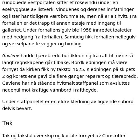
rundbuede vestportalen sitter et rosevindu under en
eselryggbue av listverk. Vinduenes og dørenes innfatninger
og lister har tidligere vært brunmalte, men nå er alt hvitt. Fra
forhallen er det trapp til annen etasje med inngang til
galleriet. Under forhallens gulv ble 1958 innredet toaletter
med nedgang fra forhallen. Samtidig fikk forhallen hellegulv
og vekselpanelte vegger og himling.
Gavlene
hadde tjærebredd bordkledning fra raft til møne så
langt regnskapene går tilbake. Bordkledningen må være
fornyet da kirken fikk ny takstol 1625. Kledningen på skipets
2 og korets ene gavl ble flere ganger reparert og tjærebredd.
Gavlene har nå stående hvitmalt staffpanel som avsluttes
nedentil mot kraftige vannbord i rafthøyde.
Under staffpanelet er en eldre kledning av liggende subord
delvis bevart.
Tak
Tak og takstol over skip og kor ble fornyet av Christoffer