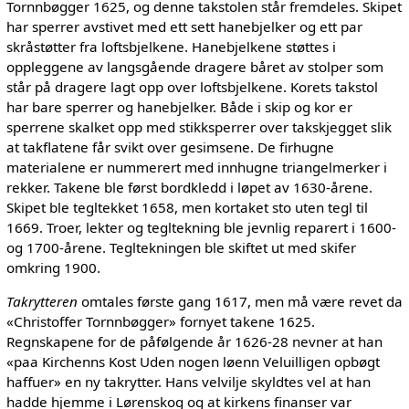
Tornnbøgger 1625, og denne takstolen står fremdeles. Skipet
har sperrer avstivet med ett sett hanebjelker og ett par
skråstøtter fra loftsbjelkene. Hanebjelkene støttes i
oppleggene av langsgående dragere båret av stolper som
står på dragere lagt opp over loftsbjelkene. Korets takstol
har bare sperrer og hanebjelker. Både i skip og kor er
sperrene skalket opp med stikksperrer over takskjegget slik
at takflatene får svikt over gesimsene. De firhugne
materialene er nummerert med innhugne triangelmerker i
rekker. Takene ble først bordkledd i løpet av 1630-årene.
Skipet ble tegltekket 1658, men kortaket sto uten tegl til
1669. Troer, lekter og tegltekning ble jevnlig reparert i 1600-
og 1700-årene. Tegltekningen ble skiftet ut med skifer
omkring 1900.
Takrytteren
omtales første gang 1617, men må være revet da
«Christoffer Tornnbøgger» fornyet takene 1625.
Regnskapene for de påfølgende år 1626-28 nevner at han
«paa Kirchenns Kost Uden nogen løenn Veluilligen opbøgt
haffuer» en ny takrytter. Hans velvilje skyldtes vel at han
hadde hjemme i Lørenskog og at kirkens finanser var