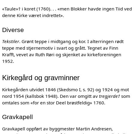
«Taule»† i koret (1760). . . «men Blokker havde ingen Tiid ved
denne Kirke været indrettet».
Diverse
Tekstiler
. Grønt teppe i midtgang og kor. I alterringen rødt
teppe med stjernemotiv i svart og grått. Tegnet av Finn
Krafft, vevet av Ruth Røri og skjenket av kirkeforeningen
1952.
Kirkegård og gravminner
Kirkegården utvidet 1846 (Skedsmo I, s. 92) og 1924 og mot
nord 1954 (kallsbok 1948). Den var omgitt av
tregjerde†
som
omtales som «for en stor Deel brøstfeldig» 1760.
Gravkapell
Gravkapell oppført av byggmester Martin Andresen,