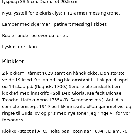
lyspigg) 33,5 cm. Diam. fot 20,5 cm.
Nytt lysstell for elektrisk lys: 1 12-armet messingkrone.
Lamper med skjermer i patinert messing i skipet.
Kupler under og over galleriet.
Lyskastere i koret.
Klokker
2 klokker† i tårnet 1629 samt en håndklokke. Den største
veide 19 lispd. 9 skaalpd. og ble omstøpt til 1 skipa. 4 lispd.
og 14 skaalpd. (Regnsk. 1700.) Senere ble anskaffet en
klokke† med innskrift: «Soli Deo Gloria. Me fecit Michael
Troschel Hafnia Anno 1755» (B. Svendsens ms.). Ant. d. s.
som ble omstøpt 1919 og fikk innskrift: «Paa gammel vis jeg
ringte til Guds lov og pris med nye toner jeg ringe vil for vor
forsoner.»
Klokke «støbt af A. O. Holte paa Toten aar 1874». Diam. 70