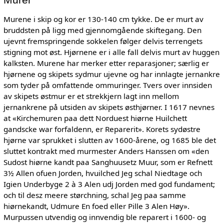
Murene i skip og kor er 130-140 cm tykke. De er murt av
bruddsten på ligg med gjennomgående skiftegang. Den
ujevnt fremspringende sokkelen følger delvis terrengets
stigning mot øst. Hjørnene er i alle fall delvis murt av huggen
kalksten. Murene har merker etter reparasjoner; særlig er
hjørnene og skipets sydmur ujevne og har innlagte jernankre
som tyder på omfattende ommuringer. Tvers over innsiden
av skipets østmur er et strekkjern lagt inn mellom
jernankrene på utsiden av skipets østhjørner. I 1617 nevnes
at «Kirchemuren paa dett Norduest hiørne Huilchett
gandscke war forfaldenn, er Reparerit». Korets sydøstre
hjørne var sprukket i slutten av 1600-årene, og 1685 ble det
sluttet kontrakt med murmester Anders Hanssen om «den
Sudost hiørne kandt paa Sanghuusetz Muur, som er Refnett
3½ Allen ofuen Jorden, hvuilched Jeg schal Niedtage och
Igien Underbyge 2 à 3 Alen udj Jorden med god fundament;
och til desz meere størchning, schal Jeg paa samme
hiørnekandt, Udmure En foed eller Pille 3 Alen Høy».
Murpussen utvendig og innvendig ble reparert i 1600- og