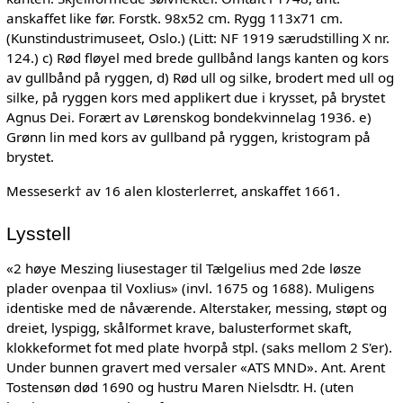
anskaffet like før. Forstk. 98x52 cm. Rygg 113x71 cm.
(Kunstindustrimuseet, Oslo.) (Litt: NF 1919 særudstilling X nr.
124.) c) Rød fløyel med brede gullbånd langs kanten og kors
av gullbånd på ryggen, d) Rød ull og silke, brodert med ull og
silke, på ryggen kors med applikert due i krysset, på brystet
Agnus Dei. Forært av Lørenskog bondekvinnelag 1936. e)
Grønn lin med kors av gullband på ryggen, kristogram på
brystet.
Messeserk† av 16 alen klosterlerret, anskaffet 1661.
Lysstell
«2 høye Meszing liusestager til Tælgelius med 2de løsze
plader ovenpaa til Voxlius» (invl. 1675 og 1688). Muligens
identiske med de nåværende. Alterstaker, messing, støpt og
dreiet, lyspigg, skålformet krave, balusterformet skaft,
klokkeformet fot med plate hvorpå stpl. (saks mellom 2 S'er).
Under bunnen gravert med versaler «ATS MND». Ant. Arent
Tostensøn død 1690 og hustru Maren Nielsdtr. H. (uten