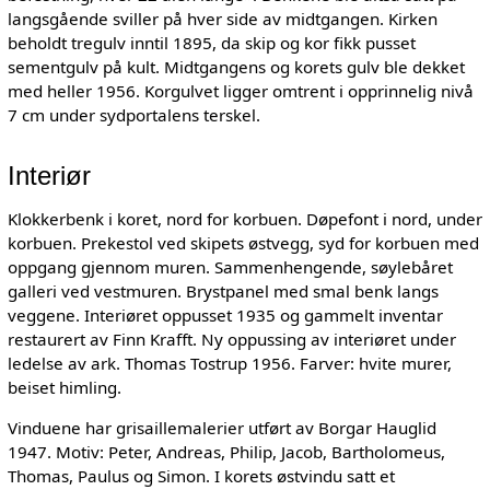
langsgående sviller på hver side av midtgangen. Kirken
beholdt tregulv inntil 1895, da skip og kor fikk pusset
sementgulv på kult. Midtgangens og korets gulv ble dekket
med heller 1956. Korgulvet ligger omtrent i opprinnelig nivå
7 cm under sydportalens terskel.
Interiør
Klokkerbenk i koret, nord for korbuen. Døpefont i nord, under
korbuen. Prekestol ved skipets østvegg, syd for korbuen med
oppgang gjennom muren. Sammenhengende, søylebåret
galleri ved vestmuren. Brystpanel med smal benk langs
veggene. Interiøret oppusset 1935 og gammelt inventar
restaurert av Finn Krafft. Ny oppussing av interiøret under
ledelse av ark. Thomas Tostrup 1956. Farver: hvite murer,
beiset himling.
Vinduene har grisaillemalerier utført av Borgar Hauglid
1947. Motiv: Peter, Andreas, Philip, Jacob, Bartholomeus,
Thomas, Paulus og Simon. I korets østvindu satt et