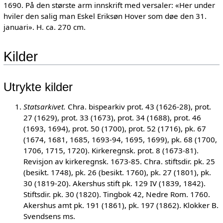
1690. På den største arm innskrift med versaler: «Her under
hviler den salig man Eskel Eriksøn Hover som døe den 31.
januari». H. ca. 270 cm.
Kilder
Utrykte kilder
Statsarkivet.
Chra. bispearkiv prot. 43 (1626-28), prot.
27 (1629), prot. 33 (1673), prot. 34 (1688), prot. 46
(1693, 1694), prot. 50 (1700), prot. 52 (1716), pk. 67
(1674, 1681, 1685, 1693-94, 1695, 1699), pk. 68 (1700,
1706, 1715, 1720). Kirkeregnsk. prot. 8 (1673-81).
Revisjon av kirkeregnsk. 1673-85. Chra. stiftsdir. pk. 25
(besikt. 1748), pk. 26 (besikt. 1760), pk. 27 (1801), pk.
30 (1819-20). Akershus stift pk. 129 IV (1839, 1842).
Stiftsdir. pk. 30 (1820). Tingbok 42, Nedre Rom. 1760.
Akershus amt pk. 191 (1861), pk. 197 (1862). Klokker B.
Svendsens ms.