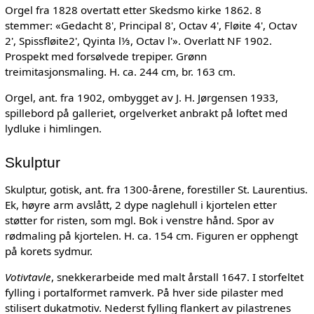
Orgel fra 1828 overtatt etter Skedsmo kirke 1862. 8
stemmer: «Gedacht 8', Principal 8', Octav 4', Fløite 4', Octav
2', Spissfløite2', Qyinta l⅓, Octav l'». Overlatt NF 1902.
Prospekt med forsølvede trepiper. Grønn
treimitasjonsmaling. H. ca. 244 cm, br. 163 cm.
Orgel, ant. fra 1902, ombygget av J. H. Jørgensen 1933,
spillebord på galleriet, orgelverket anbrakt på loftet med
lydluke i himlingen.
Skulptur
Skulptur, gotisk, ant. fra 1300-årene, forestiller St. Laurentius.
Ek, høyre arm avslått, 2 dype naglehull i kjortelen etter
støtter for risten, som mgl. Bok i venstre hånd. Spor av
rødmaling på kjortelen. H. ca. 154 cm. Figuren er opphengt
på korets sydmur.
Votivtavle
, snekkerarbeide med malt årstall 1647. I storfeltet
fylling i portalformet ramverk. På hver side pilaster med
stilisert dukatmotiv. Nederst fylling flankert av pilastrenes