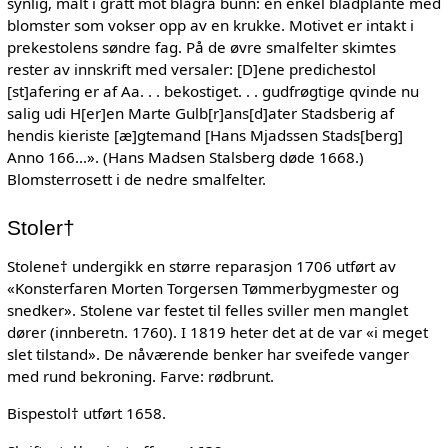
synlig, malt i grått mot blågrå bunn: en enkel bladplante med
blomster som vokser opp av en krukke. Motivet er intakt i
prekestolens søndre fag. På de øvre smalfelter skimtes
rester av innskrift med versaler: [D]ene predichestol
[st]afering er af Aa. . . bekostiget. . . gudfrøgtige qvinde nu
salig udi H[er]en Marte Gulb[r]ans[d]ater Stadsberig af
hendis kieriste [æ]gtemand [Hans Mjadssen Stads[berg]
Anno 166...». (Hans Madsen Stalsberg døde 1668.)
Blomsterrosett i de nedre smalfelter.
Stoler†
Stolene† undergikk en større reparasjon 1706 utført av
«Konsterfaren Morten Torgersen Tømmerbygmester og
snedker». Stolene var festet til felles sviller men manglet
dører (innberetn. 1760). I 1819 heter det at de var «i meget
slet tilstand». De nåværende benker har sveifede vanger
med rund bekroning. Farve: rødbrunt.
Bispestol† utført 1658.