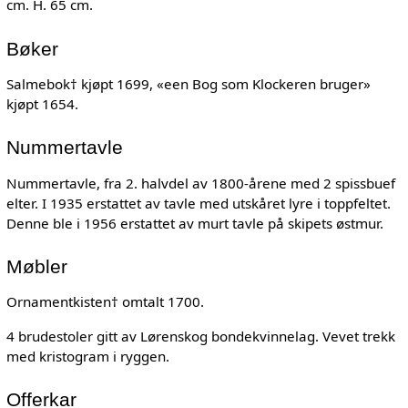
cm. H. 65 cm.
Bøker
Salmebok† kjøpt 1699, «een Bog som Klockeren bruger»
kjøpt 1654.
Nummertavle
Nummertavle, fra 2. halvdel av 1800-årene med 2 spissbuef
elter. I 1935 erstattet av tavle med utskåret lyre i toppfeltet.
Denne ble i 1956 erstattet av murt tavle på skipets østmur.
Møbler
Ornamentkisten† omtalt 1700.
4 brudestoler gitt av Lørenskog bondekvinnelag. Vevet trekk
med kristogram i ryggen.
Offerkar