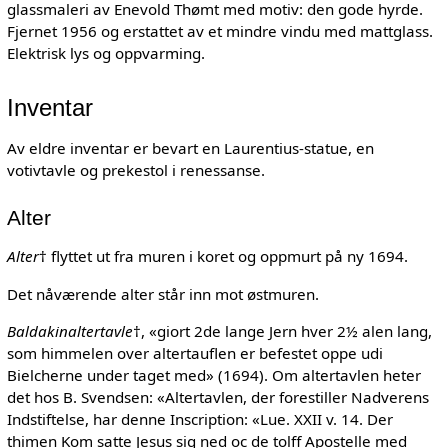
glassmaleri av Enevold Thømt med motiv: den gode hyrde.
Fjernet 1956 og erstattet av et mindre vindu med mattglass.
Elektrisk lys og oppvarming.
Inventar
Av eldre inventar er bevart en Laurentius-statue, en
votivtavle og prekestol i renessanse.
Alter
Alter
† flyttet ut fra muren i koret og oppmurt på ny 1694.
Det nåværende alter står inn mot østmuren.
Baldakinaltertavle
†, «giort 2de lange Jern hver 2½ alen lang,
som himmelen over altertauflen er befestet oppe udi
Bielcherne under taget med» (1694). Om altertavlen heter
det hos B. Svendsen: «Altertavlen, der forestiller Nadverens
Indstiftelse, har denne Inscription: «Lue. XXII v. 14. Der
thimen Kom satte Jesus sig ned oc de tolff Apostelle med