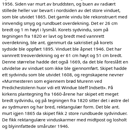
1956. Siden var murt av bruddsten, og buen av radiært
stillede heller var bevart i nordsiden av det store vinduet,
som ble utvidet 1865. Det gamle vindu ble rekonstruert med
innvendig smyg og rundbuet overdekning. Det er 26 cm
bredt og 1 m høyt i lysmål. Korets sydvindu, som på
tegningen fra 1820 er lavt og bredt med vannrett
overdekning, ble ant. gjenmurt da sakristiet på korets
sydside ble oppført 1895. Vinduet ble åpnet 1946. Det har
vannrett treoverdekning og er 61 cm høyt og 51 cm bredt.
Denne størrelse hadde det også 1669, da det ble foreslått en
utvidelse av vinduet som ikke ble gjennomført. Skipet hadde
ett sydvindu som ble utvidet 1608, og regnskapene nevner
«Murmesteren som egiennem brød Murenn ved
Predichestolenn huor vdi ett Windue bleff Indsett». På
kirkens plantegning fra 1660-årene har skipet ett meget
bredt sydvindu, og på tegningen fra 1820 sitter det i østre del
av sydmuren og har bred, rektangulær form. Det ble ant.
murt igjen 1865 da skipet fikk 2 store rundbuede sydvinduer.
De fikk rektangulære vinduskarmer med midtpost og losholt
og blyinnfattede småruter 1946.