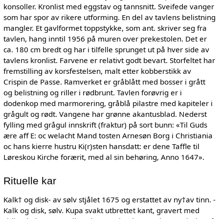
konsoller. Kronlist med eggstav og tannsnitt. Sveifede vanger
som har spor av rikere utforming. En del av tavlens belistning
mangler. Et gavlformet toppstykke, som ant. skriver seg fra
tavlen, hang inntil 1956 på muren over prekestolen. Det er
ca. 180 cm bredt og har i tilfelle sprunget ut på hver side av
tavlens kronlist. Farvene er relativt godt bevart. Storfeltet har
fremstilling av korsfestelsen, malt etter kobberstikk av
Crispin de Passe. Ramverket er gråblått med bosser i grått
og belistning og riller i rødbrunt. Tavlen forøvrig er i
dodenkop med marmorering, gråblå pilastre med kapiteler i
grågult og rødt. Vangene har grønne akantusblad. Nederst
fylling med grågul innskrift (fraktur) på sort bunn: «Til Guds
ære aff E: oc welacht Mand tosten Arnesøn Borg i Christiania
oc hans kierre hustru Ki(r)sten hansdatt: er dene Taffle til
Løreskou Kirche forærit, med al sin behøring, Anno 1647».
Rituelle kar
Kalk† og disk- av sølv stjålet 1675 og erstattet av ny†av tinn. -
Kalk og disk, sølv. Kupa svakt utbrettet kant, gravert med