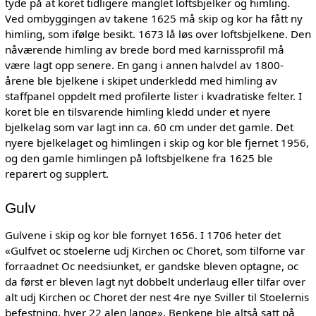
tyde på at koret tidligere manglet loftsbjelker og himling.
Ved ombyggingen av takene 1625 må skip og kor ha fått ny
himling, som ifølge besikt. 1673 lå løs over loftsbjelkene. Den
nåværende himling av brede bord med karnissprofil må
være lagt opp senere. En gang i annen halvdel av 1800-
årene ble bjelkene i skipet underkledd med himling av
staffpanel oppdelt med profilerte lister i kvadratiske felter. I
koret ble en tilsvarende himling kledd under et nyere
bjelkelag som var lagt inn ca. 60 cm under det gamle. Det
nyere bjelkelaget og himlingen i skip og kor ble fjernet 1956,
og den gamle himlingen på loftsbjelkene fra 1625 ble
reparert og supplert.
Gulv
Gulvene i skip og kor ble fornyet 1656. I 1706 heter det
«Gulfvet oc stoelerne udj Kirchen oc Choret, som tilforne var
forraadnet Oc needsiunket, er gandske bleven optagne, oc
da først er bleven lagt nyt dobbelt underlaug eller tilfar over
alt udj Kirchen oc Choret der nest 4re nye Sviller til Stoelernis
befestning, hver 22 alen lange». Benkene ble altså satt på