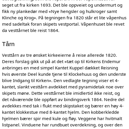
seget ut fra kirken 1693. Det ble oppveiet og undermurt og
fikk ny plankedør med «Nye hengsler og hulkroger samt
Klinche og Krog». På tegningen fra 1820 står et lite våpenhus
med sadeltak foran skipets vestportal. Våpenhuset ble revet
da vesttårnet ble reist 1864.
Tårn
Vesttårn av tre ønsket kirkeeierne å reise allerede 1820.
Deres forslag gikk ut på at det «tæt op til Kirkens Endemur
anbringes en med simpel Kantet Kuppel dækket Reisning
hvis øverste Deel kunde tjene til Klockehuus og den underste
blive Indgang til Kirken». Den vedlagte tegning viser et 4-
kantet, slankt vesttårn avdekket med pyramidetak noe over
skipets møne. Dette vesttårnet ble imidlertid ikke reist, og
det nåværende ble oppført av bindingsverk 1864. Nedre del
avdekkes med tak i flukt med skipstaket og bærer en høy 4-
kantet klokkestue med 8-kantet hjelm. Den kobberkledde
hjelmen bærer spir med kule og fløy. Veggene har hvitmalt
listpanel. Vinduene har rundbuet overdekning, og over den