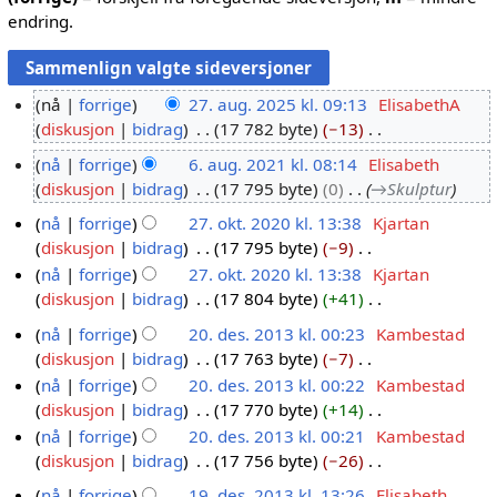
endring.
nå
forrige
27. aug. 2025 kl. 09:13
ElisabethA
diskusjon
bidrag
17 782 byte
−13
2
I
7
nå
forrige
6. aug. 2021 kl. 08:14
Elisabeth
n
.
diskusjon
bidrag
17 795 byte
0
→
Skulptur
6
g
a
.
nå
forrige
27. okt. 2020 kl. 13:38
Kjartan
e
u
a
diskusjon
bidrag
17 795 byte
−9
2
n
g
u
I
r
nå
forrige
27. okt. 2020 kl. 13:38
Kjartan
7
.
g
n
e
diskusjon
bidrag
17 804 byte
+41
.
2
.
g
I
d
o
nå
forrige
20. des. 2013 kl. 00:23
Kambestad
0
2
e
n
i
k
diskusjon
bidrag
17 763 byte
−7
2
2
0
n
g
g
t
I
nå
forrige
20. des. 2013 kl. 00:22
Kambestad
0
5
r
2
e
e
.
n
diskusjon
bidrag
17 770 byte
+14
.
e
1
n
r
2
g
I
nå
forrige
20. des. 2013 kl. 00:21
Kambestad
d
d
r
i
0
e
n
diskusjon
bidrag
17 756 byte
−26
e
i
e
n
2
n
g
I
s
g
d
g
nå
forrige
19. des. 2013 kl. 13:26
Elisabeth