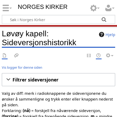
NORGES KIRKER
Løvøy kapell:
Hjelp
Sideversjonshistorikk
Vis logger for denne siden
Filtrer sideversjoner
Valg av diff: merk i radioknappene de sideversjonene du
ønsker å sammenligne og trykk enter eller knappen nederst
på siden.
Forklaring:
(nå)
= forskjell fra nåværende sideversjon,
(forrige)
= forskjell fra foregående sideversjon,
m
= mindre