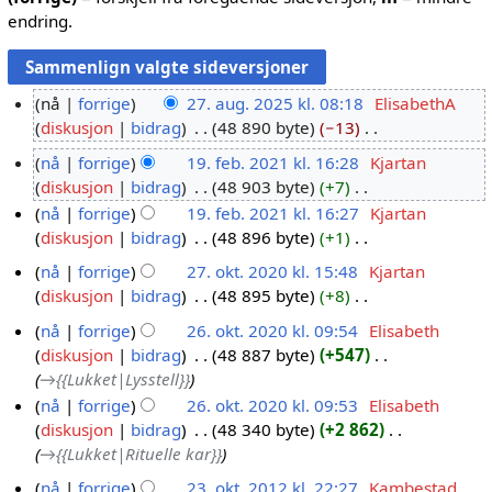
endring.
nå
forrige
27. aug. 2025 kl. 08:18
ElisabethA
diskusjon
bidrag
48 890 byte
−13
2
I
7
nå
forrige
19. feb. 2021 kl. 16:28
Kjartan
n
.
diskusjon
bidrag
48 903 byte
+7
1
g
a
I
nå
forrige
19. feb. 2021 kl. 16:27
Kjartan
9
e
u
n
diskusjon
bidrag
48 896 byte
+1
.
n
g
g
I
f
r
nå
forrige
27. okt. 2020 kl. 15:48
Kjartan
.
e
n
e
e
diskusjon
bidrag
48 895 byte
+8
2
2
n
g
b
I
d
7
r
nå
forrige
26. okt. 2020 kl. 09:54
Elisabeth
0
e
.
n
i
.
e
diskusjon
bidrag
48 887 byte
+547
2
2
n
2
g
g
o
d
→
{{Lukket|Lysstell}}
r
6
5
0
e
e
k
i
e
nå
forrige
26. okt. 2020 kl. 09:53
Elisabeth
.
2
n
r
t
g
d
diskusjon
bidrag
48 340 byte
+2 862
o
r
i
1
.
e
i
→
{{Lukket|Rituelle kar}}
k
e
n
2
r
g
t
d
nå
forrige
23. okt. 2012 kl. 22:27
Kambestad
g