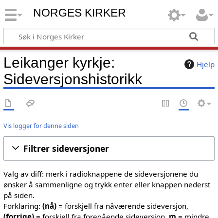
NORGES KIRKER
Leikanger kyrkje:
Hjelp
Sideversjonshistorikk
Vis logger for denne siden
Filtrer sideversjoner
Valg av diff: merk i radioknappene de sideversjonene du
ønsker å sammenligne og trykk enter eller knappen nederst
på siden.
Forklaring:
(nå)
= forskjell fra nåværende sideversjon,
(forrige)
= forskjell fra foregående sideversjon,
m
= mindre