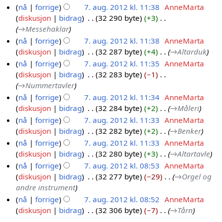
2
p
e
nå
forrige
7. aug. 2012 kl. 11:38
AnneMarta
.
0
.
d
diskusjon
bidrag
32 290 byte
+3
a
1
2
i
→
Messehaklar
u
2
0
g
nå
forrige
7. aug. 2012 kl. 11:38
AnneMarta
g
1
e
diskusjon
bidrag
32 287 byte
+4
→
Altarduk
.
2
r
nå
forrige
7. aug. 2012 kl. 11:35
AnneMarta
2
i
diskusjon
bidrag
32 283 byte
−1
0
n
→
Nummertavler
1
g
nå
forrige
7. aug. 2012 kl. 11:34
AnneMarta
2
s
diskusjon
bidrag
32 284 byte
+2
→
Måleri
f
nå
forrige
7. aug. 2012 kl. 11:33
AnneMarta
o
diskusjon
bidrag
32 282 byte
+2
→
Benker
r
nå
forrige
7. aug. 2012 kl. 11:33
AnneMarta
k
diskusjon
bidrag
32 280 byte
+3
→
Altartavle
l
nå
forrige
7. aug. 2012 kl. 08:53
AnneMarta
a
diskusjon
bidrag
32 277 byte
−29
→
Orgel og
r
andre instrument
i
nå
forrige
7. aug. 2012 kl. 08:52
AnneMarta
n
diskusjon
bidrag
32 306 byte
−7
→
Tårn
g