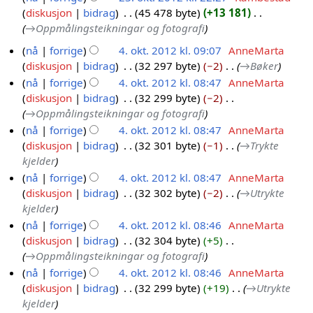
i
0
e
.
i
diskusjon
bidrag
45 478 byte
+13 181
s
2
n
2
r
2
g
→
Oppmålingsteikningar og fotografi
f
3
g
i
0
0
e
o
.
nå
forrige
4. okt. 2012 kl. 09:07
AnneMarta
s
n
2
r
r
o
diskusjon
bidrag
32 297 byte
−2
→
Bøker
f
4
g
i
0
k
k
o
nå
forrige
4. okt. 2012 kl. 08:47
AnneMarta
.
s
n
l
t
r
diskusjon
bidrag
32 299 byte
−2
f
o
g
a
.
k
→
Oppmålingsteikningar og fotografi
o
k
s
r
2
l
r
nå
forrige
4. okt. 2012 kl. 08:47
AnneMarta
t
f
i
0
a
k
diskusjon
bidrag
32 301 byte
−1
→
Trykte
.
o
n
r
1
l
kjelder
2
r
g
i
2
a
nå
forrige
4. okt. 2012 kl. 08:47
AnneMarta
0
k
n
r
diskusjon
bidrag
32 302 byte
−2
→
Utrykte
1
l
g
i
kjelder
2
a
n
nå
forrige
4. okt. 2012 kl. 08:46
AnneMarta
r
g
diskusjon
bidrag
32 304 byte
+5
i
→
Oppmålingsteikningar og fotografi
n
nå
forrige
4. okt. 2012 kl. 08:46
AnneMarta
g
diskusjon
bidrag
32 299 byte
+19
→
Utrykte
kjelder