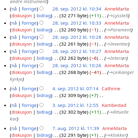
andre instrument
nå
forrige
28. sep. 2012 kl. 10:34
AnneMarta
diskusjon
bidrag
32 271 byte
+11
→
Lysstell
nå
forrige
28. sep. 2012 kl. 10:33
AnneMarta
diskusjon
bidrag
32 260 byte
−1
→
Parament
nå
forrige
28. sep. 2012 kl. 10:28
AnneMarta
diskusjon
bidrag
32 261 byte
−1
→
Inventar
nå
forrige
28. sep. 2012 kl. 10:27
AnneMarta
diskusjon
bidrag
32 262 byte
−6
→
Interiør
nå
forrige
28. sep. 2012 kl. 10:26
AnneMarta
diskusjon
bidrag
32 268 byte
−41
→
Leikanger
kyrkje
nå
forrige
4. sep. 2012 kl. 07:14
Cathrine
diskusjon
bidrag
32 309 byte
+7
4
I
.
nå
forrige
3. sep. 2012 kl. 12:55
Kambestad
n
s
diskusjon
bidrag
32 302 byte
+11
→
Rituelle
3
g
e
kar
.
e
p
s
nå
forrige
7. aug. 2012 kl. 11:39
AnneMarta
n
.
e
diskusjon
bidrag
32 291 byte
+1
→
Klokker
7
r