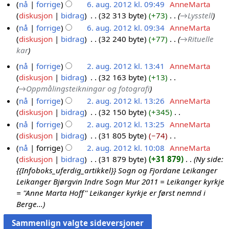
nå
forrige
6. aug. 2012 kl. 09:49
AnneMarta
diskusjon
bidrag
32 313 byte
+73
→
Lysstell
6
nå
forrige
6. aug. 2012 kl. 09:34
AnneMarta
.
diskusjon
bidrag
32 240 byte
+77
→
Rituelle
a
kar
u
g
nå
forrige
2. aug. 2012 kl. 13:41
AnneMarta
.
diskusjon
bidrag
32 163 byte
+13
2
2
→
Oppmålingsteikningar og fotografi
.
0
nå
forrige
2. aug. 2012 kl. 13:26
AnneMarta
a
1
diskusjon
bidrag
32 150 byte
+345
u
2
I
nå
forrige
2. aug. 2012 kl. 13:25
AnneMarta
g
n
diskusjon
bidrag
31 805 byte
−74
.
g
I
nå
forrige
2. aug. 2012 kl. 10:08
AnneMarta
2
e
n
diskusjon
bidrag
31 879 byte
+31 879
Ny side:
0
n
g
{{Infoboks_uferdig_artikkel}} Sogn og Fjordane Leikanger
1
r
e
Leikanger Bjørgvin Indre Sogn Mur 2011 = Leikanger kyrkje
2
e
n
= ''Anne Marta Hoff'' Leikanger kyrkje er først nemnd i
d
r
Berge...
i
e
g
d