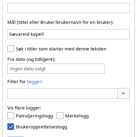
Mål (tittel eller Bruker:brukernavn for en bruker):
Søk i titler som starter med denne teksten
Fra dato (og tidligere):
Ingen dato valgt
Filter for
tagger
:
Vis/skju
Vis flere logger:
Patruljeringslogg
Merkelogg
Brukeropprettelseslogg