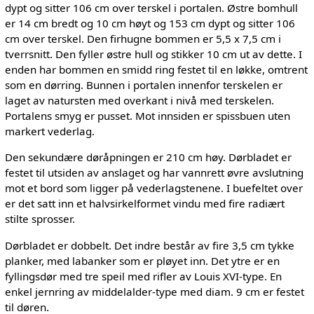
dypt og sitter 106 cm over terskel i portalen. Østre bomhull
er 14 cm bredt og 10 cm høyt og 153 cm dypt og sitter 106
cm over terskel. Den firhugne bommen er 5,5 x 7,5 cm i
tverrsnitt. Den fyller østre hull og stikker 10 cm ut av dette. I
enden har bommen en smidd ring festet til en løkke, omtrent
som en dørring. Bunnen i portalen innenfor terskelen er
laget av natursten med overkant i nivå med terskelen.
Portalens smyg er pusset. Mot innsiden er spissbuen uten
markert vederlag.
Den sekundære døråpningen er 210 cm høy. Dørbladet er
festet til utsiden av anslaget og har vannrett øvre avslutning
mot et bord som ligger på vederlagstenene. I buefeltet over
er det satt inn et halvsirkelformet vindu med fire radiært
stilte sprosser.
Dørbladet er dobbelt. Det indre består av fire 3,5 cm tykke
planker, med labanker som er pløyet inn. Det ytre er en
fyllingsdør med tre speil med rifler av Louis XVI-type. En
enkel jernring av middelalder-type med diam. 9 cm er festet
til døren.