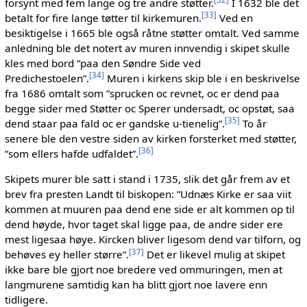
forsynt med fem lange og tre andre støtter.
I 1632 ble det
[
33
]
betalt for fire lange tøtter til kirkemuren.
Ved en
besiktigelse i 1665 ble også råtne støtter omtalt. Ved samme
anledning ble det notert av muren innvendig i skipet skulle
kles med bord ”paa den Søndre Side ved
[
34
]
Predichestoelen”.
Muren i kirkens skip ble i en beskrivelse
fra 1686 omtalt som ”sprucken oc revnet, oc er dend paa
begge sider med Støtter oc Sperer undersadt, oc opstøt, saa
[
35
]
dend staar paa fald oc er gandske u-tienelig”.
To år
senere ble den vestre siden av kirken forsterket med støtter,
[
36
]
”som ellers hafde udfaldet”.
Skipets murer ble satt i stand i 1735, slik det går frem av et
brev fra presten Landt til biskopen: ”Udnæs Kirke er saa viit
kommen at muuren paa dend ene side er alt kommen op til
dend høyde, hvor taget skal ligge paa, de andre sider ere
mest ligesaa høye. Kircken bliver ligesom dend var tilforn, og
[
37
]
behøves ey heller større”.
Det er likevel mulig at skipet
ikke bare ble gjort noe bredere ved ommuringen, men at
langmurene samtidig kan ha blitt gjort noe lavere enn
tidligere.