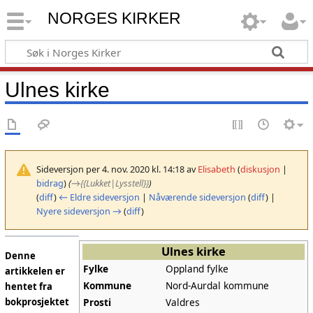
NORGES KIRKER
Ulnes kirke
Sideversjon per 4. nov. 2020 kl. 14:18 av
Elisabeth
(
diskusjon
|
bidrag
)
(
→
{{Lukket|Lysstell}}
)
(
diff
)
← Eldre sideversjon
|
Nåværende sideversjon
(
diff
) |
Nyere sideversjon →
(
diff
)
Ulnes kirke
Denne
Fylke
Oppland fylke
artikkelen er
Kommune
Nord-Aurdal kommune
hentet fra
Prosti
Valdres
bokprosjektet