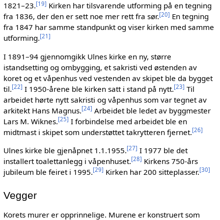
[
19
]
1821–23.
Kirken har tilsvarende utforming på en tegning
[
20
]
fra 1836, der den er sett noe mer rett fra sør.
En tegning
fra 1847 har samme standpunkt og viser kirken med samme
[
21
]
utforming.
I 1891–94 gjennomgikk Ulnes kirke en ny, større
istandsetting og ombygging, et sakristi ved østenden av
koret og et våpenhus ved vestenden av skipet ble da bygget
[
22
]
[
23
]
til.
I 1950-årene ble kirken satt i stand på nytt.
Til
arbeidet hørte nytt sakristi og våpenhus som var tegnet av
[
24
]
arkitekt Hans Magnus.
Arbeidet ble ledet av byggmester
[
25
]
Lars M. Wiknes.
I forbindelse med arbeidet ble en
[
26
]
midtmast i skipet som understøttet takrytteren fjernet.
[
27
]
Ulnes kirke ble gjenåpnet 1.1.1955.
I 1977 ble det
[
28
]
installert toalettanlegg i våpenhuset.
Kirkens 750-års
[
29
]
[
30
]
jubileum ble feiret i 1995.
Kirken har 200 sitteplasser.
Vegger
Korets murer er opprinnelige. Murene er konstruert som