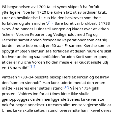
På begynnelsen av 1700-tallet synes skipet å ha forfalt
ytterligere. Noe før 1720 ble kirken tatt ut av ordinær bruk.
Etter en besiktigelse i 1708 ble den beskrevet som ”helt
[
10
]
forfalden og uten midler”.
Bare koret var brukbart. I 1733
skrev åtte bønder i Ulnes til Kongen og klaget over at kirken
”iche er Vorden Reparerit og Vedligeholdt med Tag og
Techelse sambt anden fornødene Reparationer som det sig
burde i redte tide nu udj en 60 aar, Er samme Kierche som er
opbygt af Steen blefuen saa forfalden at desen mure ere skilt
fra hver andre og saa nedfalden foruden Korit som er goed,
at der er nu iche Vorden holden mese eller Gudstieniste udj
[
11
]
en 16 aars tiid”.
Vinteren 1733–34 besøkte biskop Hersleb kirken og beskrev
den ”som en stenhob”. Han konkluderte med at den enten
[
12
]
måtte kasseres eller settes i stand.
Våren 1734 gikk
prosten i Valdres inn for at Ulnes kirke ikke skulle
gjenoppbygges da den nærliggende Svenes kirke var stor
nok for begge annekser. Ettersom allmuen selv gjerne ville at
Ulnes kirke skulle settes i stand, oversendte han likevel deres