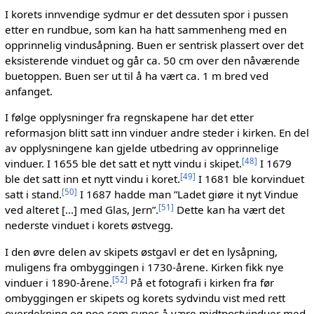
I korets innvendige sydmur er det dessuten spor i pussen
etter en rundbue, som kan ha hatt sammenheng med en
opprinnelig vindusåpning. Buen er sentrisk plassert over det
eksisterende vinduet og går ca. 50 cm over den nåværende
buetoppen. Buen ser ut til å ha vært ca. 1 m bred ved
anfanget.
I følge opplysninger fra regnskapene har det etter
reformasjon blitt satt inn vinduer andre steder i kirken. En del
av opplysningene kan gjelde utbedring av opprinnelige
[
48
]
vinduer. I 1655 ble det satt et nytt vindu i skipet.
I 1679
[
49
]
ble det satt inn et nytt vindu i koret.
I 1681 ble korvinduet
[
50
]
satt i stand.
I 1687 hadde man ”Ladet giøre it nyt Vindue
[
51
]
ved alteret […] med Glas, Jern”.
Dette kan ha vært det
nederste vinduet i korets østvegg.
I den øvre delen av skipets østgavl er det en lysåpning,
muligens fra ombyggingen i 1730-årene. Kirken fikk nye
[
52
]
vinduer i 1890-årene.
På et fotografi i kirken fra før
ombyggingen er skipets og korets sydvindu vist med rett
overdekning og noe som synes å være midtpostvinduer med