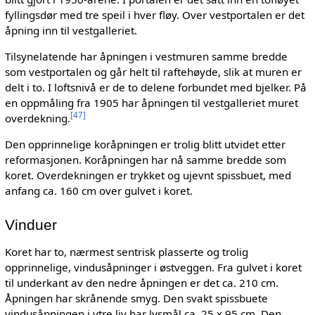
fyllingsdør med tre speil i hver fløy. Over vestportalen er det
åpning inn til vestgalleriet.
Tilsynelatende har åpningen i vestmuren samme bredde
som vestportalen og går helt til raftehøyde, slik at muren er
delt i to. I loftsnivå er de to delene forbundet med bjelker. På
en oppmåling fra 1905 har åpningen til vestgalleriet muret
[
47
]
overdekning.
Den opprinnelige koråpningen er trolig blitt utvidet etter
reformasjonen. Koråpningen har nå samme bredde som
koret. Overdekningen er trykket og ujevnt spissbuet, med
anfang ca. 160 cm over gulvet i koret.
Vinduer
Koret har to, nærmest sentrisk plasserte og trolig
opprinnelige, vindusåpninger i østveggen. Fra gulvet i koret
til underkant av den nedre åpningen er det ca. 210 cm.
Åpningen har skrånende smyg. Den svakt spissbuete
vindusåpningen i ytre liv har lysmål ca. 25 x 95 cm. Den