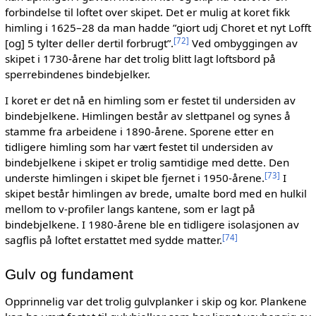
forbindelse til loftet over skipet. Det er mulig at koret fikk
himling i 1625–28 da man hadde ”giort udj Choret et nyt Lofft
[
72
]
[og] 5 tylter deller dertil forbrugt”.
Ved ombyggingen av
skipet i 1730-årene har det trolig blitt lagt loftsbord på
sperrebindenes bindebjelker.
I koret er det nå en himling som er festet til undersiden av
bindebjelkene. Himlingen består av slettpanel og synes å
stamme fra arbeidene i 1890-årene. Sporene etter en
tidligere himling som har vært festet til undersiden av
bindebjelkene i skipet er trolig samtidige med dette. Den
[
73
]
underste himlingen i skipet ble fjernet i 1950-årene.
I
skipet består himlingen av brede, umalte bord med en hulkil
mellom to v-profiler langs kantene, som er lagt på
bindebjelkene. I 1980-årene ble en tidligere isolasjonen av
[
74
]
sagflis på loftet erstattet med sydde matter.
Gulv og fundament
Opprinnelig var det trolig gulvplanker i skip og kor. Plankene