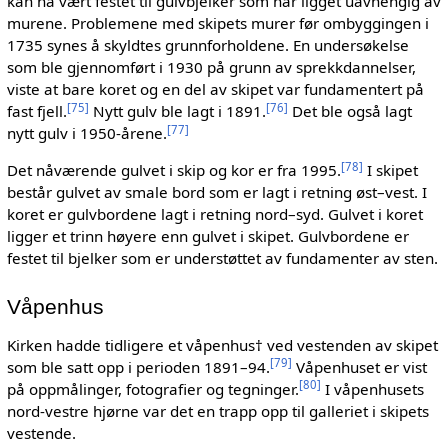
kan ha vært festet til gulvbjelker som har ligget uavhengig av
murene. Problemene med skipets murer før ombyggingen i
1735 synes å skyldtes grunnforholdene. En undersøkelse
som ble gjennomført i 1930 på grunn av sprekkdannelser,
viste at bare koret og en del av skipet var fundamentert på
[
75
]
[
76
]
fast fjell.
Nytt gulv ble lagt i 1891.
Det ble også lagt
[
77
]
nytt gulv i 1950-årene.
[
78
]
Det nåværende gulvet i skip og kor er fra 1995.
I skipet
består gulvet av smale bord som er lagt i retning øst–vest. I
koret er gulvbordene lagt i retning nord–syd. Gulvet i koret
ligger et trinn høyere enn gulvet i skipet. Gulvbordene er
festet til bjelker som er understøttet av fundamenter av sten.
Våpenhus
Kirken hadde tidligere et våpenhus† ved vestenden av skipet
[
79
]
som ble satt opp i perioden 1891–94.
Våpenhuset er vist
[
80
]
på oppmålinger, fotografier og tegninger.
I våpenhusets
nord-vestre hjørne var det en trapp opp til galleriet i skipets
vestende.