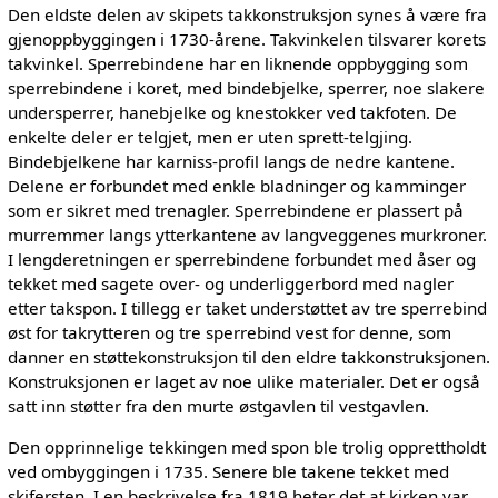
Den eldste delen av skipets takkonstruksjon synes å være fra
gjenoppbyggingen i 1730-årene. Takvinkelen tilsvarer korets
takvinkel. Sperrebindene har en liknende oppbygging som
sperrebindene i koret, med bindebjelke, sperrer, noe slakere
undersperrer, hanebjelke og knestokker ved takfoten. De
enkelte deler er telgjet, men er uten sprett-telgjing.
Bindebjelkene har karniss-profil langs de nedre kantene.
Delene er forbundet med enkle bladninger og kamminger
som er sikret med trenagler. Sperrebindene er plassert på
murremmer langs ytterkantene av langveggenes murkroner.
I lengderetningen er sperrebindene forbundet med åser og
tekket med sagete over- og underliggerbord med nagler
etter takspon. I tillegg er taket understøttet av tre sperrebind
øst for takrytteren og tre sperrebind vest for denne, som
danner en støttekonstruksjon til den eldre takkonstruksjonen.
Konstruksjonen er laget av noe ulike materialer. Det er også
satt inn støtter fra den murte østgavlen til vestgavlen.
Den opprinnelige tekkingen med spon ble trolig opprettholdt
ved ombyggingen i 1735. Senere ble takene tekket med
skifersten. I en beskrivelse fra 1819 heter det at kirken var