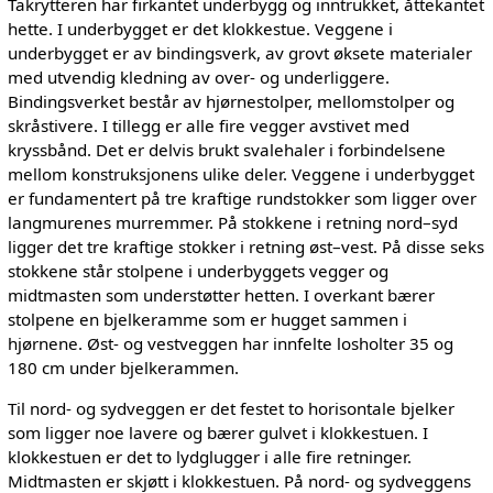
Takrytteren har firkantet underbygg og inntrukket, åttekantet
hette. I underbygget er det klokkestue. Veggene i
underbygget er av bindingsverk, av grovt øksete materialer
med utvendig kledning av over- og underliggere.
Bindingsverket består av hjørnestolper, mellomstolper og
skråstivere. I tillegg er alle fire vegger avstivet med
kryssbånd. Det er delvis brukt svalehaler i forbindelsene
mellom konstruksjonens ulike deler. Veggene i underbygget
er fundamentert på tre kraftige rundstokker som ligger over
langmurenes murremmer. På stokkene i retning nord–syd
ligger det tre kraftige stokker i retning øst–vest. På disse seks
stokkene står stolpene i underbyggets vegger og
midtmasten som understøtter hetten. I overkant bærer
stolpene en bjelkeramme som er hugget sammen i
hjørnene. Øst- og vestveggen har innfelte losholter 35 og
180 cm under bjelkerammen.
Til nord- og sydveggen er det festet to horisontale bjelker
som ligger noe lavere og bærer gulvet i klokkestuen. I
klokkestuen er det to lydglugger i alle fire retninger.
Midtmasten er skjøtt i klokkestuen. På nord- og sydveggens