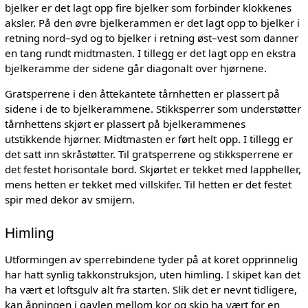
bjelker er det lagt opp fire bjelker som forbinder klokkenes
aksler. På den øvre bjelkerammen er det lagt opp to bjelker i
retning nord–syd og to bjelker i retning øst–vest som danner
en tang rundt midtmasten. I tillegg er det lagt opp en ekstra
bjelkeramme der sidene går diagonalt over hjørnene.
Gratsperrene i den åttekantete tårnhetten er plassert på
sidene i de to bjelkerammene. Stikksperrer som understøtter
tårnhettens skjørt er plassert på bjelkerammenes
utstikkende hjørner. Midtmasten er ført helt opp. I tillegg er
det satt inn skråstøtter. Til gratsperrene og stikksperrene er
det festet horisontale bord. Skjørtet er tekket med lappheller,
mens hetten er tekket med villskifer. Til hetten er det festet
spir med dekor av smijern.
Himling
Utformingen av sperrebindene tyder på at koret opprinnelig
har hatt synlig takkonstruksjon, uten himling. I skipet kan det
ha vært et loftsgulv alt fra starten. Slik det er nevnt tidligere,
kan åpningen i gavlen mellom kor og skip ha vært for en