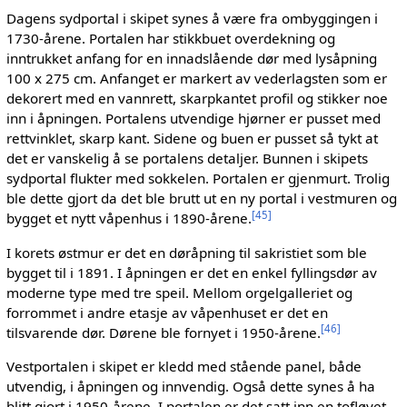
Dagens sydportal i skipet synes å være fra ombyggingen i
1730-årene. Portalen har stikkbuet overdekning og
inntrukket anfang for en innadslående dør med lysåpning
100 x 275 cm. Anfanget er markert av vederlagsten som er
dekorert med en vannrett, skarpkantet profil og stikker noe
inn i åpningen. Portalens utvendige hjørner er pusset med
rettvinklet, skarp kant. Sidene og buen er pusset så tykt at
det er vanskelig å se portalens detaljer. Bunnen i skipets
sydportal flukter med sokkelen. Portalen er gjenmurt. Trolig
ble dette gjort da det ble brutt ut en ny portal i vestmuren og
[
45
]
bygget et nytt våpenhus i 1890-årene.
I korets østmur er det en døråpning til sakristiet som ble
bygget til i 1891. I åpningen er det en enkel fyllingsdør av
moderne type med tre speil. Mellom orgelgalleriet og
forrommet i andre etasje av våpenhuset er det en
[
46
]
tilsvarende dør. Dørene ble fornyet i 1950-årene.
Vestportalen i skipet er kledd med stående panel, både
utvendig, i åpningen og innvendig. Også dette synes å ha
blitt gjort i 1950-årene. I portalen er det satt inn en tofløyet