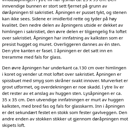
innvendige bunnen er stort sett fjernet på grunn av
døråpningen til sakristiet. Åpningen er pusset tykt, og stenen
kan ikke sees. Sidene er imidlertid rette og tyder på høy
kvalitet. Den nedre delen av åpningens utside er dekket av
himlingen i sakristiet, den øvre delen er tilgjengelig fra loftet
over sakristiet. Åpningen har innfatning av kalksten som er
presist hugget og muret. Overliggeren dannes av én sten.
Den ytre kanten er faset. I åpningen er det satt inn en
treramme med fals for glass.
Den øvre åpningen har underkant ca.130 cm over himlingen
i koret og vender ut mot loftet over sakristiet. Åpningen er
spissbuet med smyg som skråner svakt innover. Murverket er
grovt utformet, og overdekningen er noe skadd. I ytre liv er
det rester av et anslag av huggen sten. Lysåpningen er ca.
35 x 35 cm. Den utvendige innfatningen er murt av huggen
kalksten, med bred fas og fals for glasskarm. Inn i åpningen
er det sekundært festet en stokk som fester gavlveggen. Den
andre enden av stokken stikker ut gjennom døråpningen mot
skipets loft.