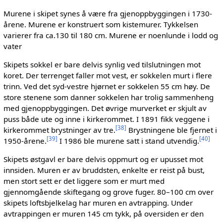
Murene i skipet synes å være fra gjenoppbyggingen i 1730-
årene. Murene er konstruert som kistemurer. Tykkelsen
varierer fra ca.130 til 180 cm. Murene er noenlunde i lodd og
vater
Skipets sokkel er bare delvis synlig ved tilslutningen mot
koret. Der terrenget faller mot vest, er sokkelen murt i flere
trinn. Ved det syd-vestre hjørnet er sokkelen 55 cm høy. De
store stenene som danner sokkelen har trolig sammenheng
med gjenoppbyggingen. Det øvrige murverket er skjult av
puss både ute og inne i kirkerommet. I 1891 fikk veggene i
[
38
]
kirkerommet brystninger av tre.
Brystningene ble fjernet i
[
39
]
[
40
]
1950-årene.
I 1986 ble murene satt i stand utvendig.
Skipets østgavl er bare delvis oppmurt og er upusset mot
innsiden. Muren er av bruddsten, enkelte er reist på bust,
men stort sett er det liggere som er murt med
gjennomgående skiftegang og grove fuger. 80–100 cm over
skipets loftsbjelkelag har muren en avtrapping. Under
avtrappingen er muren 145 cm tykk, på oversiden er den