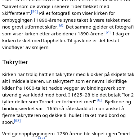
”saavel som de øvrige i senere Tider tækket med
[
59
]
Skiffersteen”.
På et fotografi som viser kirken før
ombyggingen i 1890-årene synes taket å være tekket med
[
60
]
noe grovt utformet skifer.
Det samme gjelder et fotografi
[
61
]
som viser kirken etter arbeidene i 1890-årene.
I dag er
kirken tekket med lappheller. Til gavlene er det festet
vindfløyer av smijern.
Takrytter
Kirken har trolig hatt en takrytter med klokker på skipets tak
alt i middelalderen. En takrytter† som er nevnt i skriftlige
kilder fra 1600-tallet hadde vegger av bindingsverk som
utvendig var kledd med bord. I 1625–28 ble det betalt ”for 2
[
62
]
tylter deller som Tornett er forbedret med”.
Bjelkene og
bindingsverket var i 1655 så råteskadd at man ønsket å
fjerne takrytteren og dekke til hullet i taket med bord og
[
63
]
spon.
Ved gjenoppbyggingen i 1730-årene ble skipet igjen ”med
[
64
]