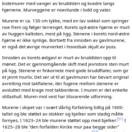
kistemurer med vanger av bruddsten og kvadre langs
hjørnene. Murveggene er noenlunde i lodd og vater.
Murene er ca. 130 cm tykke, med en lav sokkel som springer
noe frem og følger terrenget. Korets syd-østre hjørne er murt
av huggen kalksten, mest på ligg. Stenene i korets nord-østre
hjørne er ikke synlige. Bortsett fra innsiden av gavlmurene,
er også det øvrige murverket i hovedsak skjult av puss.
Innsiden av korets østgavl er murt av bruddsten opp til
mønet. Det er gjennomgående skift med jevnstore sten murt
på ligg. Stenene er finkornete med gode bruddflater, som gir
et jevnt murliv. Det ser ut til at gavlmuren har bevart original
avretting mot takflatene, der fugene mellom stenene er
avsluttet med krage mot takbordene. I muren er det enkelte
stillashull. Muren mot vest har tilsvarende utforming.
Murene i skipet var i svært dårlig forfatning tidlig på 1600-
tallet og ble støttet av stokker og bjelker som stadig måtte
[
31
]
fornyes. I 1623–24 ble murene støttet opp med bjelker.
I
1625–28 ble ”den forfalden Kircke mur paa begge sider”
[
32
]