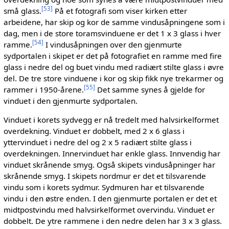
[
53
]
små glass.
På et fotografi som viser kirken etter
arbeidene, har skip og kor de samme vindusåpningene som i
dag, men i de store toramsvinduene er det 1 x 3 glass i hver
[
54
]
ramme.
I vindusåpningen over den gjenmurte
sydportalen i skipet er det på fotografiet en ramme med fire
glass i nedre del og buet vindu med radiært stilte glass i øvre
del. De tre store vinduene i kor og skip fikk nye trekarmer og
[
55
]
rammer i 1950-årene.
Det samme synes å gjelde for
vinduet i den gjenmurte sydportalen.
Vinduet i korets sydvegg er nå tredelt med halvsirkelformet
overdekning. Vinduet er dobbelt, med 2 x 6 glass i
yttervinduet i nedre del og 2 x 5 radiært stilte glass i
overdekningen. Innervinduet har enkle glass. Innvendig har
vinduet skrånende smyg. Også skipets vindusåpninger har
skrånende smyg. I skipets nordmur er det et tilsvarende
vindu som i korets sydmur. Sydmuren har et tilsvarende
vindu i den østre enden. I den gjenmurte portalen er det et
midtpostvindu med halvsirkelformet overvindu. Vinduet er
dobbelt. De ytre rammene i den nedre delen har 3 x 3 glass.