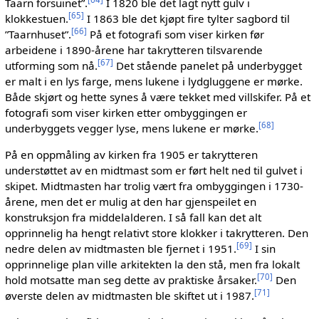
Taarn forsuinet”.
I 1820 ble det lagt nytt gulv i
[
65
]
klokkestuen.
I 1863 ble det kjøpt fire tylter sagbord til
[
66
]
”Taarnhuset”.
På et fotografi som viser kirken før
arbeidene i 1890-årene har takrytteren tilsvarende
[
67
]
utforming som nå.
Det stående panelet på underbygget
er malt i en lys farge, mens lukene i lydgluggene er mørke.
Både skjørt og hette synes å være tekket med villskifer. På et
fotografi som viser kirken etter ombyggingen er
[
68
]
underbyggets vegger lyse, mens lukene er mørke.
På en oppmåling av kirken fra 1905 er takrytteren
understøttet av en midtmast som er ført helt ned til gulvet i
skipet. Midtmasten har trolig vært fra ombyggingen i 1730-
årene, men det er mulig at den har gjenspeilet en
konstruksjon fra middelalderen. I så fall kan det alt
opprinnelig ha hengt relativt store klokker i takrytteren. Den
[
69
]
nedre delen av midtmasten ble fjernet i 1951.
I sin
opprinnelige plan ville arkitekten la den stå, men fra lokalt
[
70
]
hold motsatte man seg dette av praktiske årsaker.
Den
[
71
]
øverste delen av midtmasten ble skiftet ut i 1987.