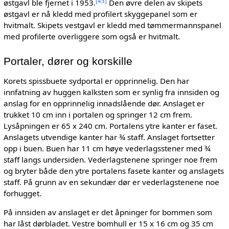
[
43
]
østgavl ble fjernet i 1953.
Den øvre delen av skipets
østgavl er nå kledd med profilert skyggepanel som er
hvitmalt. Skipets vestgavl er kledd med tømmermannspanel
med profilerte overliggere som også er hvitmalt.
Portaler, dører og korskille
Korets spissbuete sydportal er opprinnelig. Den har
innfatning av huggen kalksten som er synlig fra innsiden og
anslag for en opprinnelig innadslående dør. Anslaget er
trukket 10 cm inn i portalen og springer 12 cm frem.
Lysåpningen er 65 x 240 cm. Portalens ytre kanter er faset.
Anslagets utvendige kanter har ¾ staff. Anslaget fortsetter
opp i buen. Buen har 11 cm høye vederlagsstener med ¾
staff langs undersiden. Vederlagstenene springer noe frem
og bryter både den ytre portalens fasete kanter og anslagets
staff. På grunn av en sekundær dør er vederlagstenene noe
forhugget.
På innsiden av anslaget er det åpninger for bommen som
har låst dørbladet. Vestre bomhull er 15 x 16 cm og 35 cm