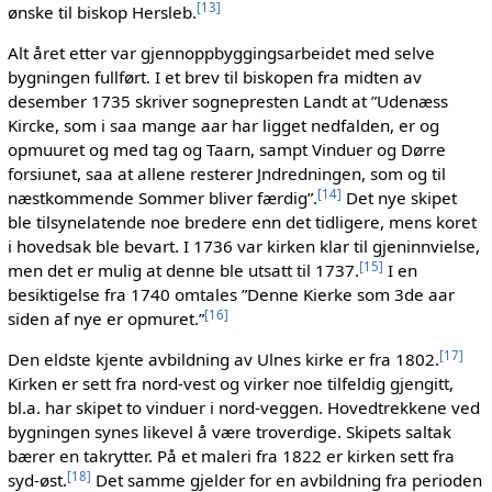
[
13
]
ønske til biskop Hersleb.
Alt året etter var gjennoppbyggingsarbeidet med selve
bygningen fullført. I et brev til biskopen fra midten av
desember 1735 skriver sognepresten Landt at ”Udenæss
Kircke, som i saa mange aar har ligget nedfalden, er og
opmuuret og med tag og Taarn, sampt Vinduer og Dørre
forsiunet, saa at allene resterer Jndredningen, som og til
[
14
]
næstkommende Sommer bliver færdig”.
Det nye skipet
ble tilsynelatende noe bredere enn det tidligere, mens koret
i hovedsak ble bevart. I 1736 var kirken klar til gjeninnvielse,
[
15
]
men det er mulig at denne ble utsatt til 1737.
I en
besiktigelse fra 1740 omtales ”Denne Kierke som 3de aar
[
16
]
siden af nye er opmuret.”
[
17
]
Den eldste kjente avbildning av Ulnes kirke er fra 1802.
Kirken er sett fra nord-vest og virker noe tilfeldig gjengitt,
bl.a. har skipet to vinduer i nord-veggen. Hovedtrekkene ved
bygningen synes likevel å være troverdige. Skipets saltak
bærer en takrytter. På et maleri fra 1822 er kirken sett fra
[
18
]
syd-øst.
Det samme gjelder for en avbildning fra perioden