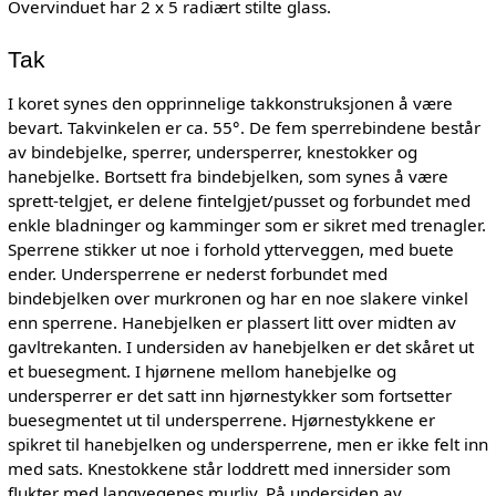
Overvinduet har 2 x 5 radiært stilte glass.
Tak
I koret synes den opprinnelige takkonstruksjonen å være
bevart. Takvinkelen er ca. 55°. De fem sperrebindene består
av bindebjelke, sperrer, undersperrer, knestokker og
hanebjelke. Bortsett fra bindebjelken, som synes å være
sprett-telgjet, er delene fintelgjet/pusset og forbundet med
enkle bladninger og kamminger som er sikret med trenagler.
Sperrene stikker ut noe i forhold ytterveggen, med buete
ender. Undersperrene er nederst forbundet med
bindebjelken over murkronen og har en noe slakere vinkel
enn sperrene. Hanebjelken er plassert litt over midten av
gavltrekanten. I undersiden av hanebjelken er det skåret ut
et buesegment. I hjørnene mellom hanebjelke og
undersperrer er det satt inn hjørnestykker som fortsetter
buesegmentet ut til undersperrene. Hjørnestykkene er
spikret til hanebjelken og undersperrene, men er ikke felt inn
med sats. Knestokkene står loddrett med innersider som
flukter med langvegenes murliv. På undersiden av