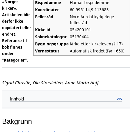
«Norges
Bispedømme
Hamar bispedømme
kirker».
Koordinater
60.995114,9.113683
Artikkelen blir
Fellesråd
Nord-Aurdal kyrkjelege
derfor ikke
fellesråd
oppdatert eller
Kirke-id
054200101
endret.
Soknekatalognr
05130404
Referanse til
Bygningsgruppe
Kirke etter kirkeloven (§ 17)
bok finnes
Vernestatus
Automatisk fredet (før 1650)
under
"Kategorier".
Sigrid Christie, Ola Storsletten, Anne Marta Hoff
Innhold
Bakgrunn