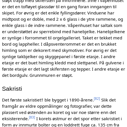
støpt trapp med skifersten på inntrinnene. Inne i våpenhuset
er det en tofløyet glassdør til en gang foran inngangen til
skipet. For øvrig er det enkle fyllingsdører. Vinduene har
midtpost og er doble, med 2 x 6 glass i de ytre rammene, og
enkle glass i de indre rammene. Våpenhuset har saltak som
er understøttet av sperrebind med hanebjelke. Hanebjelkene
er synlige i forrommet til orgelgalleriet. Taket er tekket med
bord og lappheller. I dåpsventerommet er det en brukket
himling som er dekorert med skymotiver. For øvrig er det
synlige takbjelker og skyggepanel i første etasje. I andre
etasje er det buet himling kledd med slettpanel. På gulvene i
første etasje er det lagt skifersten og tepper. I andre etasje er
det bordgulv. Grunnmuren er støpt.
Sakristi
[
82
]
Det første sakristiet† ble bygget i 1890-årene.
Slik det
framgår av eldre oppmålinger og fotografier, var dette
plassert ved østenden av koret og var noe større enn det
[
83
]
eksisterende.
I korets østmur er det spor etter sakristiet i
form av innmurte bolter og en loddrett fuge ca. 135 cm fra