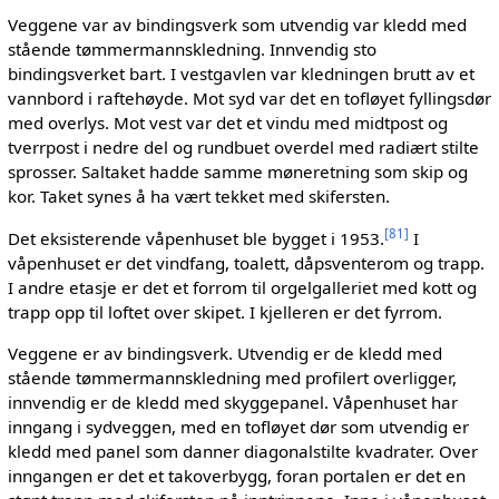
Veggene var av bindingsverk som utvendig var kledd med
stående tømmermannskledning. Innvendig sto
bindingsverket bart. I vestgavlen var kledningen brutt av et
vannbord i raftehøyde. Mot syd var det en tofløyet fyllingsdør
med overlys. Mot vest var det et vindu med midtpost og
tverrpost i nedre del og rundbuet overdel med radiært stilte
sprosser. Saltaket hadde samme møneretning som skip og
kor. Taket synes å ha vært tekket med skifersten.
[
81
]
Det eksisterende våpenhuset ble bygget i 1953.
I
våpenhuset er det vindfang, toalett, dåpsventerom og trapp.
I andre etasje er det et forrom til orgelgalleriet med kott og
trapp opp til loftet over skipet. I kjelleren er det fyrrom.
Veggene er av bindingsverk. Utvendig er de kledd med
stående tømmermannskledning med profilert overligger,
innvendig er de kledd med skyggepanel. Våpenhuset har
inngang i sydveggen, med en tofløyet dør som utvendig er
kledd med panel som danner diagonalstilte kvadrater. Over
inngangen er det et takoverbygg, foran portalen er det en