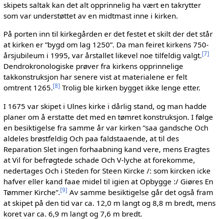
skipets saltak kan det alt opprinnelig ha vært en takrytter
som var understøttet av en midtmast inne i kirken.
På porten inn til kirkegården er det festet et skilt der det står
at kirken er ”bygd om lag 1250”. Da man feiret kirkens 750-
[
7
]
årsjubileum i 1995, var årstallet likevel noe tilfeldig valgt.
Dendrokronologiske prøver fra kirkens opprinnelige
takkonstruksjon har senere vist at materialene er felt
[
8
]
omtrent 1265.
Trolig ble kirken bygget ikke lenge etter.
I 1675 var skipet i Ulnes kirke i dårlig stand, og man hadde
planer om å erstatte det med en tømret konstruksjon. I følge
en besiktigelse fra samme år var kirken ”saa gandsche Och
aldeles brøstfeldig Och paa faldstaaende, at til des
Reparation Slet ingen forhaabning kand vere, mens Eragtes
at Vil for befrøgtede schade Och V-lyche at forekomme,
nedertages Och i Steden for Steen Kircke /: som kircken icke
hafver eller kand faae midel til igien at Opbygge :/ Giøres En
[
9
]
Tømmer Kirche”.
Av samme besiktigelse går det også fram
at skipet på den tid var ca. 12,0 m langt og 8,8 m bredt, mens
koret var ca. 6,9 m langt og 7,6 m bredt.