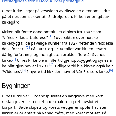
Prestegjeldshistorie Nord-Aurdal prestegjeld
Ulnes kirke ligger på vestsiden av riksveien gjennom Slidre,
på et nes som stikker ut i Slidrefjorden. Kirken er omgitt av
kirkegård.
Kirken blir første gang omtalt i et diplom fra 1307 som
[
1
]
”Vlfnes kirkiu a Ualdrese”.
I oversikten over norske
kirkebygg til de pavelige nuntier fra 1327 heter den ”ecclesia
[
2
]
de Olfnecer”.
På 1600- og 1700-tallet var kirken i svært
dårlig forfatning, og menigheten brukte i flere år Svenes
[
3
]
kirke.
Ulnes kirke ble imidlertid gjenoppbygget og synes å
[
4
]
ha blitt gjeninnviet i 1737.
Tidligere tid ble kirken også kalt
[
5
]
[
6
]
”Wldenæs”.
I nyere tid fikk den navnet Vår Frelsers kirke.
Bygningen
Ulnes kirke var i utgangspunktet en langkirke med kort,
rektangulært skip og et noe smalere og rett avsluttet
korparti. Både skipets og korets vegger er oppført av sten.
Kirken er orientert på vanlig måte, med koret mot øst. På