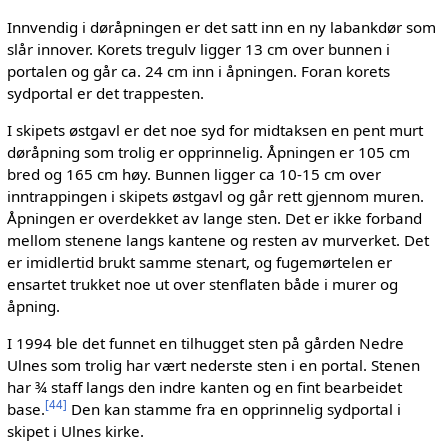
Innvendig i døråpningen er det satt inn en ny labankdør som
slår innover. Korets tregulv ligger 13 cm over bunnen i
portalen og går ca. 24 cm inn i åpningen. Foran korets
sydportal er det trappesten.
I skipets østgavl er det noe syd for midtaksen en pent murt
døråpning som trolig er opprinnelig. Åpningen er 105 cm
bred og 165 cm høy. Bunnen ligger ca 10-15 cm over
inntrappingen i skipets østgavl og går rett gjennom muren.
Åpningen er overdekket av lange sten. Det er ikke forband
mellom stenene langs kantene og resten av murverket. Det
er imidlertid brukt samme stenart, og fugemørtelen er
ensartet trukket noe ut over stenflaten både i murer og
åpning.
I 1994 ble det funnet en tilhugget sten på gården Nedre
Ulnes som trolig har vært nederste sten i en portal. Stenen
har ¾ staff langs den indre kanten og en fint bearbeidet
[
44
]
base.
Den kan stamme fra en opprinnelig sydportal i
skipet i Ulnes kirke.