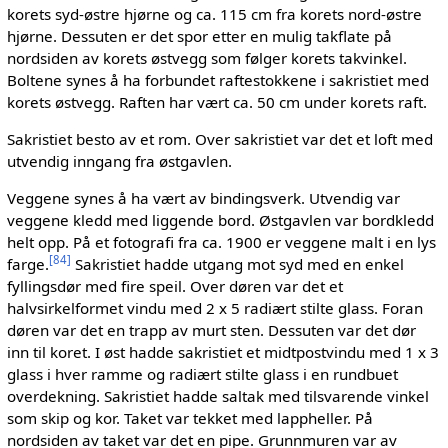
korets syd-østre hjørne og ca. 115 cm fra korets nord-østre
hjørne. Dessuten er det spor etter en mulig takflate på
nordsiden av korets østvegg som følger korets takvinkel.
Boltene synes å ha forbundet raftestokkene i sakristiet med
korets østvegg. Raften har vært ca. 50 cm under korets raft.
Sakristiet besto av et rom. Over sakristiet var det et loft med
utvendig inngang fra østgavlen.
Veggene synes å ha vært av bindingsverk. Utvendig var
veggene kledd med liggende bord. Østgavlen var bordkledd
helt opp. På et fotografi fra ca. 1900 er veggene malt i en lys
[
84
]
farge.
Sakristiet hadde utgang mot syd med en enkel
fyllingsdør med fire speil. Over døren var det et
halvsirkelformet vindu med 2 x 5 radiært stilte glass. Foran
døren var det en trapp av murt sten. Dessuten var det dør
inn til koret. I øst hadde sakristiet et midtpostvindu med 1 x 3
glass i hver ramme og radiært stilte glass i en rundbuet
overdekning. Sakristiet hadde saltak med tilsvarende vinkel
som skip og kor. Taket var tekket med lappheller. På
nordsiden av taket var det en pipe. Grunnmuren var av