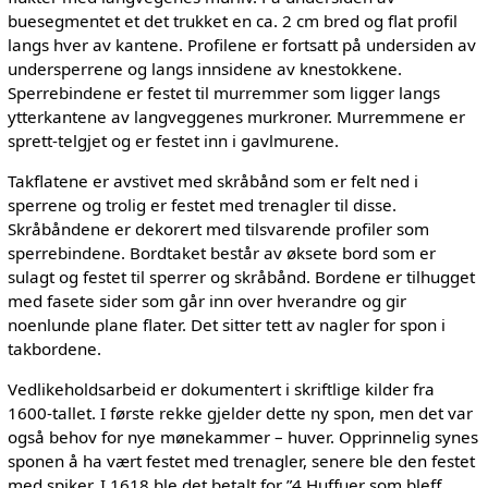
buesegmentet et det trukket en ca. 2 cm bred og flat profil
langs hver av kantene. Profilene er fortsatt på undersiden av
undersperrene og langs innsidene av knestokkene.
Sperrebindene er festet til murremmer som ligger langs
ytterkantene av langveggenes murkroner. Murremmene er
sprett-telgjet og er festet inn i gavlmurene.
Takflatene er avstivet med skråbånd som er felt ned i
sperrene og trolig er festet med trenagler til disse.
Skråbåndene er dekorert med tilsvarende profiler som
sperrebindene. Bordtaket består av øksete bord som er
sulagt og festet til sperrer og skråbånd. Bordene er tilhugget
med fasete sider som går inn over hverandre og gir
noenlunde plane flater. Det sitter tett av nagler for spon i
takbordene.
Vedlikeholdsarbeid er dokumentert i skriftlige kilder fra
1600-tallet. I første rekke gjelder dette ny spon, men det var
også behov for nye mønekammer – huver. Opprinnelig synes
sponen å ha vært festet med trenagler, senere ble den festet
med spiker. I 1618 ble det betalt for ”4 Huffuer som bleff