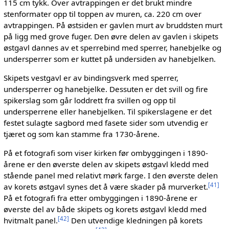
115 cm tykk. Over avtrappingen er det brukt mindre
stenformater opp til toppen av muren, ca. 220 cm over
avtrappingen. På østsiden er gavlen murt av bruddsten murt
på ligg med grove fuger. Den øvre delen av gavlen i skipets
østgavl dannes av et sperrebind med sperrer, hanebjelke og
undersperrer som er kuttet på undersiden av hanebjelken.
Skipets vestgavl er av bindingsverk med sperrer,
undersperrer og hanebjelke. Dessuten er det svill og fire
spikerslag som går loddrett fra svillen og opp til
undersperrene eller hanebjelken. Til spikerslagene er det
festet sulagte sagbord med fasete sider som utvendig er
tjæret og som kan stamme fra 1730-årene.
På et fotografi som viser kirken før ombyggingen i 1890-
årene er den øverste delen av skipets østgavl kledd med
stående panel med relativt mørk farge. I den øverste delen
[
41
]
av korets østgavl synes det å være skader på murverket.
På et fotografi fra etter ombyggingen i 1890-årene er
øverste del av både skipets og korets østgavl kledd med
[
42
]
hvitmalt panel.
Den utvendige kledningen på korets