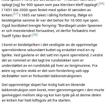
[
56
]
oplagt [og] for 900 spaan som paa Kiercken bleff opplagt”.
I 1651 ble 2000 spon festet med spiker til sørsiden av
[
57
]
kirken.
I 1665 var taket i dårlig forfatning. Ifølge en
besiktigelse samme år var det behov for 16 000 nye spon.
Også bordtaket trengte fornying: ”Bordtaget under Spoenen
er och meestendeel forraadnet, vil derfor forbædris met
[
58
]
Toelff Tylter Bord”.
I koret er bindebjelken i det vestligste av de opprinnelige
sperrebindene sekundært kuttet og erstattet med en ny
bjelke. Ved gavlene er det satt inn nyere sperrebind. I vestre
del av rommet er det lagt tre rundstokker som er
understøttet av en rundstokk på hver av langmurene. Fra
østre og vestre stokk er det som forsterking satt opp
skråstøtter som er forbundet takkonstruksjonen.
Det opprinnelige skipet har trolig hatt en liknende
takkonstruksjon som koret, men gjennomgangen i den murte
gavlveggen mellom skip og kor kan tyde på at denne delen
av kirken har hatt loftsgulv alt fra starten.