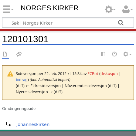
NORGES KIRKER
120101301
Sideversjon per 22. feb. 2012 kl. 15:34 av
FCBot
(
diskusjon
|
bidrag
)
(bot: Automatisk import)
(diff) ← Eldre sideversjon | Nåværende sideversjon (diff) |
Nyere sideversjon → (diff)
Omdirigeringsside
Omdirigering til:
Johanneskirken