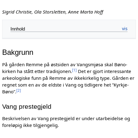
Sigrid Christie, Ola Storsletten, Anne Marta Hoff
Innhold
Bakgrunn
På gården Remme på østsiden av Vangsmjøsa skal Bøno-
[
1
]
kirken ha stått etter tradisjonen.
Det er gjort interessante
arkeologiske funn på Remme av ikkekirkelig type. Gården er
regnet som en av de eldste i Vang og tidligere het ”Kyrkje-
[
2
]
Bøno”.
Vang prestegjeld
Beskrivelsen av Vang prestegjeld er under utarbeidelse og
foreløpig ikke tilgjengelig.