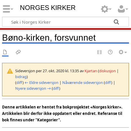
NORGES KIRKER
Bøno-kirken, forsvunnet
Sideversjon per 27. okt. 2020 kl. 13:35 av
Kjartan
(
diskusjon
|
bidrag
)
(
diff
)
← Eldre sideversjon
|
Nåværende sideversjon
(
diff
) |
Nyere sideversjon →
(
diff
)
Denne artikkelen er hentet fra bokprosjektet «Norges kirker».
Artikkelen blir derfor ikke oppdatert eller endret. Referanse til
bok finnes under "Kategorier".