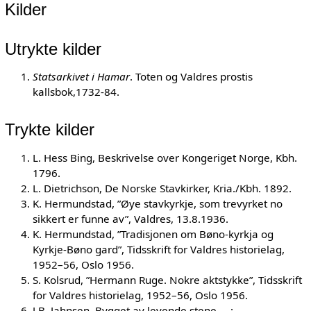
Kilder
Utrykte kilder
Statsarkivet i Hamar
. Toten og Valdres prostis
kallsbok,1732-84.
Trykte kilder
L. Hess Bing, Beskrivelse over Kongeriget Norge, Kbh.
1796.
L. Dietrichson, De Norske Stavkirker, Kria./Kbh. 1892.
K. Hermundstad, ”Øye stavkyrkje, som trevyrket no
sikkert er funne av”, Valdres, 13.8.1936.
K. Hermundstad, ”Tradisjonen om Bøno-kyrkja og
Kyrkje-Bøno gard”, Tidsskrift for Valdres historielag,
1952–56, Oslo 1956.
S. Kolsrud, ”Hermann Ruge. Nokre aktstykke”, Tidsskrift
for Valdres historielag, 1952–56, Oslo 1956.
J.B. Jahnsen, Bygget av levende stene … :