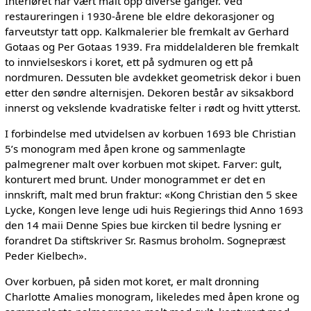
Interiøret har vært malt opp diverse ganger. Ved
restaureringen i 1930-årene ble eldre dekorasjoner og
farveutstyr tatt opp. Kalkmalerier ble fremkalt av Gerhard
Gotaas og Per Gotaas 1939. Fra middelalderen ble fremkalt
to innvielseskors i koret, ett på sydmuren og ett på
nordmuren. Dessuten ble avdekket geometrisk dekor i buen
etter den søndre alternisjen. Dekoren består av siksakbord
innerst og vekslende kvadratiske felter i rødt og hvitt ytterst.
I forbindelse med utvidelsen av korbuen 1693 ble Christian
5’s monogram med åpen krone og sammenlagte
palmegrener malt over korbuen mot skipet. Farver: gult,
konturert med brunt. Under monogrammet er det en
innskrift, malt med brun fraktur: «Kong Christian den 5 skee
Lycke, Kongen leve lenge udi huis Regierings thid Anno 1693
den 14 maii Denne Spies bue kircken til bedre lysning er
forandret Da stiftskriver Sr. Rasmus broholm. Sognepræst
Peder Kielbech».
Over korbuen, på siden mot koret, er malt dronning
Charlotte Amalies monogram, likeledes med åpen krone og