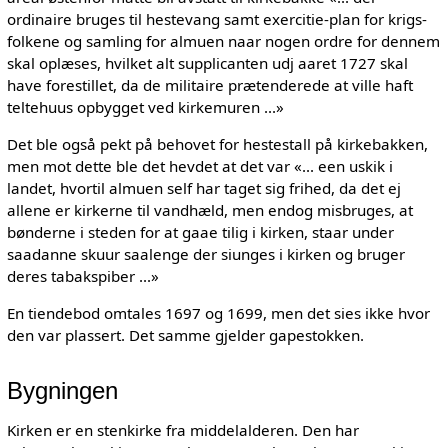
ordinaire bruges til hestevang samt exercitie-plan for krigs-
folkene og samling for almuen naar nogen ordre for dennem
skal oplæses, hvilket alt supplicanten udj aaret 1727 skal
have forestillet, da de militaire prætenderede at ville haft
teltehuus opbygget ved kirkemuren ...»
Det ble også pekt på behovet for hestestall på kirkebakken,
men mot dette ble det hevdet at det var «... een uskik i
landet, hvortil almuen self har taget sig frihed, da det ej
allene er kirkerne til vandhæld, men endog misbruges, at
bønderne i steden for at gaae tilig i kirken, staar under
saadanne skuur saalenge der siunges i kirken og bruger
deres tabakspiber ...»
En tiendebod omtales 1697 og 1699, men det sies ikke hvor
den var plassert. Det samme gjelder gapestokken.
Bygningen
Kirken er en stenkirke fra middelalderen. Den har