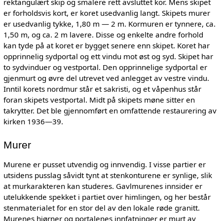
rektangulært skip og smalere rett avsluttet kor. Mens skipet
er forholdsvis kort, er koret usedvanlig langt. Skipets murer
er usedvanlig tykke, 1,80 m — 2 m. Kormuren er tynnere, ca.
1,50 m, og ca. 2 m lavere. Disse og enkelte andre forhold
kan tyde på at koret er bygget senere enn skipet. Koret har
opprinnelig sydportal og ett vindu mot øst og syd. Skipet har
to sydvinduer og vestportal. Den opprinnelige sydportal er
gjenmurt og øvre del utrevet ved anlegget av vestre vindu.
Inntil korets nordmur står et sakristi, og et våpenhus står
foran skipets vestportal. Midt på skipets møne sitter en
takrytter. Det ble gjennomført en omfattende restaurering av
kirken 1936—39.
Murer
Murene er pusset utvendig og innvendig. I visse partier er
utsidens pusslag såvidt tynt at stenkonturene er synlige, slik
at murkarakteren kan studeres. Gavlmurenes innsider er
utelukkende spekket i partiet over himlingen, og her består
stenmaterialet for en stor del av den lokale røde granitt.
Murenes hjørner og portalenes innfatninger er murt av