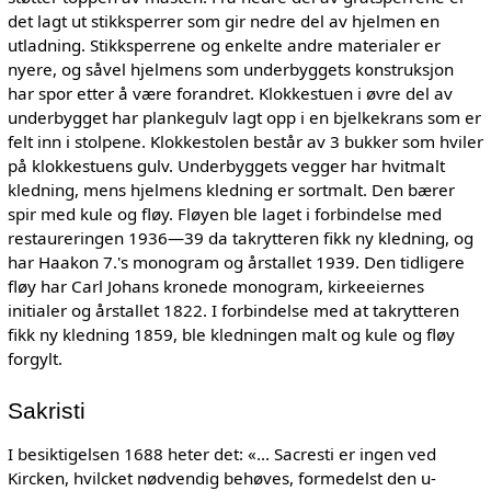
det lagt ut stikksperrer som gir nedre del av hjelmen en
utladning. Stikksperrene og enkelte andre materialer er
nyere, og såvel hjelmens som underbyggets konstruksjon
har spor etter å være forandret. Klokkestuen i øvre del av
underbygget har plankegulv lagt opp i en bjelkekrans som er
felt inn i stolpene. Klokkestolen består av 3 bukker som hviler
på klokkestuens gulv. Underbyggets vegger har hvitmalt
kledning, mens hjelmens kledning er sortmalt. Den bærer
spir med kule og fløy. Fløyen ble laget i forbindelse med
restaureringen 1936—39 da takrytteren fikk ny kledning, og
har Haakon 7.'s monogram og årstallet 1939. Den tidligere
fløy har Carl Johans kronede monogram, kirkeeiernes
initialer og årstallet 1822. I forbindelse med at takrytteren
fikk ny kledning 1859, ble kledningen malt og kule og fløy
forgylt.
Sakristi
I besiktigelsen 1688 heter det: «... Sacresti er ingen ved
Kircken, hvilcket nødvendig behøves, formedelst den u-