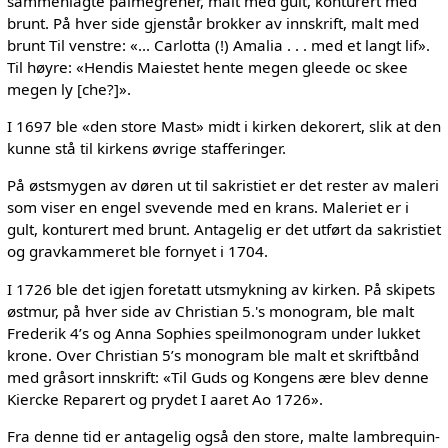
sammenlagte palmegrener, malt med gult, konturert med
brunt. På hver side gjenstår brokker av innskrift, malt med
brunt Til venstre: «... Carlotta (!) Amalia . . . med et langt lif».
Til høyre: «Hendis Maiestet hente megen gleede oc skee
megen ly [che?]».
I 1697 ble «den store Mast» midt i kirken dekorert, slik at den
kunne stå til kirkens øvrige stafferinger.
På østsmygen av døren ut til sakristiet er det rester av maleri
som viser en engel svevende med en krans. Maleriet er i
gult, konturert med brunt. Antagelig er det utført da sakristiet
og gravkammeret ble fornyet i 1704.
I 1726 ble det igjen foretatt utsmykning av kirken. På skipets
østmur, på hver side av Christian 5.'s monogram, ble malt
Frederik 4’s og Anna Sophies speilmonogram under lukket
krone. Over Christian 5’s monogram ble malt et skriftbånd
med gråsort innskrift: «Til Guds og Kongens ære blev denne
Kiercke Reparert og prydet I aaret Ao 1726».
Fra denne tid er antagelig også den store, malte lambrequin-