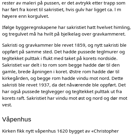
rester av maleri på pussen, er det avtrykk etter trapp som
har ført fra koret til sakristiet, hvis gulv har ligget ca. l m
høyere enn korgulvet.
Ifølge byggeregnskapene har sakristiet hatt hvelvet himling,
og tregulvet må ha hvilt på bjelkelag over gravkammeret.
Sakristi og gravkammer ble revet 1859, og nytt sakristi ble
oppført på samme sted. Det hadde pussede teglmurer og
tegltekket pulttak i flukt med taket på korets nordside.
Sakristiet var delt i to rom som begge hadde dør til den
gamle, brede åpningen i koret. Østre rom hadde dør til
kirkegården, og begge rom hadde vindu mot nord. Dette
sakristi ble revet 1937, da det nåværende ble oppført. Det
har også pussede teglvegger og tegltekket pulttak ut fra
korets raft. Sakristiet har vindu mot øst og nord og dør mot
vest.
Våpenhus
Kirken fikk nytt våpenhus 1620 bygget av «Christopher