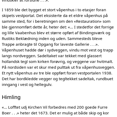
I 1859 ble det bygget et stort våpenhus i to etasjer foran
skipets vestportal. Det eksisterte da et eldre våpenhus på
samme sted, for i beretningen om den «Restauration» som
ble gjennomført dette år, heter det: «... I stedetfor det forrige
og lille Vaabenhus blev et større opført af Bindingsværk og
Rustiks Beklædning inden og uden. Sammesteds bleve
Trappe anbragte til Opgang for laveste Gallerie . . .».
Våpenhuset hadde dør i sydveggen, vindu mot vest og trapp
langs nordveggen. Sadeltaket var tekket med glassert
hollandsk tegl som kirken forøvrig, og veggene var hvitmalt.
På nordsiden var et skur med pulttak ut fra våpenhusveggen.
Et nytt våpenhus av tre ble oppført foran vestportalen 1938.
Det har bordkledde vegger og tegltekket sadeltak, rundbuet
inngang i vest og hellegulv.
Himling
«... Lofftet udj Kirchen Vil forbedres med 200 goede Furre
Boer . . .» heter det 1673. Det er mulig at både skip og kor