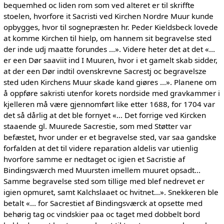
bequemhed oc liden rom som ved alteret er til skriffte
stoelen, hvorfore it Sacristi ved Kirchen Nordre Muur kunde
opbygges, hvor til sognepræsten hr. Peder Kieldsbeck lovede
at komme Kirchen til hielp, om hannem sit begravelse sted
der inde udj maatte forundes ...». Videre heter det at det «...
er een Dør saaviit ind I Muuren, hvor i et gamelt skab sidder,
at der een Dør indtil ovenskrevne Sacrestj oc begravelsze
sted uden Kirchens Muur skade kand giøres ...». Planene om
å oppføre sakristi utenfor korets nordside med gravkammer i
kjelleren må være gjennomført like etter 1688, for 1704 var
det så dårlig at det ble fornyet «... Det forrige ved Kircken
staaende gl. Muurede Sacrestie, som med Støtter var
befæstet, hvor under er et begravelse sted, var saa gandske
forfalden at det til videre reparation aldelis var utienlig
hvorfore samme er nedtaget oc igien et Sacristie af
Bindingsværch med Muursten imellem muuret opsadt...
Samme begravelse sted som tillige med blef nedrevet er
igien opmuret, samt Kalchslaaet oc hvitnet...». Snekkeren ble
betalt «... for Sacrestiet af Bindingsværck at opsette med
behørig tag oc vindskier paa oc taget med dobbelt bord