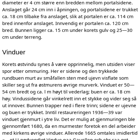
diameter er 4 cm større enn bredden mellom portalsidene.
Anslaget går 24 cm inn i åpningen, og portalsidene er trukket
ca. 18 cm tilbake fra anslaget, slik at portalen er ca. 114 cm
bred innenfor anslaget. Innvendig er portalen ca. 120 cm
bred. Bunnen ligger ca. 15 cm under korets gulv og 25—30
cm under terreng.
Vinduer
Korets østvindu synes å være opprinnelig, men utsiden viser
spor etter ommuring. Her er sidene og den trykkede
rundbuen murt av småfallen sten med ujevn visflate som
skiller seg ut fra østmurens øvrige murverk. Vinduet er 50—
54 cm bredt og ca. l m høyt til vederlag; buen er ca. 18 cm
høy. Vindussidene går vinkelrett inn et stykke og vider seg så
ut innover. Bunnen trapper ned i flere trinn; sidene er ujevne
og buen er trykket. Inntil restaureringen 1936—39 var
vinduet gjenmurt i ytre liv. Det er mulig at gjenmuringen ble
gjennomført 1680, da en murmester foretok en del arbeider
med kirkens øvrige vinduer. Allerede 1665 omtales imidlertid
«... et U-nødvendigt Vindue paa Gauellen och ehr saa got