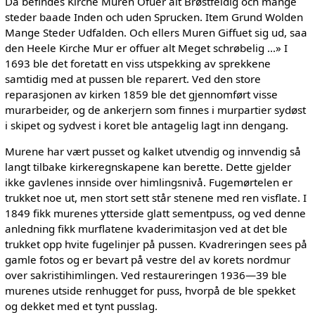
Da befindes Kirche Muren Ofuer alt Brøstfeldig och mange
steder baade Inden och uden Sprucken. Item Grund Wolden
Mange Steder Udfalden. Och ellers Muren Giffuet sig ud, saa
den Heele Kirche Mur er offuer alt Meget schrøbelig ...» I
1693 ble det foretatt en viss utspekking av sprekkene
samtidig med at pussen ble reparert. Ved den store
reparasjonen av kirken 1859 ble det gjennomført visse
murarbeider, og de ankerjern som finnes i murpartier sydøst
i skipet og sydvest i koret ble antagelig lagt inn dengang.
Murene har vært pusset og kalket utvendig og innvendig så
langt tilbake kirkeregnskapene kan berette. Dette gjelder
ikke gavlenes innside over himlingsnivå. Fugemørtelen er
trukket noe ut, men stort sett står stenene med ren visflate. I
1849 fikk murenes ytterside glatt sementpuss, og ved denne
anledning fikk murflatene kvaderimitasjon ved at det ble
trukket opp hvite fugelinjer på pussen. Kvadreringen sees på
gamle fotos og er bevart på vestre del av korets nordmur
over sakristihimlingen. Ved restaureringen 1936—39 ble
murenes utside renhugget for puss, hvorpå de ble spekket
og dekket med et tynt pusslag.