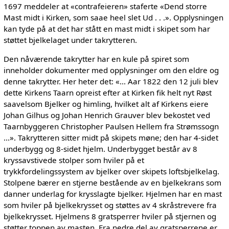
1697 meddeler at «contrafeieren» staferte «Dend storre
Mast midt i Kirken, som saae heel slet Ud . . .». Opplysningen
kan tyde på at det har stått en mast midt i skipet som har
støttet bjelkelaget under takrytteren.
Den nåværende takrytter har en kule på spiret som
inneholder dokumenter med opplysninger om den eldre og
denne takrytter. Her heter det: «... Aar 1822 den 12 juli blev
dette Kirkens Taarn opreist efter at Kirken fik helt nyt Røst
saavelsom Bjelker og himling, hvilket alt af Kirkens eiere
Johan Gilhus og Johan Henrich Grauver blev bekostet ved
Taarnbyggeren Christopher Paulsen Hellem fra Strømssogn
...». Takrytteren sitter midt på skipets møne; den har 4-sidet
underbygg og 8-sidet hjelm. Underbygget består av 8
kryssavstivede stolper som hviler på et
trykkfordelingssystem av bjelker over skipets loftsbjelkelag.
Stolpene bærer en stjerne bestående av en bjelkekrans som
danner underlag for krysslagte bjelker. Hjelmen har en mast
som hviler på bjelkekrysset og støttes av 4 skråstrevere fra
bjelkekrysset. Hjelmens 8 gratsperrer hviler på stjernen og
støtter toppen av masten. Fra nedre del av gratsperrene er