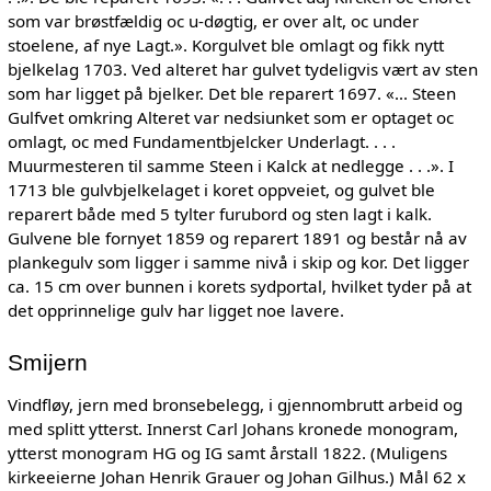
som var brøstfældig oc u-døgtig, er over alt, oc under
stoelene, af nye Lagt.». Korgulvet ble omlagt og fikk nytt
bjelkelag 1703. Ved alteret har gulvet tydeligvis vært av sten
som har ligget på bjelker. Det ble reparert 1697. «... Steen
Gulfvet omkring Alteret var nedsiunket som er optaget oc
omlagt, oc med Fundamentbjelcker Underlagt. . . .
Muurmesteren til samme Steen i Kalck at nedlegge . . .». I
1713 ble gulvbjelkelaget i koret oppveiet, og gulvet ble
reparert både med 5 tylter furubord og sten lagt i kalk.
Gulvene ble fornyet 1859 og reparert 1891 og består nå av
plankegulv som ligger i samme nivå i skip og kor. Det ligger
ca. 15 cm over bunnen i korets sydportal, hvilket tyder på at
det opprinnelige gulv har ligget noe lavere.
Smijern
Vindfløy, jern med bronsebelegg, i gjennombrutt arbeid og
med splitt ytterst. Innerst Carl Johans kronede monogram,
ytterst monogram HG og IG samt årstall 1822. (Muligens
kirkeeierne Johan Henrik Grauer og Johan Gilhus.) Mål 62 x