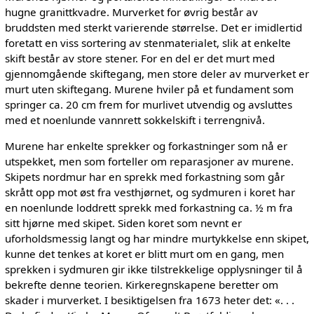
hugne granittkvadre. Murverket for øvrig består av
bruddsten med sterkt varierende størrelse. Det er imidlertid
foretatt en viss sortering av stenmaterialet, slik at enkelte
skift består av store stener. For en del er det murt med
gjennomgående skiftegang, men store deler av murverket er
murt uten skiftegang. Murene hviler på et fundament som
springer ca. 20 cm frem for murlivet utvendig og avsluttes
med et noenlunde vannrett sokkelskift i terrengnivå.
Murene har enkelte sprekker og forkastninger som nå er
utspekket, men som forteller om reparasjoner av murene.
Skipets nordmur har en sprekk med forkastning som går
skrått opp mot øst fra vesthjørnet, og sydmuren i koret har
en noenlunde loddrett sprekk med forkastning ca. ½ m fra
sitt hjørne med skipet. Siden koret som nevnt er
uforholdsmessig langt og har mindre murtykkelse enn skipet,
kunne det tenkes at koret er blitt murt om en gang, men
sprekken i sydmuren gir ikke tilstrekkelige opplysninger til å
bekrefte denne teorien. Kirkeregnskapene beretter om
skader i murverket. I besiktigelsen fra 1673 heter det: «. . .