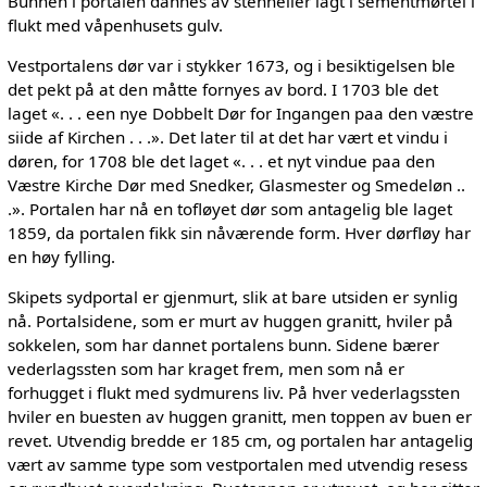
Bunnen i portalen dannes av stenheller lagt i sementmørtel i
flukt med våpenhusets gulv.
Vestportalens dør var i stykker 1673, og i besiktigelsen ble
det pekt på at den måtte fornyes av bord. I 1703 ble det
laget «. . . een nye Dobbelt Dør for Ingangen paa den væstre
siide af Kirchen . . .». Det later til at det har vært et vindu i
døren, for 1708 ble det laget «. . . et nyt vindue paa den
Væstre Kirche Dør med Snedker, Glasmester og Smedeløn ..
.». Portalen har nå en tofløyet dør som antagelig ble laget
1859, da portalen fikk sin nåværende form. Hver dørfløy har
en høy fylling.
Skipets sydportal er gjenmurt, slik at bare utsiden er synlig
nå. Portalsidene, som er murt av huggen granitt, hviler på
sokkelen, som har dannet portalens bunn. Sidene bærer
vederlagssten som har kraget frem, men som nå er
forhugget i flukt med sydmurens liv. På hver vederlagssten
hviler en buesten av huggen granitt, men toppen av buen er
revet. Utvendig bredde er 185 cm, og portalen har antagelig
vært av samme type som vestportalen med utvendig resess