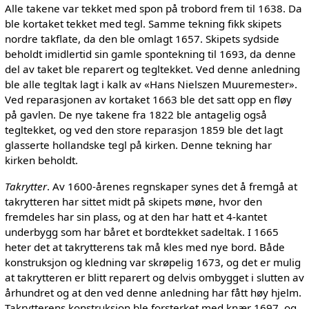
Alle takene var tekket med spon på trobord frem til 1638. Da
ble kortaket tekket med tegl. Samme tekning fikk skipets
nordre takflate, da den ble omlagt 1657. Skipets sydside
beholdt imidlertid sin gamle spontekning til 1693, da denne
del av taket ble reparert og tegltekket. Ved denne anledning
ble alle tegltak lagt i kalk av «Hans Nielszen Muuremester».
Ved reparasjonen av kortaket 1663 ble det satt opp en fløy
på gavlen. De nye takene fra 1822 ble antagelig også
tegltekket, og ved den store reparasjon 1859 ble det lagt
glasserte hollandske tegl på kirken. Denne tekning har
kirken beholdt.
Takrytter
. Av 1600-årenes regnskaper synes det å fremgå at
takrytteren har sittet midt på skipets møne, hvor den
fremdeles har sin plass, og at den har hatt et 4-kantet
underbygg som har båret et bordtekket sadeltak. I 1665
heter det at takrytterens tak må kles med nye bord. Både
konstruksjon og kledning var skrøpelig 1673, og det er mulig
at takrytteren er blitt reparert og delvis ombygget i slutten av
århundret og at den ved denne anledning har fått høy hjelm.
Takrytterens konstruksjon ble forsterket med knær 1697, og