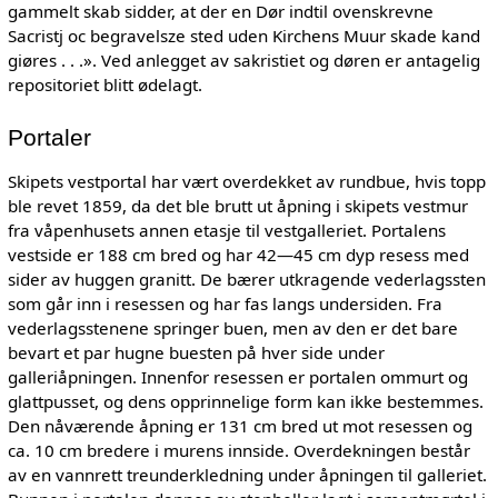
gammelt skab sidder, at der en Dør indtil ovenskrevne
Sacristj oc begravelsze sted uden Kirchens Muur skade kand
giøres . . .». Ved anlegget av sakristiet og døren er antagelig
repositoriet blitt ødelagt.
Portaler
Skipets vestportal har vært overdekket av rundbue, hvis topp
ble revet 1859, da det ble brutt ut åpning i skipets vestmur
fra våpenhusets annen etasje til vestgalleriet. Portalens
vestside er 188 cm bred og har 42—45 cm dyp resess med
sider av huggen granitt. De bærer utkragende vederlagssten
som går inn i resessen og har fas langs undersiden. Fra
vederlagsstenene springer buen, men av den er det bare
bevart et par hugne buesten på hver side under
galleriåpningen. Innenfor resessen er portalen ommurt og
glattpusset, og dens opprinnelige form kan ikke bestemmes.
Den nåværende åpning er 131 cm bred ut mot resessen og
ca. 10 cm bredere i murens innside. Overdekningen består
av en vannrett treunderkledning under åpningen til galleriet.