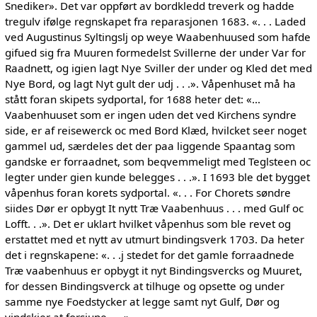
Snediker». Det var oppført av bordkledd treverk og hadde
tregulv ifølge regnskapet fra reparasjonen 1683. «. . . Laded
ved Augustinus Syltingslj op weye Waabenhuused som hafde
gifued sig fra Muuren formedelst Svillerne der under Var for
Raadnett, og igien lagt Nye Sviller der under og Kled det med
Nye Bord, og lagt Nyt gult der udj . . .». Våpenhuset må ha
stått foran skipets sydportal, for 1688 heter det: «...
Vaabenhuuset som er ingen uden det ved Kirchens syndre
side, er af reisewerck oc med Bord Klæd, hvilcket seer noget
gammel ud, særdeles det der paa liggende Spaantag som
gandske er forraadnet, som beqvemmeligt med Teglsteen oc
legter under gien kunde belegges . . .». I 1693 ble det bygget
våpenhus foran korets sydportal. «. . . For Chorets søndre
siides Dør er opbygt It nytt Træ Vaabenhuus . . . med Gulf oc
Lofft. . .». Det er uklart hvilket våpenhus som ble revet og
erstattet med et nytt av utmurt bindingsverk 1703. Da heter
det i regnskapene: «. . .j stedet for det gamle forraadnede
Træ vaabenhuus er opbygt it nyt Bindingsvercks og Muuret,
for dessen Bindingsverck at tilhuge og opsette og under
samme nye Foedstycker at legge samt nyt Gulf, Dør og
vindskier at forsiune . . .».