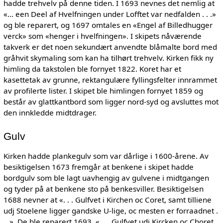
hadde trehvelv på denne tiden. I 1693 nevnes det nemlig at
«... een Deel af Hvelfningen under Lofftet var nedfalden . . .»
og ble reparert, og 1697 omtales en «Engel af Billedhugger
verck» som «henger i hvelfningen». I skipets nåværende
takverk er det noen sekundært anvendte blåmalte bord med
gråhvit skymaling som kan ha tilhørt trehvelv. Kirken fikk ny
himling da takstolen ble fornyet 1822. Koret har et
kasettetak av grunne, rektangulære fyllingsfelter innrammet
av profilerte lister. I skipet ble himlingen fornyet 1859 og
består av glattkantbord som ligger nord-syd og avsluttes mot
den innkledde midtdrager.
Gulv
Kirken hadde plankegulv som var dårlige i 1600-årene. Av
besiktigelsen 1673 fremgår at benkene i skipet hadde
bordgulv som ble lagt uavhengig av gulvene i midtgangen
og tyder på at benkene sto på benkesviller. Besiktigelsen
1688 nevner at «. . . Gulfvet i Kirchen oc Coret, samt tilliene
udj Stoelene ligger gandske U-lige, oc mesten er forraadnet .
. .». De ble reparert 1693. «. . . Gulfvet udj Kircken oc Choret