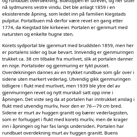
og rundbuet overdekning. Buetoppen er utrevet, og her sitter
nå sydmurens vestre vindu. Det ble anlagt 1859 i en
eksisterende åpning, som ledet inn på familien Kiegstads
pulpitur. Portalbuen må derfor være revet en gang etter
1774, da Kiegstad ble kirkeeier. Portalen er gjenmurt med
natursten og enkelte hugne sten.
Korets sydportal ble gjenmurt med bruddsten 1859, men her
er portalens sider og bue bevart. Innvendig er gjenmuringen
trukket ca. 38 cm tilbake fra murlivet, slik at portalen danner
en nisje. Portalsider og gjenmuring er tykt pusset.
Overdekningen dannes av en trykket rundbue som går over i
sidene uten markert vederlag. Utvendig gikk gjenmuringen
tidligere i flukt med murlivet, men 1939 ble ytre del av
gjenmuringen revet og nytt murskall satt opp inne i
åpningen. Det viste seg da at portalen har inntrukket anslag i
flukt med utvendig murliv, hvor den er 76—79 cm bred.
Sidene er murt av huggen granitt og bærer vederlagssten,
som er forhugget i flukt med korets murliv, men de krager
inn i åpningen og har fas langs undersiden. Portalen har
rundbuet overdekning murt av huggen granitt. Buens