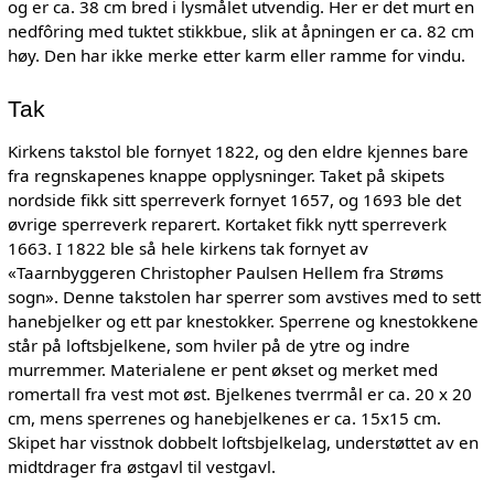
og er ca. 38 cm bred i lysmålet utvendig. Her er det murt en
nedfôring med tuktet stikkbue, slik at åpningen er ca. 82 cm
høy. Den har ikke merke etter karm eller ramme for vindu.
Tak
Kirkens takstol ble fornyet 1822, og den eldre kjennes bare
fra regnskapenes knappe opplysninger. Taket på skipets
nordside fikk sitt sperreverk fornyet 1657, og 1693 ble det
øvrige sperreverk reparert. Kortaket fikk nytt sperreverk
1663. I 1822 ble så hele kirkens tak fornyet av
«Taarnbyggeren Christopher Paulsen Hellem fra Strøms
sogn». Denne takstolen har sperrer som avstives med to sett
hanebjelker og ett par knestokker. Sperrene og knestokkene
står på loftsbjelkene, som hviler på de ytre og indre
murremmer. Materialene er pent økset og merket med
romertall fra vest mot øst. Bjelkenes tverrmål er ca. 20 x 20
cm, mens sperrenes og hanebjelkenes er ca. 15x15 cm.
Skipet har visstnok dobbelt loftsbjelkelag, understøttet av en
midtdrager fra østgavl til vestgavl.