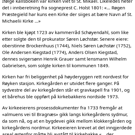
Ifølge kallsboken var kirken viet til St. Mikael. Likeledes heter
det i innberetning fra sogneprest C. Holst 1801: «... Røgen
Præstegield har kuns een Kirke der siiges at bære Navn af St.
Michaelii Kirke ...»
Kirken ble kjøpt 1723 av kammerråd Schøyendahl, som like
etter solgte den til prokurator Søren Løchstør. Senere eiere:
oberstinne Brockenhuus (1744), Niels Søren Løchstør (1752),
Ole Andersen Kiegstad (1774), Anders Olsen Kiegstad,
dennes svigersønn Henrik Grauer samt lensmann Wilhelm
Gabrielsen, som solgte kirken til kommunen 1849.
Kirken har fri beliggenhet på høyderyggen rett nordvest for
Røyken stasjon. Kirkegården er utvidet flere ganger. På
sydvestre del av kirkegården står et gravkapell fra 1901, og
et bårehus ble oppført på kirkebakkens nordside 1973.
Av kirkeeierens prosessdokumenter fra 1733 fremgår at
«almuens vei til Bragnæs» gikk langs kirkegårdens sydmur,
da som nå, og at en bygdevei gikk mellom klokkergården og
kirkegårdens nordmur. Kirkeeieren krevet at det inngjerdede
areal østenfor måtte bli avstått til kirkebakke «... der