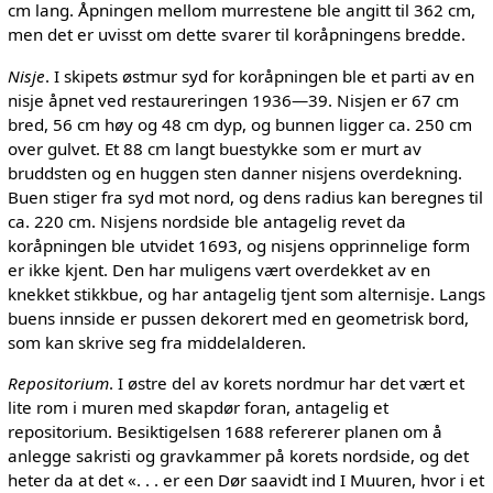
cm lang. Åpningen mellom murrestene ble angitt til 362 cm,
men det er uvisst om dette svarer til koråpningens bredde.
Nisje
. I skipets østmur syd for koråpningen ble et parti av en
nisje åpnet ved restaureringen 1936—39. Nisjen er 67 cm
bred, 56 cm høy og 48 cm dyp, og bunnen ligger ca. 250 cm
over gulvet. Et 88 cm langt buestykke som er murt av
bruddsten og en huggen sten danner nisjens overdekning.
Buen stiger fra syd mot nord, og dens radius kan beregnes til
ca. 220 cm. Nisjens nordside ble antagelig revet da
koråpningen ble utvidet 1693, og nisjens opprinnelige form
er ikke kjent. Den har muligens vært overdekket av en
knekket stikkbue, og har antagelig tjent som alternisje. Langs
buens innside er pussen dekorert med en geometrisk bord,
som kan skrive seg fra middelalderen.
Repositorium
. I østre del av korets nordmur har det vært et
lite rom i muren med skapdør foran, antagelig et
repositorium. Besiktigelsen 1688 refererer planen om å
anlegge sakristi og gravkammer på korets nordside, og det
heter da at det «. . . er een Dør saavidt ind I Muuren, hvor i et