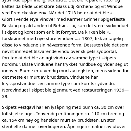
kaltes da både «det store Glass udj Kirchen» og «it Windue
ved Predickestoelen». Når det 1713 heter at det ble «. . .
Giort Tvende Nye Vindver med Karmer Grinner Spigerfæste
Beslaug og ald anden til Behør . . .», kan det være sydvinduet
i skipet og koret som er blitt fornyet. Da kirken ble «...
forskiønnet med nye store Vinduer ...» 1807, fikk antagelig
disse to vinduene sin nåværende form. Dessuten ble det som
nevnt innredet tilsvarende vindu over skipets sydportal,
foruten at det ble anlagt vindu av samme type i skipets
nordmur. Disse vinduene har trykket rundbue og vider seg ut
innover. Buene er utvendig murt av teglsten, mens sidene for
det meste er murt av bruddsten. Vinduene har
krysspostvinduer av samme type som korets sydvindu.
Nordvinduet i skipet ble gjenmurt ved restaureringen 1936—
39.
Skipets vestgavl har en lysåpning med bunn ca. 30 cm over
loftsbjelkelaget. Innvendig er åpningen ca. 110 cm bred og
ca. 154 cm høy og har sider murt av bruddsten. En stor
stenhelle danner overliggeren. Åpningen smalner av utover