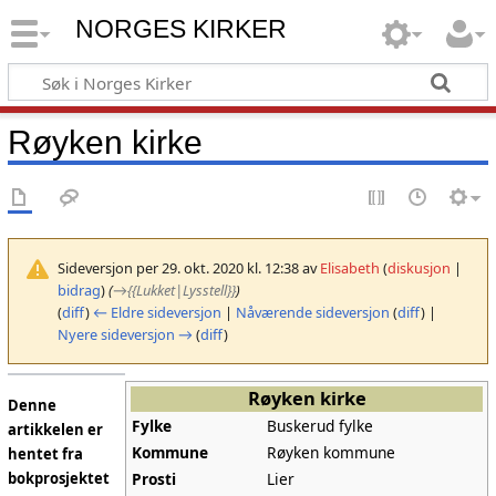
NORGES KIRKER
Røyken kirke
Sideversjon per 29. okt. 2020 kl. 12:38 av
Elisabeth
(
diskusjon
|
bidrag
)
(
→
{{Lukket|Lysstell}}
)
(
diff
)
← Eldre sideversjon
|
Nåværende sideversjon
(
diff
) |
Nyere sideversjon →
(
diff
)
Røyken kirke
Denne
Fylke
Buskerud fylke
artikkelen er
Kommune
Røyken kommune
hentet fra
Prosti
Lier
bokprosjektet