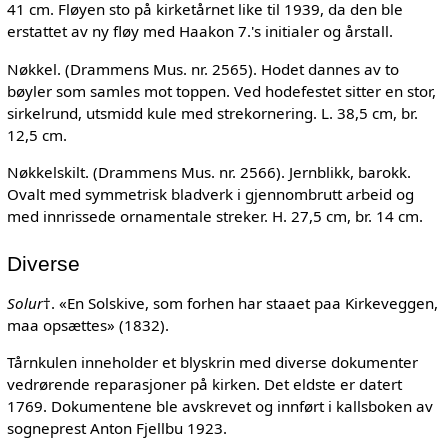
41 cm. Fløyen sto på kirketårnet like til 1939, da den ble
erstattet av ny fløy med Haakon 7.'s initialer og årstall.
Nøkkel. (Drammens Mus. nr. 2565). Hodet dannes av to
bøyler som samles mot toppen. Ved hodefestet sitter en stor,
sirkelrund, utsmidd kule med strekornering. L. 38,5 cm, br.
12,5 cm.
Nøkkelskilt. (Drammens Mus. nr. 2566). Jernblikk, barokk.
Ovalt med symmetrisk bladverk i gjennombrutt arbeid og
med innrissede ornamentale streker. H. 27,5 cm, br. 14 cm.
Diverse
Solur
†. «En Solskive, som forhen har staaet paa Kirkeveggen,
maa opsættes» (1832).
Tårnkulen inneholder et blyskrin med diverse dokumenter
vedrørende reparasjoner på kirken. Det eldste er datert
1769. Dokumentene ble avskrevet og innført i kallsboken av
sogneprest Anton Fjellbu 1923.