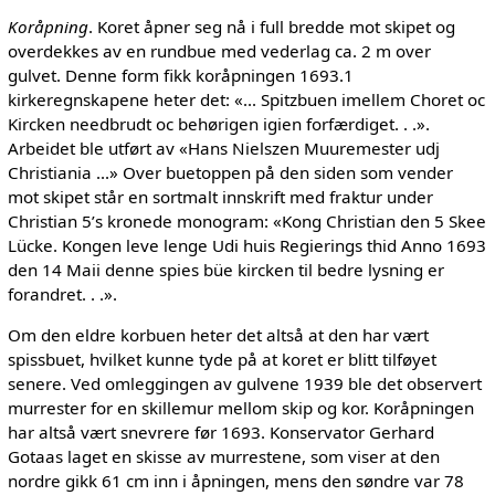
Koråpning
. Koret åpner seg nå i full bredde mot skipet og
overdekkes av en rundbue med vederlag ca. 2 m over
gulvet. Denne form fikk koråpningen 1693.1
kirkeregnskapene heter det: «... Spitzbuen imellem Choret oc
Kircken needbrudt oc behørigen igien forfærdiget. . .».
Arbeidet ble utført av «Hans Nielszen Muuremester udj
Christiania ...» Over buetoppen på den siden som vender
mot skipet står en sortmalt innskrift med fraktur under
Christian 5’s kronede monogram: «Kong Christian den 5 Skee
Lücke. Kongen leve lenge Udi huis Regierings thid Anno 1693
den 14 Maii denne spies büe kircken til bedre lysning er
forandret. . .».
Om den eldre korbuen heter det altså at den har vært
spissbuet, hvilket kunne tyde på at koret er blitt tilføyet
senere. Ved omleggingen av gulvene 1939 ble det observert
murrester for en skillemur mellom skip og kor. Koråpningen
har altså vært snevrere før 1693. Konservator Gerhard
Gotaas laget en skisse av murrestene, som viser at den
nordre gikk 61 cm inn i åpningen, mens den søndre var 78