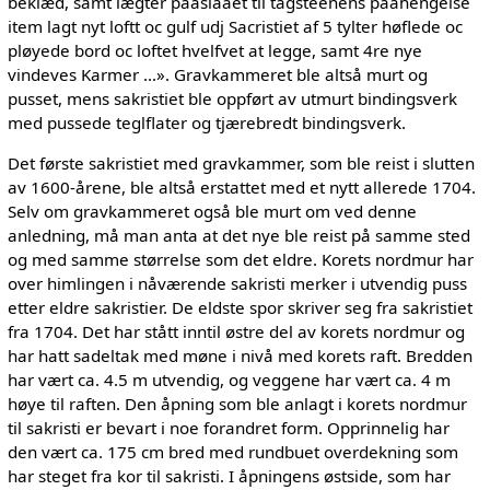
beklæd, samt lægter paaslaaet til tagsteenens paahengelse
item lagt nyt loftt oc gulf udj Sacristiet af 5 tylter høflede oc
pløyede bord oc loftet hvelfvet at legge, samt 4re nye
vindeves Karmer ...». Gravkammeret ble altså murt og
pusset, mens sakristiet ble oppført av utmurt bindingsverk
med pussede teglflater og tjærebredt bindingsverk.
Det første sakristiet med gravkammer, som ble reist i slutten
av 1600-årene, ble altså erstattet med et nytt allerede 1704.
Selv om gravkammeret også ble murt om ved denne
anledning, må man anta at det nye ble reist på samme sted
og med samme størrelse som det eldre. Korets nordmur har
over himlingen i nåværende sakristi merker i utvendig puss
etter eldre sakristier. De eldste spor skriver seg fra sakristiet
fra 1704. Det har stått inntil østre del av korets nordmur og
har hatt sadeltak med møne i nivå med korets raft. Bredden
har vært ca. 4.5 m utvendig, og veggene har vært ca. 4 m
høye til raften. Den åpning som ble anlagt i korets nordmur
til sakristi er bevart i noe forandret form. Opprinnelig har
den vært ca. 175 cm bred med rundbuet overdekning som
har steget fra kor til sakristi. I åpningens østside, som har