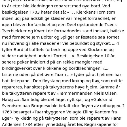
to år etter ble kledningen reparert med nye bord. Ved
besiktigelsen 1703 heter det så: «. . . Kierckens Torn som
inden udj paa adskillige stæder var meget forraadnet, er
igien bleven forfærdiget og een Deel opstandende Træer,
Tverbielcker og Knær i de forraadnedes stæd indsadt, hvilcke
med fornødne Jern Bolter og Spiiger er fæstede saa Tornet
nu indvendig i alle maader er vel bebundet og styrket. ... 4
tylter Bord til Lofftets forbedring oppe ved Klockerne og
viidere nøttighed unden i Tornet. . .». Besiktigelsen 10 år
senere peker imidlertid på en rekke mangler med
bindingsverket over klokkene og bordkledningen. «...
Listerne uden på det øvre Taarn ...» tyder på at hjelmen har
hatt listepanel. Den fløystang med knapp og fløy, som måtte
repareres, har sittet på takrytterens høye hjelm. Samme år
ble takrytteren reparert av «Tømmermanden Niels Olsen
Haug ...». Samtidig ble det laget nytt spir, og «Guldsmid
Svendsen paa Bragnes» ble betalt «for fløyen av udhugge». I
1769 besørget «Taarnbyggeren Velagte Elling Rantom fra
Eger» ny kledning på takrytteren, som ble reparert av Hans
Andersen 1784 etter lynnedslag året før. Regnskapene for