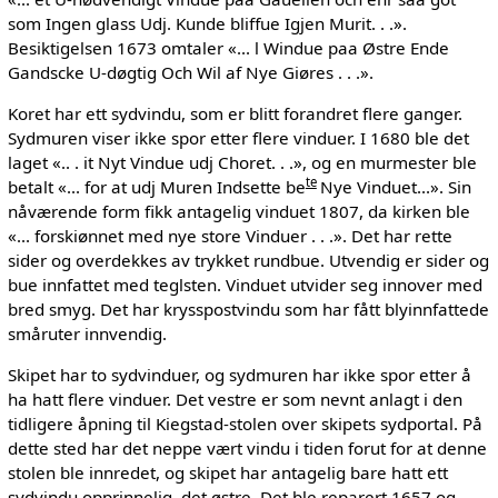
som Ingen glass Udj. Kunde bliffue Igjen Murit. . .».
Besiktigelsen 1673 omtaler «... l Windue paa Østre Ende
Gandscke U-døgtig Och Wil af Nye Giøres . . .».
Koret har ett sydvindu, som er blitt forandret flere ganger.
Sydmuren viser ikke spor etter flere vinduer. I 1680 ble det
laget «.. . it Nyt Vindue udj Choret. . .», og en murmester ble
te
betalt «... for at udj Muren Indsette be
Nye Vinduet...». Sin
nåværende form fikk antagelig vinduet 1807, da kirken ble
«... forskiønnet med nye store Vinduer . . .». Det har rette
sider og overdekkes av trykket rundbue. Utvendig er sider og
bue innfattet med teglsten. Vinduet utvider seg innover med
bred smyg. Det har krysspostvindu som har fått blyinnfattede
småruter innvendig.
Skipet har to sydvinduer, og sydmuren har ikke spor etter å
ha hatt flere vinduer. Det vestre er som nevnt anlagt i den
tidligere åpning til Kiegstad-stolen over skipets sydportal. På
dette sted har det neppe vært vindu i tiden forut for at denne
stolen ble innredet, og skipet har antagelig bare hatt ett
sydvindu opprinnelig, det østre. Det ble reparert 1657 og