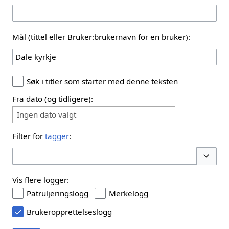
Mål (tittel eller Bruker:brukernavn for en bruker):
Søk i titler som starter med denne teksten
Fra dato (og tidligere):
Ingen dato valgt
Filter for
tagger
:
Vis/skju
Vis flere logger:
Patruljeringslogg
Merkelogg
Brukeropprettelseslogg