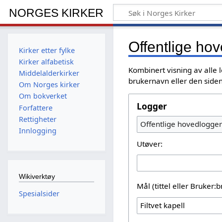
NORGES KIRKER
Offentlige ho
Kirker etter fylke
Kirker alfabetisk
Kombinert visning av alle 
Middelalderkirker
brukernavn eller den siden
Om Norges kirker
Om bokverket
Logger
Forfattere
Rettigheter
Offentlige hovedlogger
Innlogging
Utøver:
Wikiverktøy
Mål (tittel eller Bruker:
Spesialsider