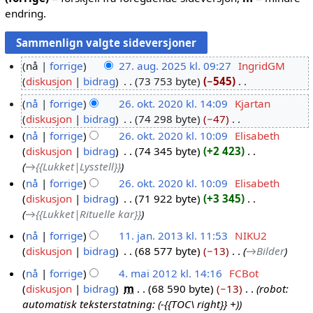
endring.
nå
forrige
27. aug. 2025 kl. 09:27
IngridGM
diskusjon
bidrag
73 753 byte
−545
2
I
7
nå
forrige
26. okt. 2020 kl. 14:09
Kjartan
n
.
diskusjon
bidrag
74 298 byte
−47
2
g
a
I
nå
forrige
26. okt. 2020 kl. 10:09
Elisabeth
6
e
u
n
diskusjon
bidrag
74 345 byte
+2 423
.
n
g
g
→
{{Lukket|Lysstell}}
o
r
.
e
nå
forrige
26. okt. 2020 kl. 10:09
Elisabeth
k
e
2
n
diskusjon
bidrag
71 922 byte
+3 345
t
d
r
0
→
{{Lukket|Rituelle kar}}
.
i
e
2
2
g
nå
forrige
11. jan. 2013 kl. 11:53
NIKU2
d
5
0
e
diskusjon
bidrag
68 577 byte
−13
→
Bilder
1
i
2
r
1
g
nå
forrige
4. mai 2012 kl. 14:16
FCBot
i
0
.
e
diskusjon
bidrag
m
68 590 byte
−13
robot:
4
n
j
r
automatisk teksterstatning: (-{{TOC\ right}} +)
.
g