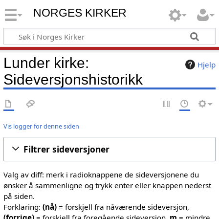
NORGES KIRKER
Lunder kirke:
Hjelp
Sideversjonshistorikk
Vis logger for denne siden
Filtrer sideversjoner
Valg av diff: merk i radioknappene de sideversjonene du
ønsker å sammenligne og trykk enter eller knappen nederst
på siden.
Forklaring:
(nå)
= forskjell fra nåværende sideversjon,
(forrige)
= forskjell fra foregående sideversjon,
m
= mindre