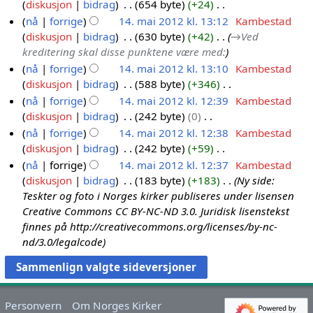
e
n
i
diskusjon
bidrag
654 byte
+24
a
k
o
s
n
i
e
n
g
n
I
r
nå
forrige
14. mai 2012 kl. 13:12
Kambestad
l
r
f
g
g
d
r
e
g
n
i
diskusjon
bidrag
630 byte
+42
→
Ved
a
k
o
s
e
i
e
n
g
n
kreditering skal disse punktene være med:
r
l
r
f
r
g
d
r
e
g
i
nå
forrige
14. mai 2012 kl. 13:10
Kambestad
a
k
o
i
e
i
e
n
n
diskusjon
bidrag
588 byte
+346
r
l
r
n
r
g
d
r
g
I
i
nå
forrige
14. mai 2012 kl. 12:39
Kambestad
a
k
g
i
e
i
e
n
n
diskusjon
bidrag
242 byte
0
r
l
s
n
r
g
d
g
g
I
i
nå
forrige
14. mai 2012 kl. 12:38
Kambestad
a
f
g
i
e
i
e
n
n
diskusjon
bidrag
242 byte
+59
r
o
s
n
r
g
n
g
g
I
i
nå
forrige
14. mai 2012 kl. 12:37
Kambestad
r
f
g
i
e
r
e
n
n
diskusjon
bidrag
183 byte
+183
Ny side:
k
o
s
n
r
e
n
g
g
Teskter og foto i Norges kirker publiseres under lisensen
l
r
f
g
i
d
r
e
Creative Commons CC BY-NC-ND 3.0. Juridisk lisenstekst
a
k
o
s
n
i
e
n
finnes på http://creativecommons.org/licenses/by-nc-
r
l
r
f
g
g
d
r
nd/3.0/legalcode
i
a
k
o
s
e
i
e
n
r
l
r
f
r
g
d
g
i
a
k
o
i
e
i
n
r
l
r
n
r
g
Personvern
Om Norges Kirker
g
i
a
k