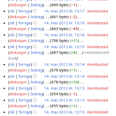
d
r
l
r
g
f
g
e
n
i
diskusjon
bidrag
660 byte
−1
i
a
e
i
e
a
k
o
s
n
g
n
I
n
nå
forrige
14. mai 2012 kl. 13:17
Kambestad
i
r
g
d
r
l
r
f
r
e
g
n
g
diskusjon
bidrag
661 byte
−2
i
2
e
i
i
a
k
o
e
n
g
I
s
n
nå
forrige
14. mai 2012 kl. 13:16
Kambestad
0
r
g
n
r
l
r
d
r
e
n
f
g
diskusjon
bidrag
663 byte
−45
i
1
e
g
i
a
k
i
e
n
g
o
I
s
n
nå
forrige
14. mai 2012 kl. 13:16
Kambestad
2
r
n
r
l
g
d
r
e
r
n
f
g
diskusjon
bidrag
708 byte
+21
i
g
i
a
e
i
e
n
k
g
o
I
s
n
nå
forrige
14. mai 2012 kl. 13:15
Kambestad
n
r
r
g
d
r
l
e
r
n
f
g
diskusjon
bidrag
687 byte
+8
→
Kommersiell
g
i
i
e
i
e
a
n
k
g
o
s
bruk
n
n
r
g
d
r
r
l
e
r
f
nå
forrige
14. mai 2012 kl. 13:14
Kambestad
g
g
i
e
i
i
e
a
n
k
o
diskusjon
bidrag
679 byte
+1
s
n
r
g
n
d
r
r
l
r
I
nå
forrige
14. mai 2012 kl. 13:14
Kambestad
f
g
i
e
g
i
i
e
a
k
n
diskusjon
bidrag
678 byte
+24
o
s
n
r
g
n
d
r
l
g
I
nå
forrige
14. mai 2012 kl. 13:13
Kambestad
r
f
g
i
e
g
i
i
a
e
n
diskusjon
bidrag
654 byte
−1
k
o
s
n
r
g
n
r
n
g
I
nå
forrige
14. mai 2012 kl. 13:13
Kambestad
l
r
f
g
i
e
g
i
r
e
n
diskusjon
bidrag
655 byte
+1
a
k
o
s
n
r
n
e
n
g
I
r
nå
forrige
14. mai 2012 kl. 13:13
Kambestad
l
r
f
g
i
g
d
r