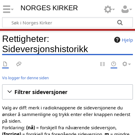
NORGES KIRKER
Rettigheter:
Hjelp
Sideversjonshistorikk
Vis logger for denne siden
Filtrer sideversjoner
Valg av diff: merk i radioknappene de sideversjonene du
ønsker å sammenligne og trykk enter eller knappen nederst
på siden.
Forklaring:
(nå)
= forskjell fra nåværende sideversjon,
(forrige)
= forskjell fra foregående sideversjon,
m
= mindre