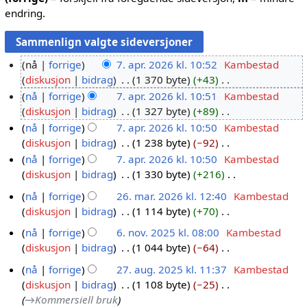
endring.
nå
forrige
7. apr. 2026 kl. 10:52
Kambestad
diskusjon
bidrag
1 370 byte
+43
7
I
nå
forrige
7. apr. 2026 kl. 10:51
Kambestad
.
n
diskusjon
bidrag
1 327 byte
+89
a
g
I
nå
forrige
7. apr. 2026 kl. 10:50
Kambestad
p
e
n
diskusjon
bidrag
1 238 byte
−92
r
n
g
I
nå
forrige
7. apr. 2026 kl. 10:50
Kambestad
.
r
e
n
diskusjon
bidrag
1 330 byte
+216
2
e
n
g
I
0
nå
forrige
26. mar. 2026 kl. 12:40
Kambestad
d
r
e
n
2
diskusjon
bidrag
1 114 byte
+70
2
i
e
n
g
6
I
6
g
d
r
nå
forrige
6. nov. 2025 kl. 08:00
Kambestad
e
n
.
e
i
e
diskusjon
bidrag
1 044 byte
−64
6
n
g
m
r
g
I
d
r
.
nå
forrige
27. aug. 2025 kl. 11:37
Kambestad
e
i
a
e
n
i
e
n
diskusjon
bidrag
1 108 byte
−25
2
n
n
r
r
g
g
d
o
→
Kommersiell bruk
r
7
g
i