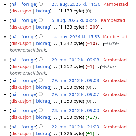
.
e
e
i
v
e
nå
forrige
27. aug. 2025 kl. 11:36
Kambestad
.
s
n
2
n
r
g
.
d
diskusjon
bidrag
1 133 byte
0
a
f
g
r
i
0
e
2
I
i
u
o
s
e
nå
forrige
5. aug. 2025 kl. 08:48
Kambestad
n
2
r
0
n
g
g
r
f
d
diskusjon
bidrag
1 133 byte
−209
g
5
i
6
2
g
e
.
k
o
I
i
s
.
n
nå
forrige
14. nov. 2024 kl. 15:33
Kambestad
5
e
r
l
2
r
n
g
f
g
a
diskusjon
bidrag
1 342 byte
−10
→
Ikke-
1
n
i
a
0
k
g
e
o
s
u
kommersiell bruk
r
4
n
r
l
2
e
r
r
f
g
e
g
.
i
nå
forrige
29. mai 2012 kl. 09:08
Kambestad
a
n
i
5
k
o
.
d
s
n
n
diskusjon
bidrag
1 352 byte
−1
→
Ikke-
r
2
r
n
l
r
2
i
f
o
g
kommersiell bruk
i
e
9
g
a
k
0
g
o
v
n
d
nå
forrige
29. mai 2012 kl. 09:08
Kambestad
s
r
.
l
2
e
r
.
g
i
diskusjon
bidrag
1 353 byte
0
f
i
m
a
5
r
k
2
I
g
o
n
nå
forrige
29. mai 2012 kl. 09:07
Kambestad
r
a
i
l
0
n
e
r
g
diskusjon
bidrag
1 353 byte
0
i
i
n
a
2
g
r
k
I
n
2
nå
forrige
23. mai 2012 kl. 09:00
Kambestad
g
r
e
i
4
l
n
g
0
diskusjon
bidrag
1 353 byte
+27
s
i
2
n
n
a
g
1
I
f
n
3
r
nå
forrige
22. mai 2012 kl. 21:29
Kambestad
g
r
e
2
n
o
g
.
e
diskusjon
bidrag
1 326 byte
+1
s
i
2
n