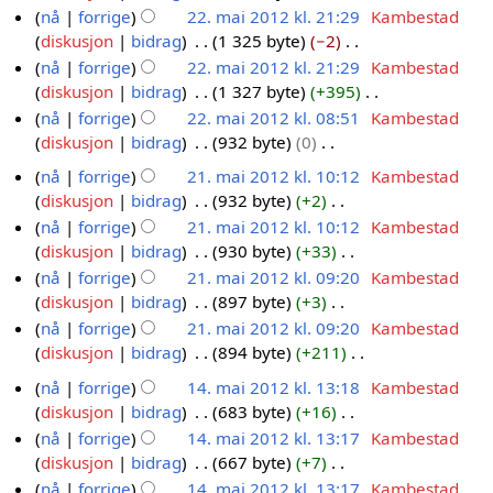
g
r
m
I
d
f
n
r
nå
forrige
22. mai 2012 kl. 21:29
Kambestad
2
e
k
a
n
i
o
g
e
diskusjon
bidrag
1 325 byte
−2
.
n
l
i
g
g
r
I
d
nå
forrige
22. mai 2012 kl. 21:29
Kambestad
m
r
a
2
e
e
k
n
i
diskusjon
bidrag
1 327 byte
+395
a
e
r
0
n
r
l
g
g
I
nå
forrige
22. mai 2012 kl. 08:51
Kambestad
i
d
i
r
i
1
a
e
e
n
diskusjon
bidrag
932 byte
0
2
i
n
e
n
r
2
n
r
g
I
0
g
g
nå
forrige
21. mai 2012 kl. 10:12
Kambestad
d
g
i
r
i
e
n
1
e
diskusjon
bidrag
932 byte
+2
2
i
s
n
e
n
n
g
2
r
I
nå
forrige
21. mai 2012 kl. 10:12
Kambestad
1
g
f
g
d
g
r
e
i
n
diskusjon
bidrag
930 byte
+33
.
e
o
i
s
e
n
n
g
I
nå
forrige
21. mai 2012 kl. 09:20
Kambestad
m
r
r
g
f
d
r
g
e
n
diskusjon
bidrag
897 byte
+3
i
a
k
e
o
i
e
s
n
g
I
n
nå
forrige
21. mai 2012 kl. 09:20
Kambestad
l
i
r
r
g
d
f
r
e
n
g
diskusjon
bidrag
894 byte
+211
a
i
2
k
e
i
o
e
n
g
I
s
r
n
l
0
r
g
nå
forrige
14. mai 2012 kl. 13:18
Kambestad
r
d
r
e
n
f
i
g
a
i
1
e
diskusjon
bidrag
683 byte
+16
1
k
i
e
n
g
o
n
s
r
n
2
r
I
nå
forrige
14. mai 2012 kl. 13:17
Kambestad
l
4
g
d
r
e
r
g
f
i
g
i
n
diskusjon
bidrag
667 byte
+7
a
.
e
i
e
n
k
o
n
s
n
g
I
r
nå
forrige
14. mai 2012 kl. 13:17
Kambestad
m
r
g