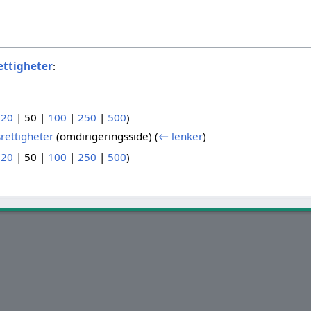
ettigheter
:
(
20
|
50
|
100
|
250
|
500
)
rettigheter
(omdirigeringsside)
(
← lenker
)
(
20
|
50
|
100
|
250
|
500
)