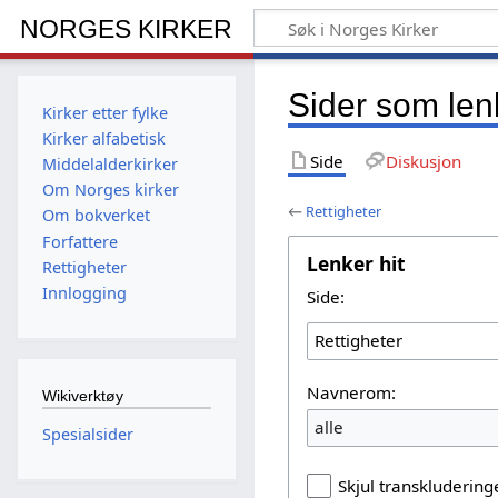
NORGES KIRKER
Sider som lenk
Kirker etter fylke
Kirker alfabetisk
Side
Diskusjon
Middelalderkirker
Om Norges kirker
←
Rettigheter
Om bokverket
Forfattere
Lenker hit
Rettigheter
Innlogging
Side:
Navnerom:
Wikiverktøy
alle
Spesialsider
Skjul transkludering