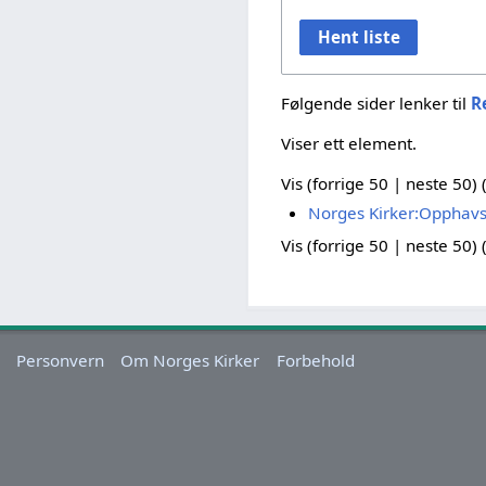
Hent liste
Følgende sider lenker til
R
Viser ett element.
Vis (
forrige 50
|
neste 50
) 
Norges Kirker:Opphavs
Vis (
forrige 50
|
neste 50
) 
Personvern
Om Norges Kirker
Forbehold