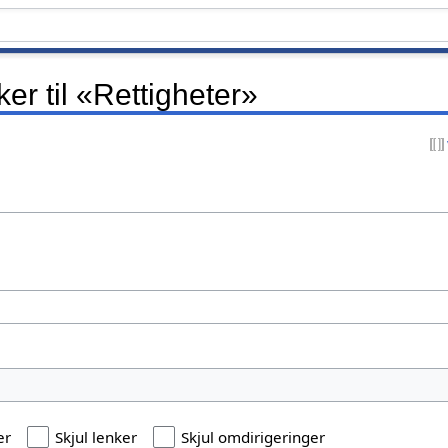
er til «Rettigheter»
er
Skjul lenker
Skjul omdirigeringer