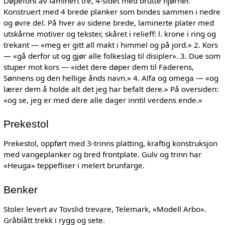
Døpefont av laminert tre, 4-sidet med brutte hjørner.
Konstruert med 4 brede planker som bindes sammen i nedre
og øvre del. På hver av sidene brede, laminerte plater med
utskårne motiver og tekster, skåret i relieff: l. krone i ring og
trekant — «meg er gitt all makt i himmel og på jord.» 2. Kors
— «gå derfor ut og gjør alle folkeslag til disipler». 3. Due som
stuper mot kors — «idet dere døper dem til Faderens,
Sønnens og den hellige ånds navn.» 4. Alfa og omega — «og
lærer dem å holde alt det jeg har befalt dere.» På oversiden:
«og se, jeg er med dere alle dager inntil verdens ende.»
Prekestol
Prekestol, oppført med 3-trinns platting, kraftig konstruksjon
med vangeplanker og bred frontplate. Gulv og trinn har
«Heuga» teppefliser i melert brunfarge.
Benker
Stoler levert av Tovslid trevare, Telemark, «Modell Arbo».
Gråblått trekk i rygg og sete.