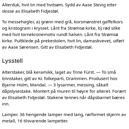
Alterduk, hvit lin med hvitsøm. Sydd av Aase Stevig etter
skisse av Elisabeth Fidjestøl.
To messehagler, a) grønn med grå, korsmønstret gaffelkors
og kristogram i krysset. Lånt fra Strømsø kirke, b) rød silke
med hvit tornekronemotiv rundt halsen. Lånt fra Strømsø
kirke. Pultklede på prekestolen, hvit lin, damaskvevet, utført
av Aase Sørensen. Gitt av Elisabeth Fidjestøl.
Lysstell
Alterstaker, blå keramikk, laget av Trine Fürst. — To små
tinnstaker, gitt av Kr. folkeparti, Drammen. Produsert hos
Bjarne Holm, Mandal. — 3 lysarmer, messing, såkalt
dåpslysestake. Montert på muren til høyre for alteret. Forært
av Elisabeth Fidjestøl. Stakene tennes når dåpsbarnet bæres
inn.
Lamper. 36 hengende lamper med lang, rørformet skjerm av
metall, 16 tilsvarende lampetter.