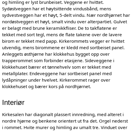
og himling er lyst brunbeiset. Veggene er hvittet.
Sydøstveggen har et høytsittende vindusbånd, mens
sydvestveggen har et høyt, 5-delt vindu. Nær nordhjørnet har
nordøstveggen et høyt, smalt vindu over alterpartiet. Gulvet
er belagt med brune keramikkfliser. De to takflatene er
tekket med sort tegl, mens de flate takene over de lavere
birom er tekket med papp. Kirkerommets vegger er hvittet
utvendig, mens birommene er kledd med sortbeiset panel.
Anleggets østhjørne har klokkehus bygget opp over
trapperommet som forbinder etasjene. Sideveggene i
klokkehuset bærer et tønnehvelv som er tekket med
metallplater. Endeveggene har sortbeiset panel med
lydåpninger under hvelvet. Kirkerommet rager over
klokkehuset og bærer kors på nordhjørnet.
Interiør
Kirkesalen har diagonalt plassert innredning, med alteret i
nordre hjørne og benkene orientert ut fra det. Orgel nederst
i rommet. Hvite murer og himling av umalt tre. Vinduet over