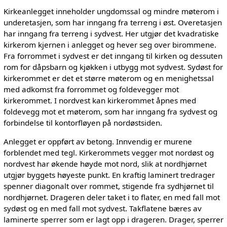
Kirkeanlegget inneholder ungdomssal og mindre møterom i
underetasjen, som har inngang fra terreng i øst. Overetasjen
har inngang fra terreng i sydvest. Her utgjør det kvadratiske
kirkerom kjernen i anlegget og hever seg over birommene.
Fra forrommet i sydvest er det inngang til kirken og dessuten
rom for dåpsbarn og kjøkken i utbygg mot sydvest. Sydøst for
kirkerommet er det et større møterom og en menighetssal
med adkomst fra forrommet og foldevegger mot
kirkerommet. I nordvest kan kirkerommet åpnes med
foldevegg mot et møterom, som har inngang fra sydvest og
forbindelse til kontorfløyen på nordøstsiden.
Anlegget er oppført av betong. Innvendig er murene
forblendet med tegl. Kirkerommets vegger mot nordøst og
nordvest har økende høyde mot nord, slik at nordhjørnet
utgjør byggets høyeste punkt. En kraftig laminert tredrager
spenner diagonalt over rommet, stigende fra sydhjørnet til
nordhjørnet. Drageren deler taket i to flater, en med fall mot
sydøst og en med fall mot sydvest. Takflatene bæres av
laminerte sperrer som er lagt opp i drageren. Drager, sperrer