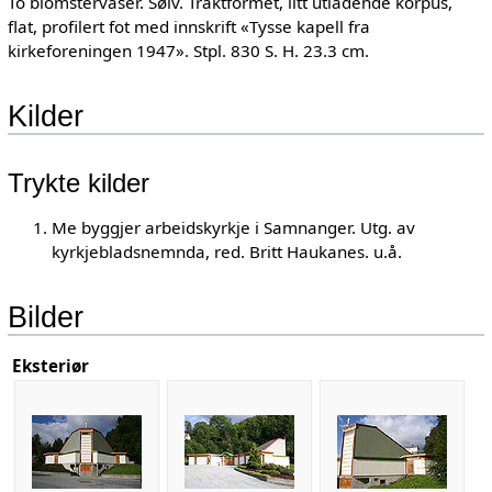
To blomstervaser. Sølv. Traktformet, litt utladende korpus,
flat, profilert fot med innskrift «Tysse kapell fra
kirkeforeningen 1947». Stpl. 830 S. H. 23.3 cm.
Kilder
Trykte kilder
Me byggjer arbeidskyrkje i Samnanger. Utg. av
kyrkjebladsnemnda, red. Britt Haukanes. u.å.
Bilder
Eksteriør