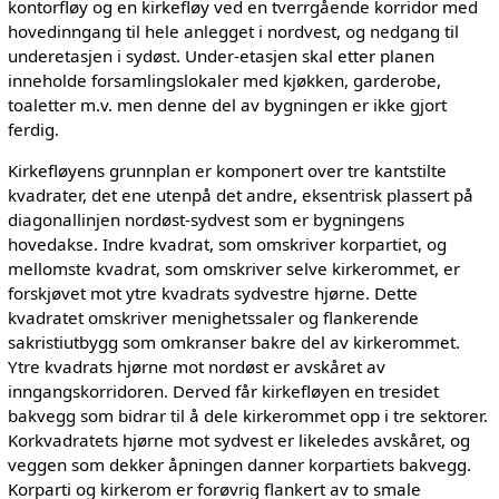
kontorfløy og en kirkefløy ved en tverrgående korridor med
hovedinngang til hele anlegget i nordvest, og nedgang til
underetasjen i sydøst. Under-etasjen skal etter planen
inneholde forsamlingslokaler med kjøkken, garderobe,
toaletter m.v. men denne del av bygningen er ikke gjort
ferdig.
Kirkefløyens grunnplan er komponert over tre kantstilte
kvadrater, det ene utenpå det andre, eksentrisk plassert på
diagonallinjen nordøst-sydvest som er bygningens
hovedakse. Indre kvadrat, som omskriver korpartiet, og
mellomste kvadrat, som omskriver selve kirkerommet, er
forskjøvet mot ytre kvadrats sydvestre hjørne. Dette
kvadratet omskriver menighetssaler og flankerende
sakristiutbygg som omkranser bakre del av kirkerommet.
Ytre kvadrats hjørne mot nordøst er avskåret av
inngangskorridoren. Derved får kirkefløyen en tresidet
bakvegg som bidrar til å dele kirkerommet opp i tre sektorer.
Korkvadratets hjørne mot sydvest er likeledes avskåret, og
veggen som dekker åpningen danner korpartiets bakvegg.
Korparti og kirkerom er forøvrig flankert av to smale