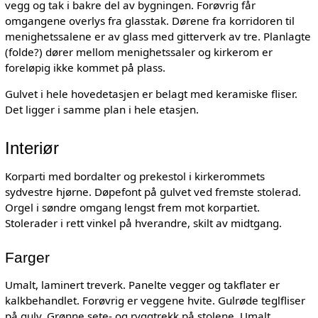
vegg og tak i bakre del av bygningen. Forøvrig får
omgangene overlys fra glasstak. Dørene fra korridoren til
menighetssalene er av glass med gitterverk av tre. Planlagte
(folde?) dører mellom menighetssaler og kirkerom er
foreløpig ikke kommet på plass.
Gulvet i hele hovedetasjen er belagt med keramiske fliser.
Det ligger i samme plan i hele etasjen.
Interiør
Korparti med bordalter og prekestol i kirkerommets
sydvestre hjørne. Døpefont på gulvet ved fremste stolerad.
Orgel i søndre omgang lengst frem mot korpartiet.
Stolerader i rett vinkel på hverandre, skilt av midtgang.
Farger
Umalt, laminert treverk. Panelte vegger og takflater er
kalkbehandlet. Forøvrig er veggene hvite. Gulrøde teglfliser
på gulv. Grønne sete- og ryggtrekk på stolene. Umalt