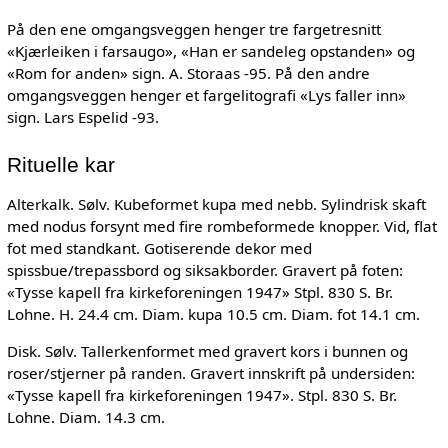
På den ene omgangsveggen henger tre fargetresnitt
«Kjærleiken i farsaugo», «Han er sandeleg opstanden» og
«Rom for anden» sign. A. Storaas -95. På den andre
omgangsveggen henger et fargelitografi «Lys faller inn»
sign. Lars Espelid -93.
Rituelle kar
Alterkalk. Sølv. Kubeformet kupa med nebb. Sylindrisk skaft
med nodus forsynt med fire rombeformede knopper. Vid, flat
fot med standkant. Gotiserende dekor med
spissbue/trepassbord og siksakborder. Gravert på foten:
«Tysse kapell fra kirkeforeningen 1947» Stpl. 830 S. Br.
Lohne. H. 24.4 cm. Diam. kupa 10.5 cm. Diam. fot 14.1 cm.
Disk. Sølv. Tallerkenformet med gravert kors i bunnen og
roser/stjerner på randen. Gravert innskrift på undersiden:
«Tysse kapell fra kirkeforeningen 1947». Stpl. 830 S. Br.
Lohne. Diam. 14.3 cm.