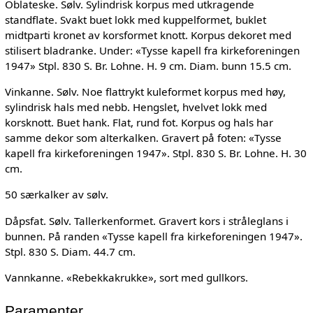
Oblateske. Sølv. Sylindrisk korpus med utkragende
standflate. Svakt buet lokk med kuppelformet, buklet
midtparti kronet av korsformet knott. Korpus dekoret med
stilisert bladranke. Under: «Tysse kapell fra kirkeforeningen
1947» Stpl. 830 S. Br. Lohne. H. 9 cm. Diam. bunn 15.5 cm.
Vinkanne. Sølv. Noe flattrykt kuleformet korpus med høy,
sylindrisk hals med nebb. Hengslet, hvelvet lokk med
korsknott. Buet hank. Flat, rund fot. Korpus og hals har
samme dekor som alterkalken. Gravert på foten: «Tysse
kapell fra kirkeforeningen 1947». Stpl. 830 S. Br. Lohne. H. 30
cm.
50 særkalker av sølv.
Dåpsfat. Sølv. Tallerkenformet. Gravert kors i stråleglans i
bunnen. På randen «Tysse kapell fra kirkeforeningen 1947».
Stpl. 830 S. Diam. 44.7 cm.
Vannkanne. «Rebekkakrukke», sort med gullkors.
Paramenter