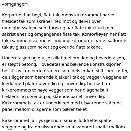
«omganger».
Korpartiet har høyt, flatt tak, mens kirkerommet har et
tresidet tak som skråner ned mot og delvis over
menighetssalene som forøvrig har flate tak i flukt med
sakristienes og omgangenes flate tak. Kontorfløyen har flatt
tak i samme nivå, mens inngangskorridoren har et salformet
tak av glass som hever seg over de flate takene.
Underetasjen og etasjeskillet mellom den og hovedetasjen,
er støpt i betong. Hovedetasjens bærende konstruksjoner
består av laminerte dragere som dels er kantstilt som støtter,
dels ligger som bærende bjelker i tak og vegger. Veggene er
kledd med plater utvendig og innvendig, bortsett fra
kirkerommets to høye vegger som har diagonalstilt
trekledning utvendig og stående panel innvendig.
Kirkerommets tak er underkledd med tilsvarende stående
panel mellom dragerne som bærer taket.
Kirkerommet får lys gjennom smale, loddrette spalter i
veggene og fra en tilsvarende smal vannrett spalte mellom