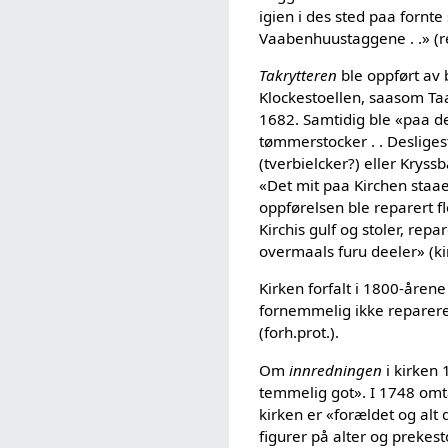
igien i des sted paa fornte
Vaabenhuustaggene . .» (re
Takrytteren
ble oppført av 
Klockestoellen, saasom Taa
1682. Samtidig ble «paa de
tømmerstocker . . Desliges
(tverbielcker?) eller Kryss
«Det mit paa Kirchen staae
oppførelsen ble reparert f
Kirchis gulf og stoler, rep
overmaals furu deeler» (kir
Kirken forfalt i 1800-åren
fornemmelig ikke reparere
(forh.prot.).
Om
innredningen
i kirken 
temmelig got». I 1748 omta
kirken er «forældet og alt 
figurer på alter og prekest