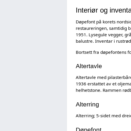
Interiør og invent
Døpefont på korets nordsid
restaureringen, samtidig bl
1951. Lysegule vegger, grå
balustre. Inventar i rustr
Bortsett fra døpefontens fo
Altertavle
Altertavle med pilasterbåre
1936 erstattet av et oljema
helhetstone. Rammen rødb
Alterring
Alterring; 5-sidet med drei
Døpefont