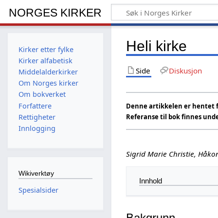
NORGES KIRKER
Heli kirke
Kirker etter fylke
Kirker alfabetisk
Side
Diskusjon
Middelalderkirker
Om Norges kirker
Om bokverket
Forfattere
Denne artikkelen er hentet f
Rettigheter
Referanse til bok finnes und
Innlogging
Sigrid Marie Christie, Håkon
Wikiverktøy
Innhold
Spesialsider
Bakgrunn