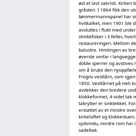
øst et lavt sakristi. Kirk
gråsten. I 1864 fikk den u
tømmermannspanel har sma
hvitkalket, men 1901 ble d
avsluttes i flukt med unde
strekkfisker i 3 felter, hv
restaureringen. Mellom de 
balustre. Himlingen av br
øverste omfar i langveggen
doble sperrer og avstives
om å bruke den nyoppførte 
Frogns vesttårn, som igjen
1850. Vesttårnet på Heli ki
avdekker den bredere unde
klokkeformet, 4-sidet tak 
takrytter er sinktekket. F
erstattet av et mindre over
kirkeloftet og klokkestuen.
sydvindu, nordre rom har i
sadeltak.