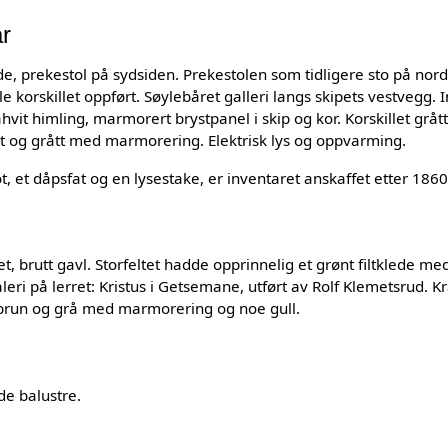
ar
e, prekestol på sydsiden. Prekestolen som tidligere sto på nord
e korskillet oppført. Søylebåret galleri langs skipets vestvegg. I
hvit himling, marmorert brystpanel i skip og kor. Korskillet gr
ødt og grått med marmorering. Elektrisk lys og oppvarming.
t, et dåpsfat og en lysestake, er inventaret anskaffet etter 1860
t, brutt gavl. Storfeltet hadde opprinnelig et grønt filtklede med
leri på lerret: Kristus i Getsemane, utført av Rolf Klemetsrud. K
run og grå med marmorering og noe gull.
de balustre.