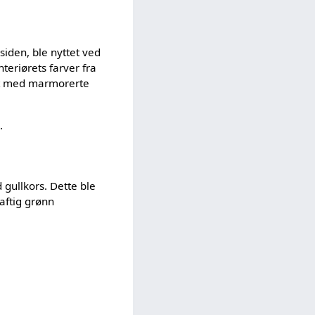
siden, ble nyttet ved
nteriørets farver fra
ått med marmorerte
.
 gullkors. Dette ble
raftig grønn