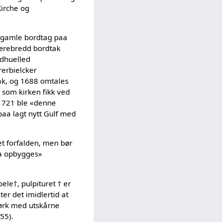
Kirche og
et gamle bordtag paa
tjærebredd bordtak
udhuelled
rerbielcker
tak, og 1688 omtales
 som kirken fikk ved
g 1721 ble «denne
rpaa lagt nytt Gulf med
et forfalden, men bør
aa opbygges»
ele†, pulpituret † er
er det imidlertid at
 mørk med utskårne
55).