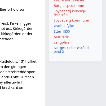
Vestre Borgesyssel
Borg bispedømme
 Eierforhold som
Spydeberg kirkelige
fellesråd
Spydeberg kommune
eist. Kirken ligger
Østfold fylke
mot øst. Kirkegården
Etter 1850
r kirkegården er det
Mur/stein
estsiden.
Langplan
Norges kirker Østfold
bind 2
itfeldt, s. 15) hvilket
om den gir ingen
 med tjærebredde spon
Tuende Lofft i Kirchen
y altertavle †,
ed bred kant om