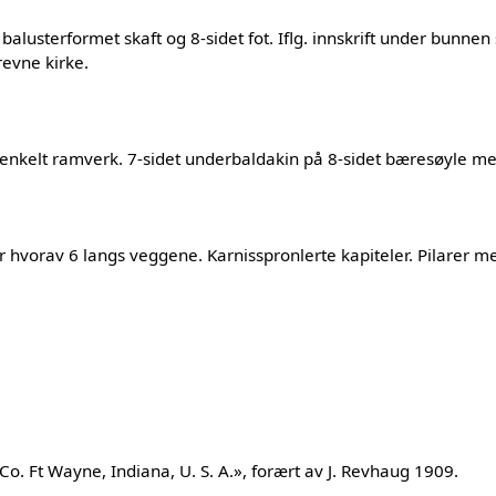
alusterformet skaft og 8-sidet fot. Iflg. innskrift under bunne
revne kirke.
 i enkelt ramverk. 7-sidet underbaldakin på 8-sidet bæresøyle med
r hvorav 6 langs veggene. Karnisspronlerte kapiteler. Pilarer me
.
. Ft Wayne, Indiana, U. S. A.», forært av J. Revhaug 1909.