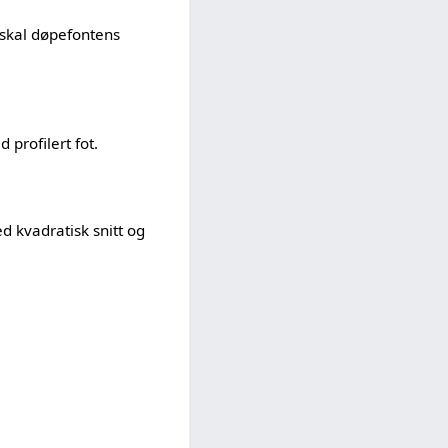
n skal døpefontens
 profilert fot.
d kvadratisk snitt og