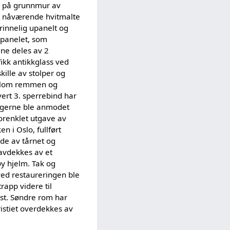
år på grunnmur av
Det nåværende hvitmalte
innelig upanelt og
tpanelet, som
ene deles av 2
fikk antikkglass ved
kille av stolper og
mellom remmen og
ert 3. sperrebind har
yggerne ble anmodet
forenklet utgave av
n i Oslo, fullført
ide av tårnet og
avdekkes av et
øy hjelm. Tak og
ved restaureringen ble
rapp videre til
 øst. Søndre rom har
istiet overdekkes av