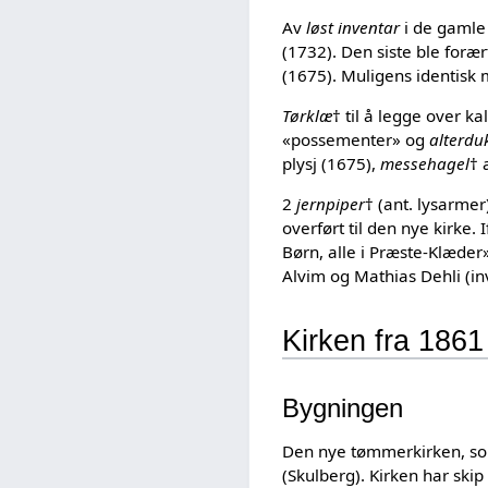
Av
løst inventar
i de gamle 
(1732). Den siste ble foræ
(1675). Muligens identisk m
Tørklæ
† til å legge over k
«possementer» og
alterdu
plysj (1675),
messehagel
† 
2
jernpiper
† (ant. lysarmer
overført til den nye kirke. 
Børn, alle i Præste-Klæder»
Alvim og Mathias Dehli (in
Kirken fra 1861
Bygningen
Den nye tømmerkirken, som
(Skulberg). Kirken har ski