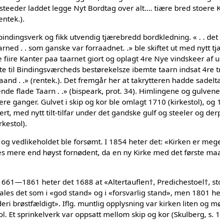
 steeder laddet legge Nyt Bordtag over alt.... tiære bred stoere 
ntek.).
bindingsverk og fikk utvendig tjærebredd bordkledning. « . . d
rned . . som ganske var forraadnet. .» ble skiftet ut med nytt 
 fiire Kanter paa taarnet giort og oplagt 4re Nye vindskeer af 
te til Bindingsværcheds bestørekelsze ibemte taarn indsat 4re t
baand . .» (rentek.). Det fremgår her at takrytteren hadde sadel
nde flade Taarn . .» (bispeark, prot. 34). Himlingene og gulvene
lere ganger. Gulvet i skip og kor ble omlagt 1710 (kirkestol), o
arert, med nytt tilt-tilfar under det gandske gulf og steeler og de
kestol).
e og vedlikeholdet ble forsømt. I 1854 heter det: «Kirken er meg
s mere end høyst fornødent, da en ny Kirke med det første m
1661—1861 heter det 1688 at «Altertauflen†, Predichestoel†, sto
les det som i «god stand» og i «forsvarlig stand», men 1801 het
deri brøstfældigt». Iflg. muntlig opplysning var kirken liten og
ol. Et sprinkelverk var oppsatt mellom skip og kor (Skulberg, s. 1