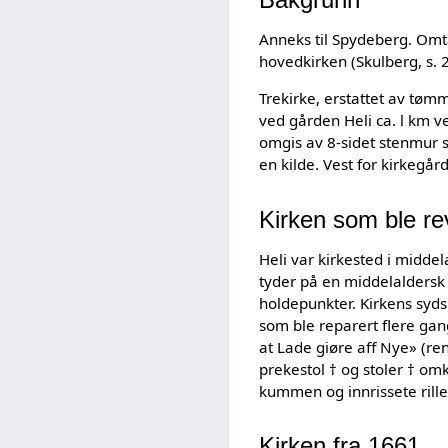
Anneks til Spydeberg. Omta
hovedkirken (Skulberg, s. 2
Trekirke, erstattet av tøm
ved gården Heli ca. l km 
omgis av 8-sidet stenmur s
en kilde. Vest for kirkegå
Kirken som ble re
Heli var kirkested i midde
tyder på en middelaldersk 
holdepunkter. Kirkens syd
som ble reparert flere gang
at Lade giøre aff Nye» (ren
prekestol † og stoler † om
kummen og innrissete rille
Kirken fra 1661