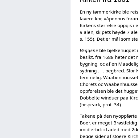
En ny tømmerkirke ble rei
lavere kor, våpenhus foran
Kirkens størrelse oppgis i
9 alen, skipets høyde 7 ale
s. 155). Det er mål som s
Veggene
ble bjelkehugget i
besikt. fra 1688 heter de
bygning, oc af en Maadeli
sydning . . . begbred. St
temmelig. Waabenhuussets
Chorets oc Waabenhuussets 
oppførelsen ble det hugget
Dobbelte winduer paa Kirch
(bispeark, prot. 34).
Takene på den nyoppførte k
Boer, er meget Brøstfeldig 
imidlertid: «Laded med 2
begge sider af stoere Kir