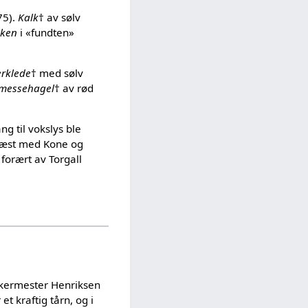
75).
Kalk
† av sølv
kken
i «fundten»
erklede
† med sølv
messehagel
† av rød
ng til vokslys ble
Præst med Kone og
 forært av Torgall
kkermester Henriksen
t kraftig tårn, og i