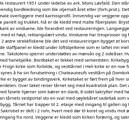
en ble restaurert 1951 under ledelse av ark. Mons Løvfald. Den st
tvendig bordkledning som ble oljemalt året etter (forh.prot.). 
le overliggere med karnissprofil. Innvendig var veggene oppr
e panelt og trukket. Nå er de kledd med malte fiberplater. Brys
rkant av vinduene, ble forandret ved restaureringen. Langvegg
ert med et høyt, rektangulært vindu. Vinduene har tresprosser og 
2 østre strekkfiskene ble det ved restaureringen bygget et kors
ede staffpanel er kledd under loftsbjelkene som er laftet inn 
e. Takstolens sperrer understøttes av mønsås og 2 sideåser. Hv
 med hanebjelke. Bordtaket er tekket med sementsten. Kirkeb
Frogn kirke som forbilde, og vesttårnet i Heli kirke er en noe 
 synes å ha sin forutsetning i Chateauneufs vesttårn på Domkirke
rke er bygget av bindingsverk. Kirketaket er ført frem på hver s
rdelen. Over taket reiser tårnet seg med kvadratisk plan. Det 
med fasete hjørner som bærer en slank, 8-sidet takrytter med h
oran tårnets vestportal sto en sval med søylebåret sadeltak som 
bygg. Tårnet har trapper til 2. etasje med inngang til galleri og t
 Sakristiet er delt i 2 rom, hvert med dør til koret og vindu mot
nngang fra nord. Veggene er kledd som kirken forøvrig, og sakr