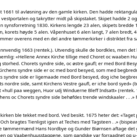
st 1661 til avløsning av den gamle kirken. Den hadde rektangul
 vestportalen og takrytter midt på skipstaket. Skipet hadde 2 og
 en synsforretning 1830. Kirkens lengde 23 alen, skipets bredde 
n, korets høyde 5 alen. Våpenhuset 6 alen langt, 7 alen bredt, 4
temmer overens med en del andre tømmerkirker i distriktet fra 
nnvendig 1663 (rentek.). Utvendig skulle de bordkles, men det bl
t nemlig: «Hellene Annex Kirche tillige med Choret oc waaben H
g storhed. Chorets syndre side, oc østre gaufl; er med Bord Be
or Kirchens syndre side er oc med bord besyed, som med begbre
 syndre side er ligemaade med Bord besyed, dog iche begbred
nordre side, samt Kirchens Vestre gaufl, er iche bord syed» (bi
 «hull paa weggen, Huor udj Winduerne Bleff Indsatt» (rentek. 
ens oc Chorets syndre side behøfdes trende windskaaler . . .»
irken ble tekket med bord. Ved besikt. 1675 heter det: «Taget
Och bragtes Tienligst igien at Teches med Tagsteen . .» (bispear
de tømmermænd Hans Nordbye og Gunder Biørnsen aftage det 
chen og Vaabenhuusstaggene, som gandske var forraadnet og u-t