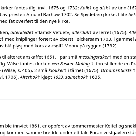
kirker fantes iflg. invl. 1675 og 1732:
Kalk
† og
disk
† av tinn (16
rt av presten Amund Barhow 1702. Se Spydeberg kirke, l lite
be
ed fat overført til den nye kirke.
alken,
alterklede
† «flamsk Vefuet»,
alterduk
† av lerret (1675).
Alt
k
† med kniplinger forært av oberst Følckersam 1703. l gammel
av blå plysj med kors av «sølff-Moor» på ryggen (1732).
) til alteret anskaffet 1651. l par små
messingstaker
† med en sta
Iflg. Wilse fantes i kirken
«en Fusker-Maling
†, forestillende en 
 (Wilse, s. 405). 2 små
klokker
† i tårnet (1675).
Ornamentkiste
†
vl. 1706).
Alterbok
† kjøpt
1633, salmebok
† 1635.
 ble innviet 1861, er oppført av tømmermester Keitel og sne
p og kor med samme bredde under ett tak. Foran vestgavlen står e