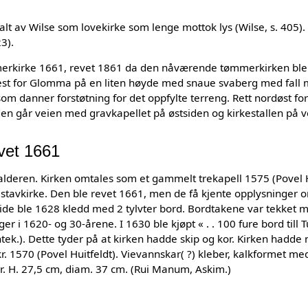
lt av Wilse som lovekirke som lenge mottok lys (Wilse, s. 405).
3).
merkirke 1661, revet 1861 da den nåværende tømmerkirken ble r
vest for Glomma på en liten høyde med snaue svaberg med fall 
om danner forstøtning for det oppfylte terreng. Rett nordøst fo
rden går veien med gravkapellet på østsiden og kirkestallen på v
vet 1661
lalderen. Kirken omtales som et gammelt trekapell 1575 (Povel Hu
stavkirke. Den ble revet 1661, men de få kjente opplysninger 
side ble 1628 kledd med 2 tylvter bord. Bordtakene var tekket
er i 1620- og 30-årene. I 1630 ble kjøpt « . . 100 fure bord till 
tek.). Dette tyder på at kirken hadde skip og kor. Kirken hadde n
kr. 1570 (Povel Huitfeldt). Vievannskar( ?) kleber, kalkformet m
r. H. 27,5 cm, diam. 37 cm. (Rui Manum, Askim.)