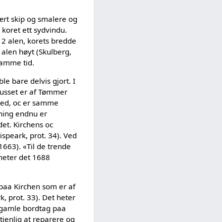
ært skip og smalere og
 koret ett sydvindu.
12 alen, korets bredde
 alen høyt (Skulberg,
samme tid.
e bare delvis gjort. I
uusset er af Tømmer
syed, oc er samme
dning endnu er
et. Kirchens oc
speark, prot. 34). Ved
1663). «Til de trende
 heter det 1688
 paa Kirchen som er af
k, prot. 33). Det heter
gamle bordtag paa
ienlig at reparere og