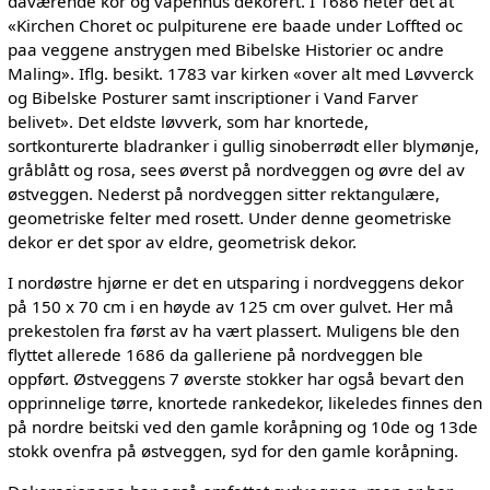
daværende kor og våpenhus dekorert. I 1686 heter det at
«Kirchen Choret oc pulpiturene ere baade under Loffted oc
paa veggene anstrygen med Bibelske Historier oc andre
Maling». Iflg. besikt. 1783 var kirken «over alt med Løvverck
og Bibelske Posturer samt inscriptioner i Vand Farver
belivet». Det eldste løvverk, som har knortede,
sortkonturerte bladranker i gullig sinoberrødt eller blymønje,
gråblått og rosa, sees øverst på nordveggen og øvre del av
østveggen. Nederst på nordveggen sitter rektangulære,
geometriske felter med rosett. Under denne geometriske
dekor er det spor av eldre, geometrisk dekor.
I nordøstre hjørne er det en utsparing i nordveggens dekor
på 150 x 70 cm i en høyde av 125 cm over gulvet. Her må
prekestolen fra først av ha vært plassert. Muligens ble den
flyttet allerede 1686 da galleriene på nordveggen ble
oppført. Østveggens 7 øverste stokker har også bevart den
opprinnelige tørre, knortede rankedekor, likeledes finnes den
på nordre beitski ved den gamle koråpning og 10de og 13de
stokk ovenfra på østveggen, syd for den gamle koråpning.