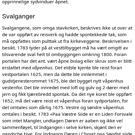
opprinnelige sydvinduer åpnet.
Svalganger
Svalgangene, som omga stavkirken, beskrives ikke ut over at
de var oppført av reisverk og hadde spontekkede tak, som
må oppfattes som pulttak ut fra kirkeveggene. Beskrivelsen i
besikt. 1783 tyder på at vesttilbygget må ha vært omgitt av
tilsvarende sval helt til ombyggingen omkring 1800. Foran
portalen har det ant. vært åpne bislag eller skruv som er blitt
erstattet med
våpenhus.
Det eldste kjente ble reist foran
vestportalen 1625, men da dette ble innlemmet i
gudstjenesterommet 1675, ble det bygget nytt våpenhus
vestenfor. Det ble innredet med loft og gulv og 2 dører med
jern og fikk tjærebredd spontak. Da det nye koret ble oppført
1652, må det være reist et våpenhus foran sydportalen, for
det omtales som dårlig 1675. Vestre og søndre våpenhus
omtales i besikt. 1783 «Paa Væstre Siide er en Liden Forsvale
som intet Mangler, undtagen Døren er aaben og ikke vel
sammenføyet, til Indgangen i selve kirken, skjønt den er
gandsche Nye. For Indgangs Døren i Choret paa Søndre siide