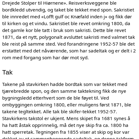
Drejede Stolper til Hiørnene». Reisverksveggene ble
bordkledd utvendig, og taket ble tekket med spon. Sakristiet
ble innredet med «Lofft gulf oc Knæfald inden j» og fikk dør
til kirken og et vindu. Sakristiet ble revet omkring 1800, da
det gamle kor ble tatt i bruk som sakristi. Dette ble revet
1871, da et nytt, polygonalt avsluttet sakristi med valmet tak
ble reist på samme sted. Ved forandringene 1952-57 ble det
erstattet med det nåværende, som har sadeltak og er delt i 2
rom med forgang som har dør mot syd.
Tak
Takene på stavkirken hadde bordtak som var tekket med
tjærebredde spon, og den samme taktekning fikk de nye
bygningsledd etterhvert som de ble føyet til. Ved
ombyggingen omkring 1800, eller muligens først 1871, ble
takene tegltekket. Alle tak ble skifer-tekket 1952-57.
Stavkirkens takstol er ukjent. Mens skipet fra 1681 synes å
ha hatt åstak opprinnelig, må det nye skip fra ca. 1800 ha
hatt sperretak. Tegningen fra 1855 viser at skip og kor var
dekket av et sammenhengende sadeltak, og denne takform