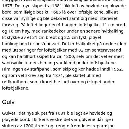
1675. Det nye skipet fra 1681 fikk loft av høvlede og pløyede
bord, som ifølge besikt. 1686 lå over loftsbjelkene, slik at
disse var synlige og ble dekorert samtidig med interiøret
forøvrig. På loftet ligger en 4-huggen loftsbjelke, 11 cm bred
og 16 cm høy, med rankedekor under en senere hvitkalking.
Et stykke av et 31 cm bredt og 2,5 cm tykt, pløyet
himlingsbord er også bevart. Det er hvitkalket på undersiden
med utsparinger for loftsbjelker med 82 cm senteravstand
og kan ha tilhørt skipet fra ca. 1800, selv om det vel er mest
sannsynlig at dets himling var kledd under loftsbjelkene.
Himlingen av staffpanel, som skip og kor hadde inntil 1952,
og som vel skrev seg fra 1871, ble skiftet ut med
rettkantbord, som i koret ble lagt over og i skipet under
loftsbjelkene.
Gulv
Gulvet i det nye skipet fra 1681 ble lagt av høvlede og
pløyede bord. I kirkens vestre del var gulvene dårlige i
slutten av 1700-årene og trengte fremdeles reparasjon