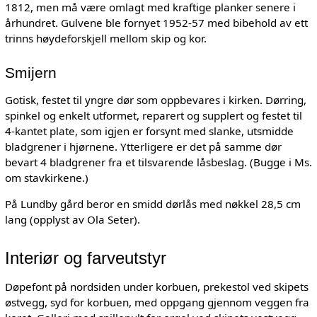
1812, men må være omlagt med kraftige planker senere i
århundret. Gulvene ble fornyet 1952-57 med bibehold av ett
trinns høydeforskjell mellom skip og kor.
Smijern
Gotisk, festet til yngre dør som oppbevares i kirken. Dørring,
spinkel og enkelt utformet, reparert og supplert og festet til
4-kantet plate, som igjen er forsynt med slanke, utsmidde
bladgrener i hjørnene. Ytterligere er det på samme dør
bevart 4 bladgrener fra et tilsvarende låsbeslag. (Bugge i Ms.
om stavkirkene.)
På Lundby gård beror en smidd dørlås med nøkkel 28,5 cm
lang (opplyst av Ola Seter).
Interiør og farveutstyr
Døpefont på nordsiden under korbuen, prekestol ved skipets
østvegg, syd for korbuen, med oppgang gjennom veggen fra