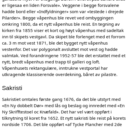
er ligesaa en liden Forsvale». Veggene i begge forsvalene
hadde bord eller «Indfyldninger» som var «testede i drejede
Pilarder». Begge våpenhus ble revet ved ombyggingen
omkring 1800, da et nytt våpenhus ble reist. En tegning av
kirken fra 1855 viser et kort og høyt våpenhus med sadeltak
inn til skipets vestgavl. Da skipet ble forlenget med et forrom
ca. 3 m mot vest 1871, ble det bygget nytt våpenhus
vestenfor. Det var polygonalt avsluttet mot vest og hadde
valmtak. Ved forandringene 1952-57 ble det erstattet med et
nytt, bredt våpenhus med trapp til galleri og loft.
Våpenhusets rektangulære, inntrukne vestportal har
utkragende klassiserende overdekning, båret av pilastre.
Sakristi
Sakristiet omtales første gang 1676, da det ble utstyrt med
«En Ny dobbelt Dør» med lås og beslag og innredet med «En
Ny Skrifftestoel oc Knæfald». Det har vel vært oppført i
tilknytning til koret fra 1652. Et nytt sakristi ble reist på korets
nordside 1706. Det ble oppført «af Tycke Plancher med 2de