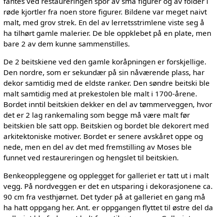
fantes ved restaureringen spor av små figurer og av folder i
røde kjortler fra noen store figurer. Bildene var meget naivt
malt, med grov strek. En del av lerretsstrimlene viste seg å
ha tilhørt gamle malerier. De ble oppklebet på en plate, men
bare 2 av dem kunne sammenstilles.
De 2 beitskiene ved den gamle koråpningen er forskjellige.
Den nordre, som er sekundær på sin nåværende plass, har
dekor samtidig med de eldste ranker. Den søndre beitski ble
malt samtidig med at prekestolen ble malt i 1700-årene.
Bordet inntil beitskien dekker en del av tømmerveggen, hvor
det er 2 lag rankemaling som begge må være malt før
beitskien ble satt opp. Beitskien og bordet ble dekorert med
arkitektoniske motiver. Bordet er senere avskåret oppe og
nede, men en del av det med fremstilling av Moses ble
funnet ved restaureringen og hengslet til beitskien.
Benkeoppleggene og opplegget for galleriet er tatt ut i malt
vegg. På nordveggen er det en utsparing i dekorasjonene ca.
90 cm fra vesthjørnet. Det tyder på at galleriet en gang må
ha hatt oppgang her. Ant. er oppgangen flyttet til østre del da