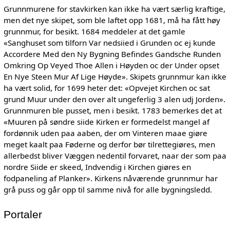
Grunnmurene for stavkirken kan ikke ha vært særlig kraftige,
men det nye skipet, som ble laftet opp 1681, må ha fått høy
grunnmur, for besikt. 1684 meddeler at det gamle
«Sanghuset som tilforn Var nedsiied i Grunden oc ej kunde
Accordere Med den Ny Bygning Befindes Gandsche Runden
Omkring Op Veyed Thoe Allen i Høyden oc der Under opset
En Nye Steen Mur Af Lige Høyde». Skipets grunnmur kan ikke
ha vært solid, for 1699 heter det: «Opvejet Kirchen oc sat
grund Muur under den over alt ungeferlig 3 alen udj Jorden».
Grunnmuren ble pusset, men i besikt. 1783 bemerkes det at
«Muuren på søndre siide Kirken er formedelst mangel af
fordønnik uden paa aaben, der om Vinteren maae giøre
meget kaalt paa Føderne og derfor bør tilrettegiøres, men
allerbedst bliver Væggen nedentil forvaret, naar der som paa
nordre Siide er skeed, Indvendig i Kirchen giøres en
fodpaneling af Planker». Kirkens nåværende grunnmur har
grå puss og går opp til samme nivå for alle bygningsledd.
Portaler