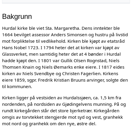
Bakgrunn
Hurdal kirke ble viet Sta. Margaretha. Dens inntekter ble
1664 bevilget assessor Anders Simonsen og hustru på livstid
mot forpliktelse til vedlikehold. Kirken ble kjøpt av etatsråd
Hans Nobel 1723. I 1794 heter det at kirken var kjøpt av
Glassverket, men samtidig heter det at 4 bønder i Hurdal
hadde kjøpt den. I 1801 var Gullik Olsen Rognstad, Niels
Thomsen Knain og Niels Øemarks enke eiere. I 1817 eides
kirken av Niels Svendbye og Christen Fagerlien. Kirkens
eiere 1859, sgpr. Fredrik Kristian Bruuns arvinger, solgte den
til kommunen.
Kirken ligger på vestsiden av Hurdalssjøen, ca. 1,5 km fra
nordenden, på nordsiden av Gjødingelvens munning. På og
rundt kirkegården står det store bjerketrær. Kirkegården
omgis av torvtekket stengjerde mot syd og vest, granhekk
mot nord og granhekk om den nye, østre del.