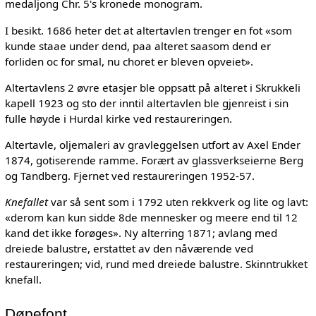
medaljong Chr. 5's kronede monogram.
I besikt. 1686 heter det at altertavlen trenger en fot «som
kunde staae under dend, paa alteret saasom dend er
forliden oc for smal, nu choret er bleven opveiet».
Altertavlens 2 øvre etasjer ble oppsatt på alteret i Skrukkeli
kapell 1923 og sto der inntil altertavlen ble gjenreist i sin
fulle høyde i Hurdal kirke ved restaureringen.
Altertavle, oljemaleri av gravleggelsen utfort av Axel Ender
1874, gotiserende ramme. Forært av glassverkseierne Berg
og Tandberg. Fjernet ved restaureringen 1952-57.
Knefallet
var så sent som i 1792 uten rekkverk og lite og lavt:
«derom kan kun sidde 8de mennesker og meere end til 12
kand det ikke forøges». Ny alterring 1871; avlang med
dreiede balustre, erstattet av den nåværende ved
restaureringen; vid, rund med dreiede balustre. Skinntrukket
knefall.
Døpefont