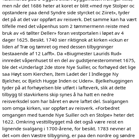
men når det 1686 heter at koret er blitt «med nye Stolper oc
opstandere paa dend Syndre side styrcket oc Ziiret», tyder
det på at det var oppført av reisverk. Det samme kan ha vært
tilfelle med det våpenhus som 2 tømmermenn reiste med
bruk av «6 tøllter Deller» foran vestportalen i løpet av 4
dager 1625. Besikt. 1740 sier riktignok at kirken «ickun er
liden af Træ og tømret og med dessen tilbygninger
bestaaende af 12 Lafft». Da «Biugmester Laurids Rud»
innredet våpenhuset til en del av gudstjenesterommet 1675,
ble det «Underlagt 2de store Nye Suiller, oc forhøyed det lige
saa Høyt som Kierchen, Item Ladet der I Indlegge Ny
Bjelcher, oc Bjelch Hugge Inden oc Uden». Bjelkehuggingen
tyder på at forhøyelsen ble utført i lafteverk, slik at dette
tilbygg til stavkirkens skip synes å ha hatt en nedre
reisverksdel som har båret en øvre laftet del. Svalgangen
som omga kirken, var oppført av reisverk. «Forbedret
omgangen med tuende Nye Suiller och en Stolpe» heter det
1622. Omkring vesttilbygget må det også være reist en
lignende svalgang i 1700-årene, for besikt. 1783 nevner at
det «om den Væstre tilbygning, er paa den nordre og søndre