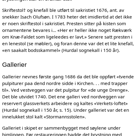
Skriftestol† og knefall ble utført til sakristiet 1676, ant. av
snekker Isach Olufsøn. I 1783 heter det imidlertid at det ikke
er noen skriftestol i sakristiet. Presten sitter på kisten som
ornamentene bevares i... «Her er heller ikke noget Rækværk
om Knæ-Faldet som ligeleedes er lavt.» Senere satt presten i
en lenestol (se møbler), og foran denne var det et lite knefall,
«en saakalt bodsskammel» (Hurdal sognekall i 150 år).
Gallerier
Gallerier nevnes første gang 1686 da det ble oppført «tvende
pulpiturer paa dend nordre sidde i Kirchen. . . med trapper
til». Ved vestveggen var det pulpitur for «de unge Drenge».
Det ble utvidet 1740. Det ene galleri ved nordveggen var
reservert glassverkets arbeidere og kaltes «Verkets-loftet»
(Hurdal sognekall i 150 år, s. 15). Under galleriet var det en
innelukket stol kalt «Stormannsstolen».
Galleriet i skipet er sammenbygget med søylene under
himlingen. Før restaureringen hadde det brystning med