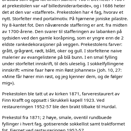
at prekestolen var «af billedsniderarbeide», og i 1686 heter
det at den var «stafferet». Prekestolen har 4 fag, hvorav et
nytt. Storfelter med portalmotiv. På hjørnene joniske pilastre.
Ny 8-kantet fot. Den nåværende staffering er ant. fra midten
av 1700-årene. Den svarer til stafferingen av labanken på
sydsiden ved den gamle koråpning, som er yngre enn de 2
eldste rankedekorasjoner på veggen. Prekestolens farver:
grått, grågrønt, rødt, blått, oker og gull. I storfeltene naive
malerier av evangelistene på blå bunn. I en smal fylling
under storfeltet innskrift, til dels uleselig. I sokkelfyllingene
innskrift: «mine faar høre min Røst Johannes» (Joh. 10, 27:
«Mine får hører min røst, og jeg kjenner dem, og de følger
mig»).
Prekestolen ble tatt ut av kirken 1871, farverestaurert av
Finn Krafft og oppsatt i Skrukkeli kapell 1923. Ved
restaureringen 1952-57 ble den brakt tilbake til Hurdal.
Prekestol fra 1871; 2 høye, smale, oventil rundbuede
fyllinger i hvert fag, gotiserende sokkellist samt traktformet
fot. Fjernet ved restaureringen 1952-57.