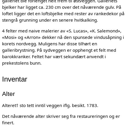
galleriet ble forlenget helt frem til østveggen. Galleriets
bjelker har ligget ca. 230 cm over det nåværende gulv. På
loftet ligger det en loftsbjelke med rester av rankedekor på
stengrå grunning under en senere hvitkalking.
4 felter med naive malerier av «S. Lucas», «K. Salemond»,
«Mosi» og «Arron» dekker nå den spunsede vindusåpning i
korets nordvegg. Muligens har disse tilhørt en
galleribrystning. På sydveggen er opphengt et felt med
barokkranker. Feltet har vært sekundært anvendt i
prekestolens bunn.
Inventar
Alter
Alteret† sto tett inntil veggen iflg. besikt. 1783.
Det nåværende alter skriver seg fra restaureringen og er
finert.