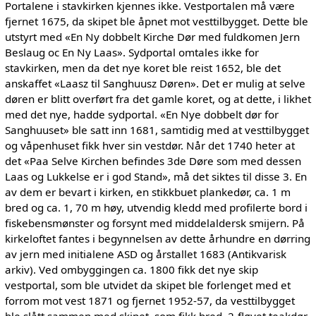
Portalene i stavkirken kjennes ikke. Vestportalen må være
fjernet 1675, da skipet ble åpnet mot vesttilbygget. Dette ble
utstyrt med «En Ny dobbelt Kirche Dør med fuldkomen Jern
Beslaug oc En Ny Laas». Sydportal omtales ikke for
stavkirken, men da det nye koret ble reist 1652, ble det
anskaffet «Laasz til Sanghuusz Døren». Det er mulig at selve
døren er blitt overført fra det gamle koret, og at dette, i likhet
med det nye, hadde sydportal. «En Nye dobbelt dør for
Sanghuuset» ble satt inn 1681, samtidig med at vesttilbygget
og våpenhuset fikk hver sin vestdør. Når det 1740 heter at
det «Paa Selve Kirchen befindes 3de Døre som med dessen
Laas og Lukkelse er i god Stand», må det siktes til disse 3. En
av dem er bevart i kirken, en stikkbuet plankedør, ca. 1 m
bred og ca. 1, 70 m høy, utvendig kledd med profilerte bord i
fiskebensmønster og forsynt med middelaldersk smijern. På
kirkeloftet fantes i begynnelsen av dette århundre en dørring
av jern med initialene ASD og årstallet 1683 (Antikvarisk
arkiv). Ved ombyggingen ca. 1800 fikk det nye skip
vestportal, som ble utvidet da skipet ble forlenget med et
forrom mot vest 1871 og fjernet 1952-57, da vesttilbygget