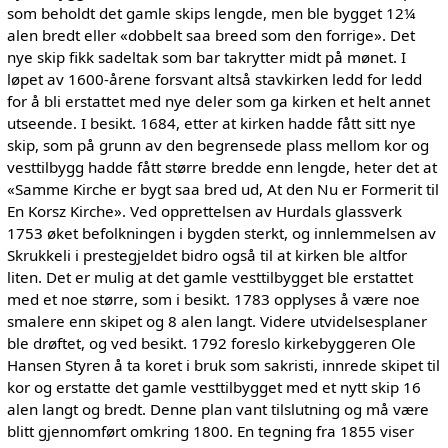
som beholdt det gamle skips lengde, men ble bygget 12¼
alen bredt eller «dobbelt saa breed som den forrige». Det
nye skip fikk sadeltak som bar takrytter midt på mønet. I
løpet av 1600-årene forsvant altså stavkirken ledd for ledd
for å bli erstattet med nye deler som ga kirken et helt annet
utseende. I besikt. 1684, etter at kirken hadde fått sitt nye
skip, som på grunn av den begrensede plass mellom kor og
vesttilbygg hadde fått større bredde enn lengde, heter det at
«Samme Kirche er bygt saa bred ud, At den Nu er Formerit til
En Korsz Kirche». Ved opprettelsen av Hurdals glassverk
1753 øket befolkningen i bygden sterkt, og innlemmelsen av
Skrukkeli i prestegjeldet bidro også til at kirken ble altfor
liten. Det er mulig at det gamle vesttilbygget ble erstattet
med et noe større, som i besikt. 1783 opplyses å være noe
smalere enn skipet og 8 alen langt. Videre utvidelsesplaner
ble drøftet, og ved besikt. 1792 foreslo kirkebyggeren Ole
Hansen Styren å ta koret i bruk som sakristi, innrede skipet til
kor og erstatte det gamle vesttilbygget med et nytt skip 16
alen langt og bredt. Denne plan vant tilslutning og må være
blitt gjennomført omkring 1800. En tegning fra 1855 viser