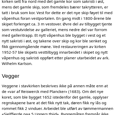
kirken sett fra nord med det gamle kor som sakristi i øst,
mens det gamle skip, som fremdeles bærer takrytteren, er
tatt i bruk som kor. Vest for dette er det nye skip føyet til med
våpenhus foran vestportalen. En gang midt i 1800-årene ble
skipet forlenget ca. 3 m vestover. Øvre del av tilbygget tjente
som vestutvidelse av galleriet, mens nedre del var forrom
med galleritrapp. Et nytt våpenhus ble bygget i vest og et
nytt sakristi i øst, og takene over skip og kor ble senket og
fikk gjennomgående møne. Ved restaureringen av kirken
1952-57 ble skipets vesttilbygg innarbeidet i skipet og nytt
våpenhus og sakristi oppført etter planer utarbeidet av ark.
Wilhelm Karlson.
Vegger
Veggene i stavkirken beskrives ikke på annen måte enn at
de «var af Reiswerck med Plancker» (1683). Om det nye
koret, som ble bygget 1652 istedenfor det gamle, opplyser
regnskapene bare at det fikk nytt tak, døren fikk ny lås og
rommet fikk 2 vinduer. Arbeidet ble utført av tømmermannen
«Sielffierde paa 5 Uggers thiid». Byggemåten fremgår ikke,