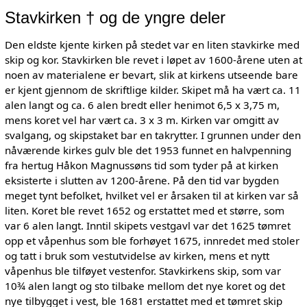
Stavkirken † og de yngre deler
Den eldste kjente kirken på stedet var en liten stavkirke med
skip og kor. Stavkirken ble revet i løpet av 1600-årene uten at
noen av materialene er bevart, slik at kirkens utseende bare
er kjent gjennom de skriftlige kilder. Skipet må ha vært ca. 11
alen langt og ca. 6 alen bredt eller henimot 6,5 x 3,75 m,
mens koret vel har vært ca. 3 x 3 m. Kirken var omgitt av
svalgang, og skipstaket bar en takrytter. I grunnen under den
nåværende kirkes gulv ble det 1953 funnet en halvpenning
fra hertug Håkon Magnussøns tid som tyder på at kirken
eksisterte i slutten av 1200-årene. På den tid var bygden
meget tynt befolket, hvilket vel er årsaken til at kirken var så
liten. Koret ble revet 1652 og erstattet med et større, som
var 6 alen langt. Inntil skipets vestgavl var det 1625 tømret
opp et våpenhus som ble forhøyet 1675, innredet med stoler
og tatt i bruk som vestutvidelse av kirken, mens et nytt
våpenhus ble tilføyet vestenfor. Stavkirkens skip, som var
10¾ alen langt og sto tilbake mellom det nye koret og det
nye tilbygget i vest, ble 1681 erstattet med et tømret skip