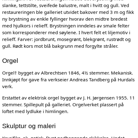
slanke, tettstilte, sveifede balustre, malt i hvitt og gull. Ved
restaureringen ble galleriet utvidet bakover med 3 m og fikk
ny brystning av enkle fyllinger hvorav den midtre bredest
med hjulkors i relieff. Brystningen inndeles av smale felter
som korresponderer med søylene. I hvert felt et liljemotiv i
relieff. Farver: jordbrunt, mosegrønt, blekgrønt, rustrødt og
gull. Rødt kors mot blå bakgrunn med forgylte stråler.
Orgel
Orgel† bygget av Albrechtsen 1846, 4½ stemmer. Mekanisk.
Innkjøpt for gave fra verkseier Andreas Tandberg på Hurdals
verk.
Erstattet av elektrisk orgel bygget av J. H. Jørgensen 1955. 11
stemmer. Spillepult på galleriet. Orgelverket plassert på
loftet med lydluke i himlingen.
Skulptur og maleri
Krusifiks, ek, gotisk. Dypt nedhengende skikkelse. Hodet,