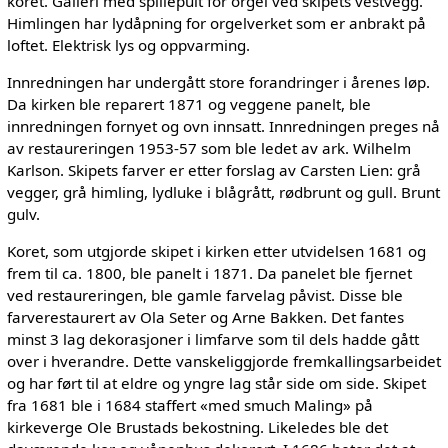
koret. Galleri med spillepult for orgel ved skipets vestvegg.
Himlingen har lydåpning for orgelverket som er anbrakt på
loftet. Elektrisk lys og oppvarming.
Innredningen har undergått store forandringer i årenes løp.
Da kirken ble reparert 1871 og veggene panelt, ble
innredningen fornyet og ovn innsatt. Innredningen preges nå
av restaureringen 1953-57 som ble ledet av ark. Wilhelm
Karlson. Skipets farver er etter forslag av Carsten Lien: grå
vegger, grå himling, lydluke i blågrått, rødbrunt og gull. Brunt
gulv.
Koret, som utgjorde skipet i kirken etter utvidelsen 1681 og
frem til ca. 1800, ble panelt i 1871. Da panelet ble fjernet
ved restaureringen, ble gamle farvelag påvist. Disse ble
farverestaurert av Ola Seter og Arne Bakken. Det fantes
minst 3 lag dekorasjoner i limfarve som til dels hadde gått
over i hverandre. Dette vanskeliggjorde fremkallingsarbeidet
og har ført til at eldre og yngre lag står side om side. Skipet
fra 1681 ble i 1684 staffert «med smuch Maling» på
kirkeverge Ole Brustads bekostning. Likeledes ble det