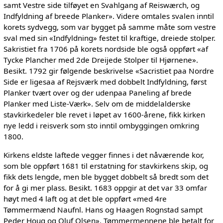
samt Vestre side tilføyet en Svahlgang af Reiswærch, og
Indfyldning af breede Planker». Videre omtales svalen inntil
korets sydvegg, som var bygget på samme måte som vestre
sval med sin «Indfyldning» festet til kraftige, dreiede stolper.
Sakristiet fra 1706 på korets nordside ble også oppført «af
Tycke Plancher med 2de Dreijede Stolper til Hjørnene».
Besikt. 1792 gir følgende beskrivelse «Sacristiet paa Nordre
Side er ligesaa af Rejsværk med dobbelt Indfyldning, først
Planker tvært over og der udenpaa Paneling af brede
Planker med Liste-Værk». Selv om de middelalderske
stavkirkedeler ble revet i løpet av 1600-årene, fikk kirken
nye ledd i reisverk som sto inntil ombyggingen omkring
1800.
Kirkens eldste laftede vegger finnes i det nåværende kor,
som ble oppført 1681 til erstatning for stavkirkens skip, og
fikk dets lengde, men ble bygget dobbelt så bredt som det
for å gi mer plass. Besikt. 1683 oppgir at det var 33 omfar
høyt med 4 laft og at det ble oppført «med 4re
Tømmermænd Naufnl. Hans og Haagen Rognstad sampt
Peder Houg og Oluf Olsen». Tømmermennene ble betalt for