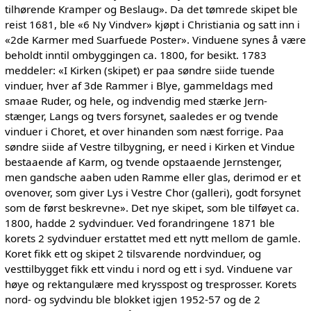
tilhørende Kramper og Beslaug». Da det tømrede skipet ble
reist 1681, ble «6 Ny Vindver» kjøpt i Christiania og satt inn i
«2de Karmer med Suarfuede Poster». Vinduene synes å være
beholdt inntil ombyggingen ca. 1800, for besikt. 1783
meddeler: «I Kirken (skipet) er paa søndre siide tuende
vinduer, hver af 3de Rammer i Blye, gammeldags med
smaae Ruder, og hele, og indvendig med stærke Jern-
stænger, Langs og tvers forsynet, saaledes er og tvende
vinduer i Choret, et over hinanden som næst forrige. Paa
søndre siide af Vestre tilbygning, er need i Kirken et Vindue
bestaaende af Karm, og tvende opstaaende Jernstenger,
men gandsche aaben uden Ramme eller glas, derimod er et
ovenover, som giver Lys i Vestre Chor (galleri), godt forsynet
som de først beskrevne». Det nye skipet, som ble tilføyet ca.
1800, hadde 2 sydvinduer. Ved forandringene 1871 ble
korets 2 sydvinduer erstattet med ett nytt mellom de gamle.
Koret fikk ett og skipet 2 tilsvarende nordvinduer, og
vesttilbygget fikk ett vindu i nord og ett i syd. Vinduene var
høye og rektangulære med krysspost og tresprosser. Korets
nord- og sydvindu ble blokket igjen 1952-57 og de 2