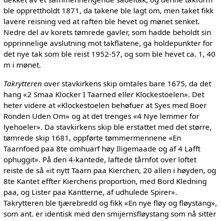
ble opprettholdt 1871, da takene ble lagt om, men taket fikk
lavere reisning ved at raften ble hevet og mønet senket.
Nedre del av korets tømrede gavler, som hadde beholdt sin
opprinnelige avslutning mot takflatene, ga holdepunkter for
det nye tak som ble reist 1952-57, og som ble hevet ca. 1, 40
m i mønet.
Takrytteren
over stavkirkens skip omtales bare 1675, da det
hang «2 Smaa Klocker I Taarned eller Klockestoelen». Det
heter videre at «Klockestoelen behøfuer at Syes med Boer
Ronden Uden Om» og at det trenges «4 Nye lemmer for
lyehoeler». Da stavkirkens skip ble erstattet med det større,
tømrede skip 1681, oppførte tømmermennene «En
Taarnfoed paa 8te omhuarf høy Iligemaade og af 4 Lafft
ophuggit». På den 4-kantede, laftede tårnfot over loftet
reiste de så «it nytt Taarn paa Kierchen, 20 allen i høyden, og
8te Kantet effter Kierchens proportion, med Bord Kledning
paa, og Lister paa Kantterne, af udhulede Spirer».
Takrytteren ble tjærebredd og fikk «En nye fløy og fløystang»,
som ant. er identisk med den smijernsfløystang som nå sitter