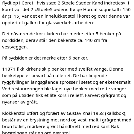
flydt op i Coret i hvis stæd 2 Stoele Stæder Kand indrettes». I
koret var det 2 «StoeleStæder». Ifølge Hurdal sognekall i 150
år (s. 15) var det en innelukket stol i koret og over denne var
oppført et galleri for glassverkets arbeidere.
Det nåværende kor i kirken har merke etter 5 benker på
nordsiden, derav står den bakerste ca. 140 cm fra
vestveggen.
På sydsiden er det merke etter 6 benker.
11871 fikk kirkens skip benker med sveifet vange. Denne
benketype er bevart på galleriet. De har liggende
ryggfyllinger, langsgående sprosser i setet og er eketresmalt.
Ved restaureringen ble laget nye benker med rette vanger
som på utsiden fikk et lite kors i relieff. Farver: grågrønt og
nyanser av grått.
Klokkerstol utført og forært av Gustav Knai 1958 (kallsbok),
består av en brystning mot nord og vest, malt i grågrønt med
brun fotlist, mørkere grønt håndbrett med rød kant Bak
brystningen står en ordinær stol.