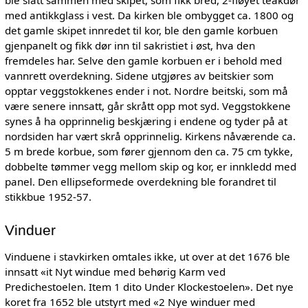
ble slått sammen med skipet, som fikk bred, 2-fløyet teakdør
med antikkglass i vest. Da kirken ble ombygget ca. 1800 og
det gamle skipet innredet til kor, ble den gamle korbuen
gjenpanelt og fikk dør inn til sakristiet i øst, hva den
fremdeles har. Selve den gamle korbuen er i behold med
vannrett overdekning. Sidene utgjøres av beitskier som
opptar veggstokkenes ender i not. Nordre beitski, som må
være senere innsatt, går skrått opp mot syd. Veggstokkene
synes å ha opprinnelig beskjæring i endene og tyder på at
nordsiden har vært skrå opprinnelig. Kirkens nåværende ca.
5 m brede korbue, som fører gjennom den ca. 75 cm tykke,
dobbelte tømmer vegg mellom skip og kor, er innkledd med
panel. Den ellipseformede overdekning ble forandret til
stikkbue 1952-57.
Vinduer
Vinduene i stavkirken omtales ikke, ut over at det 1676 ble
innsatt «it Nyt windue med behørig Karm ved
Predichestoelen. Item 1 dito Under Klockestoelen». Det nye
koret fra 1652 ble utstyrt med «2 Nye winduer med