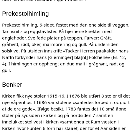
Prekestolhimling
Prekestolhimling, 6-sidet, festet med den ene side til veggen.
Tannsnitt- og eggstavlister. På hjørnene knekter med
englehoder. Sveifede plater på toppen. Farver: Grått,
gråhvitt, rødt, oker, marmorering og gull. På undersiden
solskive. På utsiden innskrift: «Tacker Herren paakalder hans
Naffn forkynder hans [Gierninger] bla[nt] Folchene» (Es. 12,
4). I himlingen er opphengt en due malt i grågrønt, rødt og
gull.
Benker
Kirken fikk nye stoler 1615-16. I 1676 ble utført 8 stoler til det
nye våpenhus. I 1686 var stolene «saaledes forbedrit oc giort
at de ere gode». Ifølge besikt. 1783 fantes det 10 små åpne
stoler på sydsiden i kirken og på nordsiden 7 samt en
innelukket stol vest i kirken «samt enda et Rum væsten i
Kirken hvor Funten tilforn har staaet, der for et Aar siden er