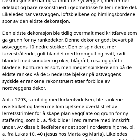
Dekorasjonene har også omfattet sydveggen, men er her
ødelagt og bare rekonstruert i geometriske felter i nedre del.
Likeledes har vestveggen, loftsbjelkene og himlingsbordene
spor av den eldste dekorasjon.
Den eldste dekorasjon ble tidlig overmalt med krittfarve som
ga grunn for ny rankedekor. Denne dekor er godt bevart på
østveggens 10 nedre stokker. Den er spinklere, mer
farvestrålende, gult blandet med kromgult og hvitt, rødt
blandet med sinnober og oker, blågrått, rosa og grått i
bladene. Konturen er sort, men meget spinklere enn på de
eldste ranker. På de 5 nederste bjelker på østveggens
sydside er rankene rekonstruert etter forbilde av
nordveggens dekor.
Ant. i 1793, samtidig med kirkeutvidelsen, ble rankene
overkalket og fasen mellom bjelkene overklistret av
lerretsstrimler for å skape plan veggflate og grunn for ny
staffering, som bl. a. fikk bilder i rød ramme med innskrift
under. Av disse billedfelter er det spor i nordøstre hjørne, bl.
a. fra Lukas 10, 40 (Jesus hos Marta og Maria). Likeledes