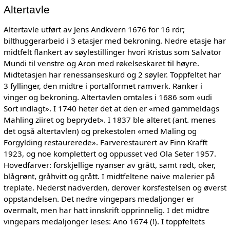
Altertavle
Altertavle utført av Jens Andkvern 1676 for 16 rdr;
bilthuggerarbeid i 3 etasjer med bekroning. Nedre etasje har
midtfelt flankert av søylestillinger hvori Kristus som Salvator
Mundi til venstre og Aron med røkelseskaret til høyre.
Midtetasjen har renessanseskurd og 2 søyler. Toppfeltet har
3 fyllinger, den midtre i portalformet ramverk. Ranker i
vinger og bekroning. Altertavlen omtales i 1686 som «udi
Sort indlagt». I 1740 heter det at den er «med gammeldags
Mahling ziiret og beprydet». I 1837 ble alteret (ant. menes
det også altertavlen) og prekestolen «med Maling og
Forgylding restaurerede». Farverestaurert av Finn Krafft
1923, og noe komplettert og oppusset ved Ola Seter 1957.
Hovedfarver: forskjellige nyanser av grått, samt rødt, oker,
blågrønt, gråhvitt og grått. I midtfeltene naive malerier på
treplate. Nederst nadverden, derover korsfestelsen og øverst
oppstandelsen. Det nedre vingepars medaljonger er
overmalt, men har hatt innskrift opprinnelig. I det midtre
vingepars medaljonger leses: Ano 1674 (!). I toppfeltets