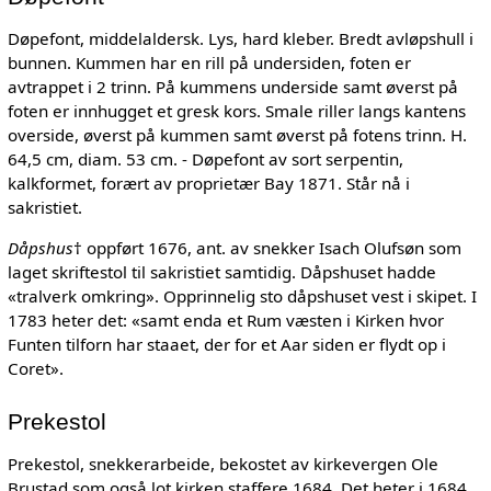
Døpefont, middelaldersk. Lys, hard kleber. Bredt avløpshull i
bunnen. Kummen har en rill på undersiden, foten er
avtrappet i 2 trinn. På kummens underside samt øverst på
foten er innhugget et gresk kors. Smale riller langs kantens
overside, øverst på kummen samt øverst på fotens trinn. H.
64,5 cm, diam. 53 cm. - Døpefont av sort serpentin,
kalkformet, forært av proprietær Bay 1871. Står nå i
sakristiet.
Dåpshus
† oppført 1676, ant. av snekker Isach Olufsøn som
laget skriftestol til sakristiet samtidig. Dåpshuset hadde
«tralverk omkring». Opprinnelig sto dåpshuset vest i skipet. I
1783 heter det: «samt enda et Rum væsten i Kirken hvor
Funten tilforn har staaet, der for et Aar siden er flydt op i
Coret».
Prekestol
Prekestol, snekkerarbeide, bekostet av kirkevergen Ole
Brustad som også lot kirken staffere 1684. Det heter i 1684