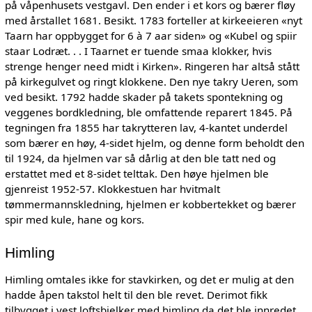
på våpenhusets vestgavl. Den ender i et kors og bærer fløy
med årstallet 1681. Besikt. 1783 forteller at kirkeeieren «nyt
Taarn har oppbygget for 6 à 7 aar siden» og «Kubel og spiir
staar Lodræt. . . I Taarnet er tuende smaa klokker, hvis
strenge henger need midt i Kirken». Ringeren har altså stått
på kirkegulvet og ringt klokkene. Den nye takry Ueren, som
ved besikt. 1792 hadde skader på takets spontekning og
veggenes bordkledning, ble omfattende reparert 1845. På
tegningen fra 1855 har takrytteren lav, 4-kantet underdel
som bærer en høy, 4-sidet hjelm, og denne form beholdt den
til 1924, da hjelmen var så dårlig at den ble tatt ned og
erstattet med et 8-sidet telttak. Den høye hjelmen ble
gjenreist 1952-57. Klokkestuen har hvitmalt
tømmermannskledning, hjelmen er kobbertekket og bærer
spir med kule, hane og kors.
Himling
Himling omtales ikke for stavkirken, og det er mulig at den
hadde åpen takstol helt til den ble revet. Derimot fikk
tilbygget i vest loftsbjelker med himling da det ble innredet