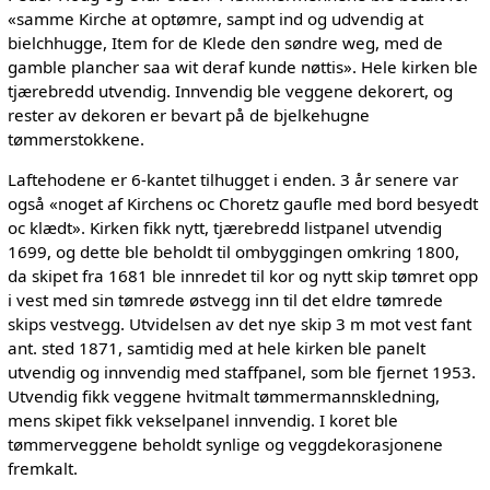
«samme Kirche at optømre, sampt ind og udvendig at
bielchhugge, Item for de Klede den søndre weg, med de
gamble plancher saa wit deraf kunde nøttis». Hele kirken ble
tjærebredd utvendig. Innvendig ble veggene dekorert, og
rester av dekoren er bevart på de bjelkehugne
tømmerstokkene.
Laftehodene er 6-kantet tilhugget i enden. 3 år senere var
også «noget af Kirchens oc Choretz gaufle med bord besyedt
oc klædt». Kirken fikk nytt, tjærebredd listpanel utvendig
1699, og dette ble beholdt til ombyggingen omkring 1800,
da skipet fra 1681 ble innredet til kor og nytt skip tømret opp
i vest med sin tømrede østvegg inn til det eldre tømrede
skips vestvegg. Utvidelsen av det nye skip 3 m mot vest fant
ant. sted 1871, samtidig med at hele kirken ble panelt
utvendig og innvendig med staffpanel, som ble fjernet 1953.
Utvendig fikk veggene hvitmalt tømmermannskledning,
mens skipet fikk vekselpanel innvendig. I koret ble
tømmerveggene beholdt synlige og veggdekorasjonene
fremkalt.