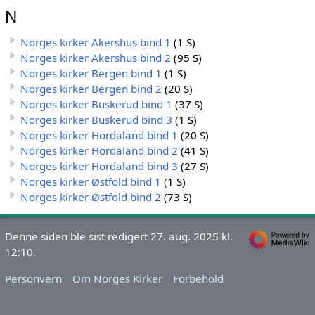
N
Norges kirker Akershus bind 1
(1 S)
Norges kirker Akershus bind 2
(95 S)
Norges kirker Bergen bind 1
(1 S)
Norges kirker Bergen bind 2
(20 S)
Norges kirker Buskerud bind 1
(37 S)
Norges kirker Buskerud bind 3
(1 S)
Norges kirker Hordaland bind 1
(20 S)
Norges kirker Hordaland bind 2
(41 S)
Norges kirker Hordaland bind 3
(27 S)
Norges kirker Østfold bind 1
(1 S)
Norges kirker Østfold bind 2
(73 S)
Denne siden ble sist redigert 27. aug. 2025 kl.
12:10.
Personvern
Om Norges Kirker
Forbehold