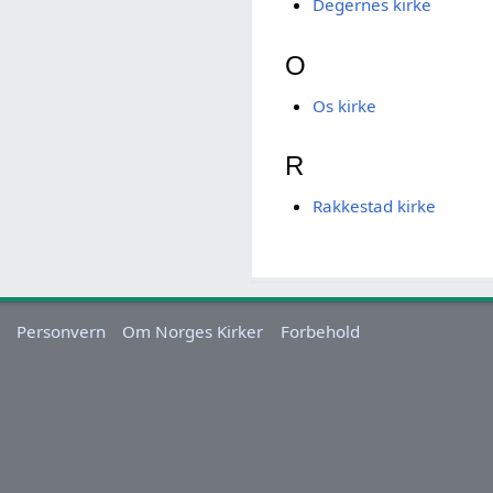
Degernes kirke
O
Os kirke
R
Rakkestad kirke
Personvern
Om Norges Kirker
Forbehold