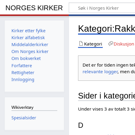
NORGES KIRKER
Kategori
:
Rakke
Kirker etter fylke
Kirker alfabetisk
Kategori
Diskusjon
Middelalderkirker
Om Norges kirker
Om bokverket
Det er for tiden ingen t
Forfattere
relevante logger
, men du
Rettigheter
Innlogging
Sider i kategor
Wikiverktøy
Under vises 3 av totalt 3 
Spesialsider
D