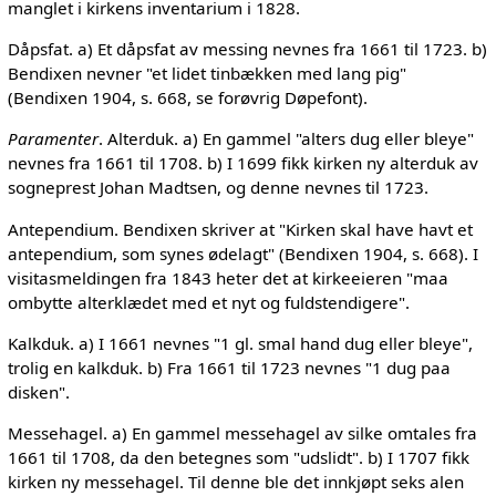
manglet i kirkens inventarium i 1828.
Dåpsfat. a) Et dåpsfat av messing nevnes fra 1661 til 1723. b)
Bendixen nevner "et lidet tinbækken med lang pig"
(Bendixen 1904, s. 668, se forøvrig Døpefont).
Paramenter
. Alterduk. a) En gammel "alters dug eller bleye"
nevnes fra 1661 til 1708. b) I 1699 fikk kirken ny alterduk av
sogneprest Johan Madtsen, og denne nevnes til 1723.
Antependium. Bendixen skriver at "Kirken skal have havt et
antependium, som synes ødelagt" (Bendixen 1904, s. 668). I
visitasmeldingen fra 1843 heter det at kirkeeieren "maa
ombytte alterklædet med et nyt og fuldstendigere".
Kalkduk. a) I 1661 nevnes "1 gl. smal hand dug eller bleye",
trolig en kalkduk. b) Fra 1661 til 1723 nevnes "1 dug paa
disken".
Messehagel. a) En gammel messehagel av silke omtales fra
1661 til 1708, da den betegnes som "udslidt". b) I 1707 fikk
kirken ny messehagel. Til denne ble det innkjøpt seks alen