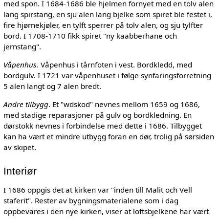
med spon. I 1684-1686 ble hjelmen fornyet med en tolv alen
lang spirstang, en sju alen lang bjelke som spiret ble festet i,
fire hjørnekjøler, en tylft sperrer på tolv alen, og sju tylfter
bord. I 1708-1710 fikk spiret "ny kaabberhane och
jernstang".
Våpenhus
. Våpenhus i tårnfoten i vest. Bordkledd, med
bordgulv. I 1721 var våpenhuset i følge synfaringsforretning
5 alen langt og 7 alen bredt.
Andre tilbygg
. Et "wdskod" nevnes mellom 1659 og 1686,
med stadige reparasjoner på gulv og bordkledning. En
dørstokk nevnes i forbindelse med dette i 1686. Tilbygget
kan ha vært et mindre utbygg foran en dør, trolig på sørsiden
av skipet.
Interiør
I 1686 oppgis det at kirken var "inden till Malit och Vell
staferit". Rester av bygningsmaterialene som i dag
oppbevares i den nye kirken, viser at loftsbjelkene har vært