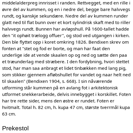
middelalderpreg innrisset i randen. Rettvegget, med en rille i
øvre del av kummen, og en i nedre del, begge bare halvvegs
rundt, og kanskje sekundære. Nedre del av kummen runder
glatt ned til flat bunn over et kort sylindrisk skaft med to riller
halvvegs rundt. Bunnen har avløpshull. På 1600-tallet hadde
den "it ophøit trælogg offuer", og stod ved utgangen i kirken.
Den ble flyttet opp i koret omkring 1826. Bendixen skrev om
fonten at "stet og fod er borte, og man har faat den
underlige ide at vende skaalen op og ned og sætte den paa
et træunderlag med stræbere. I den fordybning, hvori stettet
stod, har man saa anbragt et lidet tinbækken med lang pig,
som stikker gjennem afløbshullet for vandet og naar helt ned
til skaalen" (Bendixen 1904, s. 668). I sin nåværende
utforming står kummen på en avlang fot i arkitektonisk
utformet snekkerarbeide, delvis innebygget i korskillet. Foten
har tre rette sider, mens den østre er rundet. Foten er
hvitmalt. Total h. 82 cm, h. kupa 47 cm, største tverrmål kupa
63 cm.
Prekestol