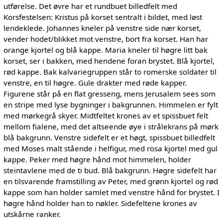
utførelse. Det øvre har et rundbuet billedfelt med
Korsfestelsen: Kristus på korset sentralt i bildet, med løst
lendeklede. Johannes kneler på venstre side nær korset,
vender hodet/blikket mot venstre, bort fra korset. Han har
orange kjortel og blå kappe. Maria kneler til høgre litt bak
korset, ser i bakken, med hendene foran brystet. Blå kjortel,
rød kappe. Bak kalvariegruppen står to romerske soldater til
venstre, en til høgre. Gule drakter med røde kapper.
Figurene står på en flat gresseng, mens Jerusalem sees som
en stripe med lyse bygninger i bakgrunnen. Himmelen er fylt
med mørkegrå skyer. Midtfeltet krones av et spissbuet felt
mellom fialene, med det altseende øye i strålekrans på mørk
blå bakgrunn. Venstre sidefelt er et høgt, spissbuet billedfelt
med Moses malt stående i helfigur, med rosa kjortel med gul
kappe. Peker med høgre hånd mot himmelen, holder
steintavlene med de ti bud. Blå bakgrunn. Høgre sidefelt har
en tilsvarende framstilling av Peter, med grønn kjortel og rød
kappe som han holder samlet med venstre hånd for brystet. I
høgre hånd holder han to nøkler. Sidefeltene krones av
utskårne ranker.