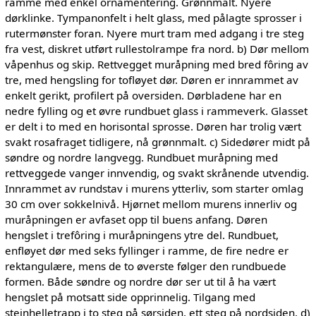
ramme med enkel ornamentering. Grønnmalt. Nyere
dørklinke. Tympanonfelt i helt glass, med pålagte sprosser i
rutermønster foran. Nyere murt tram med adgang i tre steg
fra vest, diskret utført rullestolrampe fra nord. b) Dør mellom
våpenhus og skip. Rettvegget muråpning med bred fôring av
tre, med hengsling for tofløyet dør. Døren er innrammet av
enkelt gerikt, profilert på oversiden. Dørbladene har en
nedre fylling og et øvre rundbuet glass i rammeverk. Glasset
er delt i to med en horisontal sprosse. Døren har trolig vært
svakt rosafraget tidligere, nå grønnmalt. c) Sidedører midt på
søndre og nordre langvegg. Rundbuet muråpning med
rettveggede vanger innvendig, og svakt skrånende utvendig.
Innrammet av rundstav i murens ytterliv, som starter omlag
30 cm over sokkelnivå. Hjørnet mellom murens innerliv og
muråpningen er avfaset opp til buens anfang. Døren
hengslet i trefôring i muråpningens ytre del. Rundbuet,
enfløyet dør med seks fyllinger i ramme, de fire nedre er
rektangulære, mens de to øverste følger den rundbuede
formen. Både søndre og nordre dør ser ut til å ha vært
hengslet på motsatt side opprinnelig. Tilgang med
steinhelletrapp i to steg på sørsiden, ett steg på nordsiden. d)