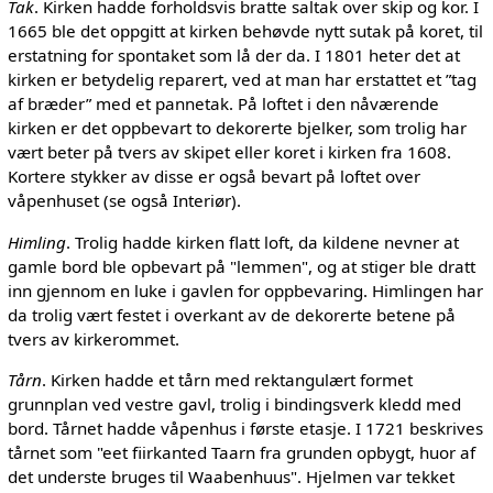
Tak
. Kirken hadde forholdsvis bratte saltak over skip og kor. I
1665 ble det oppgitt at kirken behøvde nytt sutak på koret, til
erstatning for spontaket som lå der da. I 1801 heter det at
kirken er betydelig reparert, ved at man har erstattet et ”tag
af bræder” med et pannetak. På loftet i den nåværende
kirken er det oppbevart to dekorerte bjelker, som trolig har
vært beter på tvers av skipet eller koret i kirken fra 1608.
Kortere stykker av disse er også bevart på loftet over
våpenhuset (se også Interiør).
Himling
. Trolig hadde kirken flatt loft, da kildene nevner at
gamle bord ble opbevart på "lemmen", og at stiger ble dratt
inn gjennom en luke i gavlen for oppbevaring. Himlingen har
da trolig vært festet i overkant av de dekorerte betene på
tvers av kirkerommet.
Tårn
. Kirken hadde et tårn med rektangulært formet
grunnplan ved vestre gavl, trolig i bindingsverk kledd med
bord. Tårnet hadde våpenhus i første etasje. I 1721 beskrives
tårnet som "eet fiirkanted Taarn fra grunden opbygt, huor af
det underste bruges til Waabenhuus". Hjelmen var tekket