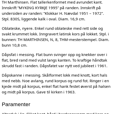
TH Marthinsen. Flat tallerkenformet med avrundet kant.
Innskrift ”MYKING KYRKJE 1995” på randen. Innskrift på
undersiden av randen: ”Klokkar H. Nævdal 1951 – 1972”.
Stpl. 830S, liggende kalk i oval. Diam. 16,9 cm.
Oblateske, nyere. Enkel rund oblateske med rett side og
svakt krummet lokk. Inngravert latinsk kors på lokket. Stpl. i
bunnen: TH MARTHINSEN, N, 8, THM-mesterstempel. Diam.
bunn 10,8 cm.
Dåpsfat i messing. Flat bunn svinger opp og knekker over i
flat, bred rand med vulst langs kanten. To kraftige håndtak
skrudd fast i randen. Dåpsfatet var nytt ved jubileet i 1961.
Dåpskanne i messing. Skålformet lokk med knott, kort hals
med nebb. Noe avlang, rund korpus og rund fot. Ringer i en
kjede midt på korpus, enkel flat hank festet øverst på halsen
og midt på korpus. Gave til kirken i 1963.
Paramenter