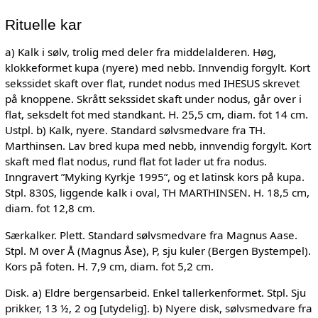
Rituelle kar
a) Kalk i sølv, trolig med deler fra middelalderen. Høg,
klokkeformet kupa (nyere) med nebb. Innvendig forgylt. Kort
sekssidet skaft over flat, rundet nodus med IHESUS skrevet
på knoppene. Skrått sekssidet skaft under nodus, går over i
flat, seksdelt fot med standkant. H. 25,5 cm, diam. fot 14 cm.
Ustpl. b) Kalk, nyere. Standard sølvsmedvare fra TH.
Marthinsen. Lav bred kupa med nebb, innvendig forgylt. Kort
skaft med flat nodus, rund flat fot lader ut fra nodus.
Inngravert ”Myking Kyrkje 1995”, og et latinsk kors på kupa.
Stpl. 830S, liggende kalk i oval, TH MARTHINSEN. H. 18,5 cm,
diam. fot 12,8 cm.
Særkalker. Plett. Standard sølvsmedvare fra Magnus Aase.
Stpl. M over Å (Magnus Åse), P, sju kuler (Bergen Bystempel).
Kors på foten. H. 7,9 cm, diam. fot 5,2 cm.
Disk. a) Eldre bergensarbeid. Enkel tallerkenformet. Stpl. Sju
prikker, 13 ½, 2 og [utydelig]. b) Nyere disk, sølvsmedvare fra