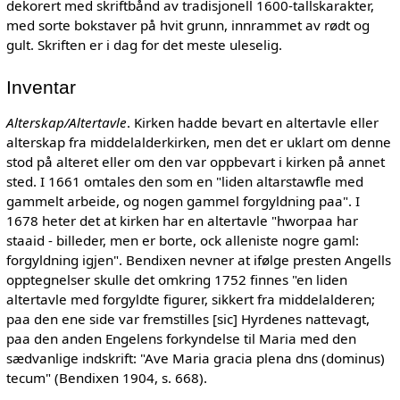
dekorert med skriftbånd av tradisjonell 1600-tallskarakter,
med sorte bokstaver på hvit grunn, innrammet av rødt og
gult. Skriften er i dag for det meste uleselig.
Inventar
Alterskap/Altertavle
. Kirken hadde bevart en altertavle eller
alterskap fra middelalderkirken, men det er uklart om denne
stod på alteret eller om den var oppbevart i kirken på annet
sted. I 1661 omtales den som en "liden altarstawfle med
gammelt arbeide, og nogen gammel forgyldning paa". I
1678 heter det at kirken har en altertavle "hworpaa har
staaid - billeder, men er borte, ock alleniste nogre gaml:
forgyldning igjen". Bendixen nevner at ifølge presten Angells
opptegnelser skulle det omkring 1752 finnes "en liden
altertavle med forgyldte figurer, sikkert fra middelalderen;
paa den ene side var fremstilles [sic] Hyrdenes nattevagt,
paa den anden Engelens forkyndelse til Maria med den
sædvanlige indskrift: "Ave Maria gracia plena dns (dominus)
tecum" (Bendixen 1904, s. 668).