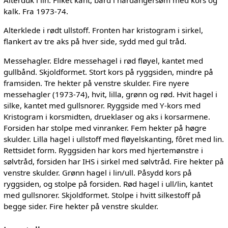
Alterduk i lin. Fliket kant, bård i hardangersøm med kors og
kalk. Fra 1973-74.
Alterklede i rødt ullstoff. Fronten har kristogram i sirkel,
flankert av tre aks på hver side, sydd med gul tråd.
Messehagler. Eldre messehagel i rød fløyel, kantet med
gullbånd. Skjoldformet. Stort kors på ryggsiden, mindre på
framsiden. Tre hekter på venstre skulder. Fire nyere
messehagler (1973-74), hvit, lilla, grønn og rød. Hvit hagel i
silke, kantet med gullsnorer. Ryggside med Y-kors med
Kristogram i korsmidten, drueklaser og aks i korsarmene.
Forsiden har stolpe med vinranker. Fem hekter på høgre
skulder. Lilla hagel i ullstoff med fløyelskanting, fôret med lin.
Rettsidet form. Ryggsiden har kors med hjertemønstre i
sølvtråd, forsiden har IHS i sirkel med sølvtråd. Fire hekter på
venstre skulder. Grønn hagel i lin/ull. Påsydd kors på
ryggsiden, og stolpe på forsiden. Rød hagel i ull/lin, kantet
med gullsnorer. Skjoldformet. Stolpe i hvitt silkestoff på
begge sider. Fire hekter på venstre skulder.