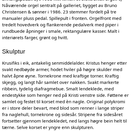
Nåværende orgel sentralt på galleriet, bygget av Bruno
Christensen & sønner i 1986. 23 stemmer fordelt på tre
manualer pluss pedal. Spillepult i fronten. Orgelfront med
tredelt hovedverk og flankerende pedalverk med piper i
rundbuede åpninger i smale, rektangulære kasser. Malt i
interiørets farger, grønt og hvitt.
Skulptur
Krusifiks i eik, antakelig senmiddelalder. Kristus henger etter
svakt nedbøyde armer, hodet hviler på høgre skulder med
halvt åpne øyne. Tornekrone med kraftige torner. Kraftig
skjegg, og langt hår samlet over nakken. Svakt markerte
ribbein, tydelig diafragmebue. Smalt lendeklede, med
endestykke som henger ned på Kristi venstre side. Føttene er
samlet og festet til korset med èn nagle. Original polykromi
er i store deler bevart, med blod som renner i lange striper
fra naglehull, tornekrone og sidesår. Stripene fra sidesåret
fortsetter gjennom lendekledet, ned langs høgre bein helt til
tærne. Selve korset er yngre enn skulpturen.