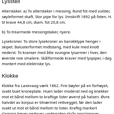
Lysstell
Alterstaker. a) To alterstaker i messing. Rund fot med vulster,
søyleformet skaft. Stor pipe for lys. Innskrift 1892 på foten. H.
til krave 44,8 cm, diam. fot 20,8 cm.
b) To trearmede messingstaker, nyere.
Lysekroner. To store lysekroner av barokktype henger i
skipet. Balusterformet midtstang, med kule med knott
nederst. To kranser med åtte svungne lysarmer i hver, den
øverste noe smalere. Skålformede kraver med lyspiper, i dag
montert med elektriske lys.
Klokke
Klokke fra Laxevaag værk 1862. Fire bøyler på en forhøyet,
svakt buet kroneplate. Huen lader moderat ned og knekker
mot et bånd mellom to kraftige lister øverst på halsen. Øvre
halvdel av korpus er tilnærmet rettvegget, før den lader
svakt ut mot et bånd mellom to lister. Kraftig markert
slagring bøyer nedover, undersiden skrår opp/innover.