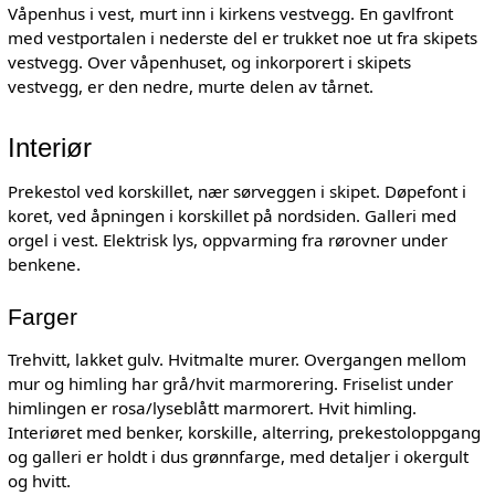
Våpenhus i vest, murt inn i kirkens vestvegg. En gavlfront
med vestportalen i nederste del er trukket noe ut fra skipets
vestvegg. Over våpenhuset, og inkorporert i skipets
vestvegg, er den nedre, murte delen av tårnet.
Interiør
Prekestol ved korskillet, nær sørveggen i skipet. Døpefont i
koret, ved åpningen i korskillet på nordsiden. Galleri med
orgel i vest. Elektrisk lys, oppvarming fra rørovner under
benkene.
Farger
Trehvitt, lakket gulv. Hvitmalte murer. Overgangen mellom
mur og himling har grå/hvit marmorering. Friselist under
himlingen er rosa/lyseblått marmorert. Hvit himling.
Interiøret med benker, korskille, alterring, prekestoloppgang
og galleri er holdt i dus grønnfarge, med detaljer i okergult
og hvitt.