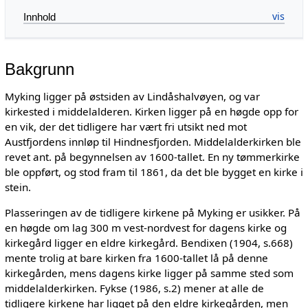
Innhold
Bakgrunn
Myking ligger på østsiden av Lindåshalvøyen, og var
kirkested i middelalderen. Kirken ligger på en høgde opp for
en vik, der det tidligere har vært fri utsikt ned mot
Austfjordens innløp til Hindnesfjorden. Middelalderkirken ble
revet ant. på begynnelsen av 1600-tallet. En ny tømmerkirke
ble oppført, og stod fram til 1861, da det ble bygget en kirke i
stein.
Plasseringen av de tidligere kirkene på Myking er usikker. På
en høgde om lag 300 m vest-nordvest for dagens kirke og
kirkegård ligger en eldre kirkegård. Bendixen (1904, s.668)
mente trolig at bare kirken fra 1600-tallet lå på denne
kirkegården, mens dagens kirke ligger på samme sted som
middelalderkirken. Fykse (1986, s.2) mener at alle de
tidligere kirkene har ligget på den eldre kirkegården, men