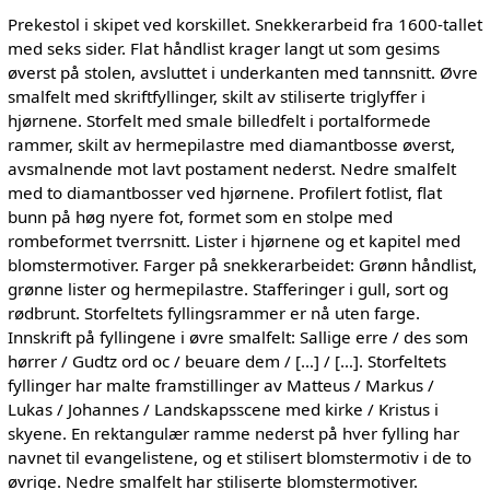
Prekestol i skipet ved korskillet. Snekkerarbeid fra 1600-tallet
med seks sider. Flat håndlist krager langt ut som gesims
øverst på stolen, avsluttet i underkanten med tannsnitt. Øvre
smalfelt med skriftfyllinger, skilt av stiliserte triglyffer i
hjørnene. Storfelt med smale billedfelt i portalformede
rammer, skilt av hermepilastre med diamantbosse øverst,
avsmalnende mot lavt postament nederst. Nedre smalfelt
med to diamantbosser ved hjørnene. Profilert fotlist, flat
bunn på høg nyere fot, formet som en stolpe med
rombeformet tverrsnitt. Lister i hjørnene og et kapitel med
blomstermotiver. Farger på snekkerarbeidet: Grønn håndlist,
grønne lister og hermepilastre. Stafferinger i gull, sort og
rødbrunt. Storfeltets fyllingsrammer er nå uten farge.
Innskrift på fyllingene i øvre smalfelt: Sallige erre / des som
hørrer / Gudtz ord oc / beuare dem / […] / […]. Storfeltets
fyllinger har malte framstillinger av Matteus / Markus /
Lukas / Johannes / Landskapsscene med kirke / Kristus i
skyene. En rektangulær ramme nederst på hver fylling har
navnet til evangelistene, og et stilisert blomstermotiv i de to
øvrige. Nedre smalfelt har stiliserte blomstermotiver.