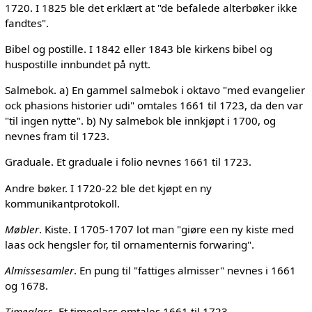
1720. I 1825 ble det erklært at "de befalede alterbøker ikke
fandtes".
Bibel og postille. I 1842 eller 1843 ble kirkens bibel og
huspostille innbundet på nytt.
Salmebok. a) En gammel salmebok i oktavo "med evangelier
ock phasions historier udi" omtales 1661 til 1723, da den var
"til ingen nytte". b) Ny salmebok ble innkjøpt i 1700, og
nevnes fram til 1723.
Graduale. Et graduale i folio nevnes 1661 til 1723.
Andre bøker. I 1720-22 ble det kjøpt en ny
kommunikantprotokoll.
Møbler
. Kiste. I 1705-1707 lot man "giøre een ny kiste med
laas ock hengsler for, til ornamenternis forwaring".
Almissesamler
. En pung til "fattiges almisser" nevnes i 1661
og 1678.
Timeglass
. Et timeglass omtales 1661 til 1723.