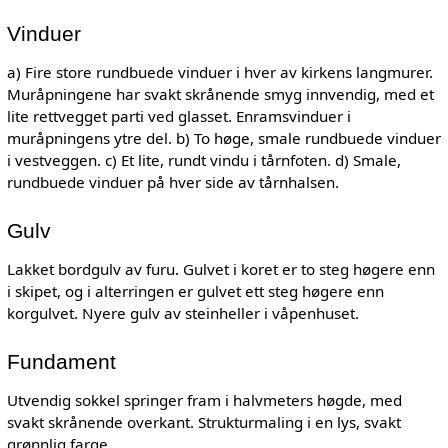
Vinduer
a) Fire store rundbuede vinduer i hver av kirkens langmurer.
Muråpningene har svakt skrånende smyg innvendig, med et
lite rettvegget parti ved glasset. Enramsvinduer i
muråpningens ytre del. b) To høge, smale rundbuede vinduer
i vestveggen. c) Et lite, rundt vindu i tårnfoten. d) Smale,
rundbuede vinduer på hver side av tårnhalsen.
Gulv
Lakket bordgulv av furu. Gulvet i koret er to steg høgere enn
i skipet, og i alterringen er gulvet ett steg høgere enn
korgulvet. Nyere gulv av steinheller i våpenhuset.
Fundament
Utvendig sokkel springer fram i halvmeters høgde, med
svakt skrånende overkant. Strukturmaling i en lys, svakt
grønnlig farge.