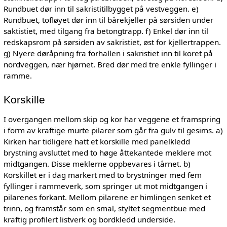
Rundbuet dør inn til sakristitilbygget på vestveggen. e)
Rundbuet, tofløyet dør inn til bårekjeller på sørsiden under
saktistiet, med tilgang fra betongtrapp. f) Enkel dør inn til
redskapsrom på sørsiden av sakristiet, øst for kjellertrappen.
g) Nyere døråpning fra forhallen i sakristiet inn til koret på
nordveggen, nær hjørnet. Bred dør med tre enkle fyllinger i
ramme.
Korskille
I overgangen mellom skip og kor har veggene et framspring
i form av kraftige murte pilarer som går fra gulv til gesims. a)
Kirken har tidligere hatt et korskille med panelkledd
brystning avsluttet med to høge åttekantede meklere mot
midtgangen. Disse meklerne oppbevares i tårnet. b)
Korskillet er i dag markert med to brystninger med fem
fyllinger i rammeverk, som springer ut mot midtgangen i
pilarenes forkant. Mellom pilarene er himlingen senket et
trinn, og framstår som en smal, styltet segmentbue med
kraftig profilert listverk og bordkledd underside.