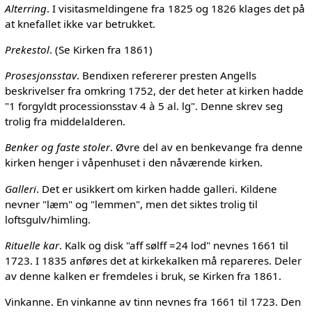
Alterring
. I visitasmeldingene fra 1825 og 1826 klages det på
at knefallet ikke var betrukket.
Prekestol
. (Se Kirken fra 1861)
Prosesjonsstav
. Bendixen refererer presten Angells
beskrivelser fra omkring 1752, der det heter at kirken hadde
"1 forgyldt processionsstav 4 à 5 al. lg". Denne skrev seg
trolig fra middelalderen.
Benker og faste stoler
. Øvre del av en benkevange fra denne
kirken henger i våpenhuset i den nåværende kirken.
Galleri
. Det er usikkert om kirken hadde galleri. Kildene
nevner "læm" og "lemmen", men det siktes trolig til
loftsgulv/himling.
Rituelle kar
. Kalk og disk "aff sølff =24 lod" nevnes 1661 til
1723. I 1835 anføres det at kirkekalken må repareres. Deler
av denne kalken er fremdeles i bruk, se Kirken fra 1861.
Vinkanne. En vinkanne av tinn nevnes fra 1661 til 1723. Den