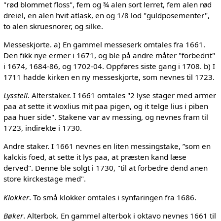
"rød blommet floss", fem og ¾ alen sort lerret, fem alen rød
dreiel, en alen hvit atlask, en og 1/8 lod "guldposementer",
to alen skruesnorer, og silke.
Messeskjorte. a) En gammel messeserk omtales fra 1661.
Den fikk nye ermer i 1671, og ble på andre måter "forbedrit"
i 1674, 1684-86, og 1702-04. Oppføres siste gang i 1708. b) I
1711 hadde kirken en ny messeskjorte, som nevnes til 1723.
Lysstell
. Alterstaker. I 1661 omtales "2 lyse stager med armer
paa at sette it woxlius mit paa pigen, og it telge lius i piben
paa huer side". Stakene var av messing, og nevnes fram til
1723, indirekte i 1730.
Andre staker. I 1661 nevnes en liten messingstake, ”som en
kalckis foed, at sette it lys paa, at præsten kand læse
derved". Denne ble solgt i 1730, "til at forbedre dend anen
store kirckestage med".
Klokker
. To små klokker omtales i synfaringen fra 1686.
Bøker
. Alterbok. En gammel alterbok i oktavo nevnes 1661 til