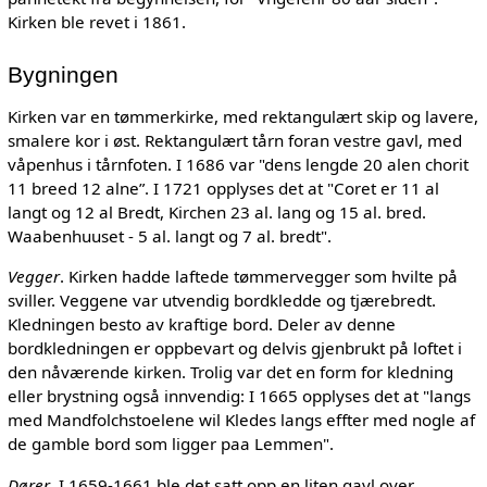
Kirken ble revet i 1861.
Bygningen
Kirken var en tømmerkirke, med rektangulært skip og lavere,
smalere kor i øst. Rektangulært tårn foran vestre gavl, med
våpenhus i tårnfoten. I 1686 var "dens lengde 20 alen chorit
11 breed 12 alne”. I 1721 opplyses det at "Coret er 11 al
langt og 12 al Bredt, Kirchen 23 al. lang og 15 al. bred.
Waabenhuuset - 5 al. langt og 7 al. bredt".
Vegger
. Kirken hadde laftede tømmervegger som hvilte på
sviller. Veggene var utvendig bordkledde og tjærebredt.
Kledningen besto av kraftige bord. Deler av denne
bordkledningen er oppbevart og delvis gjenbrukt på loftet i
den nåværende kirken. Trolig var det en form for kledning
eller brystning også innvendig: I 1665 opplyses det at "langs
med Mandfolchstoelene wil Kledes langs effter med nogle af
de gamble bord som ligger paa Lemmen".
Dører
. I 1659-1661 ble det satt opp en liten gavl over