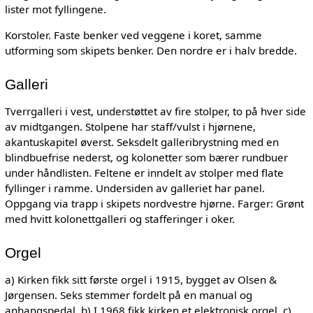
lister mot fyllingene.
Korstoler. Faste benker ved veggene i koret, samme
utforming som skipets benker. Den nordre er i halv bredde.
Galleri
Tverrgalleri i vest, understøttet av fire stolper, to på hver side
av midtgangen. Stolpene har staff/vulst i hjørnene,
akantuskapitel øverst. Seksdelt galleribrystning med en
blindbuefrise nederst, og kolonetter som bærer rundbuer
under håndlisten. Feltene er inndelt av stolper med flate
fyllinger i ramme. Undersiden av galleriet har panel.
Oppgang via trapp i skipets nordvestre hjørne. Farger: Grønt
med hvitt kolonettgalleri og stafferinger i oker.
Orgel
a) Kirken fikk sitt første orgel i 1915, bygget av Olsen &
Jørgensen. Seks stemmer fordelt på en manual og
anhangspedal. b) I 1968 fikk kirken et elektronisk orgel. c)