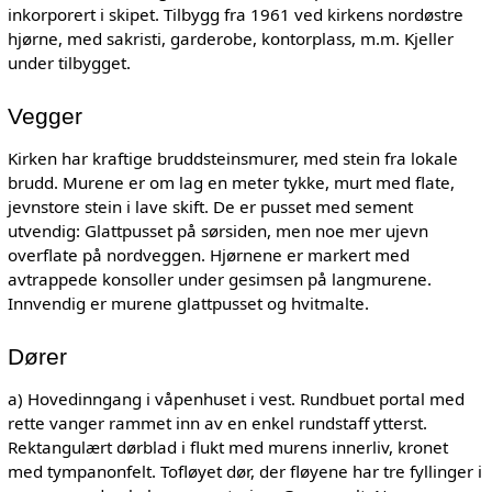
inkorporert i skipet. Tilbygg fra 1961 ved kirkens nordøstre
hjørne, med sakristi, garderobe, kontorplass, m.m. Kjeller
under tilbygget.
Vegger
Kirken har kraftige bruddsteinsmurer, med stein fra lokale
brudd. Murene er om lag en meter tykke, murt med flate,
jevnstore stein i lave skift. De er pusset med sement
utvendig: Glattpusset på sørsiden, men noe mer ujevn
overflate på nordveggen. Hjørnene er markert med
avtrappede konsoller under gesimsen på langmurene.
Innvendig er murene glattpusset og hvitmalte.
Dører
a) Hovedinngang i våpenhuset i vest. Rundbuet portal med
rette vanger rammet inn av en enkel rundstaff ytterst.
Rektangulært dørblad i flukt med murens innerliv, kronet
med tympanonfelt. Tofløyet dør, der fløyene har tre fyllinger i