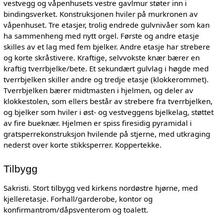
vestvegg og våpenhusets vestre gavlmur støter inn i
bindingsverket. Konstruksjonen hviler på murkronen av
våpenhuset. Tre etasjer, trolig endrede gulvnivåer som kan
ha sammenheng med nytt orgel. Første og andre etasje
skilles av et lag med fem bjelker. Andre etasje har strebere
og korte skråstivere. Kraftige, selvvokste knær bærer en
kraftig tverrbjelke/bete. Et sekundært gulvlag i høgde med
tverrbjelken skiller andre og tredje etasje (klokkerommet).
Tverrbjelken bærer midtmasten i hjelmen, og deler av
klokkestolen, som ellers består av strebere fra tverrbjelken,
og bjelker som hviler i øst- og vestveggens bjelkelag, støttet
av fire bueknær. Hjelmen er spiss firesidig pyramidal i
gratsperrekonstruksjon hvilende på stjerne, med utkraging
nederst over korte stikksperrer. Koppertekke.
Tilbygg
Sakristi. Stort tilbygg ved kirkens nordøstre hjørne, med
kjelleretasje. Forhall/garderobe, kontor og
konfirmantrom/dåpsventerom og toalett.