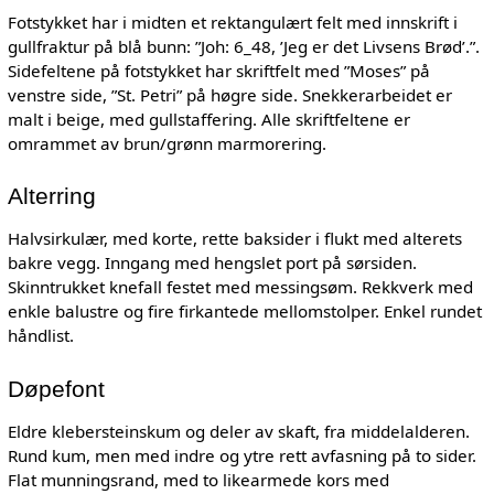
Fotstykket har i midten et rektangulært felt med innskrift i
gullfraktur på blå bunn: ”Joh: 6_48, ’Jeg er det Livsens Brød’.”.
Sidefeltene på fotstykket har skriftfelt med ”Moses” på
venstre side, ”St. Petri” på høgre side. Snekkerarbeidet er
malt i beige, med gullstaffering. Alle skriftfeltene er
omrammet av brun/grønn marmorering.
Alterring
Halvsirkulær, med korte, rette baksider i flukt med alterets
bakre vegg. Inngang med hengslet port på sørsiden.
Skinntrukket knefall festet med messingsøm. Rekkverk med
enkle balustre og fire firkantede mellomstolper. Enkel rundet
håndlist.
Døpefont
Eldre klebersteinskum og deler av skaft, fra middelalderen.
Rund kum, men med indre og ytre rett avfasning på to sider.
Flat munningsrand, med to likearmede kors med