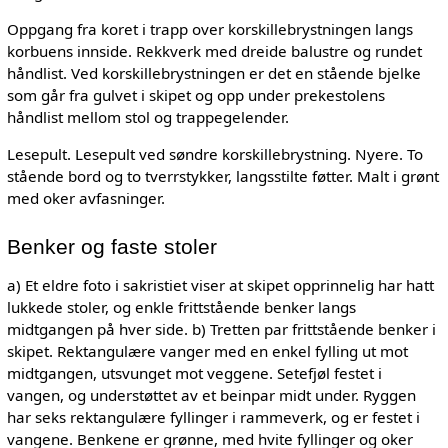
Oppgang fra koret i trapp over korskillebrystningen langs
korbuens innside. Rekkverk med dreide balustre og rundet
håndlist. Ved korskillebrystningen er det en stående bjelke
som går fra gulvet i skipet og opp under prekestolens
håndlist mellom stol og trappegelender.
Lesepult. Lesepult ved søndre korskillebrystning. Nyere. To
stående bord og to tverrstykker, langsstilte føtter. Malt i grønt
med oker avfasninger.
Benker og faste stoler
a) Et eldre foto i sakristiet viser at skipet opprinnelig har hatt
lukkede stoler, og enkle frittstående benker langs
midtgangen på hver side. b) Tretten par frittstående benker i
skipet. Rektangulære vanger med en enkel fylling ut mot
midtgangen, utsvunget mot veggene. Setefjøl festet i
vangen, og understøttet av et beinpar midt under. Ryggen
har seks rektangulære fyllinger i rammeverk, og er festet i
vangene. Benkene er grønne, med hvite fyllinger og oker