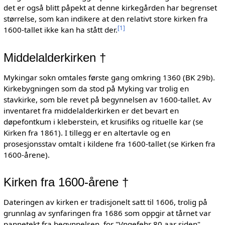
det er også blitt påpekt at denne kirkegården har begrenset
størrelse, som kan indikere at den relativt store kirken fra
[
1
]
1600-tallet ikke kan ha stått der.
Middelalderkirken †
Mykingar sokn omtales første gang omkring 1360 (BK 29b).
Kirkebygningen som da stod på Myking var trolig en
stavkirke, som ble revet på begynnelsen av 1600-tallet. Av
inventaret fra middelalderkirken er det bevart en
døpefontkum i kleberstein, et krusifiks og rituelle kar (se
Kirken fra 1861). I tillegg er en altertavle og en
prosesjonsstav omtalt i kildene fra 1600-tallet (se Kirken fra
1600-årene).
Kirken fra 1600-årene †
Dateringen av kirken er tradisjonelt satt til 1606, trolig på
grunnlag av synfaringen fra 1686 som oppgir at tårnet var
pannetekt fra begynnelsen, for "Vngefehr 80 aar siden".