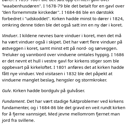
”waabenhusdøren". I 1678-79 ble det betalt for en gavl over
”den fornemmste kirckedør". I 1684-86 ble en dørstokk
forbedret i "udskoddet". Kirken hadde minst to dører i 1824,
omkring denne tiden ble det også satt inn en ny dør i koret.
Vinduer
. I kildene nevnes bare vinduer i koret, men det må
ha vært vinduer også i skipet. Det har vært flere vinduer på
østveggen i koret, samt minst ett på nord- og sørveggen.
Treluker og vannbord over vinduene omtales hyppig. I 1686
er det nevnt et hull i vestre gavl for kirkens stiger som ble
oppbevart på kirkeloftet. I 1801 anføres det at kirken hadde
fått nye vinduer. Ved visitasen i 1832 ble det påpekt at
vinduene manglet beslag, hengsler og stormkroker.
Gulv
. Kirken hadde bordgulv på gulvåser.
Fundament
. Det har vært stadige fuktproblemer ved kirkens
fundamenter, og i 1684-86 ble det gravd en veit rundt kirken
for å fjerne vannsiget. Med jevne mellomrom fjernet man
jord fra svillene.