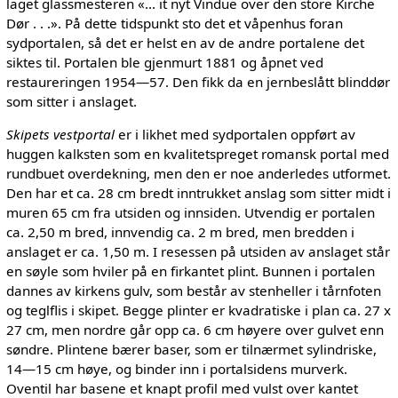
laget glassmesteren «... it nyt Vindue over den store Kirche
Dør . . .». På dette tidspunkt sto det et våpenhus foran
sydportalen, så det er helst en av de andre portalene det
siktes til. Portalen ble gjenmurt 1881 og åpnet ved
restaureringen 1954—57. Den fikk da en jernbeslått blinddør
som sitter i anslaget.
Skipets vestportal
er i likhet med sydportalen oppført av
huggen kalksten som en kvalitetspreget romansk portal med
rundbuet overdekning, men den er noe anderledes utformet.
Den har et ca. 28 cm bredt inntrukket anslag som sitter midt i
muren 65 cm fra utsiden og innsiden. Utvendig er portalen
ca. 2,50 m bred, innvendig ca. 2 m bred, men bredden i
anslaget er ca. 1,50 m. I resessen på utsiden av anslaget står
en søyle som hviler på en firkantet plint. Bunnen i portalen
dannes av kirkens gulv, som består av stenheller i tårnfoten
og teglflis i skipet. Begge plinter er kvadratiske i plan ca. 27 x
27 cm, men nordre går opp ca. 6 cm høyere over gulvet enn
søndre. Plintene bærer baser, som er tilnærmet sylindriske,
14—15 cm høye, og binder inn i portalsidens murverk.
Oventil har basene et knapt profil med vulst over kantet