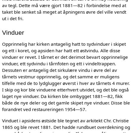
av tegl. Dette må være gjort 1881—82 i forbindelse med at
taket ble senket så meget at åpningens øvre del ville vendt
ut i det fri.
Vinduer
Opprinnelig har kirken antagelig hatt to sydvinduer i skipet
og ett i koret, og apsiden har hatt ett østvindu. Alle disse
vinduer er revet. I tårnet er det derimot bevart opprinnelige
vinduer, ett sydvindu i tårnfoten og ett i vindeltrappen.
Dessuten er antagelig det sirkulære vindu i øvre del av
tårnets vestmur opprinnelig, og det samme er muligens
tilfelle med de to lydglugger øverst i hver av tårnets 4 murer.
I skip og kor ble vinduene etterhvert utvidet, og det ble også
laget nye vinduer. Da kirken ble ombygget 1881—82, fikk
både de nye deler og det gamle skipet nye vinduer. Disse ble
forandret ved restaureringen 1954—57.
Vinduet i apsidens østside ble tegnet av arkitekt Chr. Christie
1865 og ble revet 1881. Det hadde rundbuet overdekning og