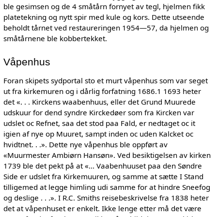
ble gesimsen og de 4 småtårn fornyet av tegl, hjelmen fikk
platetekning og nytt spir med kule og kors. Dette utseende
beholdt tårnet ved restaureringen 1954—57, da hjelmen og
småtårnene ble kobbertekket.
Våpenhus
Foran skipets sydportal sto et murt våpenhus som var seget
ut fra kirkemuren og i dårlig forfatning 1686.1 1693 heter
det «. . . Kirckens waabenhuus, eller det Grund Muurede
udskuur for dend syndre Kirckedøer som fra Kircken var
udslet oc Refnet, saa det stod paa Fald, er nedtaget oc it
igien af nye op Muuret, sampt inden oc uden Kalcket oc
hvidtnet. . .». Dette nye våpenhus ble oppført av
«Muurmester Ambiørn Hansøn». Ved besiktigelsen av kirken
1739 ble det pekt på at «... Vaabenhuuset paa den Søndre
Side er udslet fra Kirkemuuren, og samme at sætte I Stand
tilligemed at legge himling udi samme for at hindre Sneefog
og deslige . . .». I R.C. Smiths reisebeskrivelse fra 1838 heter
det at våpenhuset er enkelt. Ikke lenge etter må det være