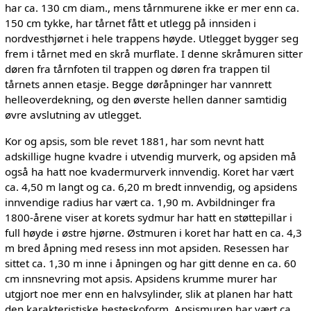
har ca. 130 cm diam., mens tårnmurene ikke er mer enn ca.
150 cm tykke, har tårnet fått et utlegg på innsiden i
nordvesthjørnet i hele trappens høyde. Utlegget bygger seg
frem i tårnet med en skrå murflate. I denne skråmuren sitter
døren fra tårnfoten til trappen og døren fra trappen til
tårnets annen etasje. Begge døråpninger har vannrett
helleoverdekning, og den øverste hellen danner samtidig
øvre avslutning av utlegget.
Kor og apsis, som ble revet 1881, har som nevnt hatt
adskillige hugne kvadre i utvendig murverk, og apsiden må
også ha hatt noe kvadermurverk innvendig. Koret har vært
ca. 4,50 m langt og ca. 6,20 m bredt innvendig, og apsidens
innvendige radius har vært ca. 1,90 m. Avbildninger fra
1800-årene viser at korets sydmur har hatt en støttepillar i
full høyde i østre hjørne. Østmuren i koret har hatt en ca. 4,3
m bred åpning med resess inn mot apsiden. Resessen har
sittet ca. 1,30 m inne i åpningen og har gitt denne en ca. 60
cm innsnevring mot apsis. Apsidens krumme murer har
utgjort noe mer enn en halvsylinder, slik at planen har hatt
den karakteristiske hesteskoform. Apsismuren har vært ca.