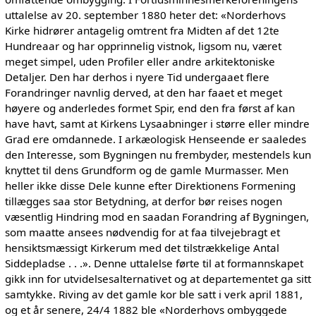
uttalelse av 20. september 1880 heter det: «Norderhovs
Kirke hidrører antagelig omtrent fra Midten af det 12te
Hundreaar og har opprinnelig vistnok, ligsom nu, været
meget simpel, uden Profiler eller andre arkitektoniske
Detaljer. Den har derhos i nyere Tid undergaaet flere
Forandringer navnlig derved, at den har faaet et meget
høyere og anderledes formet Spir, end den fra først af kan
have havt, samt at Kirkens Lysaabninger i større eller mindre
Grad ere omdannede. I arkæologisk Henseende er saaledes
den Interesse, som Bygningen nu frembyder, mestendels kun
knyttet til dens Grundform og de gamle Murmasser. Men
heller ikke disse Dele kunne efter Direktionens Formening
tillægges saa stor Betydning, at derfor bør reises nogen
væsentlig Hindring mod en saadan Forandring af Bygningen,
som maatte ansees nødvendig for at faa tilvejebragt et
hensiktsmæssigt Kirkerum med det tilstrækkelige Antal
Siddepladse . . .». Denne uttalelse førte til at formannskapet
gikk inn for utvidelsesalternativet og at departementet ga sitt
samtykke. Riving av det gamle kor ble satt i verk april 1881,
og et år senere, 24/4 1882 ble «Norderhovs ombyggede