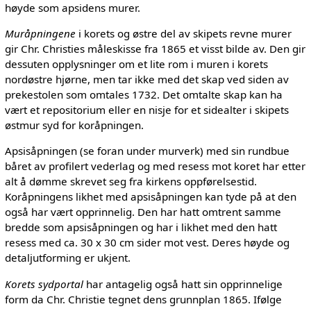
høyde som apsidens murer.
Muråpningene
i korets og østre del av skipets revne murer
gir Chr. Christies måleskisse fra 1865 et visst bilde av. Den gir
dessuten opplysninger om et lite rom i muren i korets
nordøstre hjørne, men tar ikke med det skap ved siden av
prekestolen som omtales 1732. Det omtalte skap kan ha
vært et repositorium eller en nisje for et sidealter i skipets
østmur syd for koråpningen.
Apsisåpningen (se foran under murverk) med sin rundbue
båret av profilert vederlag og med resess mot koret har etter
alt å dømme skrevet seg fra kirkens oppførelsestid.
Koråpningens likhet med apsisåpningen kan tyde på at den
også har vært opprinnelig. Den har hatt omtrent samme
bredde som apsisåpningen og har i likhet med den hatt
resess med ca. 30 x 30 cm sider mot vest. Deres høyde og
detaljutforming er ukjent.
Korets sydportal
har antagelig også hatt sin opprinnelige
form da Chr. Christie tegnet dens grunnplan 1865. Ifølge