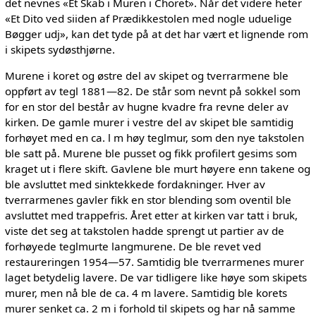
det nevnes «Et Skab i Muren i Choret». Når det videre heter
«Et Dito ved siiden af Prædikkestolen med nogle uduelige
Bøgger udj», kan det tyde på at det har vært et lignende rom
i skipets sydøsthjørne.
Murene i koret og østre del av skipet og tverrarmene ble
oppført av tegl 1881—82. De står som nevnt på sokkel som
for en stor del består av hugne kvadre fra revne deler av
kirken. De gamle murer i vestre del av skipet ble samtidig
forhøyet med en ca. l m høy teglmur, som den nye takstolen
ble satt på. Murene ble pusset og fikk profilert gesims som
kraget ut i flere skift. Gavlene ble murt høyere enn takene og
ble avsluttet med sinktekkede fordakninger. Hver av
tverrarmenes gavler fikk en stor blending som oventil ble
avsluttet med trappefris. Året etter at kirken var tatt i bruk,
viste det seg at takstolen hadde sprengt ut partier av de
forhøyede teglmurte langmurene. De ble revet ved
restaureringen 1954—57. Samtidig ble tverrarmenes murer
laget betydelig lavere. De var tidligere like høye som skipets
murer, men nå ble de ca. 4 m lavere. Samtidig ble korets
murer senket ca. 2 m i forhold til skipets og har nå samme