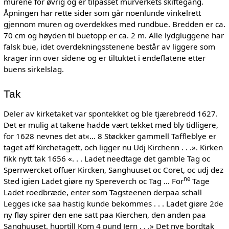
murene for øvrig og er tilpasset murverkets skiftegang.
Åpningen har rette sider som går noenlunde vinkelrett
gjennom muren og overdekkes med rundbue. Bredden er ca.
70 cm og høyden til buetopp er ca. 2 m. Alle lydgluggene har
falsk bue, idet overdekningsstenene består av liggere som
krager inn over sidene og er tiltuktet i endeflatene etter
buens sirkelslag.
Tak
Deler av kirketaket var spontekket og ble tjærebredd 1627.
Det er mulig at takene hadde vært tekket med bly tidligere,
for 1628 nevnes det at«... 8 Støckker gammell Taffleblye er
taget aff Kirchetagett, och ligger nu Udj Kirchenn . . .». Kirken
fikk nytt tak 1656 «. . . Ladet needtage det gamble Tag oc
Sperrwercket offuer Kircken, Sanghuuset oc Coret, oc udj dez
ne
Sted igien Ladet giøre ny Spereverch oc Tag ... For
Tage
Ladet roedbræde, enter som Tagsteenen derpaa schall
Legges icke saa hastig kunde bekommes . . . Ladet giøre 2de
ny fløy spirer den ene satt paa Kierchen, den anden paa
Sanghuuset, huortill Kom 4 pund Jern . . .» Det nye bordtak