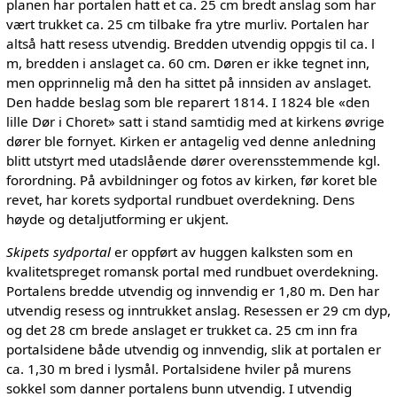
planen har portalen hatt et ca. 25 cm bredt anslag som har
vært trukket ca. 25 cm tilbake fra ytre murliv. Portalen har
altså hatt resess utvendig. Bredden utvendig oppgis til ca. l
m, bredden i anslaget ca. 60 cm. Døren er ikke tegnet inn,
men opprinnelig må den ha sittet på innsiden av anslaget.
Den hadde beslag som ble reparert 1814. I 1824 ble «den
lille Dør i Choret» satt i stand samtidig med at kirkens øvrige
dører ble fornyet. Kirken er antagelig ved denne anledning
blitt utstyrt med utadslående dører overensstemmende kgl.
forordning. På avbildninger og fotos av kirken, før koret ble
revet, har korets sydportal rundbuet overdekning. Dens
høyde og detaljutforming er ukjent.
Skipets sydportal
er oppført av huggen kalksten som en
kvalitetspreget romansk portal med rundbuet overdekning.
Portalens bredde utvendig og innvendig er 1,80 m. Den har
utvendig resess og inntrukket anslag. Resessen er 29 cm dyp,
og det 28 cm brede anslaget er trukket ca. 25 cm inn fra
portalsidene både utvendig og innvendig, slik at portalen er
ca. 1,30 m bred i lysmål. Portalsidene hviler på murens
sokkel som danner portalens bunn utvendig. I utvendig