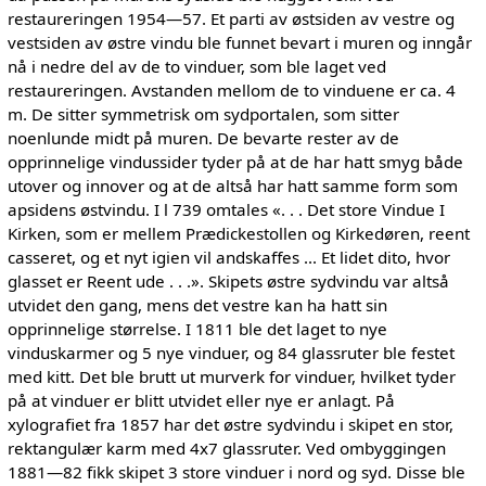
restaureringen 1954—57. Et parti av østsiden av vestre og
vestsiden av østre vindu ble funnet bevart i muren og inngår
nå i nedre del av de to vinduer, som ble laget ved
restaureringen. Avstanden mellom de to vinduene er ca. 4
m. De sitter symmetrisk om sydportalen, som sitter
noenlunde midt på muren. De bevarte rester av de
opprinnelige vindussider tyder på at de har hatt smyg både
utover og innover og at de altså har hatt samme form som
apsidens østvindu. I l 739 omtales «. . . Det store Vindue I
Kirken, som er mellem Prædickestollen og Kirkedøren, reent
casseret, og et nyt igien vil andskaffes ... Et lidet dito, hvor
glasset er Reent ude . . .». Skipets østre sydvindu var altså
utvidet den gang, mens det vestre kan ha hatt sin
opprinnelige størrelse. I 1811 ble det laget to nye
vinduskarmer og 5 nye vinduer, og 84 glassruter ble festet
med kitt. Det ble brutt ut murverk for vinduer, hvilket tyder
på at vinduer er blitt utvidet eller nye er anlagt. På
xylografiet fra 1857 har det østre sydvindu i skipet en stor,
rektangulær karm med 4x7 glassruter. Ved ombyggingen
1881—82 fikk skipet 3 store vinduer i nord og syd. Disse ble