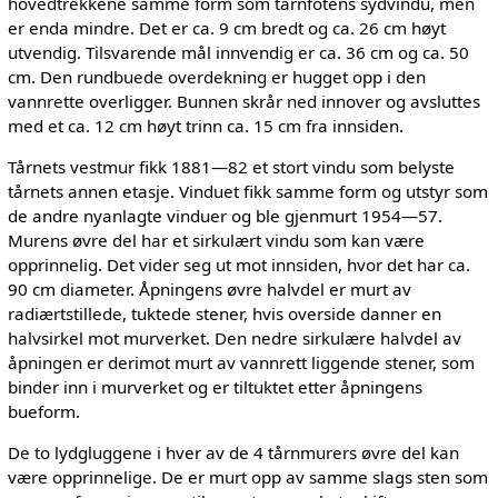
hovedtrekkene samme form som tårnfotens sydvindu, men
er enda mindre. Det er ca. 9 cm bredt og ca. 26 cm høyt
utvendig. Tilsvarende mål innvendig er ca. 36 cm og ca. 50
cm. Den rundbuede overdekning er hugget opp i den
vannrette overligger. Bunnen skrår ned innover og avsluttes
med et ca. 12 cm høyt trinn ca. 15 cm fra innsiden.
Tårnets vestmur fikk 1881—82 et stort vindu som belyste
tårnets annen etasje. Vinduet fikk samme form og utstyr som
de andre nyanlagte vinduer og ble gjenmurt 1954—57.
Murens øvre del har et sirkulært vindu som kan være
opprinnelig. Det vider seg ut mot innsiden, hvor det har ca.
90 cm diameter. Åpningens øvre halvdel er murt av
radiærtstillede, tuktede stener, hvis overside danner en
halvsirkel mot murverket. Den nedre sirkulære halvdel av
åpningen er derimot murt av vannrett liggende stener, som
binder inn i murverket og er tiltuktet etter åpningens
bueform.
De to lydgluggene i hver av de 4 tårnmurers øvre del kan
være opprinnelige. De er murt opp av samme slags sten som