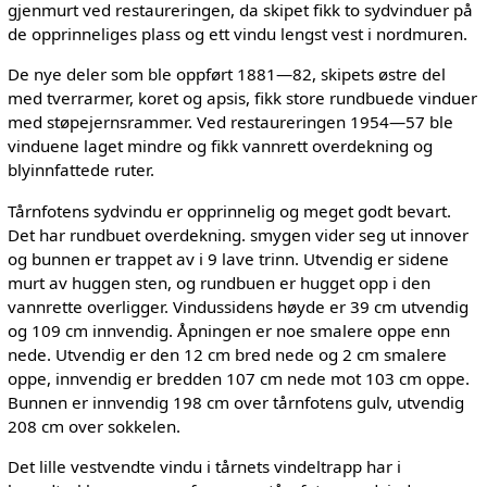
gjenmurt ved restaureringen, da skipet fikk to sydvinduer på
de opprinneliges plass og ett vindu lengst vest i nordmuren.
De nye deler som ble oppført 1881—82, skipets østre del
med tverrarmer, koret og apsis, fikk store rundbuede vinduer
med støpejernsrammer. Ved restaureringen 1954—57 ble
vinduene laget mindre og fikk vannrett overdekning og
blyinnfattede ruter.
Tårnfotens sydvindu er opprinnelig og meget godt bevart.
Det har rundbuet overdekning. smygen vider seg ut innover
og bunnen er trappet av i 9 lave trinn. Utvendig er sidene
murt av huggen sten, og rundbuen er hugget opp i den
vannrette overligger. Vindussidens høyde er 39 cm utvendig
og 109 cm innvendig. Åpningen er noe smalere oppe enn
nede. Utvendig er den 12 cm bred nede og 2 cm smalere
oppe, innvendig er bredden 107 cm nede mot 103 cm oppe.
Bunnen er innvendig 198 cm over tårnfotens gulv, utvendig
208 cm over sokkelen.
Det lille vestvendte vindu i tårnets vindeltrapp har i