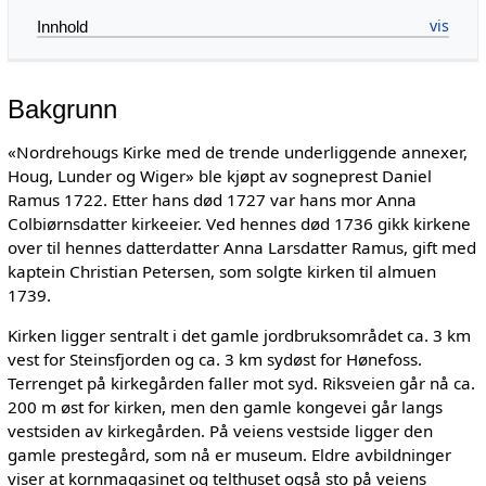
Innhold
Bakgrunn
«Nordrehougs Kirke med de trende underliggende annexer,
Houg, Lunder og Wiger» ble kjøpt av sogneprest Daniel
Ramus 1722. Etter hans død 1727 var hans mor Anna
Colbiørnsdatter kirkeeier. Ved hennes død 1736 gikk kirkene
over til hennes datterdatter Anna Larsdatter Ramus, gift med
kaptein Christian Petersen, som solgte kirken til almuen
1739.
Kirken ligger sentralt i det gamle jordbruksområdet ca. 3 km
vest for Steinsfjorden og ca. 3 km sydøst for Hønefoss.
Terrenget på kirkegården faller mot syd. Riksveien går nå ca.
200 m øst for kirken, men den gamle kongevei går langs
vestsiden av kirkegården. På veiens vestside ligger den
gamle prestegård, som nå er museum. Eldre avbildninger
viser at kornmagasinet og telthuset også sto på veiens