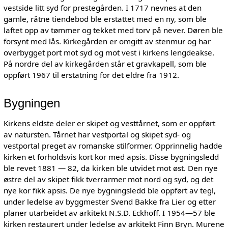
vestside litt syd for prestegården. I 1717 nevnes at den
gamle, råtne tiendebod ble erstattet med en ny, som ble
laftet opp av tømmer og tekket med torv på never. Døren ble
forsynt med lås. Kirkegården er omgitt av stenmur og har
overbygget port mot syd og mot vest i kirkens lengdeakse.
På nordre del av kirkegården står et gravkapell, som ble
oppført 1967 til erstatning for det eldre fra 1912.
Bygningen
Kirkens eldste deler er skipet og vesttårnet, som er oppført
av natursten. Tårnet har vestportal og skipet syd- og
vestportal preget av romanske stilformer. Opprinnelig hadde
kirken et forholdsvis kort kor med apsis. Disse bygningsledd
ble revet 1881 — 82, da kirken ble utvidet mot øst. Den nye
østre del av skipet fikk tverrarmer mot nord og syd, og det
nye kor fikk apsis. De nye bygningsledd ble oppført av tegl,
under ledelse av byggmester Svend Bakke fra Lier og etter
planer utarbeidet av arkitekt N.S.D. Eckhoff. I 1954—57 ble
kirken restaurert under ledelse av arkitekt Finn Bryn. Murene