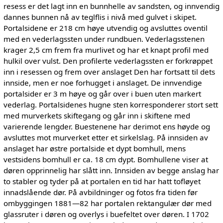
resess er det lagt inn en bunnhelle av sandsten, og innvendig
dannes bunnen nå av teglflis i nivå med gulvet i skipet.
Portalsidene er 218 cm høye utvendig og avsluttes oventil
med en vederlagssten under rundbuen. Vederlagsstenen
krager 2,5 cm frem fra murlivet og har et knapt profil med
hulkil over vulst. Den profilerte vederlagssten er forkrøppet
inn i resessen og frem over anslaget Den har fortsatt til dets
innside, men er noe forhugget i anslaget. De innvendige
portalsider er 3 m høye og går over i buen uten markert
vederlag. Portalsidenes hugne sten korresponderer stort sett
med murverkets skiftegang og går inn i skiftene med
varierende lengder. Buestenene har derimot ens høyde og
avsluttes mot murverket etter et sirkelslag. På innsiden av
anslaget har østre portalside et dypt bomhull, mens
vestsidens bomhull er ca. 18 cm dypt. Bomhullene viser at
døren opprinnelig har slått inn. Innsiden av begge anslag har
to stabler og tyder på at portalen en tid har hatt tofløyet
innadslående dør. På avbildninger og fotos fra tiden før
ombyggingen 1881—82 har portalen rektangulær dør med
glassruter i døren og overlys i buefeltet over døren. I 1702