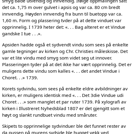
smyg både utvendig og innvendig. Ifølge oppmålingen satt
det ca. 1,75 m over gulvet i apsis og var ca. 80 cm bredt
innvendig. Høyden innvendig fra bunn til buetopp var ca.
1,60 m. Form og plassering tvder på at dette vinduet var
opprinnelig. I 1739 heter det: «. . . Bag alteret er et Vindue
gandske I tue . . .».
Apsiden hadde også et sydvendt vindu som sees på enkelte
gamle tegninger av kirken og Chr. Christies måleskisse. Det
var et lite vindu med smyg som videt seg ut innover.
Plasseringen tyder på at det ikke har vært opprinnelig. Det er
muligens dette vindu som kalles «. . . det andet Vindue i
Choret. . .» 1739.
Korets sydvindu, som sees på enkelte eldre avbildninger av
kirken, er muligens identisk med «. . . Det 3die Vindue udi
Choret . . .» som manglet et par ruter 1739. På xylografi av
kirken i Illustreret Nyhedsblad 1807 er det gjengitt som et
høyt og slankt rundbuet vindu med småruter.
Skipets to opprinnelige sydvinduer ble det funnet rester av
da pussen på murens sydside ble hugget vekk ved