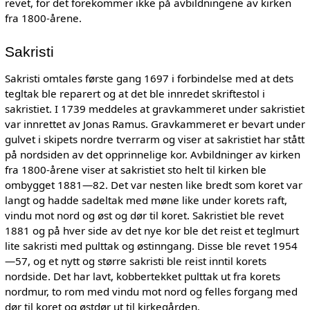
revet, for det forekommer ikke på avbildningene av kirken
fra 1800-årene.
Sakristi
Sakristi omtales første gang 1697 i forbindelse med at dets
tegltak ble reparert og at det ble innredet skriftestol i
sakristiet. I 1739 meddeles at gravkammeret under sakristiet
var innrettet av Jonas Ramus. Gravkammeret er bevart under
gulvet i skipets nordre tverrarm og viser at sakristiet har stått
på nordsiden av det opprinnelige kor. Avbildninger av kirken
fra 1800-årene viser at sakristiet sto helt til kirken ble
ombygget 1881—82. Det var nesten like bredt som koret var
langt og hadde sadeltak med møne like under korets raft,
vindu mot nord og øst og dør til koret. Sakristiet ble revet
1881 og på hver side av det nye kor ble det reist et teglmurt
lite sakristi med pulttak og østinngang. Disse ble revet 1954
—57, og et nytt og større sakristi ble reist inntil korets
nordside. Det har lavt, kobbertekket pulttak ut fra korets
nordmur, to rom med vindu mot nord og felles forgang med
dør til koret og østdør ut til kirkegården.