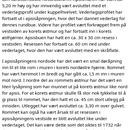
5,20 m høy og har innvendig vært avsluttet med et
vederlagsprofil under kuppelhvelvet. Vederlagsprofilet har
fortsatt ut i apsisåpningen, hvor det har dannet vederlag for
dennes rundbue. Videre har profilet vært forkrøppet frem på
vestsiden av korets østmur og har fortsatt inn i korets
østhjørner. Apsisbuen har hatt en ca. 30 x 30 cm resess i
vestsiden. Resessen har fortsatt ca. 60 cm ned under
vederlaget, hvor den har vært avsluttet med en skråflate.
I apsisåpningens nordside har det vært en smal døråpning
inn til et lite rom i muren i korets nordøstre hjørne. Rommet
har vært henimot l m bredt og har gått ca. l,5 m inn i muren
mot nord. I nordre del av rommets østmur har det vært en
liten lysåpning som har munnet ut på korets østmur like nord
for apsis. For at korets østmur skulle få stor nok tykkelse til å
gi plass til rommet, har den hatt et ca. 45 cm stort utlegg på
innsiden. Utlegget har vært avsluttet ca. 3,30 m over gulvet.
Rommet kan også ha vært årsak til at resessen i
apsisåpningens vestside er blitt avsluttet like under
vederlaget. Det kan være dette som det siktes til 1732 når