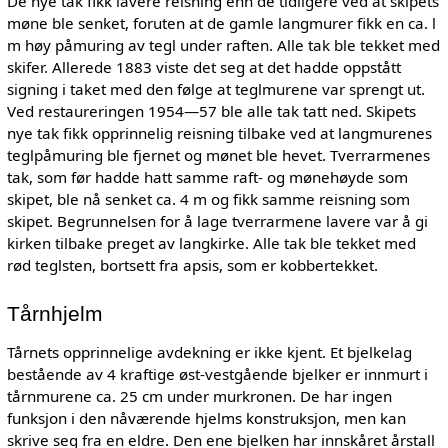
De nye tak fikk lavere reisning enn de tidligere ved at skipets
møne ble senket, foruten at de gamle langmurer fikk en ca. l
m høy påmuring av tegl under raften. Alle tak ble tekket med
skifer. Allerede 1883 viste det seg at det hadde oppstått
signing i taket med den følge at teglmurene var sprengt ut.
Ved restaureringen 1954—57 ble alle tak tatt ned. Skipets
nye tak fikk opprinnelig reisning tilbake ved at langmurenes
teglpåmuring ble fjernet og mønet ble hevet. Tverrarmenes
tak, som før hadde hatt samme raft- og mønehøyde som
skipet, ble nå senket ca. 4 m og fikk samme reisning som
skipet. Begrunnelsen for å lage tverrarmene lavere var å gi
kirken tilbake preget av langkirke. Alle tak ble tekket med
rød teglsten, bortsett fra apsis, som er kobbertekket.
Tårnhjelm
Tårnets opprinnelige avdekning er ikke kjent. Et bjelkelag
bestående av 4 kraftige øst-vestgående bjelker er innmurt i
tårnmurene ca. 25 cm under murkronen. De har ingen
funksjon i den nåværende hjelms konstruksjon, men kan
skrive seg fra en eldre. Den ene bjelken har innskåret årstall