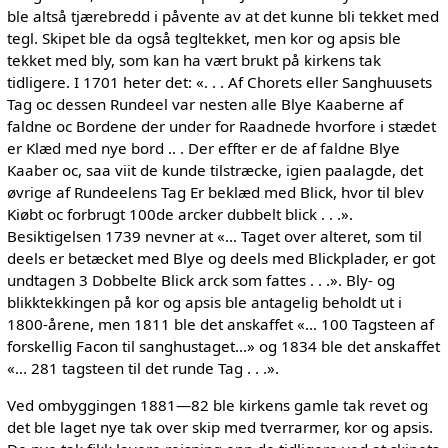
ble altså tjærebredd i påvente av at det kunne bli tekket med
tegl. Skipet ble da også tegltekket, men kor og apsis ble
tekket med bly, som kan ha vært brukt på kirkens tak
tidligere. I 1701 heter det: «. . . Af Chorets eller Sanghuusets
Tag oc dessen Rundeel var nesten alle Blye Kaaberne af
faldne oc Bordene der under for Raadnede hvorfore i stædet
er Klæd med nye bord .. . Der effter er de af faldne Blye
Kaaber oc, saa viit de kunde tilstræcke, igien paalagde, det
øvrige af Rundeelens Tag Er beklæd med Blick, hvor til blev
Kiøbt oc forbrugt 100de arcker dubbelt blick . . .».
Besiktigelsen 1739 nevner at «... Taget over alteret, som til
deels er betæcket med Blye og deels med Blickplader, er got
undtagen 3 Dobbelte Blick arck som fattes . . .». Bly- og
blikktekkingen på kor og apsis ble antagelig beholdt ut i
1800-årene, men 1811 ble det anskaffet «... 100 Tagsteen af
forskellig Facon til sanghustaget...» og 1834 ble det anskaffet
«... 281 tagsteen til det runde Tag . . .».
Ved ombyggingen 1881—82 ble kirkens gamle tak revet og
det ble laget nye tak over skip med tverrarmer, kor og apsis.