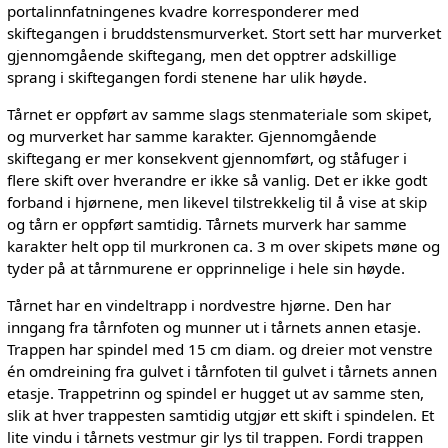
portalinnfatningenes kvadre korresponderer med
skiftegangen i bruddstensmurverket. Stort sett har murverket
gjennomgående skiftegang, men det opptrer adskillige
sprang i skiftegangen fordi stenene har ulik høyde.
Tårnet er oppført av samme slags stenmateriale som skipet,
og murverket har samme karakter. Gjennomgående
skiftegang er mer konsekvent gjennomført, og ståfuger i
flere skift over hverandre er ikke så vanlig. Det er ikke godt
forband i hjørnene, men likevel tilstrekkelig til å vise at skip
og tårn er oppført samtidig. Tårnets murverk har samme
karakter helt opp til murkronen ca. 3 m over skipets møne og
tyder på at tårnmurene er opprinnelige i hele sin høyde.
Tårnet har en vindeltrapp i nordvestre hjørne. Den har
inngang fra tårnfoten og munner ut i tårnets annen etasje.
Trappen har spindel med 15 cm diam. og dreier mot venstre
én omdreining fra gulvet i tårnfoten til gulvet i tårnets annen
etasje. Trappetrinn og spindel er hugget ut av samme sten,
slik at hver trappesten samtidig utgjør ett skift i spindelen. Et
lite vindu i tårnets vestmur gir lys til trappen. Fordi trappen