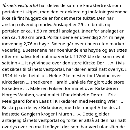
Tårnets vestportal
har delvis de samme karaktertrekk som
portalene i skipet, men den er enklere og innfatningsstenene
ikke så fint hugget; de er for det meste tuktet. Den har
anslag i utvendig murliv. Anslaget er 25 cm bredt, og
portalen er ca. 1,50 m bred i anslaget. Innenfor anslaget er
den ca. 1,90 cm bred. Portalsidene er utvendig 2,14 m høye,
innvendig 2,76 m høye. Sidene går over i buen uten markert
vederlag. Buestenene har noenlunde ens høyde og avsluttes
etter en halvsirkel mot murverket. I 1702 ble det som nevnt
satt inn «... it nyt Vindue over den store Kircke Dør . . .». Hvis
det siktes til tårnets vestportal, har døren altså hatt overlys. I
1824 ble det betalt «... Helge Glasmester for l Vindue over
Kirkedøren ... snedkeren Harald Dahl-eie for gjort 2de store
Kirkedøre . . . Maleren Eriksen for malet over Kirkedøren
Norges Vaaben, samt malet l Par dobbelte Dører ... Erik
Meelgaard for en Laas til Kirkedøren med Messing Vrier . ..
Beslag paa de nye Kirkedører, med det meget Arbeide, at
indsætte Gangjern kroger i Muren .. .». Dette gjelder
antagelig tårnets vestportal og forteller altså at den har hatt
overlys over en malt tofløyet dør, som har vært utadslående.