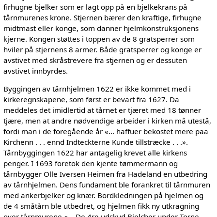
firhugne bjelker som er lagt opp på en bjelkekrans på
tårnmurenes krone. Stjernen bærer den kraftige, firhugne
midtmast eller konge, som danner hjelmkonstruksjonens
kjerne. Kongen støttes i toppen av de 8 gratsperrer som
hviler på stjernens 8 armer. Både gratsperrer og konge er
avstivet med skråstrevere fra stjernen og er dessuten
avstivet innbyrdes.
Byggingen av tårnhjelmen 1622 er ikke kommet med i
kirkeregnskapene, som først er bevart fra 1627. Da
meddeles det imidlertid at tårnet er tjæret med 18 tønner
tjære, men at andre nødvendige arbeider i kirken må utestå,
fordi man i de foregående år «... haffuer bekostet mere paa
Kirchenn . . . ennd Indteckterne Kunde tillstræcke . . .».
Tårnbyggingen 1622 har antagelig krevet alle kirkens
penger. I 1693 foretok den kjente tømmermann og
tårnbygger Olle Iversen Heimen fra Hadeland en utbedring
av tårnhjelmen. Dens fundament ble forankret til tårnmuren
med ankerbjelker og knær. Bordkledningen på hjelmen og
de 4 småtårn ble utbedret, og hjelmen fikk ny utkragning
over tårnmurene «... De 4re udskud Bielcher under Torne