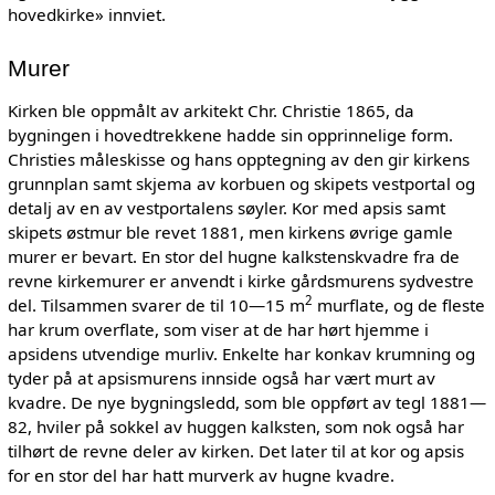
hovedkirke» innviet.
Murer
Kirken ble oppmålt av arkitekt Chr. Christie 1865, da
bygningen i hovedtrekkene hadde sin opprinnelige form.
Christies måleskisse og hans opptegning av den gir kirkens
grunnplan samt skjema av korbuen og skipets vestportal og
detalj av en av vestportalens søyler. Kor med apsis samt
skipets østmur ble revet 1881, men kirkens øvrige gamle
murer er bevart. En stor del hugne kalkstenskvadre fra de
revne kirkemurer er anvendt i kirke gårdsmurens sydvestre
2
del. Tilsammen svarer de til 10—15 m
murflate, og de fleste
har krum overflate, som viser at de har hørt hjemme i
apsidens utvendige murliv. Enkelte har konkav krumning og
tyder på at apsismurens innside også har vært murt av
kvadre. De nye bygningsledd, som ble oppført av tegl 1881—
82, hviler på sokkel av huggen kalksten, som nok også har
tilhørt de revne deler av kirken. Det later til at kor og apsis
for en stor del har hatt murverk av hugne kvadre.