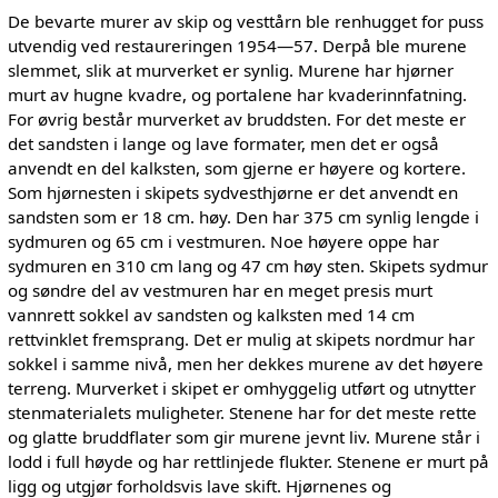
De bevarte murer av skip og vesttårn ble renhugget for puss
utvendig ved restaureringen 1954—57. Derpå ble murene
slemmet, slik at murverket er synlig. Murene har hjørner
murt av hugne kvadre, og portalene har kvaderinnfatning.
For øvrig består murverket av bruddsten. For det meste er
det sandsten i lange og lave formater, men det er også
anvendt en del kalksten, som gjerne er høyere og kortere.
Som hjørnesten i skipets sydvesthjørne er det anvendt en
sandsten som er 18 cm. høy. Den har 375 cm synlig lengde i
sydmuren og 65 cm i vestmuren. Noe høyere oppe har
sydmuren en 310 cm lang og 47 cm høy sten. Skipets sydmur
og søndre del av vestmuren har en meget presis murt
vannrett sokkel av sandsten og kalksten med 14 cm
rettvinklet fremsprang. Det er mulig at skipets nordmur har
sokkel i samme nivå, men her dekkes murene av det høyere
terreng. Murverket i skipet er omhyggelig utført og utnytter
stenmaterialets muligheter. Stenene har for det meste rette
og glatte bruddflater som gir murene jevnt liv. Murene står i
lodd i full høyde og har rettlinjede flukter. Stenene er murt på
ligg og utgjør forholdsvis lave skift. Hjørnenes og