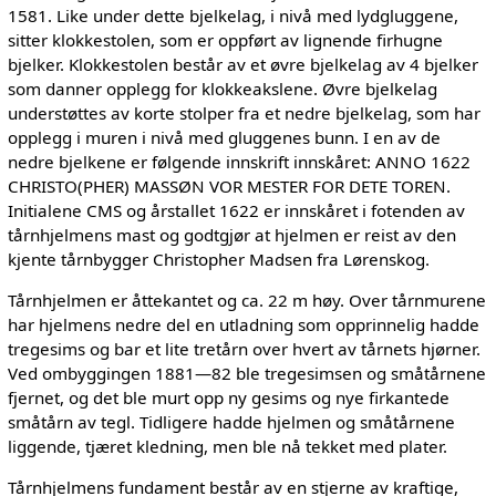
1581. Like under dette bjelkelag, i nivå med lydgluggene,
sitter klokkestolen, som er oppført av lignende firhugne
bjelker. Klokkestolen består av et øvre bjelkelag av 4 bjelker
som danner opplegg for klokkeakslene. Øvre bjelkelag
understøttes av korte stolper fra et nedre bjelkelag, som har
opplegg i muren i nivå med gluggenes bunn. I en av de
nedre bjelkene er følgende innskrift innskåret: ANNO 1622
CHRISTO(PHER) MASSØN VOR MESTER FOR DETE TOREN.
Initialene CMS og årstallet 1622 er innskåret i fotenden av
tårnhjelmens mast og godtgjør at hjelmen er reist av den
kjente tårnbygger Christopher Madsen fra Lørenskog.
Tårnhjelmen er åttekantet og ca. 22 m høy. Over tårnmurene
har hjelmens nedre del en utladning som opprinnelig hadde
tregesims og bar et lite tretårn over hvert av tårnets hjørner.
Ved ombyggingen 1881—82 ble tregesimsen og småtårnene
fjernet, og det ble murt opp ny gesims og nye firkantede
småtårn av tegl. Tidligere hadde hjelmen og småtårnene
liggende, tjæret kledning, men ble nå tekket med plater.
Tårnhjelmens fundament består av en stjerne av kraftige,