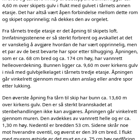
4,60 m over skipets gulv i flukt med gulvet i tårnets annen
etasje. Det har altså vært åpen forbindelse mellom dette rom
og skipet opprinnelig; nå dekkes den av orgelet.
Fra tårnets tredje etasje er det åpning til skipets loft.
Innfatningsstenene er så sterkt forbrent og avskallet at det
er vanskelig å avgjøre hvordan de har vært opprinnelig, men
et par av de best bevarte har spor etter tilhugging. Åpningen,
som er ca. 68 cm bred og ca. 174 cm høy, har vannrett
helleoverdekning. Bunnen ligger ca. 9,60 m over kirkens gulv
i nivå med gulvbjelkelaget i tårnets tredje etasje. Åpningen
går vinkelrett gjennom muren uten anslag eller andre spor
etter lukking.
Den øverste åpning fra tårn til skip har bunn ca. 13,60 m
over kirkens gulv. Den er så sterkt brannskadet at
stenbehandlingen ikke kan avgjøres. Åpningen går vinkelrett
gjennom muren. Den avdekkes av vannrett helle og er ca.
1,30 m høy. Nedentil er bredden 53 cm. Sidene skrår noe
mot hverandre oventil, og øverst er den 39 cm bred. I flukt
med murens østside er det murt en ca. 75 cm høy nedfôring