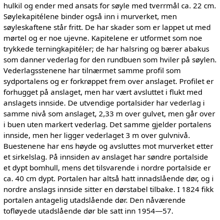
hulkil og ender med ansats for søyle med tverrmål ca. 22 cm.
Søylekapitélene binder også inn i murverket, men
søyleskaftene står fritt. De har skader som er lappet ut med
mørtel og er noe ujevne. Kapitelene er utformet som noe
trykkede terningkapitéler; de har halsring og bærer abakus
som danner vederlag for den rundbuen som hviler på søylen.
Vederlagsstenene har tilnærmet samme profil som
sydportalens og er forkrøppet frem over anslaget. Profilet er
forhugget på anslaget, men har vært avsluttet i flukt med
anslagets innside. De utvendige portalsider har vederlag i
samme nivå som anslaget, 2,33 m over gulvet, men går over
i buen uten markert vederlag. Det samme gjelder portalens
innside, men her ligger vederlaget 3 m over gulvnivå.
Buestenene har ens høyde og avsluttes mot murverket etter
et sirkelslag. På innsiden av anslaget har søndre portalside
et dypt bomhull, mens det tilsvarende i nordre portalside er
ca. 40 cm dypt. Portalen har altså hatt innadslående dør, og i
nordre anslags innside sitter en dørstabel tilbake. I 1824 fikk
portalen antagelig utadslående dør. Den nåværende
tofløyede utadslående dør ble satt inn 1954—57.