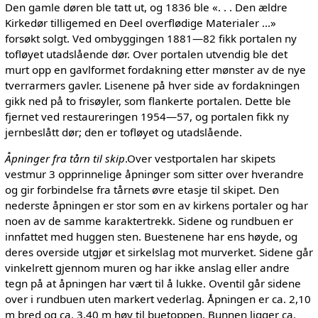
Den gamle døren ble tatt ut, og 1836 ble «. . . Den ældre
Kirkedør tilligemed en Deel overflødige Materialer ...»
forsøkt solgt. Ved ombyggingen 1881—82 fikk portalen ny
tofløyet utadslående dør. Over portalen utvendig ble det
murt opp en gavlformet fordakning etter mønster av de nye
tverrarmers gavler. Lisenene på hver side av fordakningen
gikk ned på to frisøyler, som flankerte portalen. Dette ble
fjernet ved restaureringen 1954—57, og portalen fikk ny
jernbeslått dør; den er tofløyet og utadslående.
Åpninger fra tårn til skip
.Over vestportalen har skipets
vestmur 3 opprinnelige åpninger som sitter over hverandre
og gir forbindelse fra tårnets øvre etasje til skipet. Den
nederste åpningen er stor som en av kirkens portaler og har
noen av de samme karaktertrekk. Sidene og rundbuen er
innfattet med huggen sten. Buestenene har ens høyde, og
deres overside utgjør et sirkelslag mot murverket. Sidene går
vinkelrett gjennom muren og har ikke anslag eller andre
tegn på at åpningen har vært til å lukke. Oventil går sidene
over i rundbuen uten markert vederlag. Åpningen er ca. 2,10
m bred og ca. 3,40 m høy til buetoppen. Bunnen ligger ca.