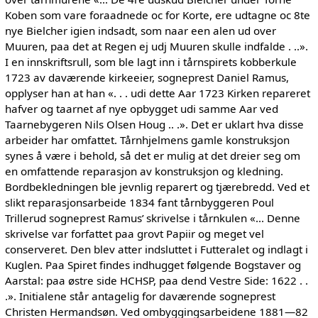
Koben som vare foraadnede oc for Korte, ere udtagne oc 8te
nye Bielcher igien indsadt, som naar een alen ud over
Muuren, paa det at Regen ej udj Muuren skulle indfalde . ..».
I en innskriftsrull, som ble lagt inn i tårnspirets kobberkule
1723 av daværende kirkeeier, sogneprest Daniel Ramus,
opplyser han at han «. . . udi dette Aar 1723 Kirken repareret
hafver og taarnet af nye opbygget udi samme Aar ved
Taarnebygeren Nils Olsen Houg .. .». Det er uklart hva disse
arbeider har omfattet. Tårnhjelmens gamle konstruksjon
synes å være i behold, så det er mulig at det dreier seg om
en omfattende reparasjon av konstruksjon og kledning.
Bordbekledningen ble jevnlig reparert og tjærebredd. Ved et
slikt reparasjonsarbeide 1834 fant tårnbyggeren Poul
Trillerud sogneprest Ramus’
skrivelse i tårnkulen «... Denne
skrivelse var forfattet paa grovt Papiir og meget vel
conserveret. Den blev atter indsluttet i Futteralet og indlagt i
Kuglen. Paa Spiret findes indhugget følgende Bogstaver og
Aarstal: paa østre side HCHSP, paa dend Vestre Side: 1622 . .
.». Initialene står antagelig for daværende sogneprest
Christen Hermandsøn. Ved ombyggingsarbeidene 1881—82