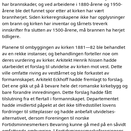
har brannskader, og ved arbeidene i 1880-årene og 1950-
årene ble det funnet spor etter at kirken har vært
brannherjet. Siden kirkeregnskapene ikke har opplysninger
om brann og kirken har inventar og tårnets treverk
innskrifter fra slutten av 1500-årene, må brannen ha herjet
tidligere.
Planene til ombyggingen av kirken 1881—82 ble behandlet
av en rekke instanser, og behandlingen forteller noe om
deres vurdering av kirker. Arkitekt Henrik Nissen hadde
utarbeidet et forslag til utvidelse av kirken mot vest. Dette
ville omfatte riving av vesttårnet og ble forkastet av
formannskapet. Arkitekt Eckhoff hadde fremlagt to forslag.
Det ene gikk ut på å bevare hele det romanske kirkebygg og
bare forandre innredningen. Dette forslag hadde fått
tilslutning fra et flertall i formannskapet. Departementet
hadde imidlertid påpekt at det ikke tilfredsstillet lovens
fordringer til sitteplasser og hadde anbefalt utvidelses-
alternativet, dersom Foreningen til norske
Fortidsminnesmerkers Bevaring kunne gå med på en såvidt
omfattende ombygging. I Fortidsminnesmerkeforeningens