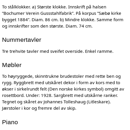
To stålklokker. a) Største klokke. Innskrift på halsen
”Bochumer Verein Gussstahlfabrik”. På korpus ”Sæbø kirke
bygget 1884”. Diam. 86 cm. b) Mindre klokke. Samme form
og innskrifter som den største. Diam. 74 cm.
Nummertavler
Tre trehvite tavler med sveifet overside. Enkel ramme.
Møbler
To høyryggede, skinntrukne brudestoler med rette ben og
rygg. Ryggbrett med utskåret dekor i form av kors med to
økser i sirkelrundt felt (Den norske kirkes symbol) omgitt av
rosettbord. Under: 1928. Sargbrett med utskårne ranker.
Tegnet og skåret av Johannes Tolleshaug (Litleskare).
Jærstoler i kor og fremre del av skip.
Piano