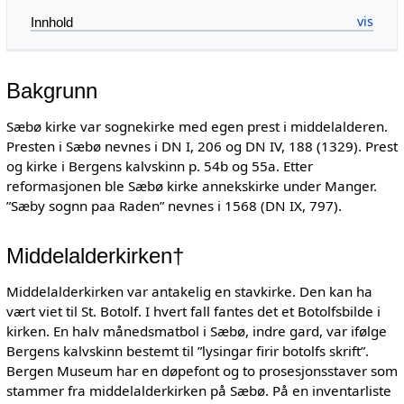
Innhold
Bakgrunn
Sæbø kirke var sognekirke med egen prest i middelalderen.
Presten i Sæbø nevnes i DN I, 206 og DN IV, 188 (1329). Prest
og kirke i Bergens kalvskinn p. 54b og 55a. Etter
reformasjonen ble Sæbø kirke annekskirke under Manger.
”Sæby sognn paa Raden” nevnes i 1568 (DN IX, 797).
Middelalderkirken†
Middelalderkirken var antakelig en stavkirke. Den kan ha
vært viet til St. Botolf. I hvert fall fantes det et Botolfsbilde i
kirken. En halv månedsmatbol i Sæbø, indre gard, var ifølge
Bergens kalvskinn bestemt til ”lysingar firir botolfs skrift”.
Bergen Museum har en døpefont og to prosesjonsstaver som
stammer fra middelalderkirken på Sæbø. På en inventarliste