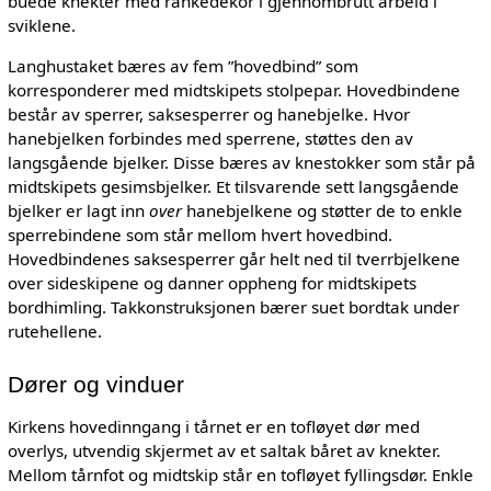
buede knekter med rankedekor i gjennombrutt arbeid i
sviklene.
Langhustaket bæres av fem ”hovedbind” som
korresponderer med midtskipets stolpepar. Hovedbindene
består av sperrer, saksesperrer og hanebjelke. Hvor
hanebjelken forbindes med sperrene, støttes den av
langsgående bjelker. Disse bæres av knestokker som står på
midtskipets gesimsbjelker. Et tilsvarende sett langsgående
bjelker er lagt inn
over
hanebjelkene og støtter de to enkle
sperrebindene som står mellom hvert hovedbind.
Hovedbindenes saksesperrer går helt ned til tverrbjelkene
over sideskipene og danner oppheng for midtskipets
bordhimling. Takkonstruksjonen bærer suet bordtak under
rutehellene.
Dører og vinduer
Kirkens hovedinngang i tårnet er en tofløyet dør med
overlys, utvendig skjermet av et saltak båret av knekter.
Mellom tårnfot og midtskip står en tofløyet fyllingsdør. Enkle