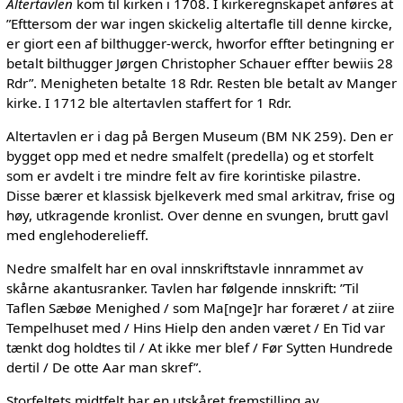
Altertavlen
kom til kirken i 1708. I kirkeregnskapet anføres at
”Efttersom der war ingen skickelig altertafle till denne kircke,
er giort een af bilthugger-werck, hworfor effter betingning er
betalt bilthugger Jørgen Christopher Schauer effter bewiis 28
Rdr”. Menigheten betalte 18 Rdr. Resten ble betalt av Manger
kirke. I 1712 ble altertavlen staffert for 1 Rdr.
Altertavlen er i dag på Bergen Museum (BM NK 259). Den er
bygget opp med et nedre smalfelt (predella) og et storfelt
som er avdelt i tre mindre felt av fire korintiske pilastre.
Disse bærer et klassisk bjelkeverk med smal arkitrav, frise og
høy, utkragende kronlist. Over denne en svungen, brutt gavl
med englehoderelieff.
Nedre smalfelt har en oval innskriftstavle innrammet av
skårne akantusranker. Tavlen har følgende innskrift: ”Til
Taflen Sæbøe Menighed / som Ma[nge]r har foræret / at ziire
Tempelhuset med / Hins Hielp den anden været / En Tid var
tænkt dog holdtes til / At ikke mer blef / Før Sytten Hundrede
dertil / De otte Aar man skref”.
Storfeltets midtfelt har en utskåret fremstilling av