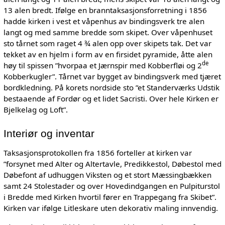
13 alen bredt. Ifølge en branntaksasjonsforretning i 1856
hadde kirken i vest et våpenhus av bindingsverk tre alen
langt og med samme bredde som skipet. Over våpenhuset
sto tårnet som raget 4 ¾ alen opp over skipets tak. Det var
tekket av en hjelm i form av en firsidet pyramide, åtte alen
de
høy til spissen ”hvorpaa et Jærnspir med Kobberfløi og 2
Kobberkugler”. Tårnet var bygget av bindingsverk med tjæret
bordkledning. På korets nordside sto ”et Standerværks Udstik
bestaaende af Fordør og et lidet Sacristi. Over hele Kirken er
Bjelkelag og Loft”.
Interiør og inventar
Taksasjonsprotokollen fra 1856 forteller at kirken var
”forsynet med Alter og Altertavle, Predikkestol, Døbestol med
Døbefont af udhuggen Viksten og et stort Mæssingbækken
samt 24 Stolestader og over Hovedindgangen en Pulpiturstol
i Bredde med Kirken hvortil fører en Trappegang fra Skibet”.
Kirken var ifølge Litleskare uten dekorativ maling innvendig.