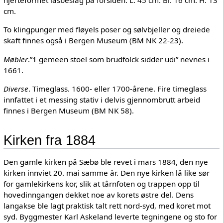
hjerteformet låsbeslag på forsiden. L. 45 cm. Br. 16 cm. H. 13
cm.
To klingpunger med fløyels poser og sølvbjeller og dreiede
skaft finnes også i Bergen Museum (BM NK 22-23).
Møbler
.”1 gemeen stoel som brudfolck sidder udi” nevnes i
1661.
Diverse
. Timeglass. 1600- eller 1700-årene. Fire timeglass
innfattet i et messing stativ i delvis gjennombrutt arbeid
finnes i Bergen Museum (BM NK 58).
Kirken fra 1884
Den gamle kirken på Sæbø ble revet i mars 1884, den nye
kirken innviet 20. mai samme år. Den nye kirken lå like sør
for gamlekirkens kor, slik at tårnfoten og trappen opp til
hovedinngangen dekket noe av korets østre del. Dens
langakse ble lagt praktisk talt rett nord-syd, med koret mot
syd. Byggmester Karl Askeland leverte tegningene og sto for