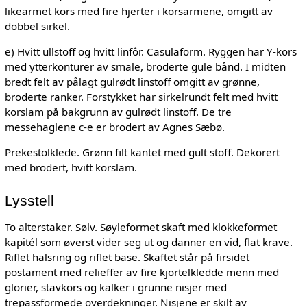
likearmet kors med fire hjerter i korsarmene, omgitt av
dobbel sirkel.
e) Hvitt ullstoff og hvitt linfôr. Casulaform. Ryggen har Y-kors
med ytterkonturer av smale, broderte gule bånd. I midten
bredt felt av pålagt gulrødt linstoff omgitt av grønne,
broderte ranker. Forstykket har sirkelrundt felt med hvitt
korslam på bakgrunn av gulrødt linstoff. De tre
messehaglene c-e er brodert av Agnes Sæbø.
Prekestolklede. Grønn filt kantet med gult stoff. Dekorert
med brodert, hvitt korslam.
Lysstell
To alterstaker. Sølv. Søyleformet skaft med klokkeformet
kapitél som øverst vider seg ut og danner en vid, flat krave.
Riflet halsring og riflet base. Skaftet står på firsidet
postament med relieffer av fire kjortelkledde menn med
glorier, stavkors og kalker i grunne nisjer med
trepassformede overdekninger. Nisjene er skilt av