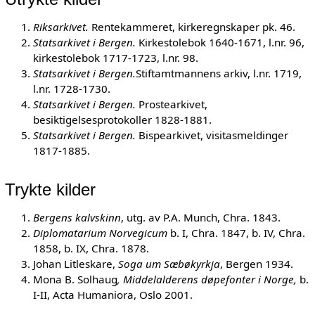
Riksarkivet.
Rentekammeret, kirkeregnskaper pk. 46.
Statsarkivet i Bergen.
Kirkestolebok 1640-1671, l.nr. 96,
kirkestolebok 1717-1723, l.nr. 98.
Statsarkivet i Bergen.
Stiftamtmannens arkiv, l.nr. 1719,
l.nr. 1728-1730.
Statsarkivet i Bergen.
Prostearkivet,
besiktigelsesprotokoller 1828-1881.
Statsarkivet i Bergen.
Bispearkivet, visitasmeldinger
1817-1885.
Trykte kilder
Bergens kalvskinn
, utg. av P.A. Munch, Chra. 1843.
Diplomatarium Norvegicum
b. I, Chra. 1847, b. IV, Chra.
1858, b. IX, Chra. 1878.
Johan Litleskare,
Soga um Sæbøkyrkja
, Bergen 1934.
Mona B. Solhaug
, Middelalderens døpefonter i Norge,
b.
I-II, Acta Humaniora, Oslo 2001.