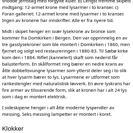
snodde jernstag med forgylte kuler. b) Lengst fremme skipets
midtgang: 12-armet krone med lysarmer i to kranser. c)
Foran galleriet: 12-armet krone med lysarmer i to kranser.
Ingen av kronene har innskrifter. Alle er fra nyere tid.
Midt i skipet henger en svær lysekrone av bronse som
kommer fra Domkirken i Bergen. Den var opprinnelig en av
tre gasslysekroner som ble montert i Domkirken i 1860, men
fjernet og solgt ved restaureringen i 1880-83. Til Sæbø kirke
kom den i 1884. Riflet (kannelert) skaft som nederst får
balusterform. En skålformet ring bærer en nedre krans av
åtte dobbeltsvungne lysarmer som ytterst deler seg i to slik
at hver lysarm bærer to lys. Lysarmene er utformet som
rankestengler med naturalistisk løvverk. En øvre lyskrans har
fire armer av tilsvarende form, slik at kronen har i alt 24 lys
som i dag er montert elektrisk.
I sideskipene henger i alt åtte moderne lyspendler av
messing. Seks messing lampetter er montert i koret.
Klokker