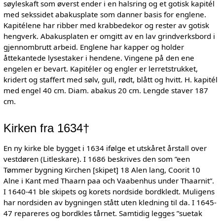
søyleskaft som øverst ender i en halsring og et gotisk kapitél
med sekssidet abakusplate som danner basis for englene.
Kapitélene har ribber med krabbedekor og rester av gotisk
hengverk. Abakusplaten er omgitt av en lav grindverksbord i
gjennombrutt arbeid. Englene har kapper og holder
åttekantede lysestaker i hendene. Vingene på den ene
engelen er bevart. Kapitéler og engler er lerretstrukket,
kridert og staffert med sølv, gull, rødt, blått og hvitt. H. kapitél
med engel 40 cm. Diam. abakus 20 cm. Lengde staver 187
cm.
Kirken fra 1634†
En ny kirke ble bygget i 1634 ifølge et utskåret årstall over
vestdøren (Litleskare). I 1686 beskrives den som ”een
Tømmer bygning Kirchen [skipet] 18 Alen lang, Coorit 10
Alne i Kant med Thaarn paa och Vaabenhus under Thaarnit”.
I 1640-41 ble skipets og korets nordside bordkledt. Muligens
har nordsiden av bygningen stått uten kledning til da. I 1645-
47 repareres og bordkles tårnet. Samtidig legges ”suetak