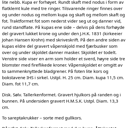
lite nebb. Kupa er forhøyet. Rundt skaft med nodus i form av
flatklemt kule med tre ringer. Tilsvarende ringer finnes over
og under nodus og mellom kupa og skaft og mellom skaft og
fot. Traktformet fot som nederst vider seg ut og danner vid,
rund standflate. På kupas ene side – delvis på dens forhøyde
del gravert lukket krone og under den J.H.K. 1831 (kirkeeier
Johan Hansen Krohn) med skriveskrift. På den andre siden av
kupas eldre del gravert våpenskjold med fjærbusker som
over og under skjoldet danner masker. Skjoldet er todelt.
Venstre side viser en arm som holder et sverd, høyre side tre
blomster med fireflikede kroner. Våpenskjoldet er omgitt av
to sammenknyttede bladgrener. På foten lite kors og
bokstavene IHS i sirkel. Ustpl. H. 25 cm. Diam. kupa 11,5 cm.
Diam. fot 11,7 cm.
Disk. Sølv. Tallerkenformet. Gravert hjulkors på randen og i
bunnen. På undersiden gravert H.M.S.K. Ustpl. Diam. 13,3
cm.
To sareptakrukker – sorte med gullkors.