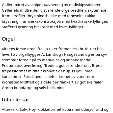
Galleri båret av stolper uavhengig av midtskipsstolpene.
Galleriets midtre del, tilsvarende orgelbredden, skyter noe
frem. Profilert brystningsbjelke med tannsnitt. Lukket
brystning i ramverkskonstruksjon med kvadratiske fyllinger.
Staffert i grønt og blekrødt med hvite fyllinger.
Orgel
Kirkens første orgel fra 1913 er fremdeles i bruk. Det ble
levert av orgelbygger A. Landrog i Haugesund og er på syv
stemmer fordelt på to manualer og anhangspedal.
Pneumatisk overføring. Tredelt, gotiserende front. Bredt,
trepassformet midtfelt kronet av en spiss gavl med
korsblomst. Spissbuede sidefelt kronet av vannrette
kronlister. Midtfelt og sidefelt er flankert av gotiske fialer.
Grønn bunnfarge og sølv belistning.
Rituelle kar
Alterkalk. Sølv. Høy, klokkeformet kupa med utbøyd rand og