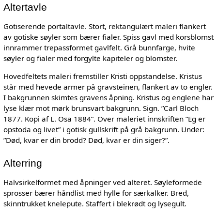
Altertavle
Gotiserende portaltavle. Stort, rektangulært maleri flankert
av gotiske søyler som bærer fialer. Spiss gavl med korsblomst
innrammer trepassformet gavlfelt. Grå bunnfarge, hvite
søyler og fialer med forgylte kapiteler og blomster.
Hovedfeltets maleri fremstiller Kristi oppstandelse. Kristus
står med hevede armer på gravsteinen, flankert av to engler.
I bakgrunnen skimtes gravens åpning. Kristus og englene har
lyse klær mot mørk brunsvart bakgrunn. Sign. ”Carl Bloch
1877. Kopi af L. Osa 1884”. Over maleriet innskriften ”Eg er
opstoda og livet” i gotisk gullskrift på grå bakgrunn. Under:
”Død, kvar er din brodd? Død, kvar er din siger?”.
Alterring
Halvsirkelformet med åpninger ved alteret. Søyleformede
sprosser bærer håndlist med hylle for særkalker. Bred,
skinntrukket knelepute. Staffert i blekrødt og lysegult.