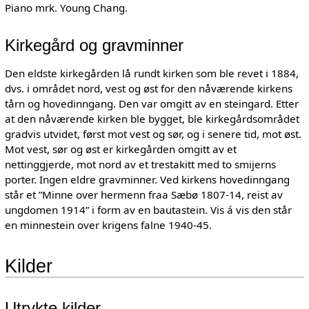
Piano mrk. Young Chang.
Kirkegård og gravminner
Den eldste kirkegården lå rundt kirken som ble revet i 1884,
dvs. i området nord, vest og øst for den nåværende kirkens
tårn og hovedinngang. Den var omgitt av en steingard. Etter
at den nåværende kirken ble bygget, ble kirkegårdsområdet
gradvis utvidet, først mot vest og sør, og i senere tid, mot øst.
Mot vest, sør og øst er kirkegården omgitt av et
nettinggjerde, mot nord av et trestakitt med to smijerns
porter. Ingen eldre gravminner. Ved kirkens hovedinngang
står et ”Minne over hermenn fraa Sæbø 1807-14, reist av
ungdomen 1914” i form av en bautastein. Vis á vis den står
en minnestein over krigens falne 1940-45.
Kilder
Utrykte kilder