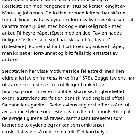
Korsfestelsen med hengende Kristus på korset, omgitt av
Maria og Johannes. De to flankerende feltene har skårne
fremstillinger av to av dydene i form av kvinneskikkelser – til
venstre troen (Fides) med bok og – merkelig nok – med
anker. Til høyre håpet (Spes) med en due. Tavlen hadde
tidligere ”et kors som stod paa skraa ut fra tavlen”
(Litleskare). Korset må ha tilhørt troen og ankeret håpet,
men korset er forsvunnet og blitt feilaktig erstattet av
ankeret.
Sæbøtavlen har visse motivmessige fellestrekk med den
eldre altertavlen fra
Haus
kirke (fra 1678). Begge tavlene har
utskårne korsfestelsesfremstillinger flankert av
figurskulpturer i mer enn dobbel størrelse. Englerelieffet
over Haustavlens storfelt er identisk med englerelieffet i
Sæbøtavlens gavlfelt. Sæbøtavlens englerelieff er skåret ut
av samme stykke som resten av gavlfeltet – i motsetning til
de øvrige figurene på tavlen, samt akantusrelieffet som
kroner de to dydene og ranken som omkranser
innskriftstavlen på nedre smalfelt. Det kan bety at