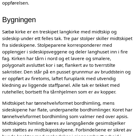
oppførelsen.
Bygningen
Sæbø kirke er en treskipet langkirke med midtskip og
sideskip under ett felles tak. Tre par stolper skiller midtskipet
fra sideskipene. Stolpeparene korresponderer med
opplengjer i sideskipsveggene og deler langhuset inn i fire
fag. Kirken har tårn i nord og et lavere og smalere,
polygonalt avsluttet kor i sør, flankert av to tverrstilte
sakristier. Den står på en pusset grunnmur av bruddstein og
er oppført av firetoms, laftet furuplank med utvendig
kledning av liggende staffpanel. Alle tak er tekket med
ruteheller, bortsett fra tårnhjelmen som er av kopper.
Midtskipet har tønnehvelvformet bordhimling, mens
sideskipene har flate, underpanelte bordhimlinger. Koret har
tønnehvelvformet bordhimling som valmer ned over apsis.
Midtskipets himling bæres av langsgående gesimsbjelker
som støttes av midtskipsstolpene. Forbindelsene er sikret av