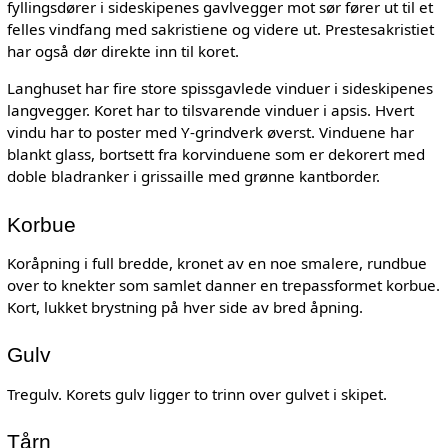
fyllingsdører i sideskipenes gavlvegger mot sør fører ut til et
felles vindfang med sakristiene og videre ut. Prestesakristiet
har også dør direkte inn til koret.
Langhuset har fire store spissgavlede vinduer i sideskipenes
langvegger. Koret har to tilsvarende vinduer i apsis. Hvert
vindu har to poster med Y-grindverk øverst. Vinduene har
blankt glass, bortsett fra korvinduene som er dekorert med
doble bladranker i grissaille med grønne kantborder.
Korbue
Koråpning i full bredde, kronet av en noe smalere, rundbue
over to knekter som samlet danner en trepassformet korbue.
Kort, lukket brystning på hver side av bred åpning.
Gulv
Tregulv. Korets gulv ligger to trinn over gulvet i skipet.
Tårn