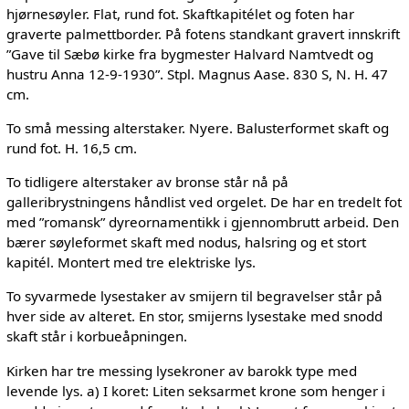
hjørnesøyler. Flat, rund fot. Skaftkapitélet og foten har
graverte palmettborder. På fotens standkant gravert innskrift
”Gave til Sæbø kirke fra bygmester Halvard Namtvedt og
hustru Anna 12-9-1930”. Stpl. Magnus Aase. 830 S, N. H. 47
cm.
To små messing alterstaker. Nyere. Balusterformet skaft og
rund fot. H. 16,5 cm.
To tidligere alterstaker av bronse står nå på
galleribrystningens håndlist ved orgelet. De har en tredelt fot
med ”romansk” dyreornamentikk i gjennombrutt arbeid. Den
bærer søyleformet skaft med nodus, halsring og et stort
kapitél. Montert med tre elektriske lys.
To syvarmede lysestaker av smijern til begravelser står på
hver side av alteret. En stor, smijerns lysestake med snodd
skaft står i korbueåpningen.
Kirken har tre messing lysekroner av barokk type med
levende lys. a) I koret: Liten seksarmet krone som henger i