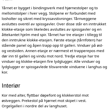
Tårnet er bygget i bindingsverk med hjørnestolper og to
mellomstolper i hver vegg. Stolpene er forbundet med
losholter og sikret med kryssavstivninger. Tårnveggene
avsluttes oventil av spissgavler. Over disse står en inntrukket
klokke-etasje som likeledes avsluttes av spissgavler og en
åttekantet hjelm med spir. Tårnet har tre etasjer i tillegg til
den inntrukne klokke-etasjen. Første etasje (tårnfoten) har
stående panel og åpen trapp opp til galleri. Vinduer på øst-
og vestsiden. Annen etasje er nærmest et trapperepos med
dør inn til galleri og vindu mot nord. Tredje etasje har tre
vinduer og klokke-etasjen fire lydglugger. Alle vinduer og
lydglugger er spissgavlede tilsvarende vinduene i langhus og
kor.
Interiør
Kor med alter, flyttbar døpefont og klokkerstol mot
østveggen. Prekestol på hjørnet mot skipet i vest.
Orgelgalleri i nordre del av langhuset.