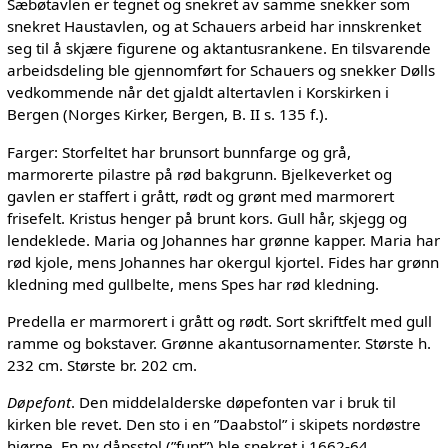
Sæbøtavlen er tegnet og snekret av samme snekker som
snekret Haustavlen, og at Schauers arbeid har innskrenket
seg til å skjære figurene og aktantusrankene. En tilsvarende
arbeidsdeling ble gjennomført for Schauers og snekker Dølls
vedkommende når det gjaldt altertavlen i Korskirken i
Bergen (Norges Kirker, Bergen, B. II s. 135 f.).
Farger: Storfeltet har brunsort bunnfarge og grå,
marmorerte pilastre på rød bakgrunn. Bjelkeverket og
gavlen er staffert i grått, rødt og grønt med marmorert
frisefelt. Kristus henger på brunt kors. Gull hår, skjegg og
lendeklede. Maria og Johannes har grønne kapper. Maria har
rød kjole, mens Johannes har okergul kjortel. Fides har grønn
kledning med gullbelte, mens Spes har rød kledning.
Predella er marmorert i grått og rødt. Sort skriftfelt med gull
ramme og bokstaver. Grønne akantusornamenter. Største h.
232 cm. Største br. 202 cm.
Døpefont
. Den middelalderske døpefonten var i bruk til
kirken ble revet. Den sto i en ”Daabstol” i skipets nordøstre
hjørne. En ny dåpsstol (”funt”) ble snekret i 1662-64.