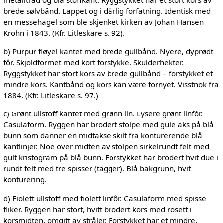
metalltråd og blå stoffkant. Ryggstykket har et stort kors av
brede sølvbånd. Lappet og i dårlig forfatning. Identisk med
en messehagel som ble skjenket kirken av Johan Hansen
Krohn i 1843. (Kfr. Litleskare s. 92).
b) Purpur fløyel kantet med brede gullbånd. Nyere, dyprødt
fôr. Skjoldformet med kort forstykke. Skulderhekter.
Ryggstykket har stort kors av brede gullbånd – forstykket et
mindre kors. Kantbånd og kors kan være fornyet. Visstnok fra
1884. (Kfr. Litleskare s. 97.)
c) Grønt ullstoff kantet med grønn lin. Lysere grønt linfôr.
Casulaform. Ryggen har brodert stolpe med gule aks på blå
bunn som danner en midtakse skilt fra konturerende blå
kantlinjer. Noe over midten av stolpen sirkelrundt felt med
gult kristogram på blå bunn. Forstykket har brodert hvit due i
rundt felt med tre spisser (tagger). Blå bakgrunn, hvit
konturering.
d) Fiolett ullstoff med fiolett linfôr. Casulaform med spisse
fliker. Ryggen har stort, hvitt brodert kors med rosett i
korsmidten, omgitt av stråler. Forstykket har et mindre,