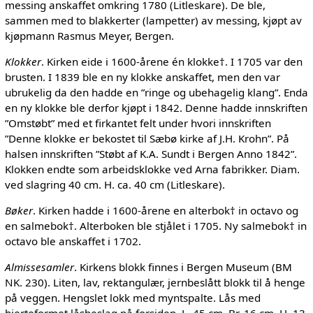
messing anskaffet omkring 1780 (Litleskare). De ble,
sammen med to blakkerter (lampetter) av messing, kjøpt av
kjøpmann Rasmus Meyer, Bergen.
Klokker
. Kirken eide i 1600-årene én klokke†. I 1705 var den
brusten. I 1839 ble en ny klokke anskaffet, men den var
ubrukelig da den hadde en ”ringe og ubehagelig klang”. Enda
en ny klokke ble derfor kjøpt i 1842. Denne hadde innskriften
”Omstøbt” med et firkantet felt under hvori innskriften
”Denne klokke er bekostet til Sæbø kirke af J.H. Krohn”. På
halsen innskriften ”Støbt af K.A. Sundt i Bergen Anno 1842”.
Klokken endte som arbeidsklokke ved Arna fabrikker. Diam.
ved slagring 40 cm. H. ca. 40 cm (Litleskare).
Bøker
. Kirken hadde i 1600-årene en alterbok† in octavo og
en salmebok†. Alterboken ble stjålet i 1705. Ny salmebok† in
octavo ble anskaffet i 1702.
Almissesamler
. Kirkens blokk finnes i Bergen Museum (BM
NK. 230). Liten, lav, rektangulær, jernbeslått blokk til å henge
på veggen. Hengslet lokk med myntspalte. Lås med