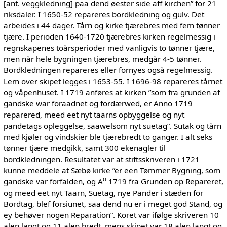
[ant. veggkledning] paa dend øester side aff kirchen” for 21
riksdaler. I 1650-52 repareres bordkledning og gulv. Det
arbeides i 44 dager. Tårn og kirke tjærebres med fem tønner
tjære. I perioden 1640-1720 tjærebres kirken regelmessig i
regnskapenes toårsperioder med vanligvis to tønner tjære,
men når hele bygningen tjærebres, medgår 4-5 tønner.
Bordkledningen repareres eller fornyes også regelmessig.
Lem over skipet legges i 1653-55. I 1696-98 repareres tårnet
og våpenhuset. I 1719 anføres at kirken ”som fra grunden af
gandske war foraadnet og fordærwed, er Anno 1719
reparered, meed eet nyt taarns opbyggelse og nyt
pandetags opleggelse, saawelsom nyt suetag”. Sutak og tårn
med kjøler og vindskier ble tjærebredt to ganger. I alt seks
tønner tjære medgikk, samt 300 ekenagler til
bordkledningen. Resultatet var at stiftsskriveren i 1721
kunne meddele at Sæbø kirke ”er een Tømmer Bygning, som
o
gandske var forfalden, og A
1719 fra Grunden op Repareret,
og meed eet nyt Taarn, Suetag, nye Pander i stæden for
Bordtag, blef forsiunet, saa dend nu er i meget god Stand, og
ey behøver nogen Reparation”. Koret var ifølge skriveren 10
alen langt og 11 alen bredt, mens skipet var 18 alen langt og