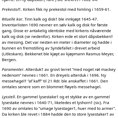
Prekestol
†. Kirken fikk ny prekestol med himling i 1659-61.
Rituelle kar
. Tinn kalk og disk† ble innkjøpt 1645-47.
Inventarlisten 1690 nevner en sølv kalk og disk for første
gang. Disse er antakelig identiske med kirkens nåværende
kalk og disk (se nedenfor). Kirken eide et stort dåpsbekken†
av messing. Det var nesten en meter i diameter og hadde i
bunnen en fremstilling av Syndefallet i drevet arbeid
(Litleskare). Bekkenet ble kjøpt av kjøpmann Rasmus Meyer,
Bergen.
Paramenter
. Alterduk† av grovt lerret ”med noget røt mackey
nedenom” nevnes i 1661. En dreyels alterduk i 1696. Ny
messehagel† ”af kaff” til 21 Rdr. ble anskaffet i 1661. Den
omtales senere som en blommet fløyels messehagel.
Lysstell
. En gammel lysestake† og et stykke av en gammel
lysestake nevnes i 1640-71, likeledes et lyshorn† (sic). Fra
1690 av omtales to ”umage lysestager†, huer med to armer”.
Da kirken ble revet i 1884 hadde den to store lysestaker† av