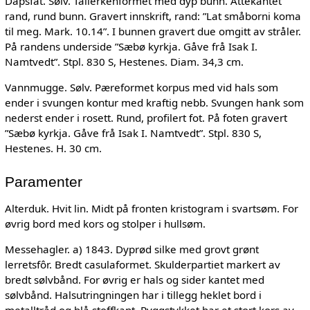
Dåpsfat. Sølv. Tallerkenformet med dyp bunn. Åttekantet
rand, rund bunn. Gravert innskrift, rand: ”Lat småborni koma
til meg. Mark. 10.14”. I bunnen gravert due omgitt av stråler.
På randens underside ”Sæbø kyrkja. Gåve frå Isak I.
Namtvedt”. Stpl. 830 S, Hestenes. Diam. 34,3 cm.
Vannmugge. Sølv. Pæreformet korpus med vid hals som
ender i svungen kontur med kraftig nebb. Svungen hank som
nederst ender i rosett. Rund, profilert fot. På foten gravert
”Sæbø kyrkja. Gåve frå Isak I. Namtvedt”. Stpl. 830 S,
Hestenes. H. 30 cm.
Paramenter
Alterduk. Hvit lin. Midt på fronten kristogram i svartsøm. For
øvrig bord med kors og stolper i hullsøm.
Messehagler. a) 1843. Dyprød silke med grovt grønt
lerretsfôr. Bredt casulaformet. Skulderpartiet markert av
bredt sølvbånd. For øvrig er hals og sider kantet med
sølvbånd. Halsutringningen har i tillegg heklet bord i