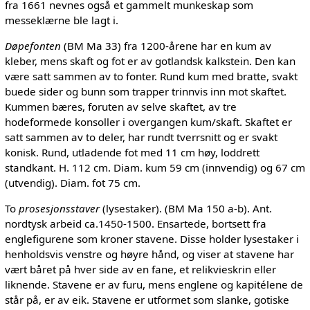
fra 1661 nevnes også et gammelt munkeskap som
messeklærne ble lagt i.
Døpefonten
(BM Ma 33) fra 1200-årene har en kum av
kleber, mens skaft og fot er av gotlandsk kalkstein. Den kan
være satt sammen av to fonter. Rund kum med bratte, svakt
buede sider og bunn som trapper trinnvis inn mot skaftet.
Kummen bæres, foruten av selve skaftet, av tre
hodeformede konsoller i overgangen kum/skaft. Skaftet er
satt sammen av to deler, har rundt tverrsnitt og er svakt
konisk. Rund, utladende fot med 11 cm høy, loddrett
standkant. H. 112 cm. Diam. kum 59 cm (innvendig) og 67 cm
(utvendig). Diam. fot 75 cm.
To
prosesjonsstaver
(lysestaker). (BM Ma 150 a-b). Ant.
nordtysk arbeid ca.1450-1500. Ensartede, bortsett fra
englefigurene som kroner stavene. Disse holder lysestaker i
henholdsvis venstre og høyre hånd, og viser at stavene har
vært båret på hver side av en fane, et relikvieskrin eller
liknende. Stavene er av furu, mens englene og kapitélene de
står på, er av eik. Stavene er utformet som slanke, gotiske