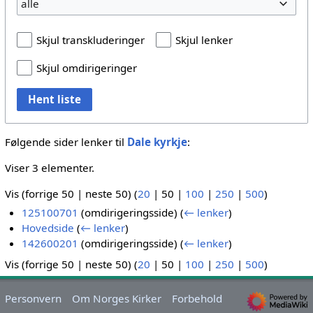
alle
Skjul transkluderinger
Skjul lenker
Skjul omdirigeringer
Hent liste
Følgende sider lenker til
Dale kyrkje
:
Viser 3 elementer.
Vis (
forrige 50
|
neste 50
) (
20
|
50
|
100
|
250
|
500
)
125100701
(omdirigeringsside)
(
← lenker
)
Hovedside
(
← lenker
)
142600201
(omdirigeringsside)
(
← lenker
)
Vis (
forrige 50
|
neste 50
) (
20
|
50
|
100
|
250
|
500
)
Personvern
Om Norges Kirker
Forbehold