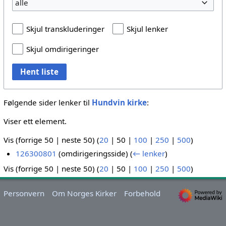
alle
Skjul transkluderinger
Skjul lenker
Skjul omdirigeringer
Hent liste
Følgende sider lenker til
Hundvin kirke
:
Viser ett element.
Vis (
forrige 50
|
neste 50
) (
20
|
50
|
100
|
250
|
500
)
126300801
(omdirigeringsside)
(
← lenker
)
Vis (
forrige 50
|
neste 50
) (
20
|
50
|
100
|
250
|
500
)
Personvern
Om Norges Kirker
Forbehold