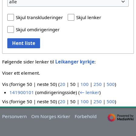
alle
Skjul transkluderinger
Skjul lenker
Skjul omdirigeringer
Hent liste
Følgende sider lenker til
Leikanger kyrkje
:
Viser ett element.
Vis (
forrige 50
|
neste 50
) (
20
|
50
|
100
|
250
|
500
)
141900101
(omdirigeringsside)
(
← lenker
)
Vis (
forrige 50
|
neste 50
) (
20
|
50
|
100
|
250
|
500
)
Personvern
Om Norges Kirker
Forbehold