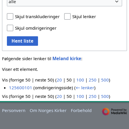
alle
Skjul transkluderinger
Skjul lenker
Skjul omdirigeringer
Hent liste
Følgende sider lenker til
Meland kirke
:
Viser ett element.
Vis (
forrige 50
|
neste 50
) (
20
|
50
|
100
|
250
|
500
)
125600101
(omdirigeringsside)
(
← lenker
)
Vis (
forrige 50
|
neste 50
) (
20
|
50
|
100
|
250
|
500
)
Personvern
Om Norges Kirker
Forbehold