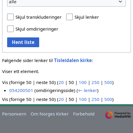
alle
Skjul transkluderinger
Skjul lenker
Skjul omdirigeringer
Hent liste
Følgende sider lenker til
Tisleidalen kirke
:
Viser ett element.
Vis (
forrige 50
|
neste 50
) (
20
|
50
|
100
|
250
|
500
)
054200501
(omdirigeringsside)
(
← lenker
)
Vis (
forrige 50
|
neste 50
) (
20
|
50
|
100
|
250
|
500
)
Personvern
Om Norges Kirker
Forbehold