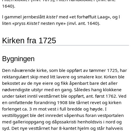
1640).
l gammel jernbeslått
kiste†
med «et forhøffuit Laag», og l
liten «pryss
Kiiste†
nesten nye» (invl. ant. 1640).
Kirken fra 1725
Bygningen
Den nåværende kirke, som ble oppført av tømmer 1725, har
rektangulært skip med litt lavere og smalere kor. Kirken ble
bekostet av de nye eiere og fikk åpenbart bare det aller
nødvendigste utstyr med en gang. Således hang klokkene
under taket inntil vesttårnet ble oppført, ant. først 1762. Ved
en omfattende forandring 1908 ble tårnet revet og kirken
forlenget ca. 3 m mot vest i full bredde og høyde. I
vesttilbygget ble det innredet våpenhus foran vestportalen
med gallerioppgang og dåpssakristi henholdsvis i nord og
syd. Det nye vesttårnet har 8-kantet hjelm og står halvveis