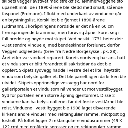
skipets vegger avstivet med strekkfisk. Tømmerveggene sto
upanelt inntil de i 1890-årene ble kledd med smalt, stående
faspanel (Erdmann). I flukt med underkant av vinduene går
en brystningslist. Korskillet ble fjernet i 1890-årene
(Erdmann). I koråpningens nordside er det nå en 60 cm
fremspringende brannmur, men forøvrig åpner koret seg i
full bredde og høyde mot skipet. Ved besikt. 1731 heter det:
«Det søndre Vindue ej med bendeskinder forsiunet, derfor
Veggen udgleeden» (brev fra Nedre Borgesyssel, pk. 28).
Året etter var vinduet reparert. Korets nordvegg har ant. hatt
et vindu som er blitt forandret til sakristidør da det ble
oppført. Skipets sydvegg hadde i vestre del et lite, høytstilt
vindu som belyste galleriet. Det ble panelt igjen da kirken ble
utvidet. Skipets opprinnelige vestvegg har nord for
galleriportalen et vindu som nå vender ut mot vesttilbygget.
Syd for portalen er en større åpning gjentømret. Disse 2
vinduene kan ha belyst galleriet før det første vesttårnet ble
reist. Vinduene i vesttilbygget ble 1908 laget tilsvarende
kirkens andre vinduer med rektangulær ramme, midtpost og
losholt. På loftet ligger 2 rektangulære vindusrammer (49 X
122 cm) med profilerte sprosser og en rektangulær ramme