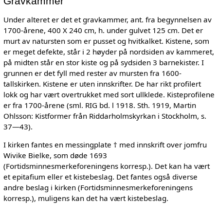
Gravkammer
Under alteret er det et gravkammer, ant. fra begynnelsen av
1700-årene, 400 X 240 cm, h. under gulvet 125 cm. Det er
murt av natursten som er pusset og hvitkalket. Kistene, som
er meget defekte, står i 2 høyder på nordsiden av kammeret,
på midten står en stor kiste og på sydsiden 3 barnekister. I
grunnen er det fyll med rester av mursten fra 1600-
tallskirken. Kistene er uten innskrifter. De har rikt profilert
lokk og har vært overtrukket med sort ullklede. Kisteprofilene
er fra 1700-årene (sml. RIG bd. l 1918. Sth. 1919, Martin
Ohlsson: Kistformer från Riddarholmskyrkan i Stockholm, s.
37—43).
I kirken fantes en messingplate † med innskrift over jomfru
Wivike Bielke, som døde 1693
(Fortidsminnesmerkeforeningens korresp.). Det kan ha vært
et epitafium eller et kistebeslag. Det fantes også diverse
andre beslag i kirken (Fortidsminnesmerkeforeningens
korresp.), muligens kan det ha vært kistebeslag.