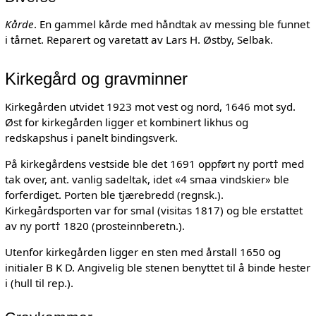
Kårde
. En gammel kårde med håndtak av messing ble funnet
i tårnet. Reparert og varetatt av Lars H. Østby, Selbak.
Kirkegård og gravminner
Kirkegården utvidet 1923 mot vest og nord, 1646 mot syd.
Øst for kirkegården ligger et kombinert likhus og
redskapshus i panelt bindingsverk.
På kirkegårdens vestside ble det 1691 oppført ny port† med
tak over, ant. vanlig sadeltak, idet «4 smaa vindskier» ble
forferdiget. Porten ble tjærebredd (regnsk.).
Kirkegårdsporten var for smal (visitas 1817) og ble erstattet
av ny port† 1820 (prosteinnberetn.).
Utenfor kirkegården ligger en sten med årstall 1650 og
initialer B K D. Angivelig ble stenen benyttet til å binde hester
i (hull til rep.).