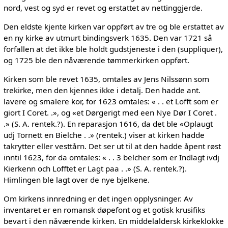
nord, vest og syd er revet og erstattet av nettinggjerde.
Den eldste kjente kirken var oppført av tre og ble erstattet av
en ny kirke av utmurt bindingsverk 1635. Den var 1721 så
forfallen at det ikke ble holdt gudstjeneste i den (suppliquer),
og 1725 ble den nåværende tømmerkirken oppført.
Kirken som ble revet 1635, omtales av Jens Nilssønn som
trekirke, men den kjennes ikke i detalj. Den hadde ant.
lavere og smalere kor, for 1623 omtales: « . . et Lofft som er
giort I Coret. .», og «et Dørgerigt med een Nye Dør I Coret .
.» (S. A. rentek.?). En reparasjon 1616, da det ble «Oplaugt
udj Tornett en Bielche . .» (rentek.) viser at kirken hadde
takrytter eller vesttårn. Det ser ut til at den hadde åpent røst
inntil 1623, for da omtales: « . . 3 belcher som er Indlagt ivdj
Kierkenn och Lofftet er Lagt paa . .» (S. A. rentek.?).
Himlingen ble lagt over de nye bjelkene.
Om kirkens innredning er det ingen opplysninger. Av
inventaret er en romansk døpefont og et gotisk krusifiks
bevart i den nåværende kirken. En middelaldersk kirkeklokke