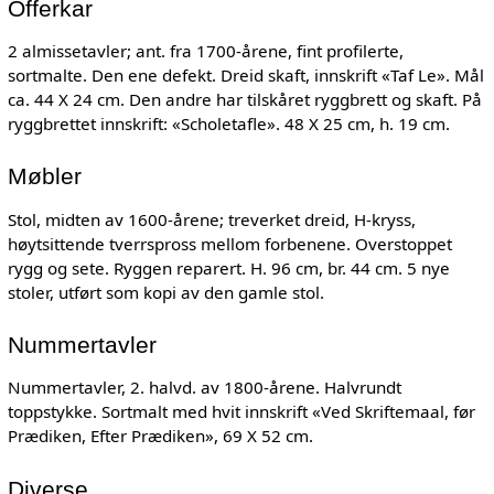
Offerkar
2 almissetavler; ant. fra 1700-årene, fint profilerte,
sortmalte. Den ene defekt. Dreid skaft, innskrift «Taf Le». Mål
ca. 44 X 24 cm. Den andre har tilskåret ryggbrett og skaft. På
ryggbrettet innskrift: «Scholetafle». 48 X 25 cm, h. 19 cm.
Møbler
Stol, midten av 1600-årene; treverket dreid, H-kryss,
høytsittende tverrspross mellom forbenene. Overstoppet
rygg og sete. Ryggen reparert. H. 96 cm, br. 44 cm. 5 nye
stoler, utført som kopi av den gamle stol.
Nummertavler
Nummertavler, 2. halvd. av 1800-årene. Halvrundt
toppstykke. Sortmalt med hvit innskrift «Ved Skriftemaal, før
Prædiken, Efter Prædiken», 69 X 52 cm.
Diverse