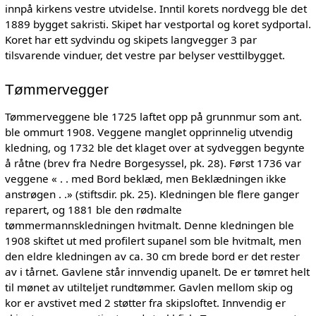
innpå kirkens vestre utvidelse. Inntil korets nordvegg ble det
1889 bygget sakristi. Skipet har vestportal og koret sydportal.
Koret har ett sydvindu og skipets langvegger 3 par
tilsvarende vinduer, det vestre par belyser vesttilbygget.
Tømmervegger
Tømmerveggene ble 1725 laftet opp på grunnmur som ant.
ble ommurt 1908. Veggene manglet opprinnelig utvendig
kledning, og 1732 ble det klaget over at sydveggen begynte
å råtne (brev fra Nedre Borgesyssel, pk. 28). Først 1736 var
veggene « . . med Bord beklæd, men Beklædningen ikke
anstrøgen . .» (stiftsdir. pk. 25). Kledningen ble flere ganger
reparert, og 1881 ble den rødmalte
tømmermannskledningen hvitmalt. Denne kledningen ble
1908 skiftet ut med profilert supanel som ble hvitmalt, men
den eldre kledningen av ca. 30 cm brede bord er det rester
av i tårnet. Gavlene står innvendig upanelt. De er tømret helt
til mønet av utilteljet rundtømmer. Gavlen mellom skip og
kor er avstivet med 2 støtter fra skipsloftet. Innvendig er