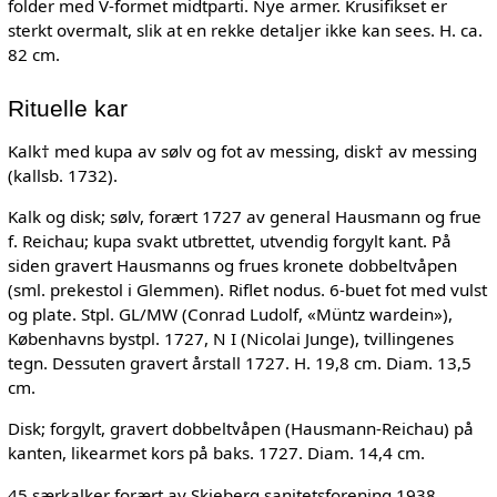
folder med V-formet midtparti. Nye armer. Krusifikset er
sterkt overmalt, slik at en rekke detaljer ikke kan sees. H. ca.
82 cm.
Rituelle kar
Kalk† med kupa av sølv og fot av messing, disk† av messing
(kallsb. 1732).
Kalk og disk; sølv, forært 1727 av general Hausmann og frue
f. Reichau; kupa svakt utbrettet, utvendig forgylt kant. På
siden gravert Hausmanns og frues kronete dobbeltvåpen
(sml. prekestol i Glemmen). Riflet nodus. 6-buet fot med vulst
og plate. Stpl. GL/MW (Conrad Ludolf, «Müntz wardein»),
Københavns bystpl. 1727, N I (Nicolai Junge), tvillingenes
tegn. Dessuten gravert årstall 1727. H. 19,8 cm. Diam. 13,5
cm.
Disk; forgylt, gravert dobbeltvåpen (Hausmann-Reichau) på
kanten, likearmet kors på baks. 1727. Diam. 14,4 cm.
45 særkalker forært av Skjeberg sanitetsforening 1938.