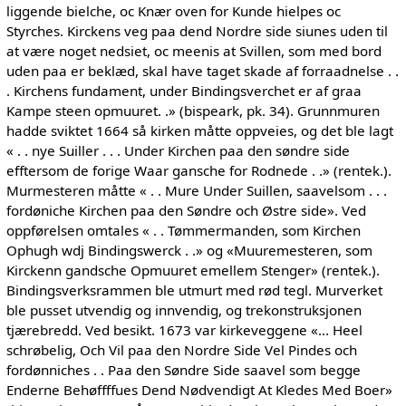
liggende bielche, oc Knær oven for Kunde hielpes oc
Styrches. Kirckens veg paa dend Nordre side siunes uden til
at være noget nedsiet, oc meenis at Svillen, som med bord
uden paa er beklæd, skal have taget skade af forraadnelse . .
. Kirchens fundament, under Bindingsverchet er af graa
Kampe steen opmuuret. .» (bispeark, pk. 34). Grunnmuren
hadde sviktet 1664 så kirken måtte oppveies, og det ble lagt
« . . nye Suiller . . . Under Kirchen paa den søndre side
efftersom de forige Waar gansche for Rodnede . .» (rentek.).
Murmesteren måtte « . . Mure Under Suillen, saavelsom . . .
fordøniche Kirchen paa den Søndre och Østre side». Ved
oppførelsen omtales « . . Tømmermanden, som Kirchen
Ophugh wdj Bindingswerck . .» og «Muuremesteren, som
Kirckenn gandsche Opmuuret emellem Stenger» (rentek.).
Bindingsverksrammen ble utmurt med rød tegl. Murverket
ble pusset utvendig og innvendig, og trekonstruksjonen
tjærebredd. Ved besikt. 1673 var kirkeveggene «... Heel
schrøbelig, Och Vil paa den Nordre Side Vel Pindes och
fordønniches . . Paa den Søndre Side saavel som begge
Enderne Behøffffues Dend Nødvendigt At Kledes Med Boer»