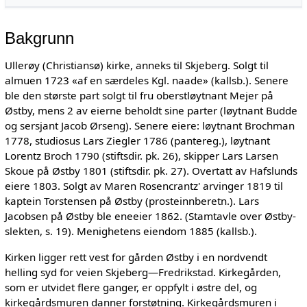
Bakgrunn
Ullerøy (Christiansø) kirke, anneks til Skjeberg. Solgt til
almuen 1723 «af en særdeles Kgl. naade» (kallsb.). Senere
ble den største part solgt til fru oberstløytnant Mejer på
Østby, mens 2 av eierne beholdt sine parter (løytnant Budde
og sersjant Jacob Ørseng). Senere eiere: løytnant Brochman
1778, studiosus Lars Ziegler 1786 (pantereg.), løytnant
Lorentz Broch 1790 (stiftsdir. pk. 26), skipper Lars Larsen
Skoue på Østby 1801 (stiftsdir. pk. 27). Overtatt av Hafslunds
eiere 1803. Solgt av Maren Rosencrantz' arvinger 1819 til
kaptein Torstensen på Østby (prosteinnberetn.). Lars
Jacobsen på Østby ble eneeier 1862. (Stamtavle over Østby-
slekten, s. 19). Menighetens eiendom 1885 (kallsb.).
Kirken ligger rett vest for gården Østby i en nordvendt
helling syd for veien Skjeberg—Fredrikstad. Kirkegården,
som er utvidet flere ganger, er oppfylt i østre del, og
kirkegårdsmuren danner forstøtning. Kirkegårdsmuren i