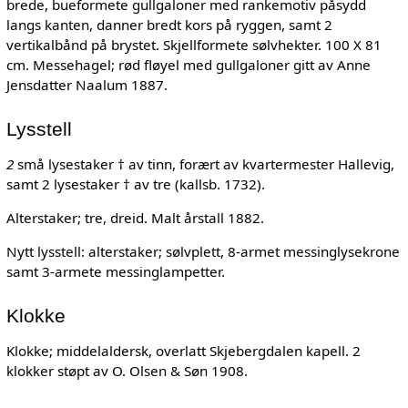
brede, bueformete gullgaloner med rankemotiv påsydd
langs kanten, danner bredt kors på ryggen, samt 2
vertikalbånd på brystet. Skjellformete sølvhekter. 100 X 81
cm. Messehagel; rød fløyel med gullgaloner gitt av Anne
Jensdatter Naalum 1887.
Lysstell
2
små lysestaker † av tinn, forært av kvartermester Hallevig,
samt 2 lysestaker † av tre (kallsb. 1732).
Alterstaker; tre, dreid. Malt årstall 1882.
Nytt lysstell: alterstaker; sølvplett, 8-armet messinglysekrone
samt 3-armete messinglampetter.
Klokke
Klokke; middelaldersk, overlatt Skjebergdalen kapell. 2
klokker støpt av O. Olsen & Søn 1908.