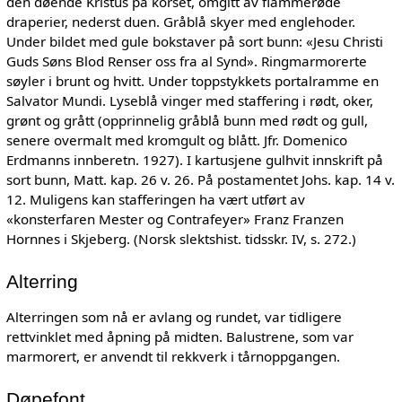
den døende Kristus på korset, omgitt av flammerøde
draperier, nederst duen. Gråblå skyer med englehoder.
Under bildet med gule bokstaver på sort bunn: «Jesu Christi
Guds Søns Blod Renser oss fra al Synd». Ringmarmorerte
søyler i brunt og hvitt. Under toppstykkets portalramme en
Salvator Mundi. Lyseblå vinger med staffering i rødt, oker,
grønt og grått (opprinnelig gråblå bunn med rødt og gull,
senere overmalt med kromgult og blått. Jfr. Domenico
Erdmanns innberetn. 1927). I kartusjene gulhvit innskrift på
sort bunn, Matt. kap. 26 v. 26. På postamentet Johs. kap. 14 v.
12. Muligens kan stafferingen ha vært utført av
«konsterfaren Mester og Contrafeyer» Franz Franzen
Hornnes i Skjeberg. (Norsk slektshist. tidsskr. IV, s. 272.)
Alterring
Alterringen som nå er avlang og rundet, var tidligere
rettvinklet med åpning på midten. Balustrene, som var
marmorert, er anvendt til rekkverk i tårnoppgangen.
Døpefont