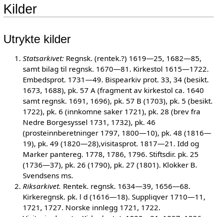
Kilder
Utrykte kilder
Statsarkivet:
Regnsk. (rentek.?) 1619—25, 1682—85,
samt bilag til regnsk. 1670—81. Kirkestol 1615—1722.
Embedsprot. 1731—49. Bispearkiv prot. 33, 34 (besikt.
1673, 1688), pk. 57 A (fragment av kirkestol ca. 1640
samt regnsk. 1691, 1696), pk. 57 B (1703), pk. 5 (besikt.
1722), pk. 6 (innkomne saker 1721), pk. 28 (brev fra
Nedre Borgesyssel 1731, 1732), pk. 46
(prosteinnberetninger 1797, 1800—10), pk. 48 (1816—
19), pk. 49 (1820—28),visitasprot. 1817—21. Idd og
Marker pantereg. 1778, 1786, 1796. Stiftsdir. pk. 25
(1736—37), pk. 26 (1790), pk. 27 (1801). Klokker B.
Svendsens ms.
Riksarkivet.
Rentek. regnsk. 1634—39, 1656—68.
Kirkeregnsk. pk. l d (1616—18). Suppliqver 1710—11,
1721, 1727. Norske innlegg 1721, 1722.