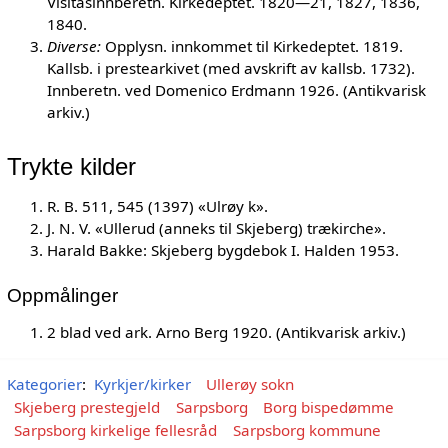
Visitasinnberetn. Kirkedeptet. 1820—21, 1827, 1836,
1840.
Diverse:
Opplysn. innkommet til Kirkedeptet. 1819.
Kallsb. i prestearkivet (med avskrift av kallsb. 1732).
Innberetn. ved Domenico Erdmann 1926. (Antikvarisk
arkiv.)
Trykte kilder
R. B. 511, 545 (1397) «Ulrøy k».
J. N. V. «Ullerud (anneks til Skjeberg) trækirche».
Harald Bakke: Skjeberg bygdebok I. Halden 1953.
Oppmålinger
2 blad ved ark. Arno Berg 1920. (Antikvarisk arkiv.)
Kategorier
:
Kyrkjer/kirker
Ullerøy sokn
Skjeberg prestegjeld
Sarpsborg
Borg bispedømme
Sarpsborg kirkelige fellesråd
Sarpsborg kommune