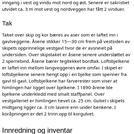
inngang i vest og vindu mot nord og øst. Senere er sakristiet
utvidet ca. 3 m mot vest og nordveggen har fått 2 vinduer.
Tak
Taket over skip og kor bæres av aser som er laftet inn i
gavlveggene. Åsene stikker 15—30 cm frem på vestsiden av
skipets opprinnelige vestgavl hvor de er avsneiet på
undersiden. Over skipstaket er åsene senere understøttet av
2 sperrebind. Åsene bærer tegltekket bordtak. Loftsbjelkene
er laftet inn mellom langveggenes øvre omfar. I skipet er
loftsbjelkene senere hengt opp i en bjelke som spenner fra
gavl til gavl. Loftsbjelkene har farverester som viser at
himlingen har ligget over bjelkene. I 1890-årene ble
bjelkene underkledd med smalt staffpanel. Over
vestgalleriet er himlingen hevet ca. 25 cm.
Gulvet
i skipets
midtgang ligger ca. 3 cm lavere enn under benkene. I
koråpningen er det 2 trinn opp til korgulvet.
Innredning og inventar