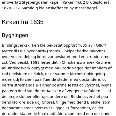
er overlatt Skjebergdalen kapell. Kirken fikk 2 brudestoler†
1620—22. Samtidig ble anskaffet en ny messehagel.
Kirken fra 1635
Bygningen
Bindingsverkskirken ble bekostet oppført 1635 av «Olluff
Rytter til Ous byegaard» (rentek.). Skipet hadde takrytter
over vestre del, og koret var avsluttet med en «rundel» mot
øst. Ved besikt. 1688 heter det: «Christiansø annex Kirche er
af Bindingsverk opbygt med Muurede vegge der imellem af
rød teielsteen oc Kalck, oc er samme Kirches opbiugning
inden udj Kirchen paa Tuende steder med opstandere, oc
derfra strechende Bielcher oc arme festet oc Styrchet, Mens
paa een deel steeder er Kalcken af veggene udfalden ... l af
de lange stolper eller opstandere udj Bindingsverchet paa
dend Nordre side udj Choret, tillige med dend Bielche, som
der samme steds tvert over ligger, er forraadnet, oc det
derunder staaende Knæ nedfalden, som med een der under