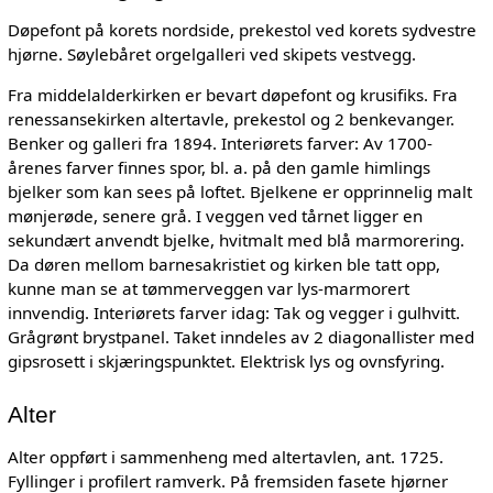
Døpefont på korets nordside, prekestol ved korets sydvestre
hjørne. Søylebåret orgelgalleri ved skipets vestvegg.
Fra middelalderkirken er bevart døpefont og krusifiks. Fra
renessansekirken altertavle, prekestol og 2 benkevanger.
Benker og galleri fra 1894. Interiørets farver: Av 1700-
årenes farver finnes spor, bl. a. på den gamle himlings
bjelker som kan sees på loftet. Bjelkene er opprinnelig malt
mønjerøde, senere grå. I veggen ved tårnet ligger en
sekundært anvendt bjelke, hvitmalt med blå marmorering.
Da døren mellom barnesakristiet og kirken ble tatt opp,
kunne man se at tømmerveggen var lys-marmorert
innvendig. Interiørets farver idag: Tak og vegger i gulhvitt.
Grågrønt brystpanel. Taket inndeles av 2 diagonallister med
gipsrosett i skjæringspunktet. Elektrisk lys og ovnsfyring.
Alter
Alter oppført i sammenheng med altertavlen, ant. 1725.
Fyllinger i profilert ramverk. På fremsiden fasete hjørner