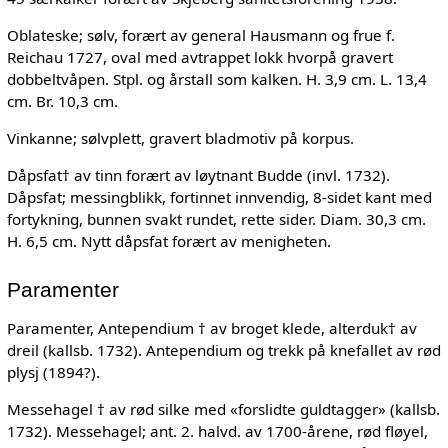
Oblateske; sølv, forært av general Hausmann og frue f.
Reichau 1727, oval med avtrappet lokk hvorpå gravert
dobbeltvåpen. Stpl. og årstall som kalken. H. 3,9 cm. L. 13,4
cm. Br. 10,3 cm.
Vinkanne; sølvplett, gravert bladmotiv på korpus.
Dåpsfat† av tinn forært av løytnant Budde (invl. 1732).
Dåpsfat; messingblikk, fortinnet innvendig, 8-sidet kant med
fortykning, bunnen svakt rundet, rette sider. Diam. 30,3 cm.
H. 6,5 cm. Nytt dåpsfat forært av menigheten.
Paramenter
Paramenter, Antependium † av broget klede, alterduk† av
dreil (kallsb. 1732). Antependium og trekk på knefallet av rød
plysj (1894?).
Messehagel † av rød silke med «forslidte guldtagger» (kallsb.
1732). Messehagel; ant. 2. halvd. av 1700-årene, rød fløyel,