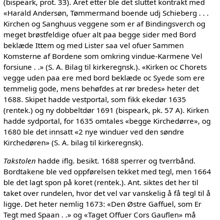
(bispeark, prot. 33). Året etter ble det sluttet kontrakt med
«Harald Andersøn, Tømmermand boende udj Schieberg . . .
Kirchen og Sanghuus veggene som er af Bindingsverch og
meget brøstfeldige ofuer alt paa begge sider med Bord
beklæde Ittem og med Lister saa vel ofuer Sammen
Komsterne af Bordene som omkring vindue-Karmene Vel
forsiune . .» (S. A. Bilag til kirkeregnsk.). «Kirken oc Chorets
vegge uden paa ere med bord beklæde oc Syede som ere
temmelig gode, mens behøfdes at rør bredes» heter det
1688. Skipet hadde vestportal, som fikk ekedør 1635
(rentek.) og ny dobbeltdør 1691 (bispeark, pk. 57 A). Kirken
hadde sydportal, for 1635 omtales «begge Kirchedørre», og
1680 ble det innsatt «2 nye winduer ved den søndre
Kirchedøren» (S. A. bilag til kirkeregnsk).
Takstolen
hadde iflg. besikt. 1688 sperrer og tverrbånd.
Bordtakene ble ved oppførelsen tekket med tegl, men 1664
ble det lagt spon på koret (rentek.). Ant. siktes det her til
taket over rundelen, hvor det vel var vanskelig å få tegl til å
ligge. Det heter nemlig 1673: «Den Østre Gaffuel, som Er
Tegt med Spaan . .» og «Taget Offuer Cors Gauflen» må