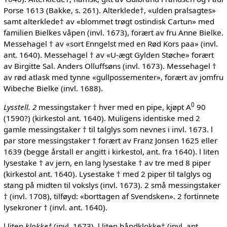
Porse 1613 (Bakke, s. 261). Alterklede†, «ulden pralsagtes»
samt alterklede† av «blommet trøgt ostindisk Cartun» med
familien Bielkes våpen (invl. 1673), forært av fru Anne Bielke.
Messehagel † av «sort Enngelst med en Rød Kors paa» (invl.
ant. 1640). Messehagel † av «U-ægt Gylden Støche» forært
av Birgitte Sal. Anders Olluffsøns (invl. 1673). Messehagel †
av rød atlask med tynne «gullpossementer», forært av jomfru
Wibeche Bielke (invl. 1688).
0
Lysstell. 2
messingstaker † hver med en pipe, kjøpt A
90
(1590?) (kirkestol ant. 1640). Muligens identiske med 2
gamle messingstaker † til talglys som nevnes i invl. 1673. l
par store messingstaker † forært av Franz Jonsen 1625 eller
1639 (begge årstall er angitt i kirkestol, ant. fra 1640). l liten
lysestake † av jern, en lang lysestake † av tre med 8 piper
(kirkestol ant. 1640). Lysestake † med 2 piper til talglys og
stang på midten til vokslys (invl. 1673). 2 små messingstaker
† (invl. 1708), tilføyd: «borttagen af Svendsken». 2 fortinnete
lysekroner † (invl. ant. 1640).
l liten
klokke†
(invl. 1673), l liten håndklokke† (invl. ant.