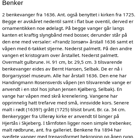
Benker
2 benkevanger fra 1636. Ant. også benyttet i kirken fra 1725.
Begge er avskåret nedentil samt i flat bue oventil, derved er
ornamentikken noe ødelagt. På begge vanger går langs
kanten et kraftig slyngbånd med bosser, derunder står på
den ene med versaler: «Frandz Ionsøn» årstall 1636 samt et
våpen med 6-takket stjerne. Nederst palmett. På den andre
vangen et kristogram over årstallet. Nederst palmett.
Overmalt gulbrune. H. 91 cm, br. 29,5 cm. 3 tilsvarende
benkevanger eides av Bernt Hansen, Selbak. De er nå i
Borgarsyssel museum. Alle har årstall 1636. Den ene har
Handingmann Rosensverds våpen (en tilsvarende vange er
anvendt i en stol hos Johan Jensen Kjølberg, Selbak). En
vange har våpen med skrå krenelering. Vangene har
opprinnelig hatt trefarve med små, innsvidde kors. Senere
malt i rødt (1639?) grått (1725) tilsist brunt. Br. ca. 34 cm.
Benkerygger fra Ullerøy kirke er anvendt til binger på
Hjertås i Skjeberg. I tårnfoten ligger noen simple trebenker,
malt rødbrune, ant. fra galleriet. Benkene fra 1894 har
sveifete vanger med trepassformet bekroning og åpen rygg.