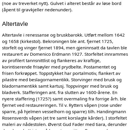
(noe av treverket nytt). Gulvet i alteret består av løse bord
(åpent til gravkjeller nedenunder).
Altertavle
Altertavle i renessanse og bruskbarokk. Utført mellom 1642
og 1658 (kirkestol). Bekroningen ble ant. fjernet 1725,
storfelt og vinger fjernet 1894, men gjeninnsatt da tavlen ble
restaurert av Domenico Erdmann 1927. Storfeltet innrammes
av profilert tannsnittlist og flankeres av kraftige,
korintiserende frisøyler med prydbelte. Postamentet og
frisen forkrøppet. Toppstykket har portalmotiv, flankert av
pilastre med beslagornamentikk. Storvinger med brusk og
bladornamentikk samt kartusj. Toppvinger med brusk og
bladverk. Stafferingen ant. fra slutten av 1600-årene. En
nyere staffering (1725?) samt overmaling fra forrige årh. ble
fjernet ved restaureringen. Til v. Rytters våpen (rose under
sparre, på hjelmen vesselhorn og sparre) tilh. Handingmann
Rosensverds våpen (et tre samt korslagte kårder). I storfeltet
maleri av nådestolen. Øverst Gud Fader med tiara, derunder