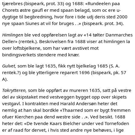
tjærebres (bispeark, prot. 33) og 1688: «Rundeelen paa
Chorets østre gaufl er med spaan belagd, som oc ere u-
dygtige til begbredning, hvor fore i tide udj deris sted 2000
nye spaan Siunes at vil for bruges . .» (bispeark. prot. 34).
Himlingen
ble ved oppførelsen lagt av «14 tølter Danmarches
Deller» (rentek.). Beskrivelsen fra 1688 viser at himlingen la
over loftsbjelkene, som har vært avstivet mot
bindingsverkets stendere med knær.
Gulvet,
som ble lagt 1635, fikk nytt bjelkelag 1685 (S. A.
rentek.?) og ble ytterligere reparert 1696 (bispeark, pk. 57
A).
Takrytteren,
som ble oppført av mureren 1635, satt på vestre
del av skipstaket med vestveggen bygget opp over skipets
vestgavl. I kontrakten med Harald Andersøn heter det
nemlig at han skal bordkle «Thaarned som er bygt fremmen
ofuer Kierchen paa dend westre side . .». Ved besikt. 1688
heter det: «De tvende Kaars Bielcher under ved Tornefoden
er af raad for dervet, i hvis sted andre nye behøves, i lige