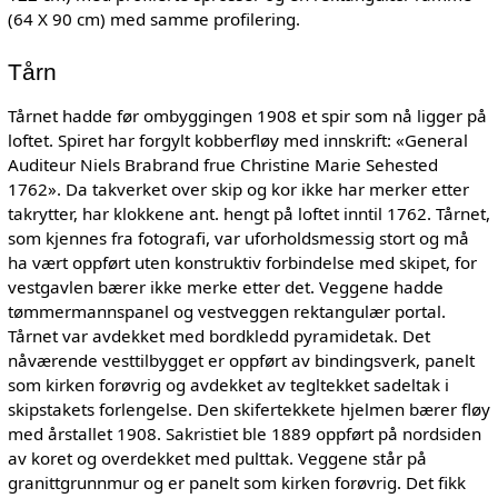
(64 X 90 cm) med samme profilering.
Tårn
Tårnet hadde før ombyggingen 1908 et spir som nå ligger på
loftet. Spiret har forgylt kobberfløy med innskrift: «General
Auditeur Niels Brabrand frue Christine Marie Sehested
1762». Da takverket over skip og kor ikke har merker etter
takrytter, har klokkene ant. hengt på loftet inntil 1762. Tårnet,
som kjennes fra fotografi, var uforholdsmessig stort og må
ha vært oppført uten konstruktiv forbindelse med skipet, for
vestgavlen bærer ikke merke etter det. Veggene hadde
tømmermannspanel og vestveggen rektangulær portal.
Tårnet var avdekket med bordkledd pyramidetak. Det
nåværende vesttilbygget er oppført av bindingsverk, panelt
som kirken forøvrig og avdekket av tegltekket sadeltak i
skipstakets forlengelse. Den skifertekkete hjelmen bærer fløy
med årstallet 1908. Sakristiet ble 1889 oppført på nordsiden
av koret og overdekket med pulttak. Veggene står på
granittgrunnmur og er panelt som kirken forøvrig. Det fikk