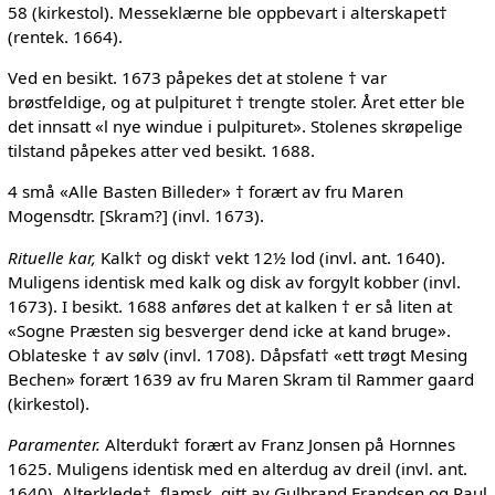
58 (kirkestol). Messeklærne ble oppbevart i alterskapet†
(rentek. 1664).
Ved en besikt. 1673 påpekes det at stolene † var
brøstfeldige, og at pulpituret † trengte stoler. Året etter ble
det innsatt «l nye windue i pulpituret». Stolenes skrøpelige
tilstand påpekes atter ved besikt. 1688.
4 små «Alle Basten Billeder» † forært av fru Maren
Mogensdtr. [Skram?] (invl. 1673).
Rituelle kar,
Kalk† og disk† vekt 12½ lod (invl. ant. 1640).
Muligens identisk med kalk og disk av forgylt kobber (invl.
1673). I besikt. 1688 anføres det at kalken † er så liten at
«Sogne Præsten sig besverger dend icke at kand bruge».
Oblateske † av sølv (invl. 1708). Dåpsfat† «ett trøgt Mesing
Bechen» forært 1639 av fru Maren Skram til Rammer gaard
(kirkestol).
Paramenter.
Alterduk† forært av Franz Jonsen på Hornnes
1625. Muligens identisk med en alterdug av dreil (invl. ant.
1640). Alterklede†, flamsk, gitt av Gulbrand Frandsen og Paul