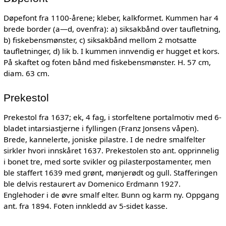
Døpefont fra 1100-årene; kleber, kalkformet. Kummen har 4
brede border (a—d, ovenfra): a) siksakbånd over taufletning,
b) fiskebensmønster, c) siksakbånd mellom 2 motsatte
taufletninger, d) lik b. I kummen innvendig er hugget et kors.
På skaftet og foten bånd med fiskebensmønster. H. 57 cm,
diam. 63 cm.
Prekestol
Prekestol fra 1637; ek, 4 fag, i storfeltene portalmotiv med 6-
bladet intarsiastjerne i fyllingen (Franz Jonsens våpen).
Brede, kannelerte, joniske pilastre. I de nedre smalfelter
sirkler hvori innskåret 1637. Prekestolen sto ant. opprinnelig
i bonet tre, med sorte svikler og pilasterpostamenter, men
ble staffert 1639 med grønt, mønjerødt og gull. Stafferingen
ble delvis restaurert av Domenico Erdmann 1927.
Englehoder i de øvre smalf elter. Bunn og karm ny. Oppgang
ant. fra 1894. Foten innkledd av 5-sidet kasse.