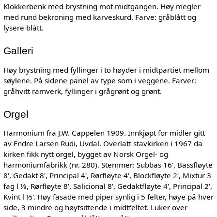
Klokkerbenk med brystning mot midtgangen. Høy megler
med rund bekroning med karveskurd. Farve: gråblått og
lysere blått.
Galleri
Høy brystning med fyllinger i to høyder i midtpartiet mellom
søylene. På sidene panel av type som i veggene. Farver:
gråhvitt ramverk, fyllinger i grågrønt og grønt.
Orgel
Harmonium fra J.W. Cappelen 1909. Innkjøpt for midler gitt
av Endre Larsen Rudi, Uvdal. Overlatt stavkirken i 1967 da
kirken fikk nytt orgel, bygget av Norsk Orgel- og
harmoniumfabrikk (nr. 280). Stemmer: Subbas 16', Bassfløyte
8', Gedakt 8', Principal 4', Rørfløyte 4', Blockfløyte 2', Mixtur 3
fag l ⅓, Rørfløyte 8', Salicional 8', Gedaktfløyte 4', Principal 2',
Kvint l ⅓'.
Høy fasade med piper synlig i 5 felter, høye på hver
side, 3 mindre og høytsittende i midtfeltet. Luker over