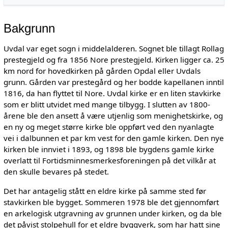
Bakgrunn
Uvdal var eget sogn i middelalderen. Sognet ble tillagt Rollag
prestegjeld og fra 1856 Nore prestegjeld. Kirken ligger ca. 25
km nord for hovedkirken på gården Opdal eller Uvdals
grunn. Gården var prestegård og her bodde kapellanen inntil
1816, da han flyttet til Nore. Uvdal kirke er en liten stavkirke
som er blitt utvidet med mange tilbygg. I slutten av 1800-
årene ble den ansett å være utjenlig som menighetskirke, og
en ny og meget større kirke ble oppført ved den nyanlagte
vei i dalbunnen et par km vest for den gamle kirken. Den nye
kirken ble innviet i 1893, og 1898 ble bygdens gamle kirke
overlatt til Fortidsminnesmerkesforeningen på det vilkår at
den skulle bevares på stedet.
Det har antagelig stått en eldre kirke på samme sted før
stavkirken ble bygget. Sommeren 1978 ble det gjennomført
en arkelogisk utgravning av grunnen under kirken, og da ble
det påvist stolpehull for et eldre byggverk, som har hatt sine