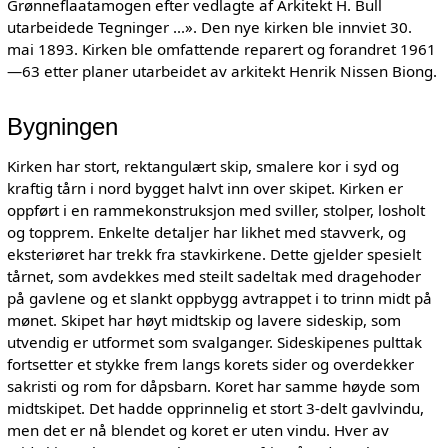
Grønneflaatamogen efter vedlagte af Arkitekt H. Bull
utarbeidede Tegninger ...». Den nye kirken ble innviet 30.
mai 1893. Kirken ble omfattende reparert og forandret 1961
—63 etter planer utarbeidet av arkitekt Henrik Nissen Biong.
Bygningen
Kirken har stort, rektangulært skip, smalere kor i syd og
kraftig tårn i nord bygget halvt inn over skipet. Kirken er
oppført i en rammekonstruksjon med sviller, stolper, losholt
og topprem. Enkelte detaljer har likhet med stavverk, og
eksteriøret har trekk fra stavkirkene. Dette gjelder spesielt
tårnet, som avdekkes med steilt sadeltak med dragehoder
på gavlene og et slankt oppbygg avtrappet i to trinn midt på
mønet. Skipet har høyt midtskip og lavere sideskip, som
utvendig er utformet som svalganger. Sideskipenes pulttak
fortsetter et stykke frem langs korets sider og overdekker
sakristi og rom for dåpsbarn. Koret har samme høyde som
midtskipet. Det hadde opprinnelig et stort 3-delt gavlvindu,
men det er nå blendet og koret er uten vindu. Hver av