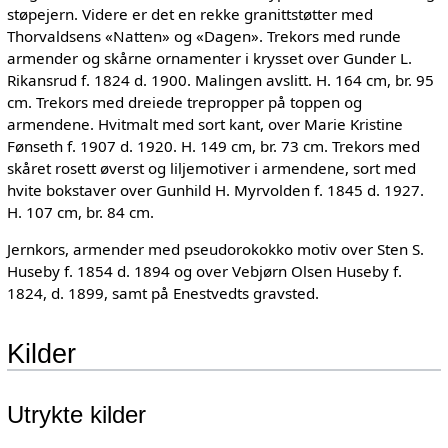
støpejern. Videre er det en rekke granittstøtter med
Thorvaldsens «Natten» og «Dagen». Trekors med runde
armender og skårne ornamenter i krysset over Gunder L.
Rikansrud f. 1824 d. 1900. Malingen avslitt. H. 164 cm, br. 95
cm. Trekors med dreiede trepropper på toppen og
armendene. Hvitmalt med sort kant, over Marie Kristine
Fønseth f. 1907 d. 1920. H. 149 cm, br. 73 cm. Trekors med
skåret rosett øverst og liljemotiver i armendene, sort med
hvite bokstaver over Gunhild H. Myrvolden f. 1845 d. 1927.
H. 107 cm, br. 84 cm.
Jernkors, armender med pseudorokokko motiv over Sten S.
Huseby f. 1854 d. 1894 og over Vebjørn Olsen Huseby f.
1824, d. 1899, samt på Enestvedts gravsted.
Kilder
Utrykte kilder