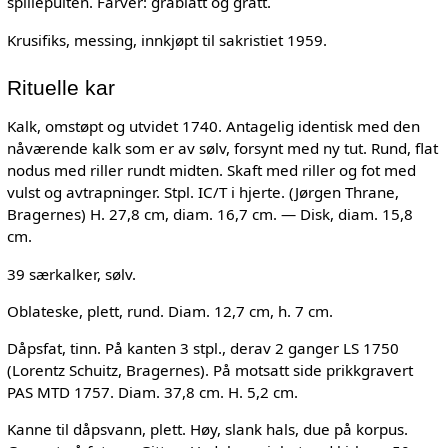
spillepulten. Farver: gråblått og grått.
Krusifiks, messing, innkjøpt til sakristiet 1959.
Rituelle kar
Kalk, omstøpt og utvidet 1740. Antagelig identisk med den
nåværende kalk som er av sølv, forsynt med ny tut. Rund, flat
nodus med riller rundt midten. Skaft med riller og fot med
vulst og avtrapninger. Stpl. IC/T i hjerte. (Jørgen Thrane,
Bragernes) H. 27,8 cm, diam. 16,7 cm. — Disk, diam. 15,8
cm.
39 særkalker, sølv.
Oblateske, plett, rund. Diam. 12,7 cm, h. 7 cm.
Dåpsfat, tinn. På kanten 3 stpl., derav 2 ganger LS 1750
(Lorentz Schuitz, Bragernes). På motsatt side prikkgravert
PAS MTD 1757. Diam. 37,8 cm. H. 5,2 cm.
Kanne til dåpsvann, plett. Høy, slank hals, due på korpus.