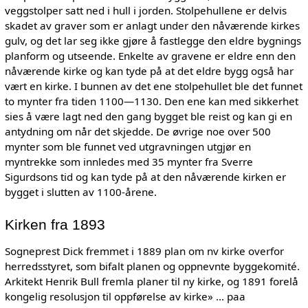
veggstolper satt ned i hull i jorden. Stolpehullene er delvis
skadet av graver som er anlagt under den nåværende kirkes
gulv, og det lar seg ikke gjøre å fastlegge den eldre bygnings
planform og utseende. Enkelte av gravene er eldre enn den
nåværende kirke og kan tyde på at det eldre bygg også har
vært en kirke. I bunnen av det ene stolpehullet ble det funnet
to mynter fra tiden 1100—1130. Den ene kan med sikkerhet
sies å være lagt ned den gang bygget ble reist og kan gi en
antydning om når det skjedde. De øvrige noe over 500
mynter som ble funnet ved utgravningen utgjør en
myntrekke som innledes med 35 mynter fra Sverre
Sigurdsons tid og kan tyde på at den nåværende kirken er
bygget i slutten av 1100-årene.
Kirken fra 1893
Sogneprest Dick fremmet i 1889 plan om nv kirke overfor
herredsstyret, som bifalt planen og oppnevnte byggekomité.
Arkitekt Henrik Bull fremla planer til ny kirke, og 1891 forelå
kongelig resolusjon til oppførelse av kirke» ... paa