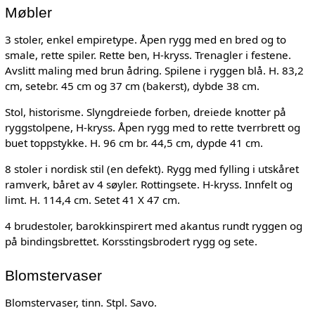
Møbler
3 stoler, enkel empiretype. Åpen rygg med en bred og to
smale, rette spiler. Rette ben, H-kryss. Trenagler i festene.
Avslitt maling med brun ådring. Spilene i ryggen blå. H. 83,2
cm, setebr. 45 cm og 37 cm (bakerst), dybde 38 cm.
Stol, historisme. Slyngdreiede forben, dreiede knotter på
ryggstolpene, H-kryss. Åpen rygg med to rette tverrbrett og
buet toppstykke. H. 96 cm br. 44,5 cm, dypde 41 cm.
8 stoler i nordisk stil (en defekt). Rygg med fylling i utskåret
ramverk, båret av 4 søyler. Rottingsete. H-kryss. Innfelt og
limt. H. 114,4 cm. Setet 41 X 47 cm.
4 brudestoler, barokkinspirert med akantus rundt ryggen og
på bindingsbrettet. Korsstingsbrodert rygg og sete.
Blomstervaser
Blomstervaser, tinn. Stpl. Savo.