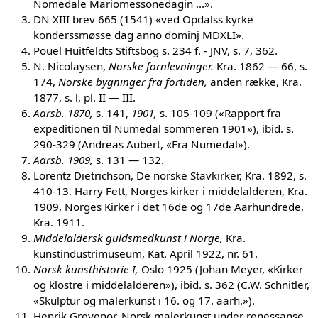
Nomedale Mariomessonedagin ...».
DN XIII brev 665 (1541) «ved Opdalss kyrke
konderssmøsse dag anno dominj MDXLI».
Pouel Huitfeldts Stiftsbog s. 234 f. - JNV, s. 7, 362.
N. Nicolaysen,
Norske fornlevninger.
Kra. 1862 — 66, s.
174,
Norske bygninger fra fortiden,
anden række, Kra.
1877, s. l, pl. II — III.
Aarsb. 1870,
s. 141,
1901,
s. 105-109 («Rapport fra
expeditionen til Numedal sommeren 1901»), ibid. s.
290-329 (Andreas Aubert, «Fra Numedal»).
Aarsb. 1909,
s. 131 — 132.
Lorentz Dietrichson, De norske Stavkirker, Kra. 1892, s.
410-13. Harry Fett, Norges kirker i middelalderen, Kra.
1909, Norges Kirker i det 16de og 17de Aarhundrede,
Kra. 1911.
Middelaldersk guldsmedkunst i Norge,
Kra.
kunstindustrimuseum, Kat. April 1922, nr. 61.
Norsk kunsthistorie I,
Oslo 1925 (Johan Meyer, «Kirker
og klostre i middelalderen»), ibid. s. 362 (C.W. Schnitler,
«Skulptur og malerkunst i 16. og 17. aarh.»).
Henrik Grevenor, Norsk malerkunst under renessanse