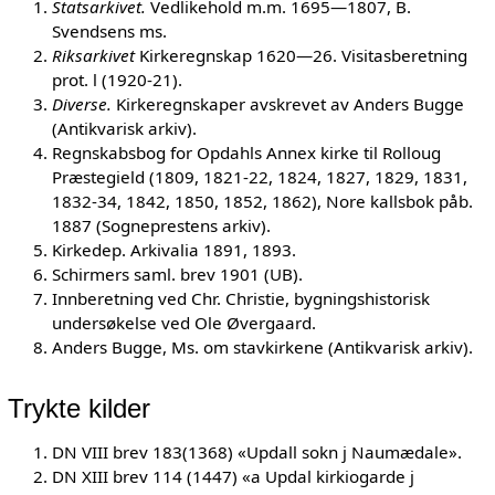
Statsarkivet.
Vedlikehold m.m. 1695—1807, B.
Svendsens ms.
Riksarkivet
Kirkeregnskap 1620—26. Visitasberetning
prot. l (1920-21).
Diverse.
Kirkeregnskaper avskrevet av Anders Bugge
(Antikvarisk arkiv).
Regnskabsbog for Opdahls Annex kirke til Rolloug
Præstegield (1809, 1821-22, 1824, 1827, 1829, 1831,
1832-34, 1842, 1850, 1852, 1862), Nore kallsbok påb.
1887 (Sogneprestens arkiv).
Kirkedep. Arkivalia 1891, 1893.
Schirmers saml. brev 1901 (UB).
Innberetning ved Chr. Christie, bygningshistorisk
undersøkelse ved Ole Øvergaard.
Anders Bugge, Ms. om stavkirkene (Antikvarisk arkiv).
Trykte kilder
DN VIII brev 183(1368) «Updall sokn j Naumædale».
DN XIII brev 114 (1447) «a Updal kirkiogarde j