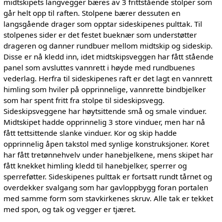
midtskipets langvegger bæres av 3 frittstående stolper som
går helt opp til raften. Stolpene bærer dessuten en
langsgående drager som opptar sideskipenes pulttak. Til
stolpenes sider er det festet bueknær som understøtter
drageren og danner rundbuer mellom midtskip og sideskip.
Disse er nå kledd inn, idet midtskipsveggen har fått stående
panel som avsluttes vannrett i høyde med rundbuenes
vederlag. Herfra til sideskipenes raft er det lagt en vannrett
himling som hviler på opprinnelige, vannrette bindbjelker
som har spent fritt fra stolpe til sideskipsvegg.
Sideskipsveggene har høytsittende små og smale vinduer.
Midtskipet hadde opprinnelig 3 store vinduer, men har nå
fått tettsittende slanke vinduer. Kor og skip hadde
opprinnelig åpen takstol med synlige konstruksjoner. Koret
har fått tretønnehvelv under hanebjelkene, mens skipet har
fått knekket himling kledd til hanebjelker, sperrer og
sperreføtter. Sideskipenes pulttak er fortsatt rundt tårnet og
overdekker svalgang som har gavloppbygg foran portalen
med samme form som stavkirkenes skruv. Alle tak er tekket
med spon, og tak og vegger er tjæret.