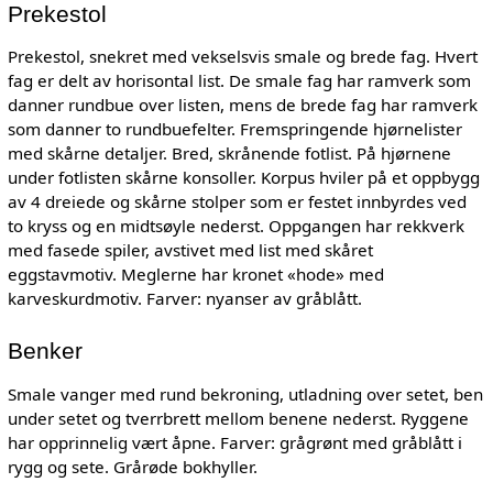
Prekestol
Prekestol, snekret med vekselsvis smale og brede fag. Hvert
fag er delt av horisontal list. De smale fag har ramverk som
danner rundbue over listen, mens de brede fag har ramverk
som danner to rundbuefelter. Fremspringende hjørnelister
med skårne detaljer. Bred, skrånende fotlist. På hjørnene
under fotlisten skårne konsoller. Korpus hviler på et oppbygg
av 4 dreiede og skårne stolper som er festet innbyrdes ved
to kryss og en midtsøyle nederst. Oppgangen har rekkverk
med fasede spiler, avstivet med list med skåret
eggstavmotiv. Meglerne har kronet «hode» med
karveskurdmotiv. Farver: nyanser av gråblått.
Benker
Smale vanger med rund bekroning, utladning over setet, ben
under setet og tverrbrett mellom benene nederst. Ryggene
har opprinnelig vært åpne. Farver: grågrønt med gråblått i
rygg og sete. Grårøde bokhyller.