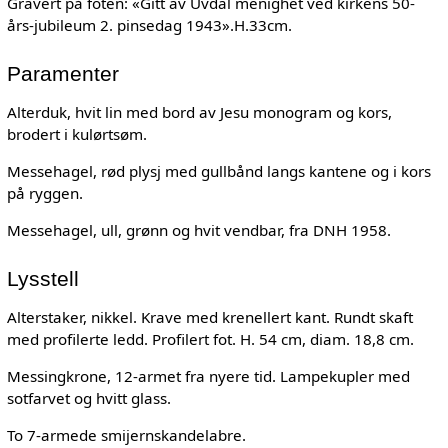
Gravert på foten: «Gitt av Uvdal menighet ved kirkens 50-
års-jubileum 2. pinsedag 1943».H.33cm.
Paramenter
Alterduk, hvit lin med bord av Jesu monogram og kors,
brodert i kulørtsøm.
Messehagel, rød plysj med gullbånd langs kantene og i kors
på ryggen.
Messehagel, ull, grønn og hvit vendbar, fra DNH 1958.
Lysstell
Alterstaker, nikkel. Krave med krenellert kant. Rundt skaft
med profilerte ledd. Profilert fot. H. 54 cm, diam. 18,8 cm.
Messingkrone, 12-armet fra nyere tid. Lampekupler med
sotfarvet og hvitt glass.
To 7-armede smijernskandelabre.