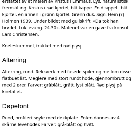
erstattet av et maleri av Kristus i Emmaus. Lys, naturalistisk
fremstilling. Kristus i rød kjortel, blå kappe. En disippel i blå
kjortel, en annen i grønn kjortel. Grønn duk. Sign. Hein (?)
Holmen 1939. Under bildet med gullskrift: «Da tok han
brødet. Luk. evang. 24.30». Maleriet var en gave fra konsul
Lars Christensen.
Kneleskammel, trukket med rød plysj.
Alterring
Alterring, rund. Rekkverk med fasede spiler og mellom disse
flatbuet list. Meglere med stort rundt hode, gjennombrutt og
med 2 ører. Farver: gråblått, grått, lyst blått. Rød plysj på
knefallet.
Døpefont
Rund, profilert søyle med dekkplate. Foten dannes av 4
skårne løvehoder. Farver: grå-blått og hvitt.