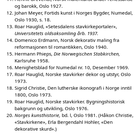
og barokk, Oslo 1927.
Johan Meyer, Fortids kunst i Norges Bygder, Numedal,
Oslo 1930, s. 18.
Roar Hauglid, «Setesdalens stavkirkeportaler»,
Universitetets oldsaksamling årb. 1937.
Domenico Erdmann, Norsk dekorativ maling fra
reformasjonen til romantikken, Oslo 1940.
Hermann Phieps,
Die Norwegischen Stabkirchen,
Karlsruhe 1958.
Menighetsblad for Numedal nr. 10, Desember 1969.
Roar Hauglid, Norske stavkirker dekor og utstyr, Oslo
1973.
Sigrid Christie, Den lutherske ikonografi i Norge inntil
1800, Oslo 1973.
Roar Hauglid, Norske stavkirker. Bygningshistorisk
bakgrunn og utvikling, Oslo 1976.
Norges kunsthistorie,
bd. l, Oslo 1981. (Håkon Christie,
«Stavkirkene», Erla Bergendahl Hohler, «Den
dekorative skurd».)