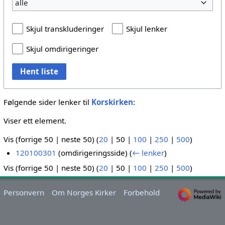
alle
Skjul transkluderinger
Skjul lenker
Skjul omdirigeringer
Hent liste
Følgende sider lenker til
Korskirken
:
Viser ett element.
Vis (
forrige 50
|
neste 50
) (
20
|
50
|
100
|
250
|
500
)
120100301
(omdirigeringsside)
(
← lenker
)
Vis (
forrige 50
|
neste 50
) (
20
|
50
|
100
|
250
|
500
)
Personvern
Om Norges Kirker
Forbehold